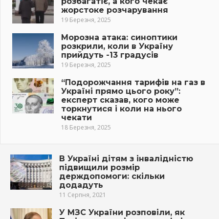
розбагатіє, а кого чекає
жорстоке розчарування
19 Березня, 2025
Морозна атака: синоптики
розкрили, коли в Україну
прийдуть -13 градусів
19 Березня, 2025
“Подорожчання тарифів на газ в
Україні прямо цього року”:
експерт сказав, кого може
торкнутися і коли на нього
чекати
18 Березня, 2025
В Україні дітям з інвалідністю
підвищили розмір
держдопомоги: скільки
додадуть
11 Серпня, 2021
У МЗС України розповіли, як