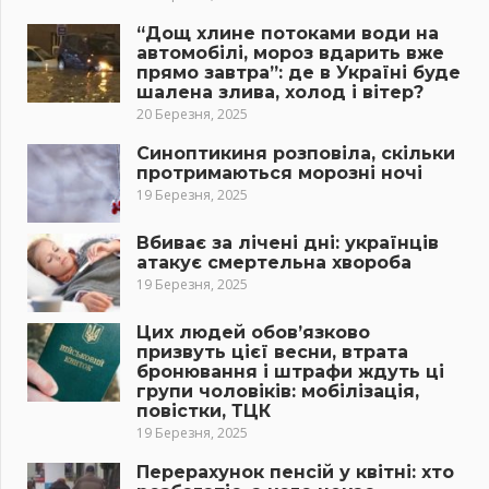
“Дощ хлине потоками води на
автомобілі, мороз вдарить вже
прямо завтра”: де в Україні буде
шалена злива, холод і вітер?
20 Березня, 2025
Синоптикиня розповіла, скільки
протримаються морозні ночі
19 Березня, 2025
Вбиває за лічені дні: українців
атакує смертельна хвороба
19 Березня, 2025
Цих людей обов’язково
призвуть цієї весни, втрата
бронювання і штрафи ждуть ці
групи чоловіків: мобілізація,
повістки, ТЦК
19 Березня, 2025
Перерахунок пенсій у квітні: хто