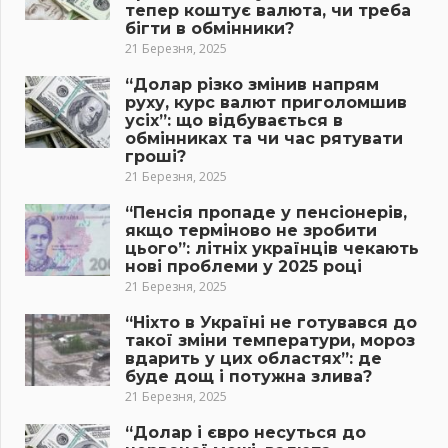
тепер коштує валюта, чи треба
бігти в обмінники?
21 Березня, 2025
“Долар різко змінив напрям
руху, курс валют приголомшив
усіх”: що відбувається в
обмінниках та чи час рятувати
гроші?
21 Березня, 2025
“Пенсія пропаде у пенсіонерів,
якщо терміново не зробити
цього”: літніх українців чекають
нові проблеми у 2025 році
21 Березня, 2025
“Ніхто в Україні не готувався до
такої зміни температури, мороз
вдарить у цих областях”: де
буде дощ і потужна злива?
21 Березня, 2025
“Долар і євро несуться до