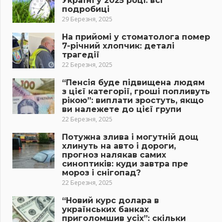
Україні у 2025 році: всі
подробиці
29 Березня, 2025
На прийомі у стоматолога помер
7-річний хлопчик: деталі
трагедії
22 Березня, 2025
“Пенсія буде підвищена людям
з цієї категорії, гроші попливуть
рікою”: виплати зростуть, якщо
ви належете до цієї групи
22 Березня, 2025
Потужна злива і могутній дощ
хлинуть на авто і дороги,
прогноз налякав самих
синоптиків: куди завтра пре
мороз і снігопад?
22 Березня, 2025
“Новий курс долара в
українських банках
приголомшив усіх”: скільки