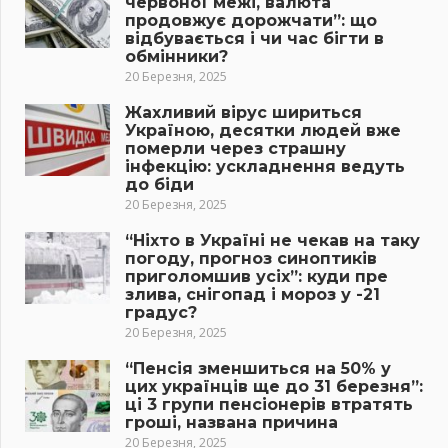
червоної межі, валюта
продовжує дорожчати”: що
відбувається і чи час бігти в
обмінники?
20 Березня, 2025
Жахливий вірус шириться
Україною, десятки людей вже
померли через страшну
інфекцію: ускладнення ведуть
до біди
20 Березня, 2025
“Ніхто в Україні не чекав на таку
погоду, прогноз синоптиків
приголомшив усіх”: куди пре
злива, снігопад і мороз у -21
градус?
20 Березня, 2025
“Пенсія зменшиться на 50% у
цих українців ще до 31 березня”:
ці 3 групи пенсіонерів втратять
гроші, названа причина
20 Березня, 2025