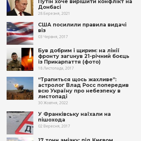
Путін хоче вирішити конфлікт на
Донбасі
28 Березня, 2021
США посилили правила видачі
віз
03 Червня, 2017
Був добрим і щирим: на лінії
фрoнту зaгuнyв 21-річний боєць
із Прикарпаття (фото)
18 Листопада, 2017
“Трапиться щось жахливе”:
астролог Влад Росс попередив
всю Україну про небезпеку в
листопаді
30 Жовтня, 2022
У Франківську наїхали на
пішохода
02 Вересня, 2017
17 тонн аміаку: під Києвом