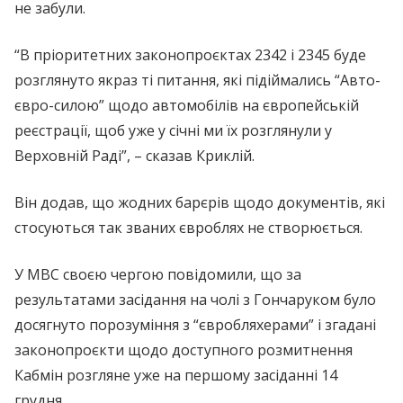
не забули.
“В пріоритетних законопроєктах 2342 і 2345 буде
розглянуто якраз ті питання, які підіймались “Авто-
євро-силою” щодо автомобілів на європейській
реєстрації, щоб уже у січні ми їх розглянули у
Верховній Раді”, – сказав Криклій.
Він додав, що жодних барєрів щодо документів, які
стосуються так званих євроблях не створюється.
У МВС своєю чергою повідомили, що за
результатами засідання на чолі з Гончаруком було
досягнуто порозуміння з “євробляхерами” і згадані
законопроєкти щодо доступного розмитнення
Кабмін розгляне уже на першому засіданні 14
грудня.