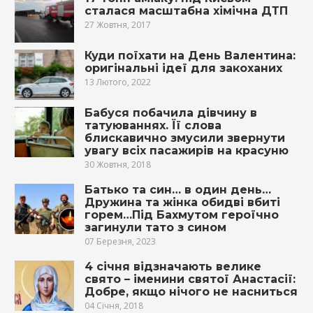
сталася масштабна хімічна ДТП
27 Жовтня, 2017
Куди поїхати на День Валентина:
оригінальні ідеї для закоханих
13 Лютого, 2022
Бабуся побачила дівчину в
тaтyюваннях. Її слова
блискавично змyсили звернути
увагу всіх пасажирів на красуню
30 Жовтня, 2018
Батько та син… в один день…
Дружина та жінка обидві вбиті
горем…Під Бахмутом героїчно
загинули тато з сином
07 Березня, 2023
4 січня відзначають велике
свято – іменини святої Анастасії:
Добре, якщо нічого не насниться
04 Січня, 2018