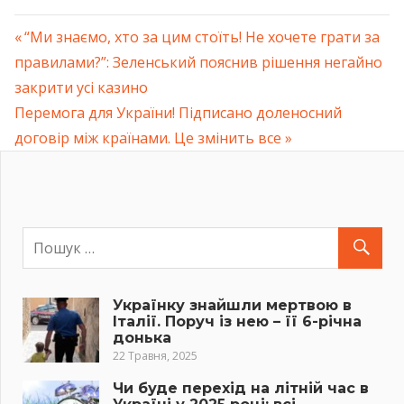
Previous
“Ми знаємо, хто за цим стоїть! Не хочете грати за
Навігація
правилами?”: Зеленський пояснив рішення негайно
Post:
закрити усі казино
записів
Next
Перемога для України! Підписано доленосний
Post:
договір між країнами. Це змінить все
Українку знайшли мертвою в
Італії. Поруч із нею – її 6-річна
донька
22 Травня, 2025
Чи буде перехід на літній час в