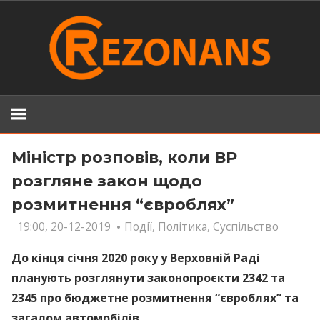
Skip
to
content
Міністр розповів, коли ВР
розгляне закон щодо
розмитнення “євроблях”
19:00, 20-12-2019
Події
,
Політика
,
Суспільство
До кінця січня 2020 року у Верховній Раді
планують розглянути законопроєкти 2342 та
2345 про бюджетне розмитнення “євроблях” та
загалом автомобілів.