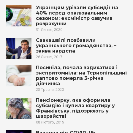
Українцям урізали субсидії на
40% перед опалювальним
сезоном: ексміністр озвучив
розрахунки
31 Липня, 2020
Саакашвілі позбавили
українського громадянства, –
заява нардепа
26 Липня, 2017
Посиніла, почала задихатися і
знепритомніла: на Тернопільщині
раптово померла 3-річна
дівчинка
28 Травня, 2020
Пенсіонерку, яка оформила
субсидію і купила квартиру у
Франківську, підозрюють у
шахрайстві
08 Лютого, 2019
Вакцина від COVID-19: