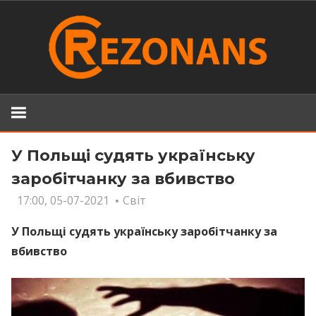
Skip
to
content
У Польщі судять українську
заробітчанку за вбивство
17:00, 05-07-2021
Світ
У Польщі судять українську заробітчанку за
вбивство