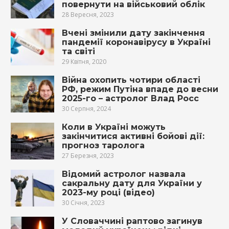
повернути на військовий облік
28 Вересня, 2023
Вчені змінили дату закінчення
пандемії коронавірусу в Україні
та світі
29 Квітня, 2020
Війна охопить чотири області
РФ, режим Путіна впаде до весни
2025-го – астролог Влад Росс
30 Серпня, 2024
Коли в Україні можуть
закінчитися активні бойові дії:
прогноз таролога
27 Березня, 2023
Відомий астролог назвала
сакральну дату для України у
2023-му році (відео)
30 Січня, 2023
У Словаччині раптово загинув