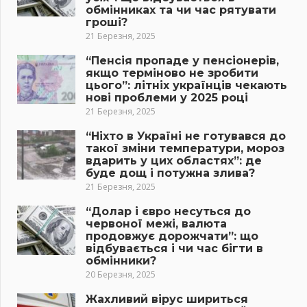
обмінниках та чи час рятувати
гроші?
21 Березня, 2025
“Пенсія пропаде у пенсіонерів,
якщо терміново не зробити
цього”: літніх українців чекають
нові проблеми у 2025 році
21 Березня, 2025
“Ніхто в Україні не готувався до
такої зміни температури, мороз
вдарить у цих областях”: де
буде дощ і потужна злива?
21 Березня, 2025
“Долар і євро несуться до
червоної межі, валюта
продовжує дорожчати”: що
відбувається і чи час бігти в
обмінники?
20 Березня, 2025
Жахливий вірус шириться