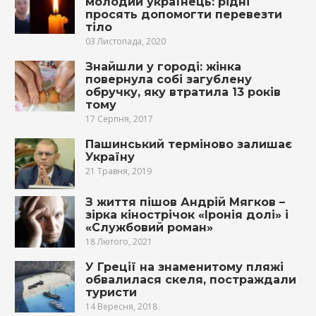
молодий українець: рідні
просять допомогти перевезти
тіло
03 Листопада, 2020
Знайшли у городі: жінка
повернула собі загублену
обручку, яку втратила 13 років
тому
17 Серпня, 2017
Пашинський терміново залишає
Україну
21 Травня, 2019
З життя пішов Андрій Мягков –
зірка кінострічок «Іронія долі» і
«Службовий роман»
18 Лютого, 2021
У Греції на знаменитому пляжі
обвалилася скеля, постраждали
туристи
14 Вересня, 2018