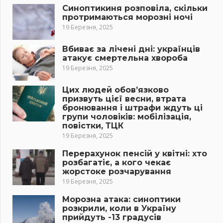
Синоптикиня розповіла, скільки
протримаються морозні ночі
19 Березня, 2025
Вбиває за лічені дні: українців
атакує смертельна хвороба
19 Березня, 2025
Цих людей обов’язково
призвуть цієї весни, втрата
бронювання і штрафи ждуть ці
групи чоловіків: мобілізація,
повістки, ТЦК
19 Березня, 2025
Перерахунок пенсій у квітні: хто
розбагатіє, а кого чекає
жорстоке розчарування
19 Березня, 2025
Морозна атака: синоптики
розкрили, коли в Україну
прийдуть -13 градусів