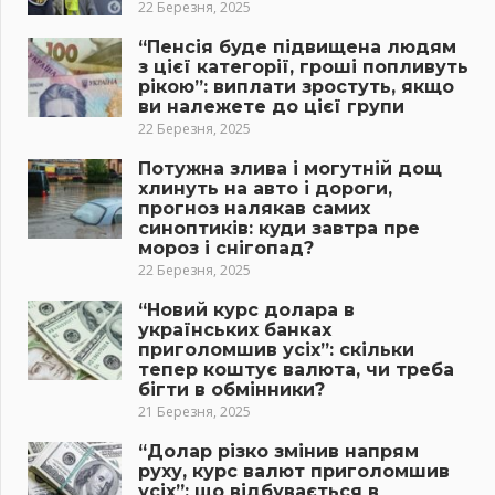
22 Березня, 2025
“Пенсія буде підвищена людям
з цієї категорії, гроші попливуть
рікою”: виплати зростуть, якщо
ви належете до цієї групи
22 Березня, 2025
Потужна злива і могутній дощ
хлинуть на авто і дороги,
прогноз налякав самих
синоптиків: куди завтра пре
мороз і снігопад?
22 Березня, 2025
“Новий курс долара в
українських банках
приголомшив усіх”: скільки
тепер коштує валюта, чи треба
бігти в обмінники?
21 Березня, 2025
“Долар різко змінив напрям
руху, курс валют приголомшив
усіх”: що відбувається в