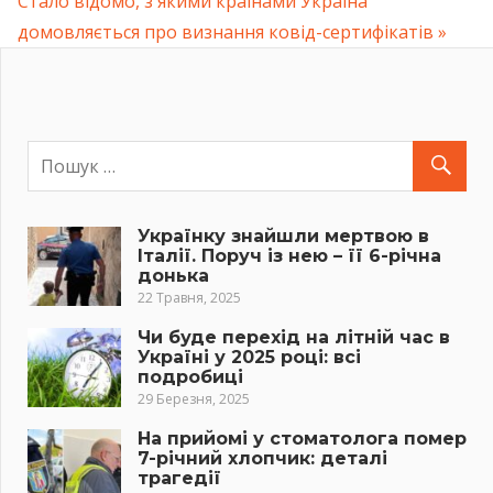
Next
Стало відомо, з якими країнами Україна
записів
Post:
домовляється про визнання ковід-сертифікатів
Українку знайшли мертвою в
Італії. Поруч із нею – її 6-річна
донька
22 Травня, 2025
Чи буде перехід на літній час в
Україні у 2025 році: всі
подробиці
29 Березня, 2025
На прийомі у стоматолога помер
7-річний хлопчик: деталі
трагедії