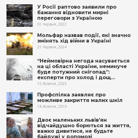
У Росії раптово заявили про
бажання відновити мирні
переговори з Україною
01 Червня, 2022
Мольфар назвав події, які значно
змінять хід війни в Україні
21 Червня, 2024
“Неймовірна негода насувається
на ці області України, неминуче
буде потужний снігопад”:
експерти про холод і дощ…
15 Жовтня, 2023
Профспілка заявляє про
можливе закриття малих шкіл
18 Жовтня, 2019
Двоє маленьких львів’ян
відчайдушно борються за життя,
важко дивитися, не будьте
байдужі у допомозі