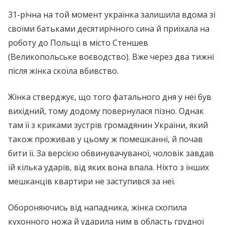
31-річна на той момент українка залишила вдома зі
своїми батьками десятирічного сина й приїхала на
роботу до Польщі в місто Стеншев
(Великопольське воєводство). Вже через два тижні
після жінка скоїла вбивство.
Жінка стверджує, що того фатального дня у неї був
вихідний, тому додому повернулася пізно. Однак
там її з криками зустрів громадянин України, який
також проживав у цьому ж помешканні, й почав
бити її. За версією обвинувачуваної, чоловік завдав
їй кілька ударів, від яких вона впала. Ніхто з інших
мешканців квартири не заступився за неї.
Обороняючись від нападника, жінка схопила
кухонного ножа й ударила ним в область грудної