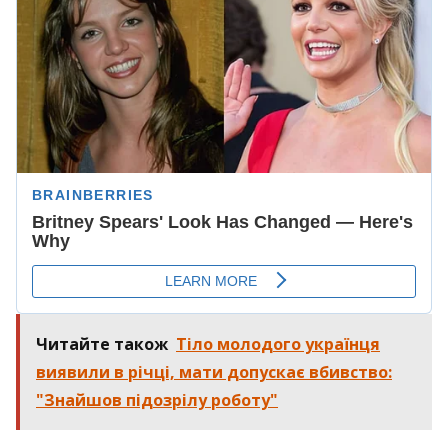
Читайте також
Тіло молодого українця
виявили в річці, мати допускає вбивство:
"Знайшов підозрілу роботу"