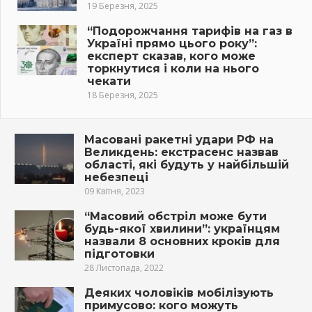
19 Березня, 2025
“Подорожчання тарифів на газ в
Україні прямо цього року”:
експерт сказав, кого може
торкнутися і коли на нього
чекати
18 Березня, 2025
Масовані ракетні удари РФ на
Великдень: екстрасенс назвав
області, які будуть у найбільшій
небезпеці
09 Квітня, 2023
“Масовий обстріл може бути
будь-якої хвилини”: українцям
назвали 8 основних кроків для
підготовки
28 Листопада, 2022
Деяких чоловіків мобілізують
примусово: кого можуть