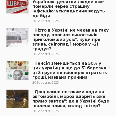
Україною, десятки людей вже
померли через страшну
інфекцію: ускладнення ведуть
до біди
20 Березня, 2025
“Ніхто в Україні не чекав на таку
погоду, прогноз синоптиків
приголомшив усіх”: куди пре
злива, снігопад і мороз у -21
градус?
20 Березня, 2025
“Пенсія зменшиться на 50% у
цих українців ще до 31 березня”:
ці 3 групи пенсіонерів втратять
гроші, названа причина
20 Березня, 2025
“Дощ хлине потоками води на
автомобілі, мороз вдарить вже
прямо завтра”: де в Україні буде
шалена злива, холод і вітер?
20 Березня, 2025