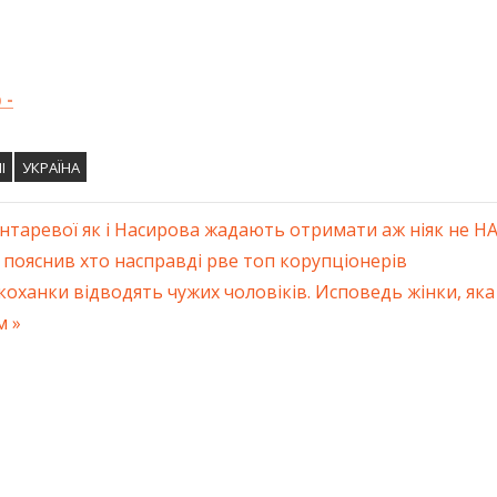
 -
І
УКРАЇНА
нтаревої як і Насирова жадають отримати аж ніяк не НАБ
ація
 пояснив хто насправді рве топ корупціонерів
коханки відводять чужих чоловіків. Исповедь жінки, яка 
ів
м