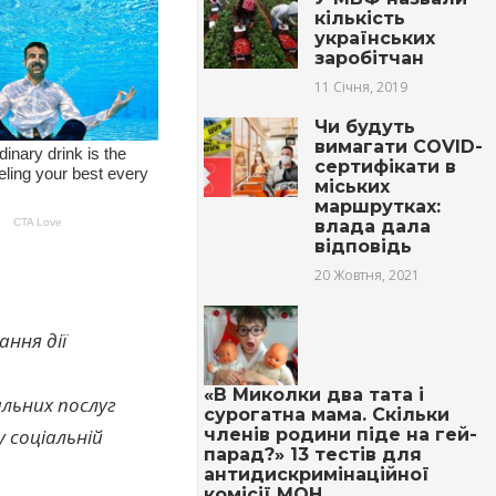
кількість
українських
заробітчан
11 Січня, 2019
Чи будуть
вимагати COVID-
сертифікати в
міських
маршрутках:
влада дала
відповідь
20 Жовтня, 2021
ання дії
«В Миколки два тата і
альних послуг
сурогатна мама. Скільки
членів родини піде на гей-
 соціальній
парад?» 13 тестів для
антидискримінаційної
комісії МОН