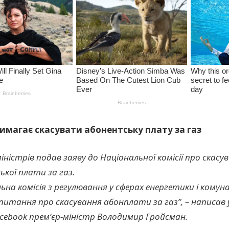
имагає скасувати абонентську плату за газ
іністрів подав заяву до Національної комісії про скасув
кої плати за газ.
ьна комісія з регулювання у сферах енергетики і комун
питання про скасування абонплати за газ”, – написав у
cebook прем’єр-міністр Володимир Гройсман.