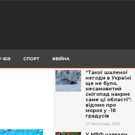
-БІЗ
СПОРТ
#ВІЙНА
“Такої шаленої
негоди в Україні
ще не було,
несамовитий
снігопад накриє
саме ці області”:
відомо про
мороз у -18
градусів
27 Листопада, 2023
У МВФ назвали