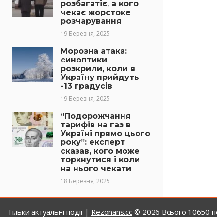
розбагатіє, а кого
чекає жорстоке
розчарування
19 Березня, 2025
Морозна атака:
синоптики
розкрили, коли в
Україну прийдуть
-13 градусів
19 Березня, 2025
“Подорожчання
тарифів на газ в
Україні прямо цього
року”: експерт
сказав, кого може
торкнутися і коли
на нього чекати
18 Березня, 2025
Тільки актуальні події |
Rezonans.сс
© 2026
Всього 10650 пе