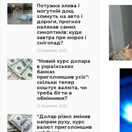
Потужна злива і
могутній дощ
хлинуть на авто і
дороги, прогноз
налякав самих
синоптиків: куди
завтра пре мороз і
снігопад?
22 Березня, 2025
“Новий курс долара
в українських
банках
приголомшив усіх”:
скільки тепер
коштує валюта, чи
треба бігти в
обмінники?
21 Березня, 2025
“Долар різко змінив
напрям руху, курс
валют приголомшив