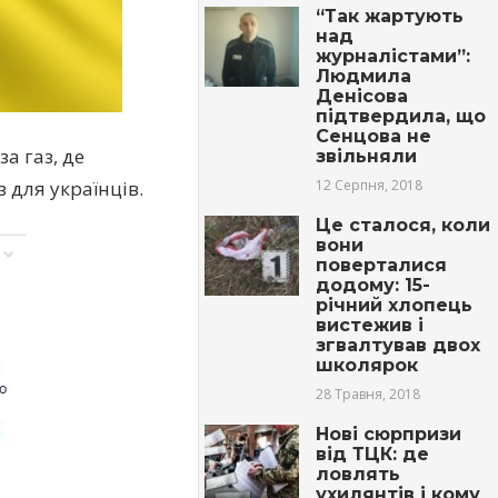
“Так жартують
над
журналістами”:
Людмила
Денісова
підтвердила, що
Сенцова не
а газ, де
звільняли
12 Серпня, 2018
 для українців.
Це сталося, коли
вони
поверталися
додому: 15-
річний хлопець
вистежив і
згвалтував двох
школярок
28 Травня, 2018
Нові сюрпризи
від ТЦК: де
ловлять
ухилянтів і кому