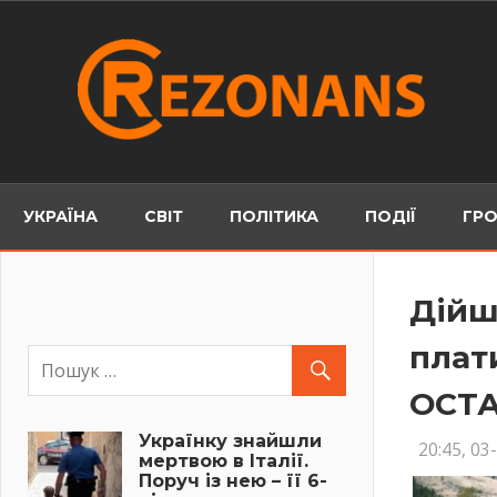
Skip
to
content
УКРАЇНА
СВІТ
ПОЛІТИКА
ПОДІЇ
ГРО
Дійш
плат
ОСТА
Українку знайшли
20:45, 03
мертвою в Італії.
Поруч із нею – її 6-