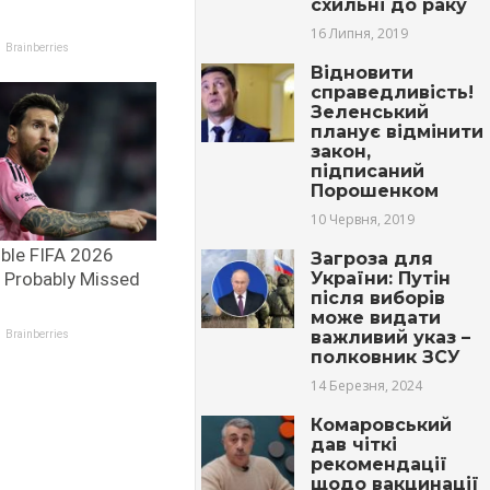
схильні до раку
16 Липня, 2019
Відновити
справедливість!
Зеленський
планує відмінити
закон,
підписаний
Порошенком
10 Червня, 2019
Загроза для
України: Путін
після виборів
може видати
важливий указ –
полковник ЗСУ
14 Березня, 2024
Комаровський
дав чіткі
рекомендації
щодо вакцинації