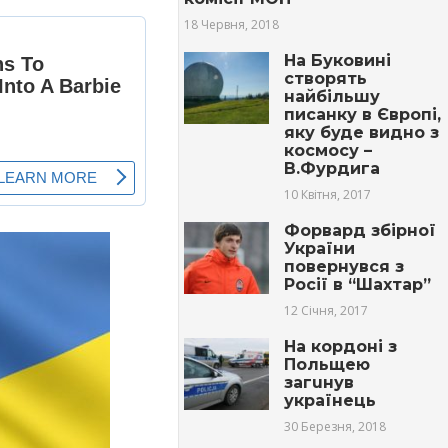
18 Червня, 2018
На Буковині
створять
найбільшу
писанку в Європі,
яку буде видно з
космосу –
В.Фурдига
10 Квітня, 2017
Форвард збірної
України
повернувся з
Росії в “Шахтар”
12 Січня, 2017
На кордоні з
Польщею
загuнув
українець
30 Березня, 2018