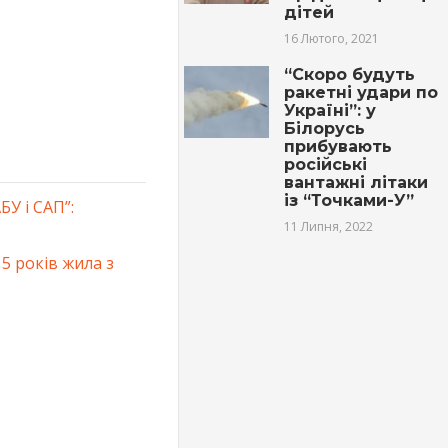
дітей
16 Лютого, 2021
“Скоро будуть
ракетні удари по
Україні”: у
Білорусь
прибувають
російські
вантажні літаки
із “Точками-У”
У і САП”:
11 Липня, 2022
5 років жила з