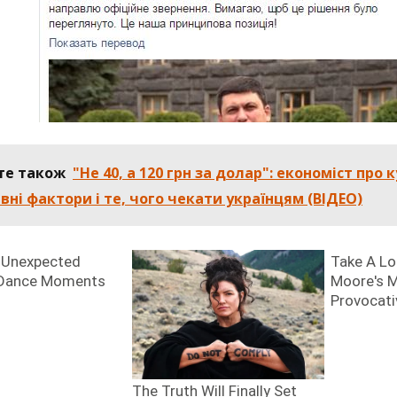
те також
"Не 40, а 120 грн за долар": економіст про 
вні фактори і те, чого чекати українцям (ВІДЕО)