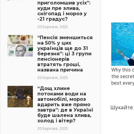
приголомшив усіх”:
куди пре злива,
снігопад і мороз у
-21 градус?
20 Березня, 2025
“Пенсія зменшиться
на 50% у цих
українців ще до 31
березня”: ці 3 групи
пенсіонерів
втратять гроші,
названа причина
20 Березня, 2025
“Дощ хлине
потоками води на
автомобілі, мороз
вдарить вже прямо
Шукайте 
завтра”: де в Україні
буде шалена злива,
холод і вітер?
20 Березня, 2025