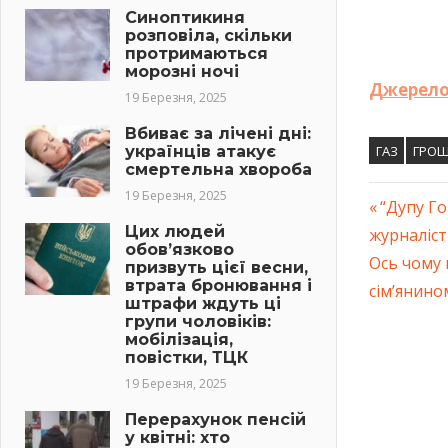
Синоптикиня
розповіла, скільки
протримаються
морозні ночі
Джерело
19 Березня, 2025
Вбиває за лічені дні:
українців атакує
ГАЗ
ГРОШ
смертельна хвороба
19 Березня, 2025
Previous
“Дупу Го
Навіг
Цих людей
журналіст
Post:
обов’язково
Next
Ось чому 
призвуть цієї весни,
запис
втрата бронювання і
Post:
сім’янино
штрафи ждуть ці
групи чоловіків:
мобілізація,
повістки, ТЦК
19 Березня, 2025
Перерахунок пенсій
у квітні: хто