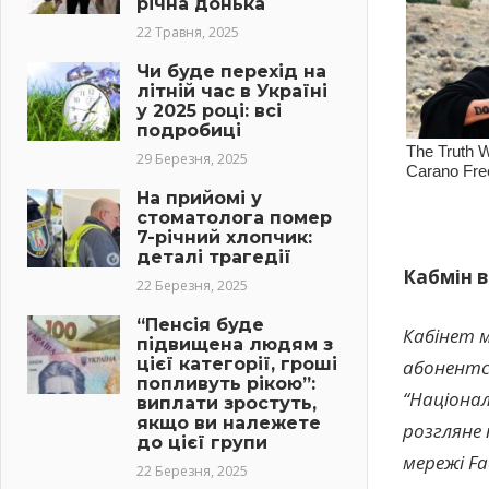
річна донька
22 Травня, 2025
Чи буде перехід на
літній час в Україні
у 2025 році: всі
подробиці
29 Березня, 2025
На прийомі у
стоматолога помер
7-річний хлопчик:
деталі трагедії
Кабмін в
22 Березня, 2025
“Пенсія буде
Кабінет м
підвищена людям з
цієї категорії, гроші
абонентсь
попливуть рікою”:
“Націонал
виплати зростуть,
якщо ви належете
розгляне 
до цієї групи
мережі Fa
22 Березня, 2025