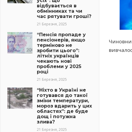
усіх”: що
відбувається в
обмінниках та чи
час рятувати гроші?
21 Березня, 2025
“Пенсія пропаде у
пенсіонерів, якщо
Чиновник
терміново не
вивчалос
зробити цього”:
літніх українців
чекають нові
проблеми у 2025
році
21 Березня, 2025
“Ніхто в Україні не
готувався до такої
зміни температури,
мороз вдарить у цих
областях”: де буде
дощ і потужна
злива?
21 Березня, 2025