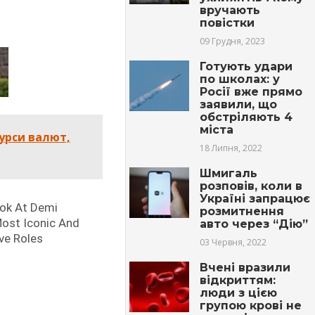
вручають
повістки
09 Грудня, 2023
Готують удари
по школах: у
Росії вже прямо
заявили, що
обстріляють 4
міста
курси валют,
18 Липня, 2022
Шмигаль
розповів, коли в
Україні запрацює
розмитнення
авто через “Дію”
03 Червня, 2022
Вчені вразили
відкриттям:
люди з цією
групою крові не