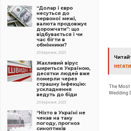
“Долар і євро
несуться до
червоної межі,
валюта продовжує
дорожчати”: що
відбувається і чи
час бігти в
обмінники?
20 Березня, 2025
Читай
Жахливий вірус
негати
шириться Україною,
десятки людей вже
померли через
страшну інфекцію:
ускладнення
ведуть до біди
20 Березня, 2025
“Ніхто в Україні не
чекав на таку
погоду, прогноз
синоптиків