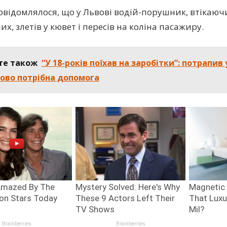
овідомлялося, що у Львові водій-порушник, втікаюч
х, злетів у кювет і пересів на коліна пасажиру.
те також
“У 18-років поїхав на заробітки”: потрапив 
ово потрібна допомога