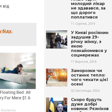
молодий лiкар
и від
не здавався, за
що дорого
поплатився
11 Серпня, 2019
у біду,
У Києві росіянин
задушив 29-
річну жінку, з
якою
познайомився у
соцмережах
17 Вересня, 2018
Заморозки чи
останнє тепло:
чого чекати цієї
осені
02 Листопада, 2024
Скоро будуть
дуже добрі
новини: Рєзніков