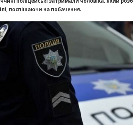
ччині поліцейські затримали чоловіка, який роз
лі, поспішаючи на побачення.