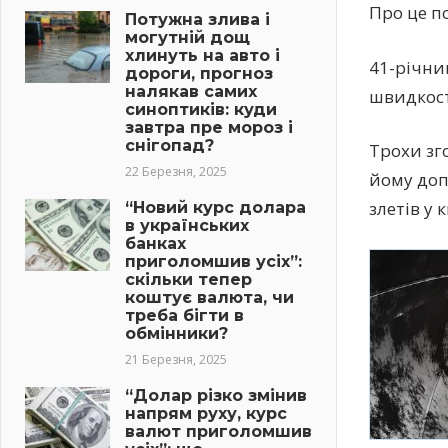
Про це п
Потужна злива і
могутній дощ
хлинуть на авто і
41-річни
дороги, прогноз
налякав самих
швидкост
синоптиків: куди
завтра пре мороз і
снігопад?
Трохи зг
22 Березня, 2025
йому доп
злетів у 
“Новий курс долара
в українських
банках
приголомшив усіх”:
скільки тепер
коштує валюта, чи
треба бігти в
обмінники?
21 Березня, 2025
“Долар різко змінив
напрям руху, курс
валют приголомшив