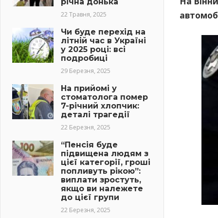
На Вінни
річна донька
автомобі
22 Травня, 2025
Чи буде перехід на
літній час в Україні
у 2025 році: всі
подробиці
29 Березня, 2025
На прийомі у
стоматолога помер
7-річний хлопчик:
деталі трагедії
22 Березня, 2025
“Пенсія буде
підвищена людям з
цієї категорії, гроші
попливуть рікою”:
виплати зростуть,
якщо ви належете
до цієї групи
22 Березня, 2025