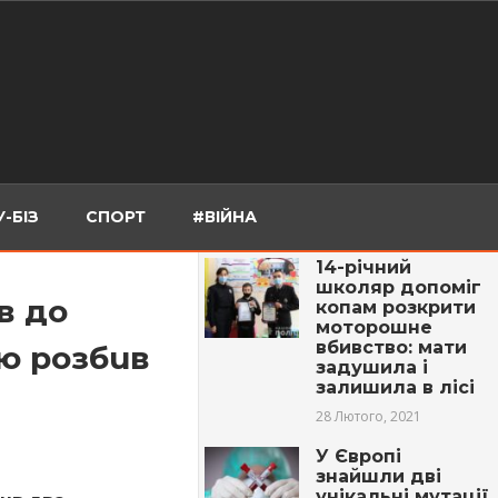
-БІЗ
СПОРТ
#ВІЙНА
14-річний
школяр допоміг
в до
копам розкрити
моторошне
вбивство: мати
ю розбuв
задушила і
залишила в лісі
28 Лютого, 2021
У Європі
знайшли дві
унікальні мутації