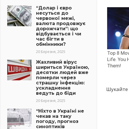
“Долар і євро
несуться до
червоної межі,
валюта продовжує
дорожчати”: що
відбувається і чи
час бігти в
обмінники?
20 Березня, 2025
Жахливий вірус
шириться Україною,
десятки людей вже
померли через
страшну інфекцію:
ускладнення
Шукайте 
ведуть до біди
20 Березня, 2025
“Ніхто в Україні не
чекав на таку
погоду, прогноз
синоптиків