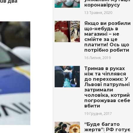
бuв два
коронавірусу
13 Травня, 2020
Якщо ви розбили
що-небудь в
магазині – не
смійте за це
платити! Ось що
потрібно робити
16 Липня, 2019
Тримав в руках
ніж та чіплявся
до перехожих: У
Львові патрульні
затримали
чоловіка, котрий
погрожував себе
вбити
19 Грудня, 2017
“Буде багато
жертв”: РФ готує