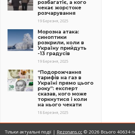
розбагатіє, а кого
чекає жорстоке
розчарування
19 Березня, 2025
Морозна атака:
синоптики
розкрили, коли в
Україну прийдуть
-13 градусів
19 Березня, 2025
“Подорожчання
тарифів на газ в
Україні прямо цього
року”: експерт
сказав, кого може
торкнутися і коли
на нього чекати
18 Березня, 2025
Тільки актуальні події |
Rezonans.сс
© 2026
Всього 40634 пе