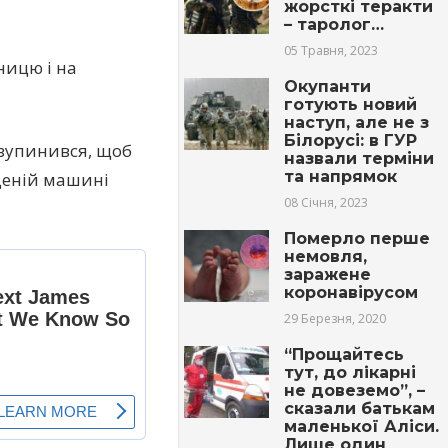
жорсткі теракти
– таролог…
05 Травня, 2023
ницю і на
Окупанти
готують новий
наступ, але не з
Білорусі: в ГУР
 зупинився, щоб
назвали терміни
та напрямок
деній машині
08 Січня, 2023
Померло перше
немовля,
заражене
коронавірусом
29 Березня, 2020
“Прощайтесь
тут, до лiкарні
не довеземо”, –
сказали батькам
маленької Аліси.
Лише один