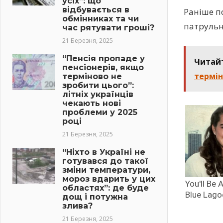
усіх”: що
відбувається в
Раніше п
обмінниках та чи
патрульни
час рятувати гроші?
21 Березня, 2025
“Пенсія пропаде у
Читай
пенсіонерів, якщо
термін
терміново не
зробити цього”:
літніх українців
чекають нові
проблеми у 2025
році
21 Березня, 2025
“Ніхто в Україні не
готувався до такої
зміни температури,
мороз вдарить у цих
областях”: де буде
дощ і потужна
злива?
21 Березня, 2025