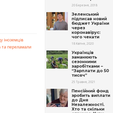
20 Березня, 2018
Зеленський
підписав новий
бюджет України
через
коронавірус:
чого чекати
у іноземців
18 Квітня, 2020
а та пepeламали
Українців
заманюють
сезонними
заробітками –
“Зарплати до 50
тисяч”
25 Травня, 2021
Пенсійний фонд
зробить виплати
до Дня
Незалежності.
Хто та скільки