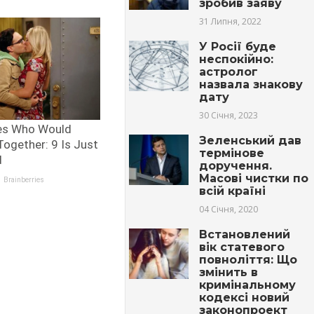
зробив заяву
31 Липня, 2022
У Росії буде
неспокійно:
астролог
назвала знакову
дату
30 Січня, 2023
Зеленський дав
термінове
доручення.
Масові чистки по
всій країні
04 Січня, 2020
Встановлений
вік статевого
повноліття: Що
змінить в
кримінальному
кодексі новий
законопроект