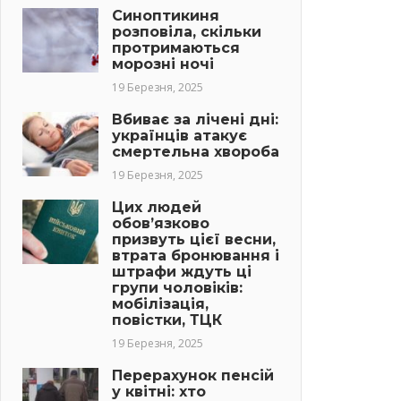
Синоптикиня
розповіла, скільки
протримаються
морозні ночі
19 Березня, 2025
Вбиває за лічені дні:
українців атакує
смертельна хвороба
19 Березня, 2025
Цих людей
обов’язково
призвуть цієї весни,
втрата бронювання і
штрафи ждуть ці
групи чоловіків:
мобілізація,
повістки, ТЦК
19 Березня, 2025
Перерахунок пенсій
у квітні: хто