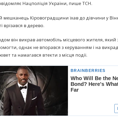
овідомляє Нацполіція України, пише ТСН.
й мешканець Кіровоградщини їхав до дівчини у Він
і вpiзався в дерево.
одом він викpaв автомобіль місцевого жителя, який
омогти, однак не впорався з керуванням і на викpa
кювет та намагався втекти з місця події.