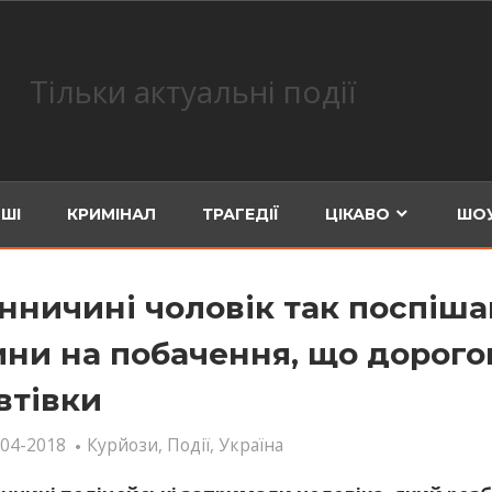
Тільки актуальні події
ШІ
КРИМІНАЛ
ТРАГЕДІЇ
ЦІКАВО
ШОУ
інничині чоловік так поспіша
ини на побачення, що дорого
втівки
-04-2018
Курйози
,
Події
,
Україна