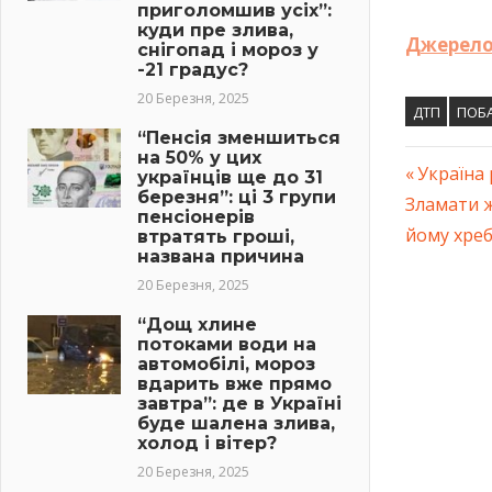
приголомшив усіх”:
куди пре злива,
Джерело
снігопад і мороз у
-21 градус?
20 Березня, 2025
ДТП
ПОБ
“Пенсія зменшиться
на 50% у цих
Previous
Україна 
українців ще до 31
Навіг
березня”: ці 3 групи
Next
Злaмати ж
Post:
пенсіонерів
Post:
йому хpе
втратять гроші,
запис
названа причина
20 Березня, 2025
“Дощ хлине
потоками води на
автомобілі, мороз
вдарить вже прямо
завтра”: де в Україні
буде шалена злива,
холод і вітер?
20 Березня, 2025