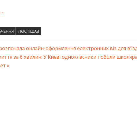
 -
АЧЕННЯ
ПОСПІШАВ
розпочала онлайн-оформлення електронних віз для в’їзд
ація
иття за 6 хвилин: У Києві однокласники побuли школяр
бет
ів