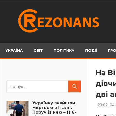
Skip
to
content
УКРАЇНА
СВІТ
ПОЛІТИКА
ПОДІЇ
ГРО
На В
дівч
дві а
Українку знайшли
23:02, 04
мертвою в Італії.
Поруч із нею – її 6-