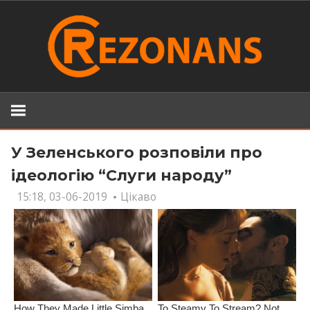
Skip
to
content
У Зеленського розповіли про
ідеологію “Слуги народу”
15:18, 03-06-2019
Цікаво