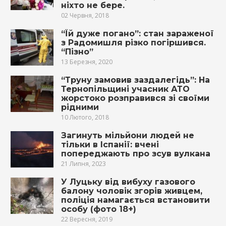
ніхто не бере.
02 Червня, 2018
“Їй дуже погано”: стан зараженої
з Радомишля різко погіршився.
“Пізно”
13 Березня, 2020
“Труну замовив заздалегідь”: На
Тернопільщині учасник АТО
жорстоко розправився зі своїми
рідними
10 Лютого, 2018
Загинуть мільйони людей не
тільки в Іспанії: вчені
попереджають про зсув вулкана
21 Липня, 2023
У Луцьку від вибуху газового
балону чоловік згорів живцем,
поліція намагається встановити
особу (фото 18+)
22 Вересня, 2019