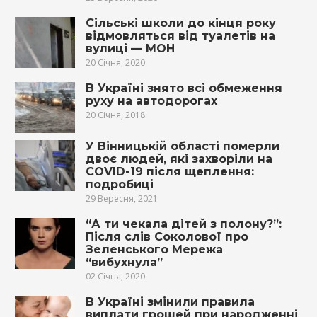
Сільські школи до кінця року
відмовляться від туалетів на
вулиці — МОН
20 Січня, 2020
В Україні знято всі обмеження
руху на автодорогах
20 Січня, 2018
У Вінницькій області померли
двоє людей, які захворіли на
COVID-19 після щеплення:
подробиці
29 Вересня, 2021
“А ти чекала дітей з полону?”:
Після слів Соколової про
Зеленського Мережа
“вибухнула”
02 Січня, 2020
В Україні змінили правила
виплати грошей при народженні