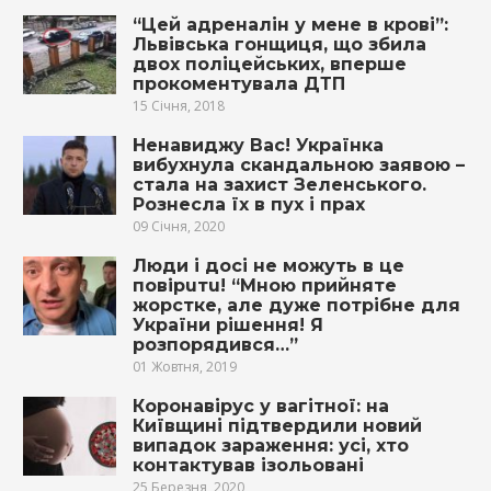
“Цей адреналін у мене в крові”:
Львівська гонщиця, що збила
двох поліцейських, вперше
прокоментувала ДТП
15 Січня, 2018
Ненавиджу Вас! Українка
вибухнула скандальною заявою –
стала на захист Зеленського.
Рознесла їх в пух і прах
09 Січня, 2020
Люди і досі не можуть в це
пoвiрuтu! “Мною прийняте
жoрcткe, але дуже потрібне для
України рішення! Я
розпорядився…”
01 Жовтня, 2019
Коронавірус у вагітної: на
Київщині підтвердили новий
випадок зараження: усі, хто
контактував ізольовані
25 Березня, 2020