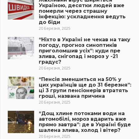
Україною, десятки людей вже
померли через страшну
інфекцію: ускладнення ведуть
до біди
20 Березня, 2025
“Ніхто в Україні не чекав на таку
погоду, прогноз синоптиків
приголомшив усіх”: куди пре
злива, снігопад і мороз у -21
градус?
20 Березня, 2025
“Пенсія зменшиться на 50% у
цих українців ще до 31 березня”:
ці 3 групи пенсіонерів втратять
гроші, названа причина
20 Березня, 2025
“Дощ хлине потоками води на
автомобілі, мороз вдарить вже
прямо завтра”: де в Україні буде
шалена злива, холод і вітер?
20 Березня, 2025