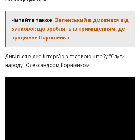
Читайте також
Зеленський відмовився від
Банкової: що зроблять із приміщенням, де
працював Порошенко
Дивіться відео інтерв’ю з головою штабу “Слуги
народу” Олександром Корнієнком: