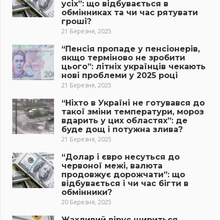
усіх”: що відбувається в
обмінниках та чи час рятувати
гроші?
21 Березня, 2025
“Пенсія пропаде у пенсіонерів,
якщо терміново не зробити
цього”: літніх українців чекають
нові проблеми у 2025 році
21 Березня, 2025
“Ніхто в Україні не готувався до
такої зміни температури, мороз
вдарить у цих областях”: де
буде дощ і потужна злива?
21 Березня, 2025
“Долар і євро несуться до
червоної межі, валюта
продовжує дорожчати”: що
відбувається і чи час бігти в
обмінники?
20 Березня, 2025
Жахливий вірус шириться