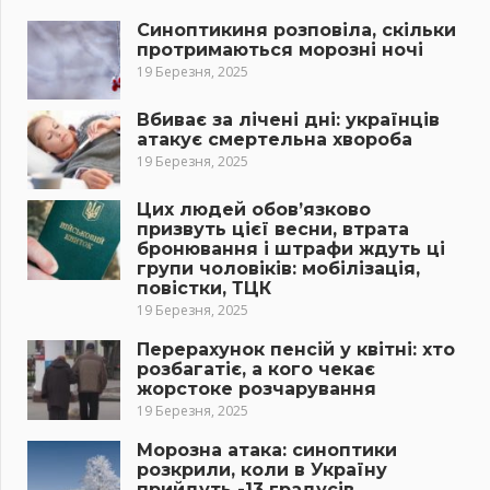
Синоптикиня розповіла, скільки
протримаються морозні ночі
19 Березня, 2025
Вбиває за лічені дні: українців
атакує смертельна хвороба
19 Березня, 2025
Цих людей обов’язково
призвуть цієї весни, втрата
бронювання і штрафи ждуть ці
групи чоловіків: мобілізація,
повістки, ТЦК
19 Березня, 2025
Перерахунок пенсій у квітні: хто
розбагатіє, а кого чекає
жорстоке розчарування
19 Березня, 2025
Морозна атака: синоптики
розкрили, коли в Україну
прийдуть -13 градусів