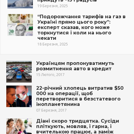
19 Березня, 2025
“Подорожчання тарифів на газ в
Україні прямо цього року”:
експерт сказав, кого може
торкнутися і коли на нього
чекати
18 Березня, 2025
Українцям пропонуватимуть
розмитнення авто в кредит
15 Лютого, 2017
22-річний хлопець витратив $50
000 на операції, щоб
перетворитися в безстатевого
інопланетянина
07 Березня, 2017
Діані скоро тридцятка. Сусіди
пліткують, мовляв, і гарна, і
вчителькою працює, а заміж