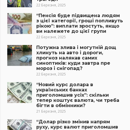
22 Березня, 2025
“Пенсія буде підвищена людям
з цієї категорії, гроші попливуть
рікою”: виплати зростуть, якщо
ви належете до цієї групи
22 Березня, 2025
Потужна злива і могутній дощ
хлинуть на авто і дороги,
прогноз налякав самих
синоптиків: куди завтра пре
мороз і снігопад?
22 Березня, 2025
“Новий курс долара в
українських банках
приголомшив усіх”: скільки
тепер коштує валюта, чи треба
бігти в обмінники?
21 Березня, 2025
“Долар різко змінив напрям
руху, курс валют приголомшив