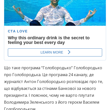
Що таке програма “Голобородько” Голобородько
про Голобородька. Це програма 24 каналу, де
журналіст Антон Голобородько розповідає про те,
що відбувається за стінами Банкової за нового
президента. І пояснює, чому не варто плутати
Володимира Зеленського з його героєм Василем
Голобородьком.