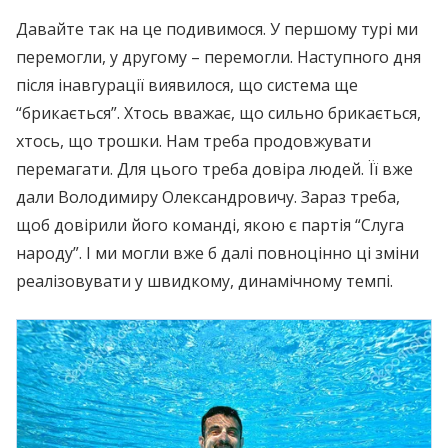
Давайте так на це подивимося. У першому турі ми
перемогли, у другому – перемогли. Наступного дня
після інавгурації виявилося, що система ще
“брикається”. Хтось вважає, що сильно брикається,
хтось, що трошки. Нам треба продовжувати
перемагати. Для цього треба довіра людей. Її вже
дали Володимиру Олександровичу. Зараз треба,
щоб довірили його команді, якою є партія “Слуга
народу”. І ми могли вже б далі повноцінно ці зміни
реалізовувати у швидкому, динамічному темпі.