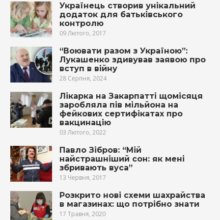
Українець створив унікальний
додаток для батьківського
контролю
09 Лютого, 2017
“Воювати разом з Україною”:
Лукашенко здивував заявою про
вступ в війну
28 Серпня, 2024
Лікарка на Закарпатті щомісяця
заробляла пів мільйона на
фейкових сертифікатах про
вакцинацію
03 Лютого, 2022
Павло Зібров: “Мій
найстрашніший сон: як мені
збривають вуса”
13 Червня, 2017
Розкрито нові схеми шахрайства
в магазинах: що потрібно знати
17 Травня, 2020