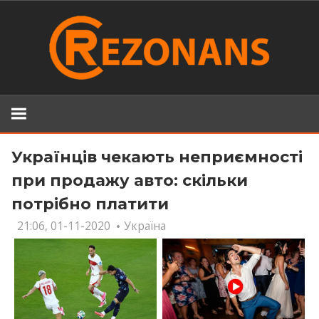
Skip
to
content
Українців чекають неприємності
при продажу авто: скільки
потрібно платити
21:06, 01-11-2020
Україна