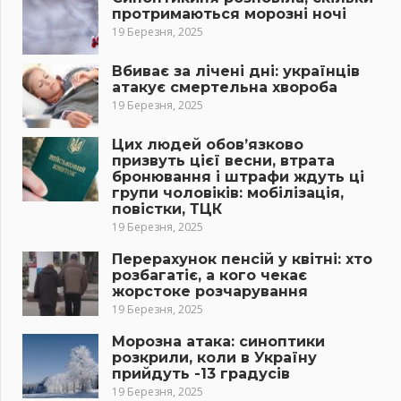
протримаються морозні ночі
19 Березня, 2025
Вбиває за лічені дні: українців
атакує смертельна хвороба
19 Березня, 2025
Цих людей обов’язково
призвуть цієї весни, втрата
бронювання і штрафи ждуть ці
групи чоловіків: мобілізація,
повістки, ТЦК
19 Березня, 2025
Перерахунок пенсій у квітні: хто
розбагатіє, а кого чекає
жорстоке розчарування
19 Березня, 2025
Морозна атака: синоптики
розкрили, коли в Україну
прийдуть -13 градусів
19 Березня, 2025