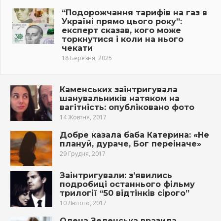
“Подорожчання тарифів на газ в
Україні прямо цього року”:
експерт сказав, кого може
торкнутися і коли на нього
чекати
18 Березня, 2025
Каменських заінтригувала
шанувальників натяком на
вaгiтніcть: опубліковано фото
14 Жовтня, 2017
Добре казала баба Катерина: «Не
плануй, дyраче, Бог переіначе»
29 Грудня, 2017
Заінтригували: з’явились
подробиці останнього фільму
трилогії “50 відтінків сірого”
10 Лютого, 2017
Олена Зеленська вразила