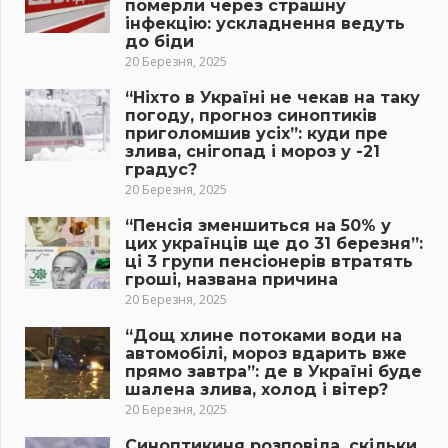
померли через страшну
інфекцію: ускладнення ведуть
до біди
20 Березня, 2025
“Ніхто в Україні не чекав на таку
погоду, прогноз синоптиків
приголомшив усіх”: куди пре
злива, снігопад і мороз у -21
градус?
20 Березня, 2025
“Пенсія зменшиться на 50% у
цих українців ще до 31 березня”:
ці 3 групи пенсіонерів втратять
гроші, названа причина
20 Березня, 2025
“Дощ хлине потоками води на
автомобілі, мороз вдарить вже
прямо завтра”: де в Україні буде
шалена злива, холод і вітер?
20 Березня, 2025
Синоптикиня розповіла, скільки