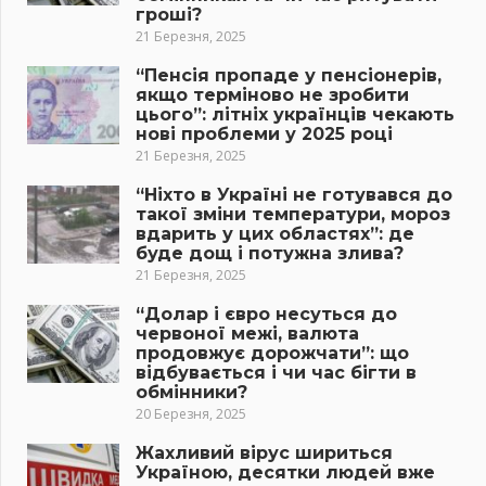
гроші?
21 Березня, 2025
“Пенсія пропаде у пенсіонерів,
якщо терміново не зробити
цього”: літніх українців чекають
нові проблеми у 2025 році
21 Березня, 2025
“Ніхто в Україні не готувався до
такої зміни температури, мороз
вдарить у цих областях”: де
буде дощ і потужна злива?
21 Березня, 2025
“Долар і євро несуться до
червоної межі, валюта
продовжує дорожчати”: що
відбувається і чи час бігти в
обмінники?
20 Березня, 2025
Жахливий вірус шириться
Україною, десятки людей вже