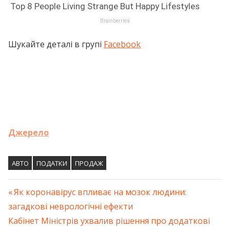
Шукайте деталі в групі
Facebook
Джерело
АВТО
ПОДАТКИ
ПРОДАЖ
Previous
Як коронавірус впливає на мозок людини:
Навігація
загадкові неврологічні ефекти
Post:
Next
Кабінет Міністрів ухвалив рішення про додаткові
записів