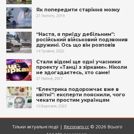
Як попередити старіння мозку
27 Лютого, 2019
“Настя, я приїду дебільним”:
російський військовий подзвонив
дружині. Ось що він розповів
14 Травня, 2022
Стали відомі ще одні учасники
проекту «Танці з зірками». Ніколи
не здогадаєтесь, хто саме!
27 Липня, 2017
“Електрика подорожчає вже в
квітні”: експерти пояснили, чого
чекати простим українцям
10 Березня, 2023
Тільки актуальні події |
Rezonans.сс
© 2026
Всього