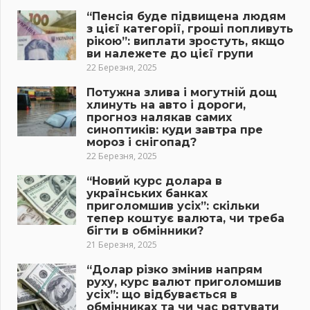
“Пенсія буде підвищена людям
з цієї категорії, гроші попливуть
рікою”: виплати зростуть, якщо
ви належете до цієї групи
22 Березня, 2025
Потужна злива і могутній дощ
хлинуть на авто і дороги,
прогноз налякав самих
синоптиків: куди завтра пре
мороз і снігопад?
22 Березня, 2025
“Новий курс долара в
українських банках
приголомшив усіх”: скільки
тепер коштує валюта, чи треба
бігти в обмінники?
21 Березня, 2025
“Долар різко змінив напрям
руху, курс валют приголомшив
усіх”: що відбувається в
обмінниках та чи час рятувати