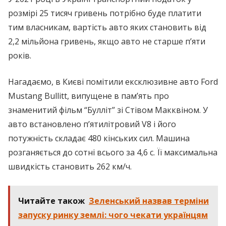
розмірі 25 тисяч гривень потрібно буде платити
тим власникам, вартість авто яких становить від
2,2 мільйона гривень, якщо авто не старше п’яти
років.
Нагадаємо, в Києві помітили ексклюзивне авто Ford
Mustang Bullitt, випущене в пам’ять про
знаменитий фільм “Булліт” зі Стівом Макквіном. У
авто встановлено п’ятилітровий V8 і його
потужність складає 480 кінських сил. Машина
розганяється до сотні всього за 4,6 с. Її максимальна
швидкість становить 262 км/ч.
Читайте також
Зеленський назвав терміни
запуску ринку землі: чого чекати українцям