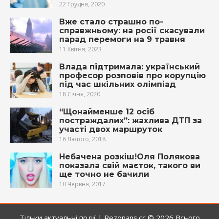
22 Грудня, 2020
Вже стало страшно по-
справжньому: на росії скасували
парад перемоги на 9 травня
11 Квітня, 2023
Влада підтримала: український
професор розповів про корупцію
під час шкільних олімпіад
18 Січня, 2020
“Щонайменше 12 осіб
постраждалих”: жахлива ДТП за
участі двох маршруток
16 Лютого, 2018
Небачена розкіш!Оля Полякова
показала свій маєток, такого ви
ще точно не бачили
10 Червня, 2017
Тільки актуальні події |
Rezonans.сс
© 2026
Всього