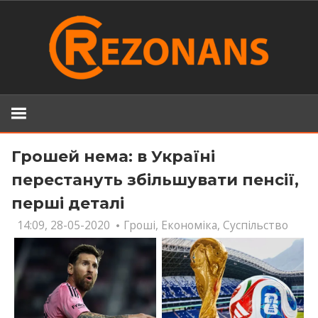
Skip
to
content
Грошей нема: в Україні
перестануть збільшувати пенсії,
перші деталі
14:09, 28-05-2020
Гроші
,
Економіка
,
Суспільство