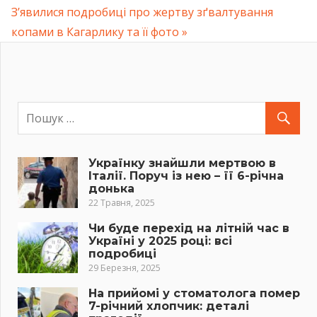
Навігація
Next
З’явилися подробиці про жертву зґвалтування
Post:
Post:
копами в Кагарлику та її фото
записів
Українку знайшли мертвою в
Італії. Поруч із нею – її 6-річна
донька
22 Травня, 2025
Чи буде перехід на літній час в
Україні у 2025 році: всі
подробиці
29 Березня, 2025
На прийомі у стоматолога помер
7-річний хлопчик: деталі