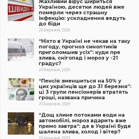
Жахливий вірус шириться
Україною, десятки людей вже
померли через страшну
інфекцію: ускладнення ведуть
до біди
20 Березня, 2025
“Ніхто в Україні не чекав на таку
погоду, прогноз синоптиків
приголомшив усіх”: куди пре
злива, снігопад і мороз у -21
градус?
20 Березня, 2025
“Пенсія зменшиться на 50% у
цих українців ще до 31 березня”:
ці 3 групи пенсіонерів втратять
гроші, названа причина
20 Березня, 2025
“Дощ хлине потоками води на
автомобілі, мороз вдарить вже
прямо завтра”: де в Україні буде
шалена злива, холод і вітер?
20 Березня, 2025