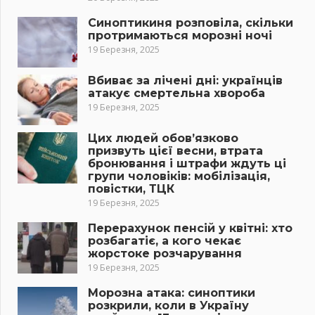
Синоптикиня розповіла, скільки
протримаються морозні ночі
19 Березня, 2025
Вбиває за лічені дні: українців
атакує смертельна хвороба
19 Березня, 2025
Цих людей обов’язково
призвуть цієї весни, втрата
бронювання і штрафи ждуть ці
групи чоловіків: мобілізація,
повістки, ТЦК
19 Березня, 2025
Перерахунок пенсій у квітні: хто
розбагатіє, а кого чекає
жорстоке розчарування
19 Березня, 2025
Морозна атака: синоптики
розкрили, коли в Україну