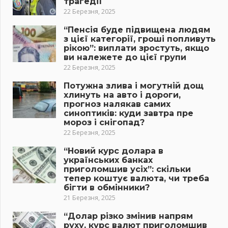
трагедії
22 Березня, 2025
“Пенсія буде підвищена людям
з цієї категорії, гроші попливуть
рікою”: виплати зростуть, якщо
ви належете до цієї групи
22 Березня, 2025
Потужна злива і могутній дощ
хлинуть на авто і дороги,
прогноз налякав самих
синоптиків: куди завтра пре
мороз і снігопад?
22 Березня, 2025
“Новий курс долара в
українських банках
приголомшив усіх”: скільки
тепер коштує валюта, чи треба
бігти в обмінники?
21 Березня, 2025
“Долар різко змінив напрям
руху, курс валют приголомшив