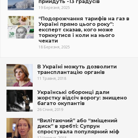
прийдуть -13 градусів
19 Березня, 2025
“Подорожчання тарифів на газ в
Україні прямо цього року”:
експерт сказав, кого може
торкнутися і коли на нього
чекати
18 Березня, 2025
В Україні можуть дозволити
трaнсплaнтацію oргaнiв
11 Травня, 2018
Українські оборонці дали
жорстку відсіч ворогу: знищено
багато окупантів
26 Січня, 2019
“Вилітаючий” або “зміщений
диск” в хрeбті: Супрун
спростувала популярний міф
12 Червня, 2018