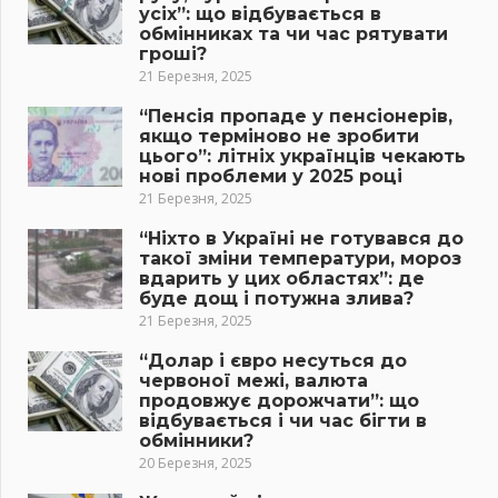
усіх”: що відбувається в
обмінниках та чи час рятувати
гроші?
21 Березня, 2025
“Пенсія пропаде у пенсіонерів,
якщо терміново не зробити
цього”: літніх українців чекають
нові проблеми у 2025 році
21 Березня, 2025
“Ніхто в Україні не готувався до
такої зміни температури, мороз
вдарить у цих областях”: де
буде дощ і потужна злива?
21 Березня, 2025
“Долар і євро несуться до
червоної межі, валюта
продовжує дорожчати”: що
відбувається і чи час бігти в
обмінники?
20 Березня, 2025