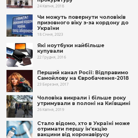
24 Квітня, 2018
Чи можуть повернути чоловіків
призовного віку з-за кордону до
України
18 Січня, 2023
Які ноутбуки найбільше
купували
22 Грудня, 2016
Перший канал Росії: Відправимо
Самойлову на Євробачення-2018
23 Березня, 2017
Чоловіка викрали і більше року
утримували в полоні на Київщині
26 Квітня, 2019
Стало відомо, хто в Україні може
отримати першу ін’єкцію
вакцини від коронавірусу