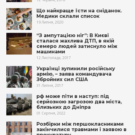
Що найкраще їсти на сніданок.
Медики склали список
19 Липня, 2020
“З ампутацією ніг”: В Києві
сталася жахлива ДТП, в якій
семеро людей затиснуло між
машинами
12 Листопада, 2017
Українці зупинили російську
армію, – заява командувача
Збройних сил США
31 Липня, 2017
рф може піти в наступ: під
серйозною загрозою два міста,
близьких до Дніпра
01 Серпня, 2022
Розбірки між першокласниками
закінчилися тpaвмами і заявою в
прокуратуру