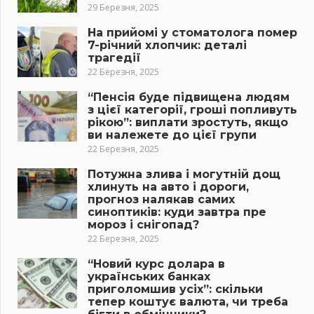
29 Березня, 2025
На прийомі у стоматолога помер
7-річний хлопчик: деталі
трагедії
22 Березня, 2025
“Пенсія буде підвищена людям
з цієї категорії, гроші попливуть
рікою”: виплати зростуть, якщо
ви належете до цієї групи
22 Березня, 2025
Потужна злива і могутній дощ
хлинуть на авто і дороги,
прогноз налякав самих
синоптиків: куди завтра пре
мороз і снігопад?
22 Березня, 2025
“Новий курс долара в
українських банках
приголомшив усіх”: скільки
тепер коштує валюта, чи треба