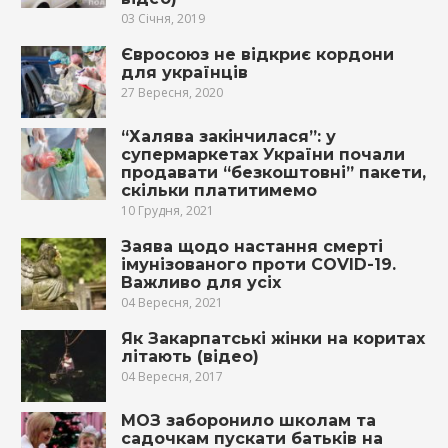
03 Січня, 2019
Євросоюз не відкриє кордони
для українців
27 Вересня, 2020
“Халява закінчилася”: у
супермаркетах України почали
продавати “безкоштовні” пакети,
скільки платитимемо
10 Грудня, 2021
Заява щодо настання смерті
імунізованого проти COVID-19.
Важливо для усіх
04 Вересня, 2021
Як Закарпатські жінки на коритах
літають (відео)
04 Вересня, 2017
МОЗ заборонило школам та
садочкам пускати батьків на