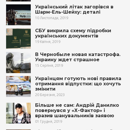
Український літак загорівся в
Шарм-Ель-Шейху: деталі
10 Листопада, 2019
СБУ викрила схему підробки
українських документів
19 Квітня, 2019
В Чернобыле новая катастрофа.
Украину ждет страшное
15 Серпня, 2019
Українцям готують нові правила
отримання відпустки: що хочуть
змінити
20 Березня, 2023
Більше не сам: Андрій Данилко
повернувся у «Х-Фактор» і
вразив шанувальників заявою
01 Грудня, 2019