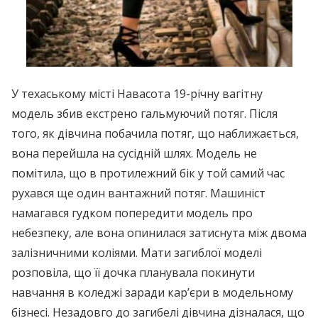
У техаському місті Навасота 19-річну вагітну
модель збив екстрено гальмуючий потяг. Після
того, як дівчина побачила потяг, що наближається,
вона перейшла на сусідній шлях. Модель не
помітила, що в протилежний бік у той самий час
рухався ще один вантажний потяг. Машиніст
намагався гудком попередити модель про
небезпеку, але вона опинилася затиснута між двома
залізничними коліями. Мати загиблої моделі
розповіла, що її дочка планувала покинути
навчання в коледжі заради кар’єри в модельному
бізнесі. Незадовго до загибелі дівчина дізналася, що