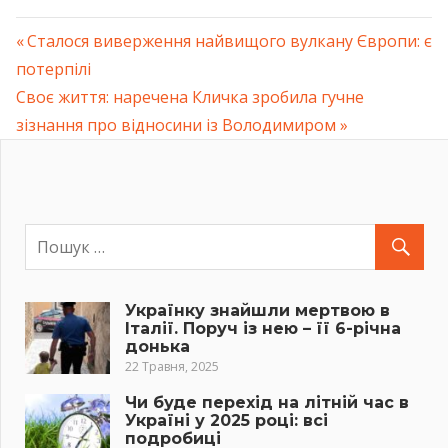
Previous
Сталося виверження найвищого вулкану Європи: є
Навігація
потерпілі
Post:
Next
Своє життя: наречена Кличка зробила гучне
записів
Post:
зізнання про відносини із Володимиром
Українку знайшли мертвою в
Італії. Поруч із нею – її 6-річна
донька
22 Травня, 2025
Чи буде перехід на літній час в
Україні у 2025 році: всі
подробиці