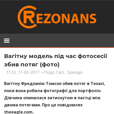
Skip
to
content
Вагітну модель під час фотосесії
збив потяг (фото)
11:33, 17-03-2017
Події
,
Світ
,
Трагедії
Вагітну Фредзанію Томсон збив потяг в Техасі,
поки вона робила фотографії для портфоліо.
Дівчина опинилася затиснутою в пастці між
двома потягами. Про це повідомляє
theeagle.com.