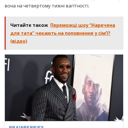
вона на четвертому тижні вагітності.
Читайте також
Переможці шоу “Наречена
для тата” чекають на поповнення у сім’ї?
(відео)