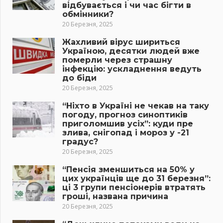
відбувається і чи час бігти в
обмінники?
20 Березня, 2025
Жахливий вірус шириться
Україною, десятки людей вже
померли через страшну
інфекцію: ускладнення ведуть
до біди
20 Березня, 2025
“Ніхто в Україні не чекав на таку
погоду, прогноз синоптиків
приголомшив усіх”: куди пре
злива, снігопад і мороз у -21
градус?
20 Березня, 2025
“Пенсія зменшиться на 50% у
цих українців ще до 31 березня”:
ці 3 групи пенсіонерів втратять
гроші, названа причина
20 Березня, 2025