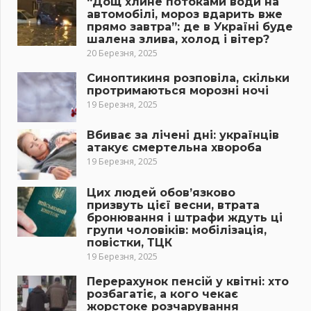
“Дощ хлине потоками води на
автомобілі, мороз вдарить вже
прямо завтра”: де в Україні буде
шалена злива, холод і вітер?
20 Березня, 2025
Синоптикиня розповіла, скільки
протримаються морозні ночі
19 Березня, 2025
Вбиває за лічені дні: українців
атакує смертельна хвороба
19 Березня, 2025
Цих людей обов’язково
призвуть цієї весни, втрата
бронювання і штрафи ждуть ці
групи чоловіків: мобілізація,
повістки, ТЦК
19 Березня, 2025
Перерахунок пенсій у квітні: хто
розбагатіє, а кого чекає
жорстоке розчарування