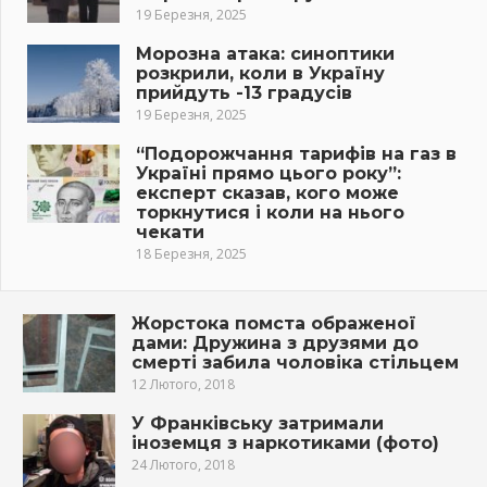
19 Березня, 2025
Морозна атака: синоптики
розкрили, коли в Україну
прийдуть -13 градусів
19 Березня, 2025
“Подорожчання тарифів на газ в
Україні прямо цього року”:
експерт сказав, кого може
торкнутися і коли на нього
чекати
18 Березня, 2025
Жорстока помста ображеної
дами: Дружина з друзями до
смерті забила чоловіка стільцем
12 Лютого, 2018
У Франківську затримали
іноземця з наркотиками (фото)
24 Лютого, 2018