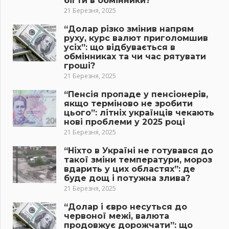
бігти в обмінники?
21 Березня, 2025
“Долар різко змінив напрям
руху, курс валют приголомшив
усіх”: що відбувається в
обмінниках та чи час рятувати
гроші?
21 Березня, 2025
“Пенсія пропаде у пенсіонерів,
якщо терміново не зробити
цього”: літніх українців чекають
нові проблеми у 2025 році
21 Березня, 2025
“Ніхто в Україні не готувався до
такої зміни температури, мороз
вдарить у цих областях”: де
буде дощ і потужна злива?
21 Березня, 2025
“Долар і євро несуться до
червоної межі, валюта
продовжує дорожчати”: що