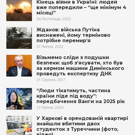
Кінець війни в Україні: людей
вже попередили – “ще мінімум 4
місяці”
04 Листопада, 2023
Жданов: війська Путіна
виснажені, йому терміново
потрібне перемир’я
27 Липня, 2022
Візьмемо сліди з подушки
безпеки: щоб з’ясувати, хто був
за кермом машини Димінського
проведуть eкспeртизу ДНK
21 Серпня, 2017
“Люди тікатимуть, частина
країни піде під воду”:
передбачення Ванги на 2025 рік
13 Липня, 2024
У Харкові в орендованій квартирі
знайшли вбитими двох
студенток з Туреччини (фото,
відео)