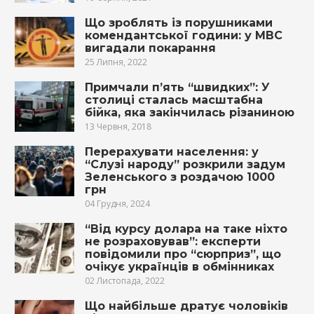
Що зроблять із порушниками
комендантської години: у МВС
вигадали покарання
25 Липня, 2022
Примчали п’ять “швидких”: У
столиці сталась масштабна
бійка, яка закінчилась різаниною
13 Червня, 2018
Перерахувати населення: у
“Слузі народу” розкрили задум
Зеленського з роздачою 1000
грн
04 Грудня, 2024
“Від курсу долара на таке ніхто
не розраховував”: експерти
повідомили про “сюрприз”, що
очікує українців в обмінниках
02 Листопада, 2022
Що найбільше дратує чоловіків