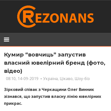
Skip
to
content
Кумир “вовчиць” запустив
власний ювелірний бренд (фото,
відео)
08:10, 14-09-2019
Україна
,
Цікаво
,
Шоу-біз
Зірковий співак з Черкащини Олег Винник
зізнався, що запустив власну лінію ювелірних
прикрас.