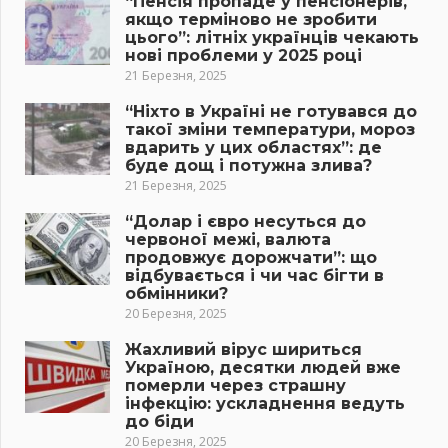
“Пенсія пропаде у пенсіонерів,
якщо терміново не зробити
цього”: літніх українців чекають
нові проблеми у 2025 році
21 Березня, 2025
“Ніхто в Україні не готувався до
такої зміни температури, мороз
вдарить у цих областях”: де
буде дощ і потужна злива?
21 Березня, 2025
“Долар і євро несуться до
червоної межі, валюта
продовжує дорожчати”: що
відбувається і чи час бігти в
обмінники?
20 Березня, 2025
Жахливий вірус шириться
Україною, десятки людей вже
померли через страшну
інфекцію: ускладнення ведуть
до біди
20 Березня, 2025