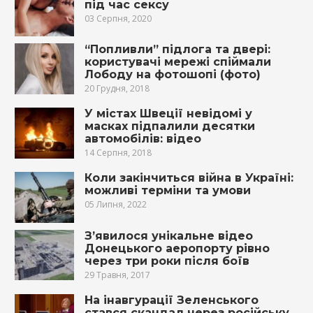
під час сексу
03 Серпня, 2020
“Попливли” підлога та двері:
користувачі мережі спіймали
Лободу на фотошопі (фото)
20 Грудня, 2018
У містах Швеції невідомі у
масках підпалили десятки
автомобілів: відео
14 Серпня, 2018
Коли закінчиться війна в Україні:
можливі терміни та умови
05 Липня, 2022
З’явилося унікальне відео
Донецького аеропорту рівно
через три роки після боїв
29 Травня, 2017
На інавгурації Зеленського
стався скандал через російську