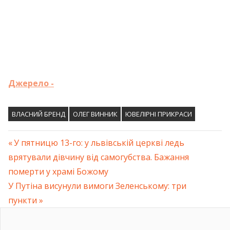
Джерело -
ВЛАСНИЙ БРЕНД
ОЛЕГ ВИННИК
ЮВЕЛІРНІ ПРИКРАСИ
Previous
У пятницю 13-го: у львівській церкві ледь
Навігація
врятували дівчину від самогубства. Бажання
Post:
померти у храмі Божому
записів
Next
У Путіна висунули вимоги Зеленському: три
Post:
пункти