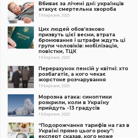
Вбиває за лічені дні: українців
атакує смертельна хвороба
19 Березня, 2025
Цих людей обов’язково
призвуть цієї весни, втрата
бронювання і штрафи ждуть ці
групи чоловіків: мобілізація,
повістки, ТЦК
19 Березня, 2025
Перерахунок пенсій у квітні: хто
розбагатіє, а кого чекає
жорстоке розчарування
19 Березня, 2025
Морозна атака: синоптики
розкрили, коли в Україну
прийдуть -13 градусів
19 Березня, 2025
“Подорожчання тарифів на газ в
Україні прямо цього року”:
експерт сказав, кого може