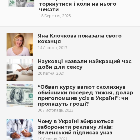
торкнутися і коли на нього
чекати
18 Березня, 2025
Яна Клочкова показала свого
коханця
14 Лютого, 2017
Науковці назвали найкращий час
доби для сексу
20 Квітня, 2021
“Обвал курсу валют сколихнув
обмінники посеред тижня, долар
приголомшив усіх в Україні”: чи
пропадуть гроші?
30 Листопада, 2023
Чому в Україні збираються
заборонити рекламу ліків:
Зеленський підписав указ
19 Серпня, 2021