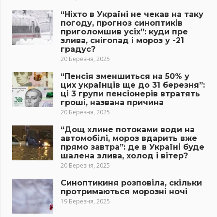
“Ніхто в Україні не чекав на таку
погоду, прогноз синоптиків
приголомшив усіх”: куди пре
злива, снігопад і мороз у -21
градус?
20 Березня, 2025
“Пенсія зменшиться на 50% у
цих українців ще до 31 березня”:
ці 3 групи пенсіонерів втратять
гроші, названа причина
20 Березня, 2025
“Дощ хлине потоками води на
автомобілі, мороз вдарить вже
прямо завтра”: де в Україні буде
шалена злива, холод і вітер?
20 Березня, 2025
Синоптикиня розповіла, скільки
протримаються морозні ночі
19 Березня, 2025