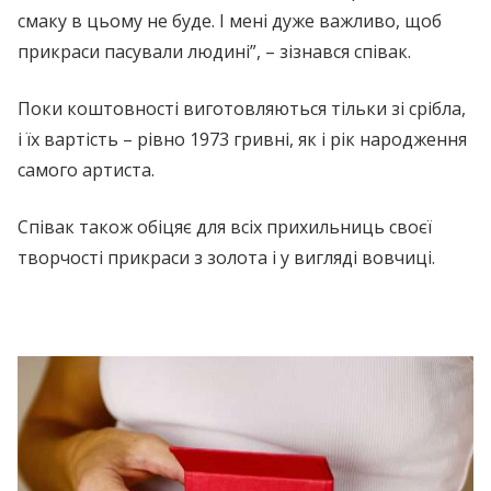
смаку в цьому не буде. І мені дуже важливо, щоб
прикраси пасували людині”, – зізнався співак.
Поки коштовності виготовляються тільки зі срібла,
і їх вартість – рівно 1973 гривні, як і рік народження
самого артиста.
Співак також обіцяє для всіх прихильниць своєї
творчості прикраси з золота і у вигляді вовчиці.