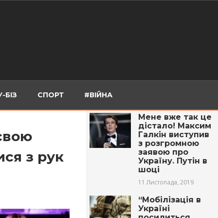
-БІЗ
СПОРТ
#ВІЙНА
Мене вже так це
дістало! Максим
свою
Галкін виступив
з розгромною
заявою про
ся з рук
Україну. Путін в
шоці
11 Листопада, 2019
“Мобілізація в
Україні
посилиться