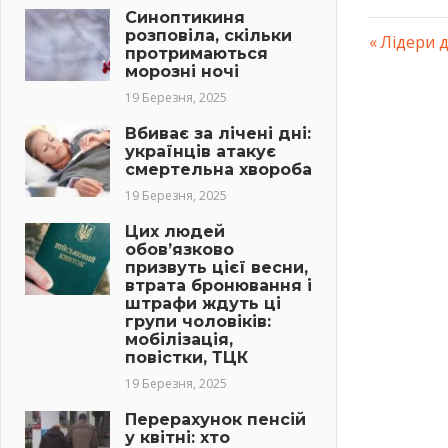
Синоптикиня
розповіла, скільки
Previous
Лідери д
протримаються
Навіг
Post:
морозні ночі
19 Березня, 2025
запис
Вбиває за лічені дні:
українців атакує
смертельна хвороба
19 Березня, 2025
Цих людей
обов’язково
призвуть цієї весни,
втрата бронювання і
штрафи ждуть ці
групи чоловіків:
мобілізація,
повістки, ТЦК
19 Березня, 2025
Перерахунок пенсій
у квітні: хто