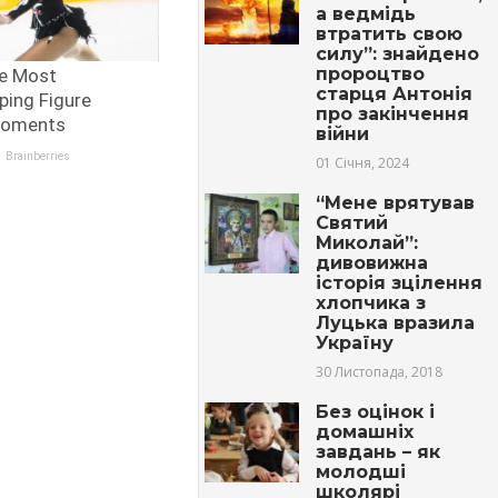
а ведмідь
втратить свою
силу”: знайдено
пророцтво
старця Антонія
про закінчення
війни
01 Січня, 2024
“Мене врятував
Святий
Миколай”:
дивовижна
історія зцілення
хлопчика з
Луцька вразила
Україну
30 Листопада, 2018
Без оцінок і
домашніх
завдань – як
молодші
школярі