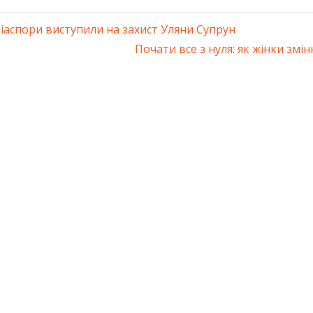
іаспори виступили на захист Уляни Супрун
ація
Next
Почати все з нуля: як жінки зм
Post:
ів