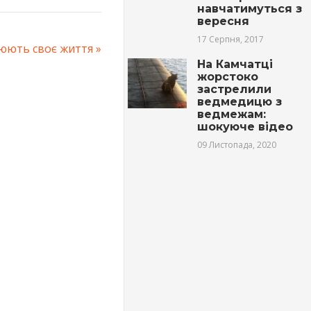
навчатимуться з
вересня
17 Серпня, 2017
інюють своє життя
На Камчатці
жорстоко
застрелили
ведмедицю з
ведмежам:
шокуюче відео
09 Листопада, 2020