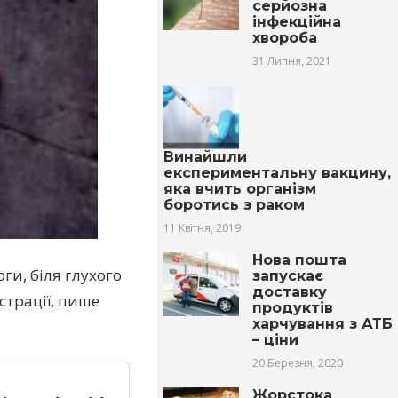
серйозна
інфекційна
хвороба
31 Липня, 2021
Винайшли
експериментальну вакцину,
яка вчить організм
боротись з раком
11 Квітня, 2019
Нова пошта
ги, біля глухого
запускає
доставку
страції, пише
продуктів
харчування з АТБ
– ціни
20 Березня, 2020
Жорстока