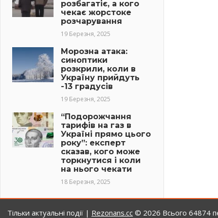
розбагатіє, а кого
чекає жорстоке
розчарування
19 Березня, 2025
Морозна атака:
синоптики
розкрили, коли в
Україну прийдуть
-13 градусів
19 Березня, 2025
“Подорожчання
тарифів на газ в
Україні прямо цього
року”: експерт
сказав, кого може
торкнутися і коли
на нього чекати
18 Березня, 2025
Тільки актуальні події |
Rezonans.сс
© 2026
Всього 64874 пе