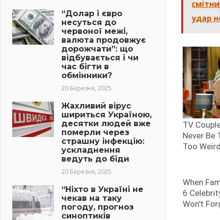
смітни
“Долар і євро
удар 
несуться до
червоної межі,
валюта продовжує
дорожчати”: що
відбувається і чи
час бігти в
обмінники?
20 Березня, 2025
Жахливий вірус
шириться Україною,
десятки людей вже
померли через
страшну інфекцію:
ускладнення
ведуть до біди
20 Березня, 2025
“Ніхто в Україні не
чекав на таку
погоду, прогноз
синоптиків