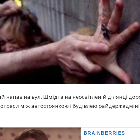
й напав на вул. Шмідта на неосвітленій ділянці доро
лотраси між автостоянкою і будівлею райдержадміні