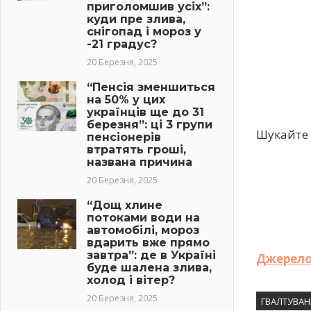
приголомшив усіх”:
куди пре злива,
снігопад і мороз у
-21 градус?
20 Березня, 2025
“Пенсія зменшиться
на 50% у цих
українців ще до 31
березня”: ці 3 групи
Шукайте 
пенсіонерів
втратять гроші,
названа причина
20 Березня, 2025
“Дощ хлине
потоками води на
автомобілі, мороз
вдарить вже прямо
завтра”: де в Україні
Джерело
буде шалена злива,
холод і вітер?
20 Березня, 2025
ГВАЛТУВАН