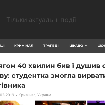
Тільки актуальні події
ШІ
КРИМІНАЛ
ТРАГЕДІЇ
ЦІКАВО
ШОУ
ягом 40 хвилин бив і душив 
ву: студентка змогла вирвати
тівника
-02-2019
Кримінал
,
Україна