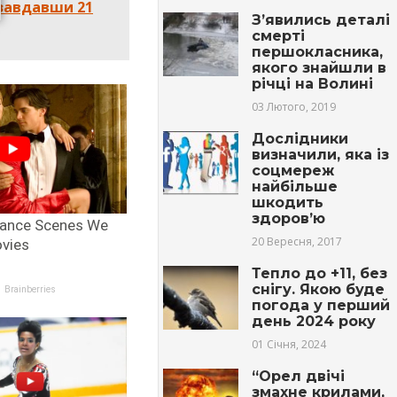
 завдавши 21
З’явились деталі
смерті
першокласника,
якого знайшли в
річці на Волині
03 Лютого, 2019
Дослідники
визначили, яка із
соцмереж
найбільше
шкодить
здоров’ю
20 Вересня, 2017
Тепло до +11, без
снігу. Якою буде
погода у перший
день 2024 року
01 Січня, 2024
“Орел двічі
змахне крилами,