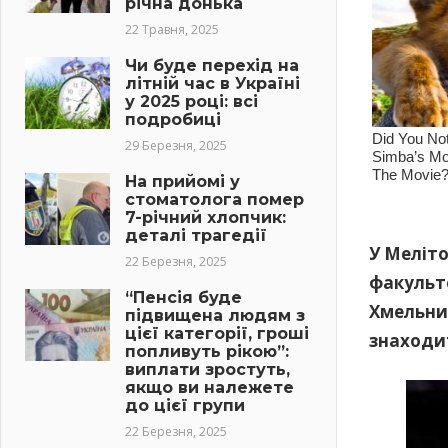
річна донька
22 Травня, 2025
Чи буде перехід на
літній час в Україні
у 2025 році: всі
подробиці
29 Березня, 2025
На прийомі у
стоматолога помер
7-річний хлопчик:
деталі трагедії
У Меліт
22 Березня, 2025
факульт
“Пенсія буде
Хмельни
підвищена людям з
цієї категорії, гроші
знаходит
попливуть рікою”:
виплати зростуть,
якщо ви належете
до цієї групи
22 Березня, 2025