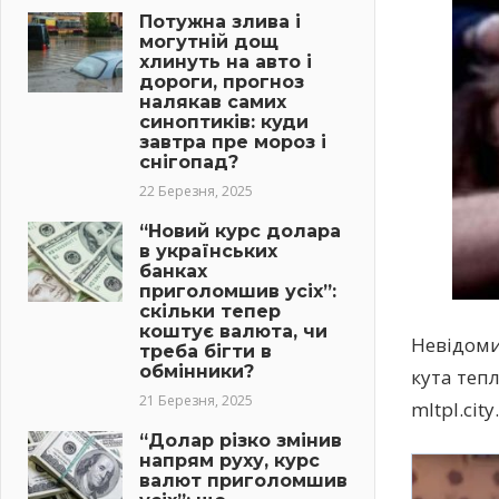
Потужна злива і
могутній дощ
хлинуть на авто і
дороги, прогноз
налякав самих
синоптиків: куди
завтра пре мороз і
снігопад?
22 Березня, 2025
“Новий курс долара
в українських
банках
приголомшив усіх”:
скільки тепер
коштує валюта, чи
Невідоми
треба бігти в
обмінники?
кута теп
21 Березня, 2025
mltpl.city.
“Долар різко змінив
напрям руху, курс
валют приголомшив