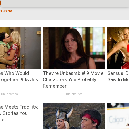
к”: Жінка жорстоко вбила новонароджене немовля,
ножем