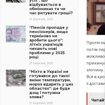
усіх”: що
відбувається в
обмінниках та чи
час рятувати гроші?
21 Березня, 2025
“Пенсія пропаде у
пенсіонерів, якщо
терміново не
зробити цього”:
Протягом
літніх українців
чекають нові
потім пе
проблеми у 2025
можливос
році
прикинула
21 Березня, 2025
злочину.
“Ніхто в Україні не
готувався до такої
Вся в кро
зміни температури,
її достав
мороз вдарить у цих
областях”: де буде
дощ і потужна
злива?
Читай
21 Березня, 2025