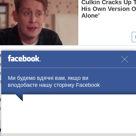
 40 хвилин нелюдь бив і душив свою жертву, намага
рекинув за труби теплотраси. Неподалік проходили 
тей покликати на допомогу у дівчини не було. Від 
Ми будемо вдячні вам, якщо ви
ся мертвою, тоді нападник злякався, забрав всі її реч
вподобаєте нашу сторінку Facebook
ві і гематомах, з вибитим зубом, вона дісталася до г
или до міськлікарні. Поліція шукає нападника.
те також
“Народила потайки на балконі, зарізала і