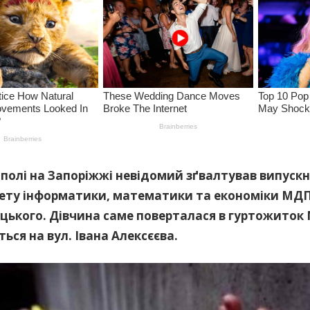
ополі на Запоріжжі невідомий зґвалтував випуск
ету інформатики, математики та економіки МДП
цького. Дівчина саме поверталася в гуртожиток
ься на вул. Івана Алексєєва.