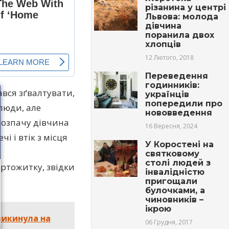
різанина у центрі
Львова: молода
дівчина
поранила двох
хлопців
12 Лютого, 2018
Переведення
годинників:
вся зґвалтувати,
українців
попередили про
люди, але
нововведення
розпачу дівчина
16 Вересня, 2024
і і втік з місця
У Коростені на
святковому
столі людей з
уртожитку, звідки
інвалідністю
пригощали
булочками, а
чиновників –
ікрою
 викинула на
06 Грудня, 2017