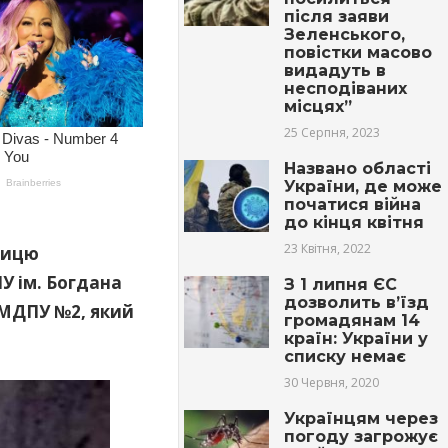
після заяви
Зеленського,
повістки масово
видадуть в
несподіваних
місцях”
25 Серпня, 2023
Названо області
України, де може
початися війна
до кінця квітня
23 Квітня, 2022
ницю
У ім. Богдана
З 1 липня ЄС
дозволить в’їзд
 МДПУ №2, який
громадянам 14
країн: України у
списку немає
30 Червня, 2020
Українцям через
погоду загрожує