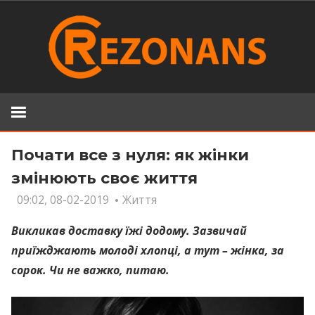
Skip
to
content
Почати все з нуля: як жінки
змінюють своє життя
09:02, 08-02-2019
Життя
Викликав доставку їжі додому. Зазвичай
приїжджають молоді хлопці, а тут – жінка, за
сорок. Чи не важко, питаю.