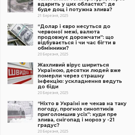
вдарить у цих областях”: де
буде дощ і потужна злива?
21 Березня, 2025
“Долар і євро несуться до
червоної межі, валюта
продовжує дорожчати”: що
відбувається і чи час бігти в
обмінники?
20 Березня, 2025
Жахливий вірус шириться
Україною, десятки людей вже
померли через страшну
інфекцію: ускладнення ведуть
до біди
20 Березня, 2025
“Ніхто в Україні не чекав на таку
погоду, прогноз синоптиків
приголомшив усіх”: куди пре
злива, снігопад і мороз у -21
градус?
20 Березня, 2025