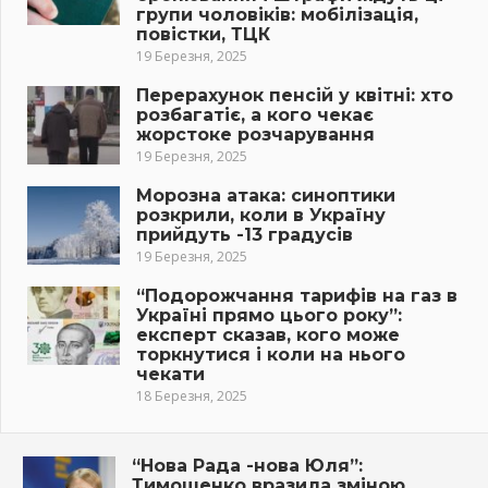
групи чоловіків: мобілізація,
повістки, ТЦК
19 Березня, 2025
Перерахунок пенсій у квітні: хто
розбагатіє, а кого чекає
жорстоке розчарування
19 Березня, 2025
Морозна атака: синоптики
розкрили, коли в Україну
прийдуть -13 градусів
19 Березня, 2025
“Подорожчання тарифів на газ в
Україні прямо цього року”:
експерт сказав, кого може
торкнутися і коли на нього
чекати
18 Березня, 2025
“Нова Рада -нова Юля”:
Тимошенко вразила зміною