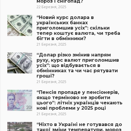
мороз і снігопад?
22 Березня, 2025
“Новий курс долара в
українських банках
приголомшив усіх”: скільки
тепер коштує валюта, чи треба
бігти в обмінники?
21 Березня, 2025
“Долар різко змінив напрям
руху, курс валют приголомшив
усіх”: що відбувається в
обмінниках та чи час рятувати
гроші?
21 Березня, 2025
“Пенсія пропаде у пенсіонерів,
якщо терміново не зробити
цього”: літніх українців чекають
нові проблеми у 2025 році
21 Березня, 2025
“Ніхто в Україні не готувався до
такої зміни температури, мороз