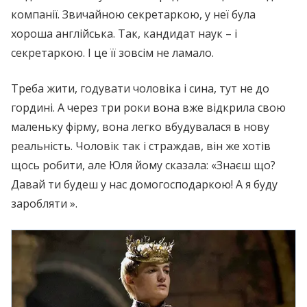
компанії. Звичайною секретаркою, у неї була
хороша англійська. Так, кандидат наук – і
секретаркою. І це її зовсім не ламало.
Треба жити, годувати чоловіка і сина, тут не до
гордині. А через три роки вона вже відкрила свою
маленьку фірму, вона легко вбудувалася в нову
реальність. Чоловік так і страждав, він же хотів
щось робити, але Юля йому сказала: «Знаєш що?
Давай ти будеш у нас домогосподаркою! А я буду
заробляти ».