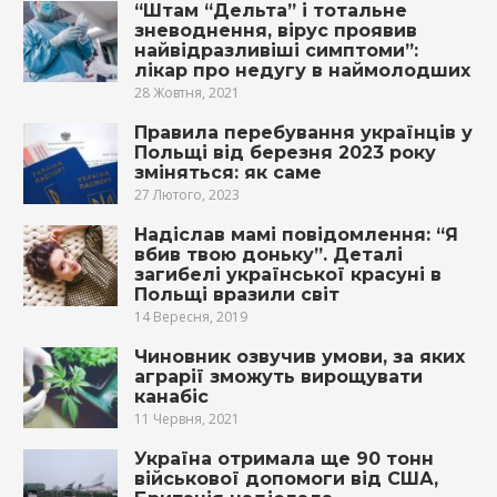
“Штам “Дельта” і тотальне
зневоднення, вірус проявив
найвідразливіші симптоми”:
лікар про недугу в наймолодших
28 Жовтня, 2021
Правила перебування українців у
Польщі від березня 2023 року
зміняться: як саме
27 Лютого, 2023
Надіслав мамі повідомлення: “Я
вбив твою доньку”. Деталі
загибелі української красуні в
Польщі вразили світ
14 Вересня, 2019
Чиновник озвучив умови, за яких
аграрії зможуть вирощувати
канабіс
11 Червня, 2021
Україна отримала ще 90 тонн
військової допомоги від США,