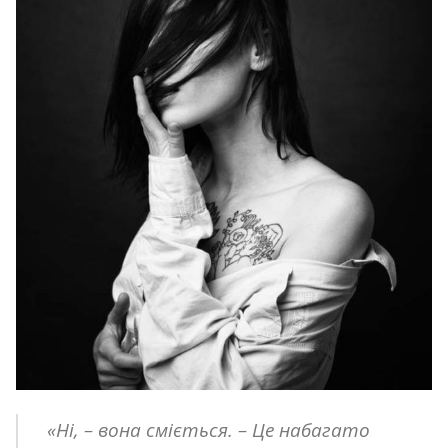
«Ні, – вона сміється. – Це набагато