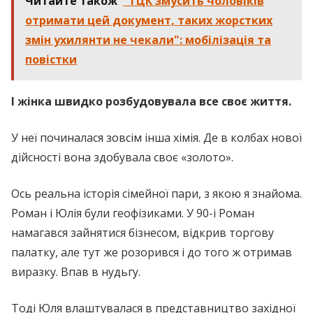
Читайте також
"ТЦК змусить чоловіків
отримати цей документ, таких жорстких
змін ухилянти не чекали": мобілізація та
повістки
І жінка швидко розбудовувала все своє життя.
У неї починалася зовсім інша хімія. Де в колбах нової
дійсності вона здобувала своє «золото».
Ось реальна історія сімейної пари, з якою я знайома.
Роман і Юлія були геофізиками. У 90-і Роман
намагався зайнятися бізнесом, відкрив торгову
палатку, але тут же розорився і до того ж отримав
виразку. Впав в нудьгу.
Тоді Юля влаштувалася в представництво західної