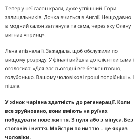
Тепер у неї салон краси, дуже успішний. Гори
залицяльників. Дочка вчиться в Англії. Нещодавно
в модний салон заглянула та сама, через яку Олену
вигнав «принц».
Лєна впізнала її. Зажадала, щоб обслужили по
вищому розряду. У фіналі вийшла до клієнтки сама і
оголосила: «Для вас сьогодні все безкоштовно,
голубонько. Вашому чоловікові гроші потрібніші ». І
пішла.
У жінок чарівна здатність до регенерації. Коли
все зруйновано, вони вміють на руїнах
побудувати нове життя. З нуля або з мінуса. Без
стогонів і ниття. Майстри по ниттю – це якраз
чоловіки.