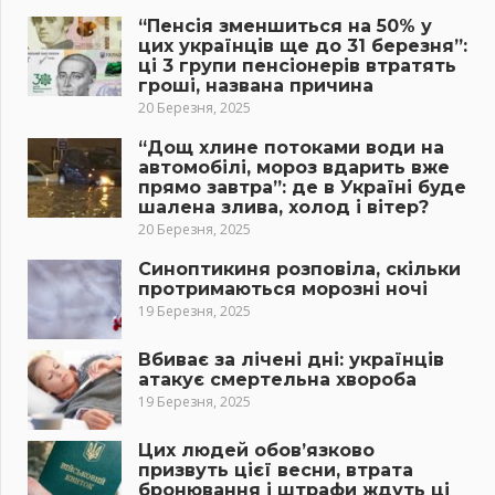
“Пенсія зменшиться на 50% у
цих українців ще до 31 березня”:
ці 3 групи пенсіонерів втратять
гроші, названа причина
20 Березня, 2025
“Дощ хлине потоками води на
автомобілі, мороз вдарить вже
прямо завтра”: де в Україні буде
шалена злива, холод і вітер?
20 Березня, 2025
Синоптикиня розповіла, скільки
протримаються морозні ночі
19 Березня, 2025
Вбиває за лічені дні: українців
атакує смертельна хвороба
19 Березня, 2025
Цих людей обов’язково
призвуть цієї весни, втрата
бронювання і штрафи ждуть ці