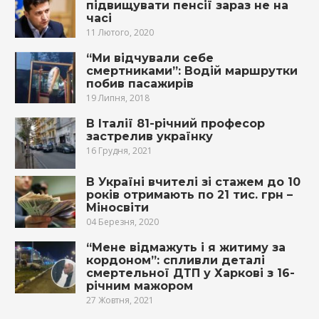
підвищувати пенсії зараз не на
часі
11 Лютого, 2020
“Ми відчували себе
смертниками”: Водій маршрутки
побив пасажирів
19 Липня, 2018
В Італії 81-річний професор
застрелив українку
16 Грудня, 2021
В Україні вчителі зі стажем до 10
років отримають по 21 тис. грн –
Міносвіти
04 Березня, 2020
“Мене відмажуть і я житиму за
кордоном”: спливли деталі
смертельної ДТП у Харкові з 16-
річним мажором
27 Жовтня, 2021