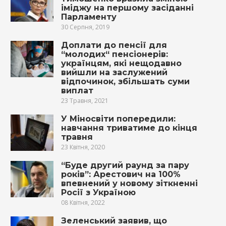
іміджу на першому засіданні
Парламенту
30 Серпня, 2019
Доплати до пенсії для
“молодих“ пенсіонерів:
українцям, які нещодавно
вийшли на заслужений
відпочинок, збільшать суми
виплат
23 Травня, 2021
У Міносвіти попередили:
навчання триватиме до кінця
травня
23 Квітня, 2020
“Буде другий раунд за пару
років”: Арестович на 100%
впевнений у новому зіткненні
Росії з Україною
08 Квітня, 2022
Зеленський заявив, що