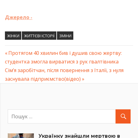
Джерело -
ЖІНКИ
ЖИТТЄВІ ІСТОРІЇ
ЗМІНИ
Previous
Протягом 40 хвилин бив і душив свою жертву:
Навігація
студентка змогла вирватися з рук гвалтівника
Post:
Next
Сім’я заробітчан, після повернення з Італії, з нуля
записів
Post:
заснувала підприємство(відео)
Українку знайшли мертвою в