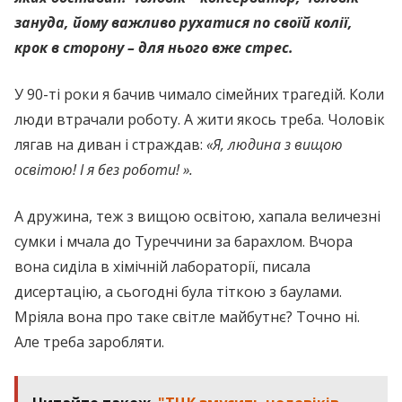
зануда, йому важливо рухатися по своїй колії,
крок в сторону – для нього вже стрес.
У 90-ті роки я бачив чимало сімейних трагедій. Коли
люди втрачали роботу. А жити якось треба. Чоловік
лягав на диван і страждав:
«Я, людина з вищою
освітою! І я без роботи! ».
А дружина, теж з вищою освітою, хапала величезні
сумки і мчала до Туреччини за барахлом. Вчора
вона сиділа в хімічній лабораторії, писала
дисертацію, а сьогодні була тіткою з баулами.
Мріяла вона про таке світле майбутнє? Точно ні.
Але треба заробляти.