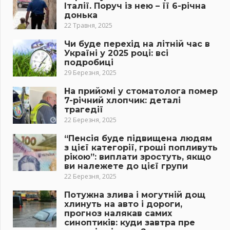
Італії. Поруч із нею – її 6-річна
донька
22 Травня, 2025
Чи буде перехід на літній час в
Україні у 2025 році: всі
подробиці
29 Березня, 2025
На прийомі у стоматолога помер
7-річний хлопчик: деталі
трагедії
22 Березня, 2025
“Пенсія буде підвищена людям
з цієї категорії, гроші попливуть
рікою”: виплати зростуть, якщо
ви належете до цієї групи
22 Березня, 2025
Потужна злива і могутній дощ
хлинуть на авто і дороги,
прогноз налякав самих
синоптиків: куди завтра пре