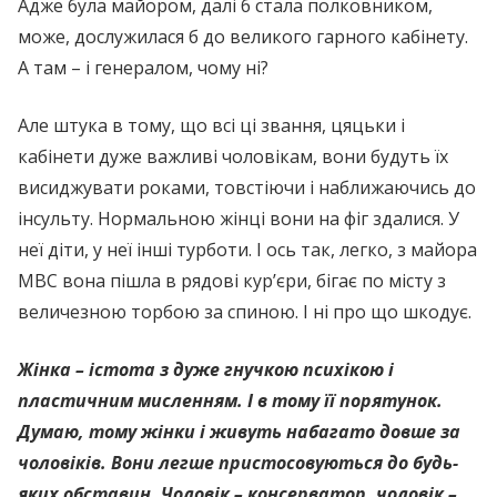
Адже була майором, далі б стала полковником,
може, дослужилася б до великого гарного кабінету.
А там – і генералом, чому ні?
Але штука в тому, що всі ці звання, цяцьки і
кабінети дуже важливі чоловікам, вони будуть їх
висиджувати роками, товстіючи і наближаючись до
інсульту. Нормальною жінці вони на фіг здалися. У
неї діти, у неї інші турботи. І ось так, легко, з майора
МВС вона пішла в рядові кур’єри, бігає по місту з
величезною торбою за спиною. І ні про що шкодує.
Жінка – істота з дуже гнучкою психікою і
пластичним мисленням. І в тому її порятунок.
Думаю, тому жінки і живуть набагато довше за
чоловіків. Вони легше пристосовуються до будь-
яких обставин. Чоловік – консерватор, чоловік –