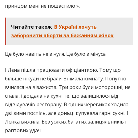
принцом мені не пощастило ».
Читайте також
В Україні хочуть
заборонити аборти за бажанням жінок
Це було навіть не з нуля. Це було з мінуса.
І Лєна пішла працювати офіціанткою. Тому що
більше нікуди не брали. Знімала кімнату. Попутно
вчилася на візажиста. Три роки були моторошні, не
спала, і доїдала на кухні те, що залишилося від
відвідувачів ресторану. В одних черевиках ходила
дві зими поспіль, але доньці купувала гарні сукні. І
Лєнка вижила. Без усяких багатих залицяльників і
раптових удач.