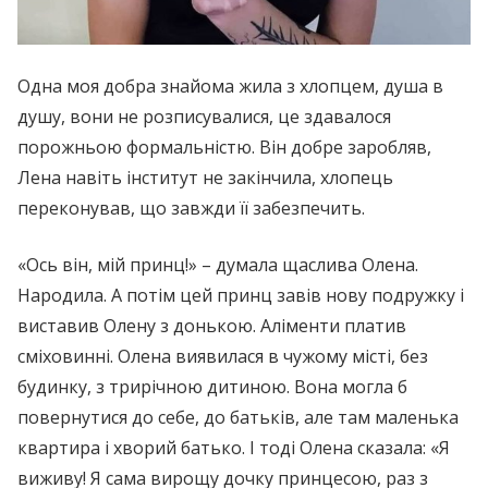
Одна моя добра знайома жила з хлопцем, душа в
душу, вони не розписувалися, це здавалося
порожньою формальністю. Він добре заробляв,
Лена навіть інститут не закінчила, хлопець
переконував, що завжди її забезпечить.
«Ось він, мій принц!» – думала щаслива Олена.
Народила. А потім цей принц завів нову подружку і
виставив Олену з донькою. Аліменти платив
сміховинні. Олена виявилася в чужому місті, без
будинку, з трирічною дитиною. Вона могла б
повернутися до себе, до батьків, але там маленька
квартира і хворий батько. І тоді Олена сказала: «Я
виживу! Я сама вирощу дочку принцесою, раз з