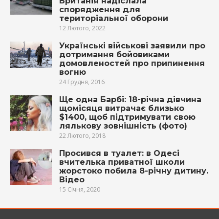
Британія надіслала
спорядження для
територіальної оборони
12 Лютого, 2022
Українські військові заявили про
дотримання бойовиками
домовленостей про припинення
вогню
24 Грудня, 2016
Ще одна Барбі: 18-річна дівчина
щомісяця витрачає близько
$1400, щоб підтримувати свою
лялькову зовнішність (фото)
22 Лютого, 2018
Просився в туалет: в Одесі
вчителька приватної школи
жорстоко побила 8-річну дитину.
Відео
15 Січня, 2020