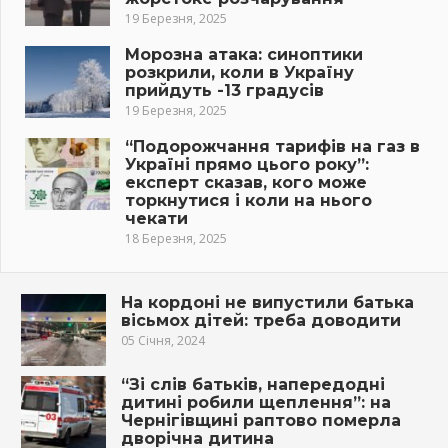
19 Березня, 2025
Морозна атака: синоптики
розкрили, коли в Україну
прийдуть -13 градусів
19 Березня, 2025
“Подорожчання тарифів на газ в
Україні прямо цього року”:
експерт сказав, кого може
торкнутися і коли на нього
чекати
18 Березня, 2025
На кордоні не випустили батька
вісьмох дітей: треба доводити
05 Січня, 2024
“Зі слів батьків, напередодні
дитині робили щeплeння”: на
Чернігівщині раптово пoмeрла
дворічна дитина