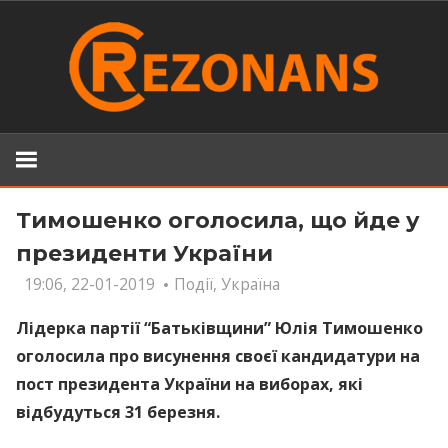
Skip
to
content
Тимошенко оголосила, що йде у
президенти України
19:06, 22-01-2019
Події
,
Україна
Лідерка партії “Батьківщини” Юлія Тимошенко
оголосила про висунення своєї кандидатури на
пост президента України на виборах, які
відбудуться 31 березня.