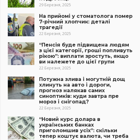
29 Березня, 2025
На прийомі у стоматолога помер
7-річний хлопчик: деталі
трагедії
22 Березня, 2025
“Пенсія буде підвищена людям
з цієї категорії, гроші попливуть
рікою”: виплати зростуть, якщо
ви належете до цієї групи
22 Березня, 2025
Потужна злива і могутній дощ
хлинуть на авто і дороги,
прогноз налякав самих
синоптиків: куди завтра пре
мороз і снігопад?
22 Березня, 2025
“Новий курс долара в
українських банках
приголомшив усіх”: скільки
тепер коштує валюта, чи треба