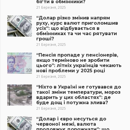
бігти в обмінники?
21 Березня, 2025
“Долар різко змінив напрям
руху, курс валют приголомшив
усіх”: що відбувається в
обмінниках та чи час рятувати
гроші?
21 Березня, 2025
“Пенсія пропаде у пенсіонерів,
якщо терміново не зробити
цього”: літніх українців чекають
нові проблеми у 2025 році
21 Березня, 2025
“Ніхто в Україні не готувався до
такої зміни температури, мороз
вдарить у цих областях”: де
буде дощ і потужна злива?
21 Березня, 2025
“Долар і євро несуться до
червоної межі, валюта
продовжує дорожчати”: що