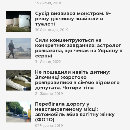
19 Липня, 2018
Сусід виявився монстром. 9-
річну дівчинку знайшли в
туалеті
30 Листопада, 2019
Сили концентруються на
конкретних завданнях: астролог
розказала, що чекає на Україну в
серпні
31 Липня, 2022
Не пощадили навіть дитину:
Злочинці жорстоко
розправилися з сім’єю відомого
депутата. Чотири тіла
21 Жовтня, 2019
Перебігала дорогу у
невстановленому місці:
автомобіль збив вагітну жінку
(ФОТО)
07 Червня, 2019