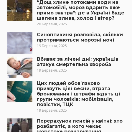
“Дощ хлине потоками води на
автомобілі, мороз вдарить вже
прямо завтра”: де в Україні буде
шалена злива, холод і вітер?
20 Березня, 2025
Синоптикиня розповіла, скільки
протримаються морозні ночі
19 Березня, 2025
Вбиває за лічені дні: українців
атакує смертельна хвороба
19 Березня, 2025
Цих людей обов’язково
призвуть цієї весни, втрата
бронювання і штрафи ждуть ці
групи чоловіків: мобілізація,
повістки, ТЦК
19 Березня, 2025
Перерахунок пенсій у квітні: хто
розбагатіє, а кого чекає
жорстоке розчарування