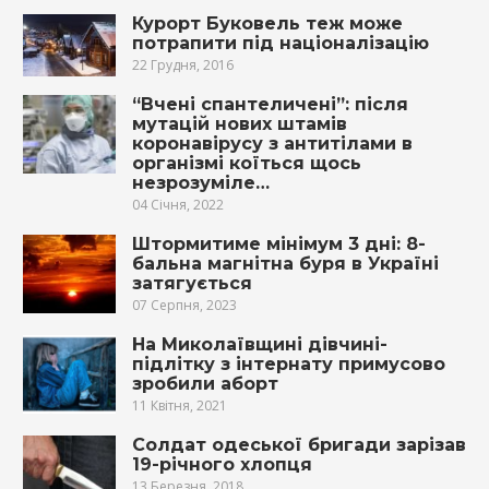
Курорт Буковель теж може
потрапити під націоналізацію
22 Грудня, 2016
“Вчені спантеличені”: після
мутацій нових штамів
коронавірусу з антитілами в
організмі коїться щось
незрозуміле…
04 Січня, 2022
Штормитиме мінімум 3 дні: 8-
бальна магнітна буря в Україні
затягується
07 Серпня, 2023
На Миколаївщині дівчині-
підлітку з інтернату примусово
зробили аборт
11 Квітня, 2021
Солдат одеської бригади зарізав
19-річного хлопця
13 Березня, 2018