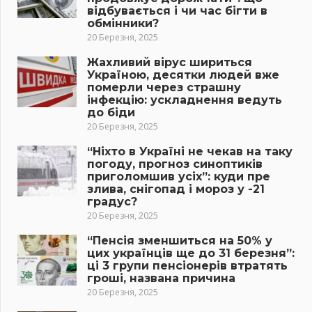
відбувається і чи час бігти в
обмінники?
20 Березня, 2025
Жахливий вірус шириться
Україною, десятки людей вже
померли через страшну
інфекцію: ускладнення ведуть
до біди
20 Березня, 2025
“Ніхто в Україні не чекав на таку
погоду, прогноз синоптиків
приголомшив усіх”: куди пре
злива, снігопад і мороз у -21
градус?
20 Березня, 2025
“Пенсія зменшиться на 50% у
цих українців ще до 31 березня”:
ці 3 групи пенсіонерів втратять
гроші, названа причина
20 Березня, 2025