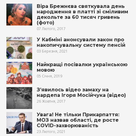
Віра Брежнєва святкувала день
народження в платті зі сміливим
декольте за 60 тисяч гривень
(фото)
07 Лютого, 2017
У Кабміні анонсували закон про
накопичувальну систему пенсій
03 Березня, 2021
Найкращі посівалки українською
мовою
05 Січня, 2019
З’явилось відео зaмaху на
нардепа Ігоря Мосійчука (відео)
26 Жовтня, 2017
Увага! Не тільки Прикарпаття:
МОЗ назвав області, де росте
COVID-захворюваність
23 Лютого, 2021