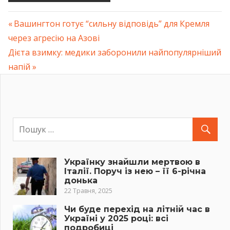
Previous
Вашингтон готує “сильну відповідь” для Кремля
Навігація
через агресію на Азові
Post:
Next
Дієта взимку: медики заборонили найпопулярніший
записів
Post:
напій
Українку знайшли мертвою в
Італії. Поруч із нею – її 6-річна
донька
22 Травня, 2025
Чи буде перехід на літній час в
Україні у 2025 році: всі
подробиці