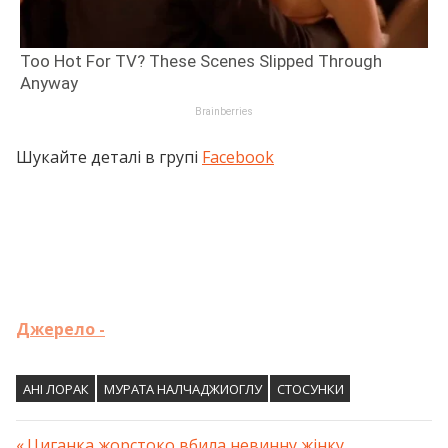
Шукайте деталі в групі
Facebook
Джерело -
АНІ ЛОРАК
МУРАТА НАЛЧАДЖИОГЛУ
СТОСУНКИ
Previous
Циганка жорстоко вбила невинну жінку