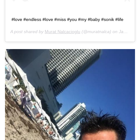
#love #endless #love #miss #you #my #baby #sonik #life
A post shared by
Murat Nalcacioglu
(@muratnalca) on
Jan 8, 2019 at 10:09am PST