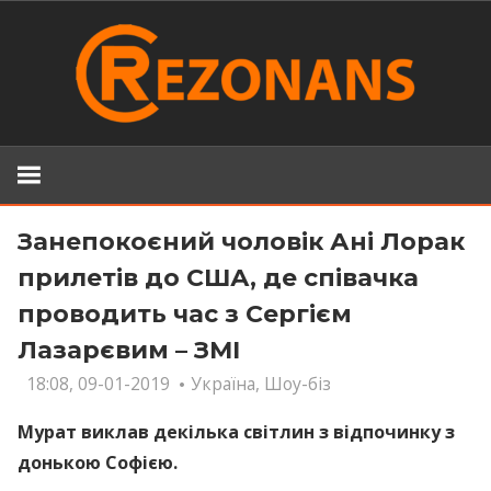
Skip
to
content
Занепокоєний чоловік Ані Лорак
прилетів до США, де співачка
проводить час з Сергієм
Лазарєвим – ЗМІ
18:08, 09-01-2019
Україна
,
Шоу-біз
Мурат виклав декілька світлин з відпочинку з
донькою Софією.