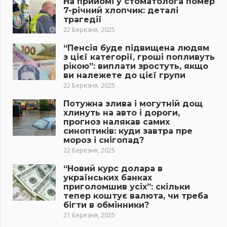
На прийомі у стоматолога помер
7-річний хлопчик: деталі
трагедії
22 Березня, 2025
“Пенсія буде підвищена людям
з цієї категорії, гроші попливуть
рікою”: виплати зростуть, якщо
ви належете до цієї групи
22 Березня, 2025
Потужна злива і могутній дощ
хлинуть на авто і дороги,
прогноз налякав самих
синоптиків: куди завтра пре
мороз і снігопад?
22 Березня, 2025
“Новий курс долара в
українських банках
приголомшив усіх”: скільки
тепер коштує валюта, чи треба
бігти в обмінники?
21 Березня, 2025