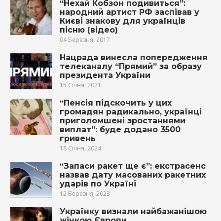
“Нехай Кобзон подивиться”:
народний артист РФ заспівав у
Києві знакову для українців
пісню (відео)
04 Березня, 2017
Нацрада винесла попередження
телеканалу “Прямий” за образу
президента України
15 Січня, 2021
“Пенсія підскочить у цих
громадян радикально, українці
приголомшені зростаннями
виплат”: буде додано 3500
гривень
18 Січня, 2024
“Запаси ракет ще є”: екстрасенс
назвав дату масованих ракетних
ударів по Україні
12 Березня, 2023
Українку визнали найбажанішою
жінкою Європи