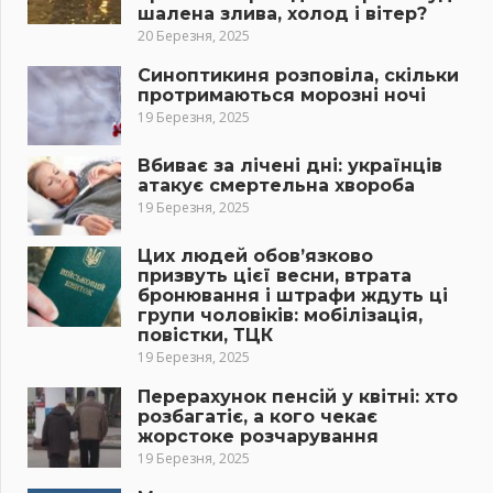
шалена злива, холод і вітер?
20 Березня, 2025
Синоптикиня розповіла, скільки
протримаються морозні ночі
19 Березня, 2025
Вбиває за лічені дні: українців
атакує смертельна хвороба
19 Березня, 2025
Цих людей обов’язково
призвуть цієї весни, втрата
бронювання і штрафи ждуть ці
групи чоловіків: мобілізація,
повістки, ТЦК
19 Березня, 2025
Перерахунок пенсій у квітні: хто
розбагатіє, а кого чекає
жорстоке розчарування
19 Березня, 2025