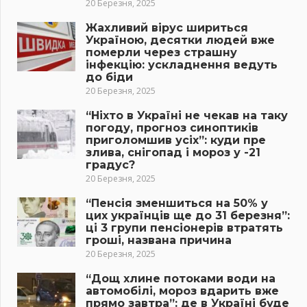
20 Березня, 2025
Жахливий вірус шириться
Україною, десятки людей вже
померли через страшну
інфекцію: ускладнення ведуть
до біди
20 Березня, 2025
“Ніхто в Україні не чекав на таку
погоду, прогноз синоптиків
приголомшив усіх”: куди пре
злива, снігопад і мороз у -21
градус?
20 Березня, 2025
“Пенсія зменшиться на 50% у
цих українців ще до 31 березня”:
ці 3 групи пенсіонерів втратять
гроші, названа причина
20 Березня, 2025
“Дощ хлине потоками води на
автомобілі, мороз вдарить вже
прямо завтра”: де в Україні буде