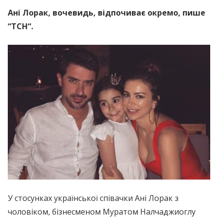
Ані Лорак, вочевидь, відпочиває окремо, пише
“ТСН“.
У стосунках української співачки Ані Лорак з
чоловіком, бізнесменом Муратом Налчаджиоглу