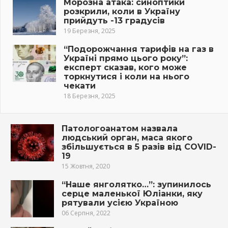
Морозна атака: синоптики
розкрили, коли в Україну
прийдуть -13 градусів
19 Березня, 2025
“Подорожчання тарифів на газ в
Україні прямо цього року”:
експерт сказав, кого може
торкнутися і коли на нього
чекати
18 Березня, 2025
Патологоанатом назвала
людський орган, маса якого
збільшується в 5 разів від COVID-
19
15 Жовтня, 2020
“Наше янголятко…”: зупинилось
серце маленької Юліанки, яку
рятували усією Україною
06 Серпня, 2022