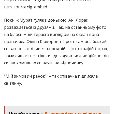
utm_source=ig_embed
Поки ж Мурат гуляє з донькою, Ані Лорак
розважається із друзями. Так, на останньому фото
на білосніжній терасі з виглядом на океан вона
позначила Філіпа Кіркорова. Проте сам російський
співак не засвітився на жодній із фотографій Лорак,
тому лишається тільки здогадуватися, чи дійсно він
склав компанію співачці на відпочинку.
“Мій зимовий ранок”, – так співачка підписала
світлину.
Читайте також
Як зрозуміти, що жінка не