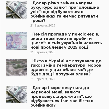
“Долар різко змінив напрям
руху, курс валют приголомшив
усіх”: що відбувається в
обмінниках та чи час рятувати
гроші?
21 Березня, 2025
“Пенсія пропаде у пенсіонерів,
якщо терміново не зробити
цього”: літніх українців чекають
нові проблеми у 2025 році
21 Березня, 2025
“Ніхто в Україні не готувався до
такої зміни температури, мороз
вдарить у цих областях”: де
буде дощ і потужна злива?
21 Березня, 2025
“Долар і євро несуться до
червоної межі, валюта
продовжує дорожчати”: що
відбувається і чи час бігти в
обмінники?