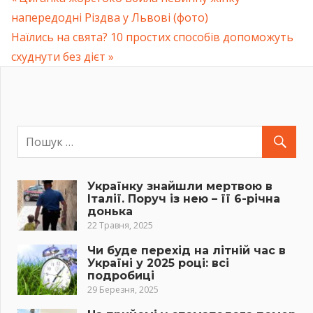
Навігація
напередодні Різдва у Львові (фото)
Post:
Next
Наїлись на свята? 10 простих способів допоможуть
записів
Post:
схуднути без дієт
Українку знайшли мертвою в
Італії. Поруч із нею – її 6-річна
донька
22 Травня, 2025
Чи буде перехід на літній час в
Україні у 2025 році: всі
подробиці
29 Березня, 2025