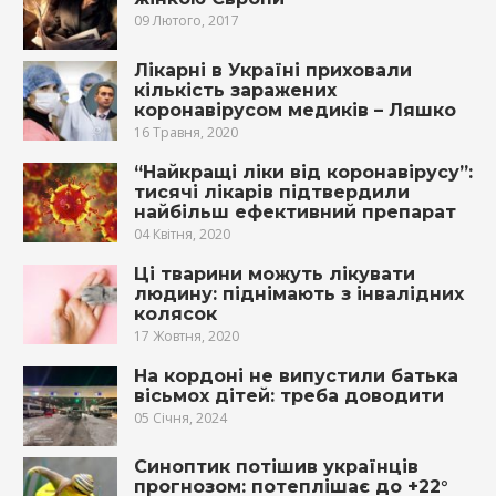
09 Лютого, 2017
Лікарні в Україні приховали
кількість заражених
коронавірусом медиків – Ляшко
16 Травня, 2020
“Найкращі ліки від коронавірусу”:
тисячі лікарів підтвердили
найбільш ефективний препарат
04 Квітня, 2020
Ці тварини можуть лікувати
людину: піднімають з інвалідних
колясок
17 Жовтня, 2020
На кордоні не випустили батька
вісьмох дітей: треба доводити
05 Січня, 2024
Синоптик потішив українців
прогнозом: потеплішає до +22°