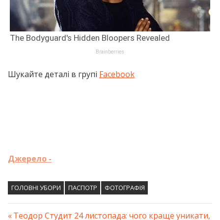
Шукайте деталі в групі
Facebook
Джерело -
ГОЛОВНІ УБОРИ
ПАСПОТР
ФОТОГРАФІЯ
Previous
Теодор Студит 24 листопада: чого краще уникати,