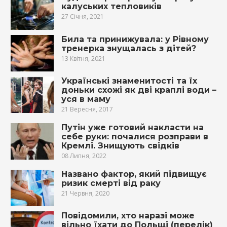
калуських тепловиків
27 Січня, 2021
Била та принижувала: у Рівному
тренерка знущалась з дітей?
13 Квітня, 2021
Українські знаменитості та їх
доньки схожі як дві краплі води –
уся в маму
21 Вересня, 2017
Путін уже готовий накласти на
себе руки: почалися розправи в
Кремлі. Знищують свідків
08 Липня, 2022
Названо фактор, який підвищує
ризик смерті від раку
21 Червня, 2020
Повідомили, хто наразі може
вільно їхати до Польщі (перелік)