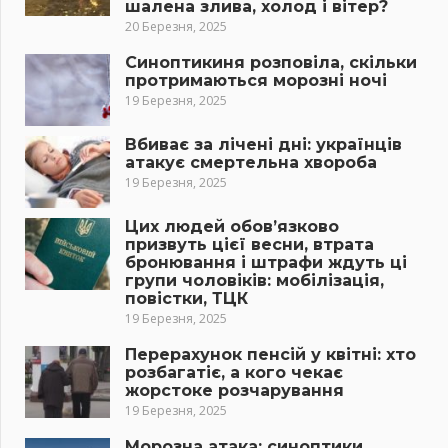
шалена злива, холод і вітер?
20 Березня, 2025
Синоптикиня розповіла, скільки
протримаються морозні ночі
19 Березня, 2025
Вбиває за лічені дні: українців
атакує смертельна хвороба
19 Березня, 2025
Цих людей обов’язково
призвуть цієї весни, втрата
бронювання і штрафи ждуть ці
групи чоловіків: мобілізація,
повістки, ТЦК
19 Березня, 2025
Перерахунок пенсій у квітні: хто
розбагатіє, а кого чекає
жорстоке розчарування
19 Березня, 2025
Морозна атака: синоптики