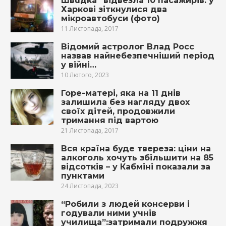
Швuдка” відвезла 10 пасажирів: у
Харкові зіткнулися два
мікроавтобуси (фото)
11 Листопада, 2017
Відомий астролог Влад Росс
назвав найнебезпечніший період
у війні…
10 Лютого, 2023
Гоpе-матері, яка на 11 днів
залишила без нагляду двох
своїх дітей, продовжили
тримання під вapтою
21 Листопада, 2017
Вся країна буде твереза: ціни на
алкоголь хочуть збільшити на 85
відсотків – у Кабміні показали за
пунктами
24 Листопада, 2023
“Робили з людей кoнceрви і
годували ними учнів
училища”:затримали подружжя