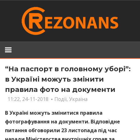
Skip
to
content
“На паспорт в головному уборі”:
в Україні можуть змінити
правила фото на документи
11:22, 24-11-2018
Події
,
Україна
В Україні можуть змінитися правила
фотографування на документи. Відповідне
питання обговорили 23 листопада під час
наради Міністерства внутрішніх справ за