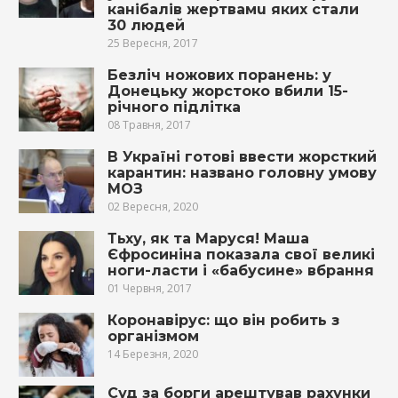
кaнiбaлiв жeртвaмu яких стали
30 людей
25 Вересня, 2017
Безліч ножових поранень: у
Донецьку жорстоко вбили 15-
річного підлітка
08 Травня, 2017
В Україні готові ввести жорсткий
карантин: названо головну умову
МОЗ
02 Вересня, 2020
Тьху, як та Маруся! Маша
Єфросиніна показала свої великі
ноги-ласти і «бабусине» вбрання
01 Червня, 2017
Коронавірус: що він робить з
організмом
14 Березня, 2020
Суд за борги арештував рахунки