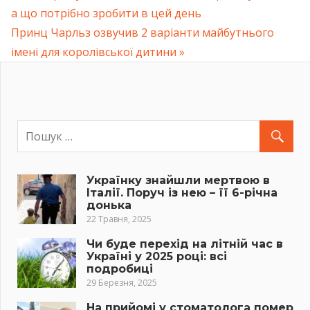
Навігація
а що потрібно зробити в цей день
Post:
Next
Принц Чарльз озвучив 2 варіанти майбутнього
записів
Post:
імені для королівської дитини
Українку знайшли мертвою в
Італії. Поруч із нею – її 6-річна
донька
22 Травня, 2025
Чи буде перехід на літній час в
Україні у 2025 році: всі
подробиці
29 Березня, 2025
На прийомі у стоматолога помер