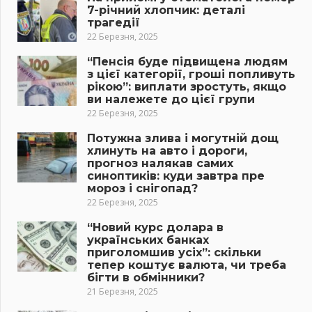
7-річний хлопчик: деталі
трагедії
22 Березня, 2025
“Пенсія буде підвищена людям
з цієї категорії, гроші попливуть
рікою”: виплати зростуть, якщо
ви належете до цієї групи
22 Березня, 2025
Потужна злива і могутній дощ
хлинуть на авто і дороги,
прогноз налякав самих
синоптиків: куди завтра пре
мороз і снігопад?
22 Березня, 2025
“Новий курс долара в
українських банках
приголомшив усіх”: скільки
тепер коштує валюта, чи треба
бігти в обмінники?
21 Березня, 2025