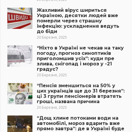
Жахливий вірус шириться
Україною, десятки людей вже
померли через страшну
інфекцію: ускладнення ведуть
до біди
20 Березня, 2025
“Ніхто в Україні не чекав на таку
погоду, прогноз синоптиків
приголомшив усіх”: куди пре
злива, снігопад і мороз у -21
градус?
20 Березня, 2025
“Пенсія зменшиться на 50% у
цих українців ще до 31 березня”:
ці 3 групи пенсіонерів втратять
гроші, названа причина
20 Березня, 2025
“Дощ хлине потоками води на
автомобілі, мороз вдарить вже
прямо завтра”: де в Україні буде