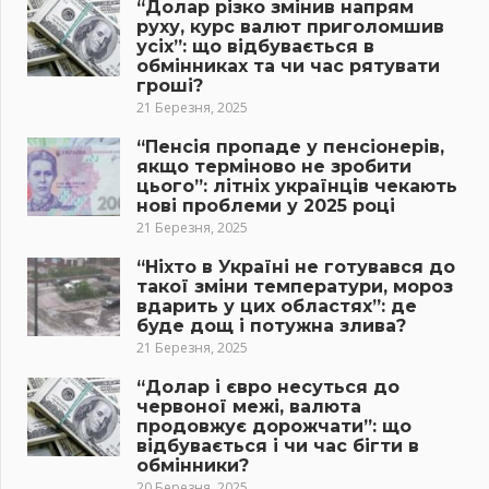
“Долар різко змінив напрям
руху, курс валют приголомшив
усіх”: що відбувається в
обмінниках та чи час рятувати
гроші?
21 Березня, 2025
“Пенсія пропаде у пенсіонерів,
якщо терміново не зробити
цього”: літніх українців чекають
нові проблеми у 2025 році
21 Березня, 2025
“Ніхто в Україні не готувався до
такої зміни температури, мороз
вдарить у цих областях”: де
буде дощ і потужна злива?
21 Березня, 2025
“Долар і євро несуться до
червоної межі, валюта
продовжує дорожчати”: що
відбувається і чи час бігти в
обмінники?
20 Березня, 2025