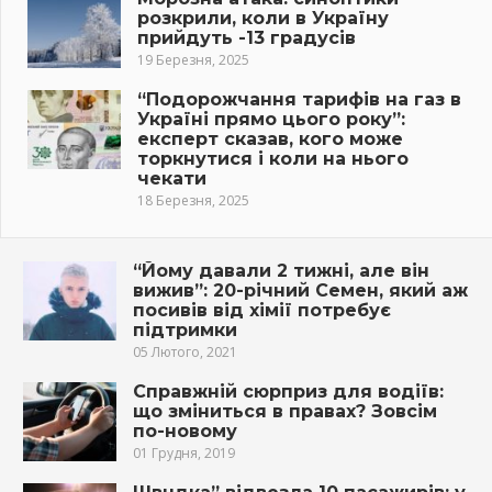
розкрили, коли в Україну
прийдуть -13 градусів
19 Березня, 2025
“Подорожчання тарифів на газ в
Україні прямо цього року”:
експерт сказав, кого може
торкнутися і коли на нього
чекати
18 Березня, 2025
“Йому давали 2 тижні, але він
вижив”: 20-річний Семен, який аж
посивів від хімії потребує
підтримки
05 Лютого, 2021
Справжній сюрприз для водіїв:
що зміниться в правах? Зовсім
по-новому
01 Грудня, 2019