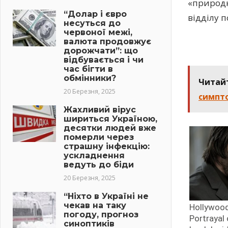
«природн
“Долар і євро
відділу по
несуться до
червоної межі,
валюта продовжує
дорожчати”: що
відбувається і чи
час бігти в
обмінники?
Читай
20 Березня, 2025
симпто
Жахливий вірус
шириться Україною,
десятки людей вже
померли через
страшну інфекцію:
ускладнення
ведуть до біди
20 Березня, 2025
“Ніхто в Україні не
чекав на таку
погоду, прогноз
синоптиків