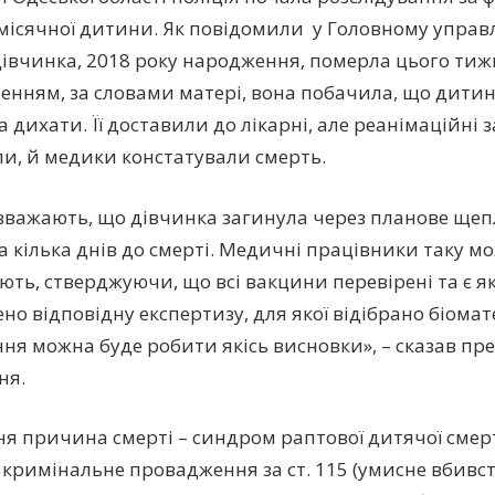
-місячної дитини. Як повідомили у Головному управл
 дівчинка, 2018 року народження, померла цього тижн
енням, за словами матері, вона побачила, що дитина
 дихати. Її доставили до лікарні, але реанімаційні 
и, й медики констатували смерть.
вважають, що дівчинка загинула через планове щеп
а кілька днів до смерті. Медичні працівники таку м
ють, стверджуючи, що всі вакцини перевірені та є я
о відповідну експертизу, для якої відібрано біоматер
ня можна буде робити якісь висновки», – сказав пр
ня.
я причина смерті – синдром раптової дитячої смерт
 кримінальне провадження за ст. 115 (умисне вбивст