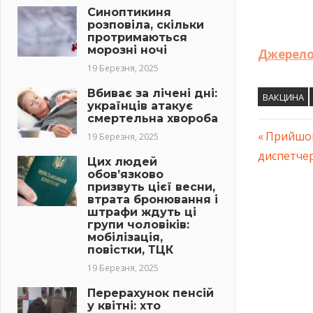
Синоптикиня
розповіла, скільки
протримаються
морозні ночі
Джерело
19 Березня, 2025
Вбиває за лічені дні:
ВАКЦИНА
українців атакує
смертельна хвороба
Previous
Прийшов 
19 Березня, 2025
Навіг
диспетче
Post:
Цих людей
обов’язково
запис
призвуть цієї весни,
втрата бронювання і
штрафи ждуть ці
групи чоловіків:
мобілізація,
повістки, ТЦК
19 Березня, 2025
Перерахунок пенсій
у квітні: хто