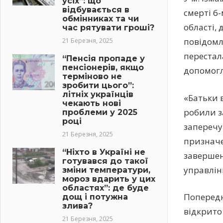
усіх”: що
відбувається в
смерті 6
обмінниках та чи
області,
час рятувати гроші?
повідомл
21 Березня, 2025
перестала
“Пенсія пропаде у
пенсіонерів, якщо
допомогл
терміново не
зробити цього”:
літніх українців
«Батьки 
чекають нові
робили з
проблеми у 2025
році
заперечу
21 Березня, 2025
призначен
“Ніхто в Україні не
завершен
готувався до такої
управлін
зміни температури,
мороз вдарить у цих
областях”: де буде
Попередн
дощ і потужна
злива?
відкрито
21 Березня, 2025