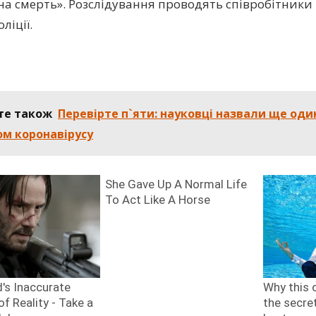
а смерть». Розслідування проводять співробітники 
ліції.
те також
Перевірте п`яти: науковці назвали ще один
м коронавірусу