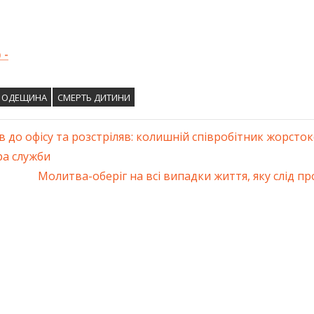
 -
ОДЕЩИНА
СМЕРТЬ ДИТИНИ
до офісу та розстріляв: колишній співробітник жорсто
ація
ра служби
Next
Молитва-оберіг на всі випадки життя, яку слід пр
ів
Post: