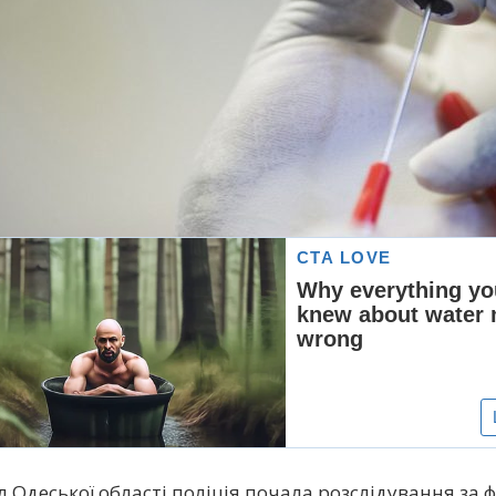
їл Одеської області поліція почала розслідування за