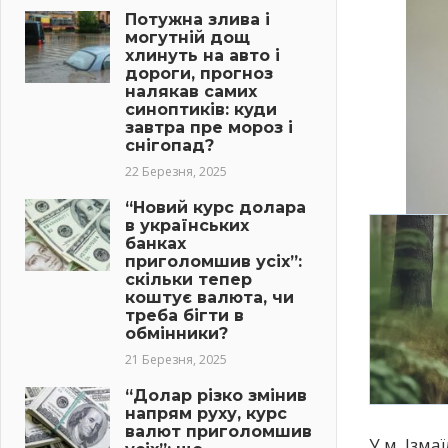
Потужна злива і
могутній дощ
хлинуть на авто і
дороги, прогноз
налякав самих
синоптиків: куди
завтра пре мороз і
снігопад?
22 Березня, 2025
“Новий курс долара
в українських
банках
приголомшив усіх”:
скільки тепер
коштує валюта, чи
треба бігти в
обмінники?
21 Березня, 2025
“Долар різко змінив
напрям руху, курс
валют приголомшив
У м. Ізма