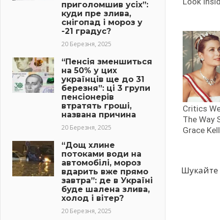
приголомшив усіх”:
куди пре злива,
снігопад і мороз у
-21 градус?
20 Березня, 2025
“Пенсія зменшиться
на 50% у цих
українців ще до 31
березня”: ці 3 групи
пенсіонерів
втратять гроші,
названа причина
20 Березня, 2025
“Дощ хлине
потоками води на
автомобілі, мороз
Шукайте 
вдарить вже прямо
завтра”: де в Україні
буде шалена злива,
холод і вітер?
20 Березня, 2025