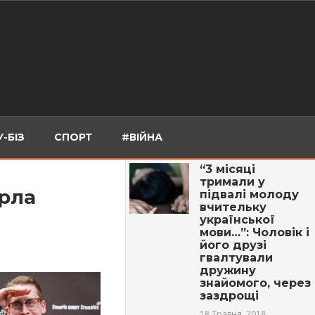
-БІЗ
СПОРТ
#ВІЙНА
“3 місяці
тримали у
ерла
підвалі молоду
вчительку
української
мови…”: Чоловік і
його друзі
гвалтували
дружину
знайомого, через
заздрощі
18 Травня, 2018