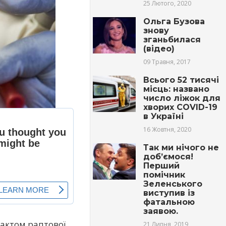
25 Лютого, 2020
Ольга Бузова
знову
зганьбилася
(відео)
09 Травня, 2017
Всього 52 тисячі
місць: названо
число ліжок для
хворих COVID-19
в Україні
16 Жовтня, 2020
Так ми нічого не
доб’ємося!
Перший
помічник
Зеленського
виступив із
фатальною
заявою.
 фактом раптової
21 Липня, 2019