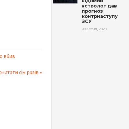
відомий
астролог дав
прогноз
контрнаступу
ЗСУ
09 Квітня, 2023
ко вбив
очитати сім разів