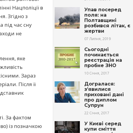
інні Нацполіції в
Упав посеред
поля: на
я. Згідно з
Полтавщині
 під час сну
розбився літак, є
жертви
заходи не
07 Липня, 2019
Сьогодні
починається
лення, яке
реєстрація на
пробне ЗНО
ожливість
10 Січня, 2017
кісними. Зараз
іали. Після її
Догралася:
з’явилися
едставник
приховані дані
про диплом
Супрун
22 Січня, 2017
і. За фактом
У Києві серед
во) із позначкою
купи сміття