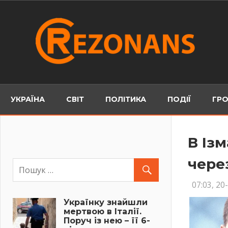
Skip
to
content
УКРАЇНА
СВІТ
ПОЛІТИКА
ПОДІЇ
ГРО
В Із
чере
07:03, 20
Українку знайшли
мертвою в Італії.
Поруч із нею – її 6-