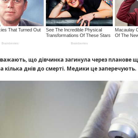
важають, що дівчинка загинула через планове щ
а кілька днів до смерті. Медики це заперечують.