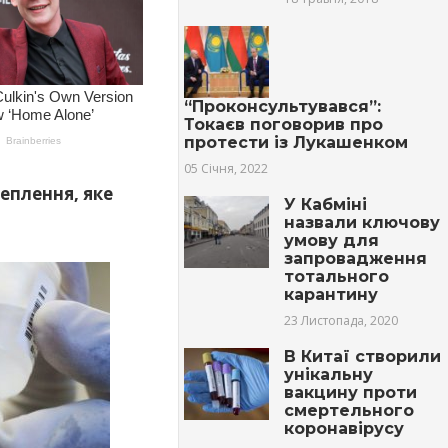
“Проконсультувався”:
Токаєв поговорив про
протести із Лукашенком
05 Січня, 2022
еплення, яке
У Кабміні
назвали ключову
умову для
запровадження
тотального
карантину
23 Листопада, 2020
В Китаї створили
унікальну
вакцину проти
смертельного
коронавірусу