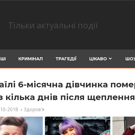
Тільки актуальні події
ШІ
КРИМІНАЛ
ТРАГЕДІЇ
ЦІКАВО
ШОУ
маїлі 6-місячна дівчинка пом
з кілька днів після щеплення
-10-2018
Здоров’я