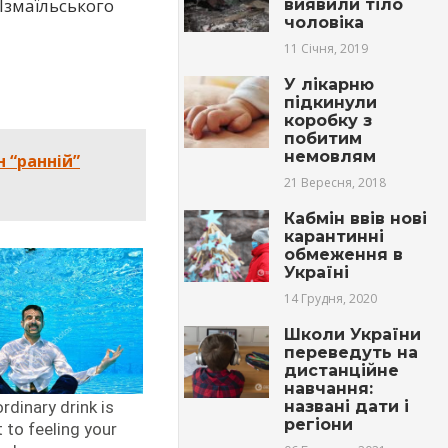
Ізмаїльського
виявили тіло
чоловіка
11 Січня, 2019
У лікарню
підкинули
коробку з
побитим
немовлям
 “ранній”
21 Вересня, 2018
Кабмін ввів нові
карантинні
обмеження в
Україні
14 Грудня, 2020
Школи України
переведуть на
дистанційне
навчання:
названі дати і
регіони