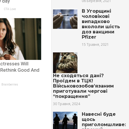
06 Березня, 2021
В Угорщині
чоловікові
випадково
вкололи шість
доз вакцини
Pfizer
15 Травня, 2021
Не сходяться дані?
Проїдем в ТЦК!
Військовозобов’язаним
приготували чергові
“покращення”
30 Травня, 2024
Навесні буде
щось
приголомшливе: