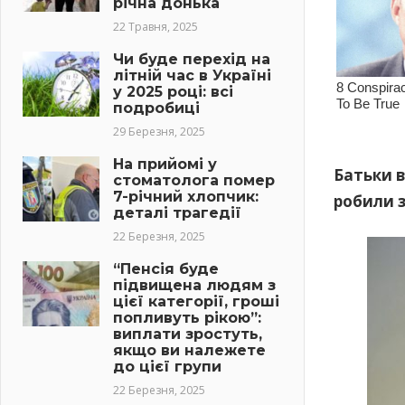
річна донька
22 Травня, 2025
Чи буде перехід на
літній час в Україні
у 2025 році: всі
подробиці
29 Березня, 2025
На прийомі у
Батьки в
стоматолога помер
7-річний хлопчик:
робили з
деталі трагедії
22 Березня, 2025
“Пенсія буде
підвищена людям з
цієї категорії, гроші
попливуть рікою”:
виплати зростуть,
якщо ви належете
до цієї групи
22 Березня, 2025