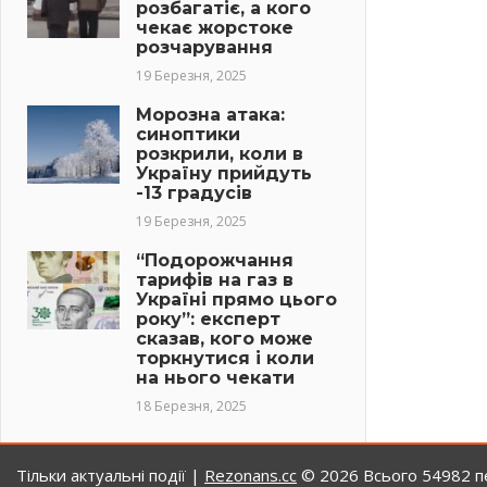
розбагатіє, а кого
чекає жорстоке
розчарування
19 Березня, 2025
Морозна атака:
синоптики
розкрили, коли в
Україну прийдуть
-13 градусів
19 Березня, 2025
“Подорожчання
тарифів на газ в
Україні прямо цього
року”: експерт
сказав, кого може
торкнутися і коли
на нього чекати
18 Березня, 2025
Тільки актуальні події |
Rezonans.сс
© 2026
Всього 54982 пе