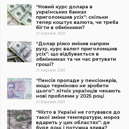
“Новий курс долара в
українських банках
приголомшив усіх”: скільки
тепер коштує валюта, чи треба
бігти в обмінники?
21 Березня, 2025
“Долар різко змінив напрям
руху, курс валют приголомшив
усіх”: що відбувається в
обмінниках та чи час рятувати
гроші?
21 Березня, 2025
“Пенсія пропаде у пенсіонерів,
якщо терміново не зробити
цього”: літніх українців чекають
нові проблеми у 2025 році
21 Березня, 2025
“Ніхто в Україні не готувався до
такої зміни температури, мороз
вдарить у цих областях”: де
буде дощ і потужна злива?