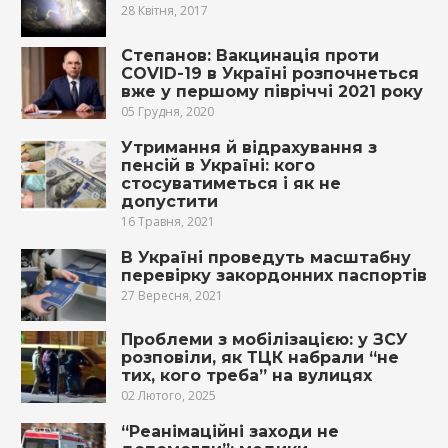
28 Квітня, 2017
Степанов: Вакцинація проти
COVID-19 в Україні розпочнеться
вже у першому півріччі 2021 року
05 Грудня, 2020
Утримання й відрахування з
пенсій в Україні: кого
стосуватиметься і як не
допустити
16 Травня, 2021
В Україні проведуть масштабну
перевірку закордонних паспортів
27 Вересня, 2021
Проблеми з мобілізацією: у ЗСУ
розповіли, як ТЦК набрали “не
тих, кого треба” на вулицях
02 Лютого, 2025
“Реанiмацiйнi заходи не