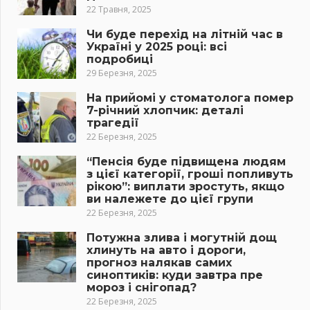
22 Травня, 2025
Чи буде перехід на літній час в
Україні у 2025 році: всі
подробиці
29 Березня, 2025
На прийомі у стоматолога помер
7-річний хлопчик: деталі
трагедії
22 Березня, 2025
“Пенсія буде підвищена людям
з цієї категорії, гроші попливуть
рікою”: виплати зростуть, якщо
ви належете до цієї групи
22 Березня, 2025
Потужна злива і могутній дощ
хлинуть на авто і дороги,
прогноз налякав самих
синоптиків: куди завтра пре
мороз і снігопад?
22 Березня, 2025