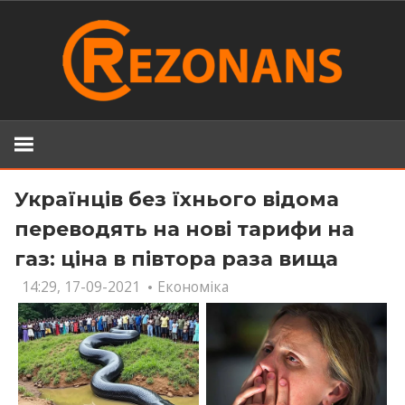
Skip
to
content
Українців без їхнього відома
переводять на нові тарифи на
газ: ціна в півтора раза вища
14:29, 17-09-2021
Економіка