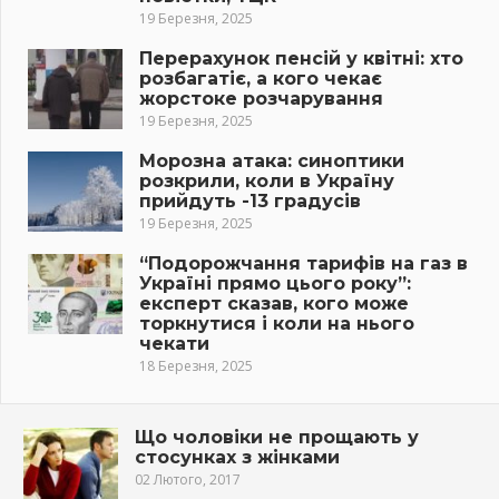
19 Березня, 2025
Перерахунок пенсій у квітні: хто
розбагатіє, а кого чекає
жорстоке розчарування
19 Березня, 2025
Морозна атака: синоптики
розкрили, коли в Україну
прийдуть -13 градусів
19 Березня, 2025
“Подорожчання тарифів на газ в
Україні прямо цього року”:
експерт сказав, кого може
торкнутися і коли на нього
чекати
18 Березня, 2025
Що чоловіки не прощають у
стосунках з жінками
02 Лютого, 2017