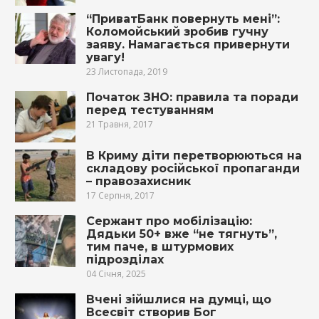
“ПриватБанк повернуть мені”:
Коломойський зробив гучну
заяву. Намагається привернути
увагу!
23 Листопада, 2019
Початок ЗНО: правила та поради
перед тестуванням
21 Травня, 2017
В Криму діти перетворюються на
складову російської пропаганди
– правозахисник
17 Серпня, 2017
Сержант про мобілізацію:
Дядьки 50+ вже “не тягнуть”,
тим паче, в штурмових
підрозділах
04 Січня, 2025
Вчені зійшлися на думці, що
Всесвіт створив Бог