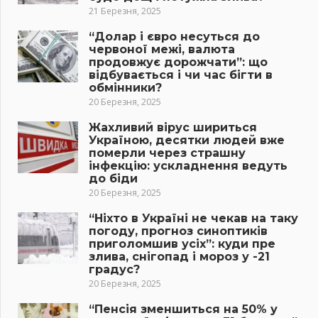
21 Березня, 2025
“Долар і євро несуться до
червоної межі, валюта
продовжує дорожчати”: що
відбувається і чи час бігти в
обмінники?
20 Березня, 2025
Жахливий вірус шириться
Україною, десятки людей вже
померли через страшну
інфекцію: ускладнення ведуть
до біди
20 Березня, 2025
“Ніхто в Україні не чекав на таку
погоду, прогноз синоптиків
приголомшив усіх”: куди пре
злива, снігопад і мороз у -21
градус?
20 Березня, 2025
“Пенсія зменшиться на 50% у