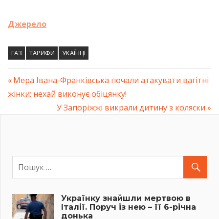
Джерело
ГАЗ
ТАРИФИ
УКАЇНЦІ
Previous
Мера Івана-Франківська почали атакувати вагітні
Навігація
жінки: нехай виконує обіцянку!
Post:
Next
У Запоріжжі викрали дитину з коляски
записів
Post:
Українку знайшли мертвою в
Італії. Поруч із нею – її 6-річна
донька