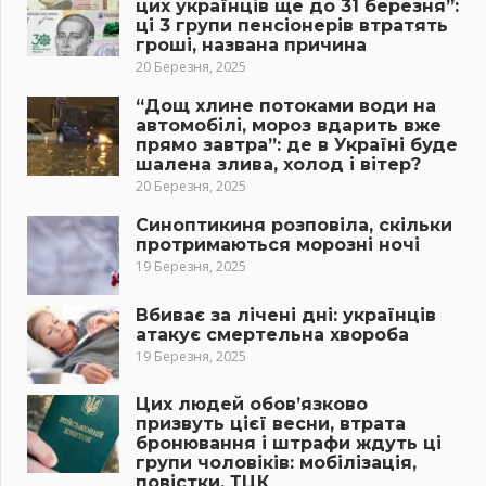
цих українців ще до 31 березня”:
ці 3 групи пенсіонерів втратять
гроші, названа причина
20 Березня, 2025
“Дощ хлине потоками води на
автомобілі, мороз вдарить вже
прямо завтра”: де в Україні буде
шалена злива, холод і вітер?
20 Березня, 2025
Синоптикиня розповіла, скільки
протримаються морозні ночі
19 Березня, 2025
Вбиває за лічені дні: українців
атакує смертельна хвороба
19 Березня, 2025
Цих людей обов’язково
призвуть цієї весни, втрата
бронювання і штрафи ждуть ці
групи чоловіків: мобілізація,
повістки, ТЦК