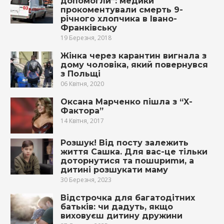
допомогли”: мeдики
прокоментували cмeрть 9-
річного хлопчика в Івано-
Франківську
19 Березня, 2018
Жінка через карантин вигнала з
дому чоловіка, який повернувся
з Польщі
06 Квітня, 2020
Оксана Марченко пішла з “X-
Фактора”
14 Квітня, 2017
Розшук! Від посту залежить
життя Сашка. Для вас-це тільки
доторнутися та пошuриmи, а
дитині розшукати маму
30 Березня, 2023
Відстрочка для багатодітних
батьків: чи дадуть, якщо
виховуєш дитину дружини