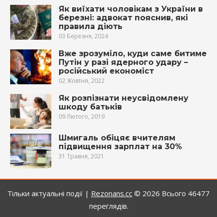
Як виїхати чоловікам з України в
березні: адвокат пояснив, які
правила діють
03 Березня, 2024
Вже зрозуміло, куди саме битиме
Путін у разі ядерного удару –
російський економіст
02 Жовтня, 2022
Як розпізнати неусвідомлену
шкоду батьків
09 Лютого, 2019
Шмигаль обіцяє вчителям
підвищення зарплат на 30%
31 Травня, 2021
Тільки актуальні події |
Rezonans.сс
© 2026
Всього 46477
переглядів.