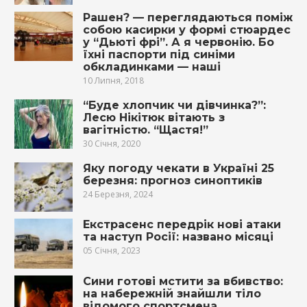
Pашен? — переглядаються поміж
собою касирки у формі стюардес
у “Дьюті фрі”. А я червонію. Бо
їхні паспорти під синіми
обкладинками — наші
10 Липня, 2018
“Буде хлопчик чи дівчинка?”:
Лесю Нікітюк вітають з
вагітністю. “Щастя!”
30 Січня, 2020
Яку погоду чекати в Україні 25
березня: прогноз синоптиків
24 Березня, 2024
Екстрасенс передрік нові атаки
та наступ Росії: названо місяці
05 Січня, 2023
Сини готові мстити за вбивство:
на набережній знайшли тіло
відомого спортсмена