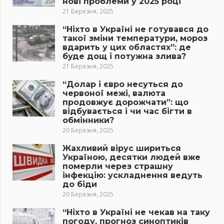
нові проблеми у 2025 році
21 Березня, 2025
“Ніхто в Україні не готувався до
такої зміни температури, мороз
вдарить у цих областях”: де
буде дощ і потужна злива?
21 Березня, 2025
“Долар і євро несуться до
червоної межі, валюта
продовжує дорожчати”: що
відбувається і чи час бігти в
обмінники?
20 Березня, 2025
Жахливий вірус шириться
Україною, десятки людей вже
померли через страшну
інфекцію: ускладнення ведуть
до біди
20 Березня, 2025
“Ніхто в Україні не чекав на таку
погоду, прогноз синоптиків