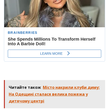
Читайте також
Місто накрили клуби диму:
На Одещині сталася велика пожежа у
дитячому центрі