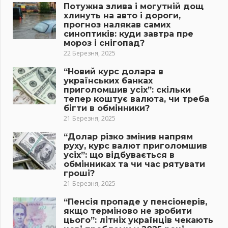
Потужна злива і могутній дощ
хлинуть на авто і дороги,
прогноз налякав самих
синоптиків: куди завтра пре
мороз і снігопад?
22 Березня, 2025
“Новий курс долара в
українських банках
приголомшив усіх”: скільки
тепер коштує валюта, чи треба
бігти в обмінники?
21 Березня, 2025
“Долар різко змінив напрям
руху, курс валют приголомшив
усіх”: що відбувається в
обмінниках та чи час рятувати
гроші?
21 Березня, 2025
“Пенсія пропаде у пенсіонерів,
якщо терміново не зробити
цього”: літніх українців чекають