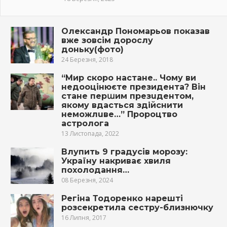
Олександр Пономарьов показав
вже зовсім дорослу
доньку(фото)
24 Березня, 2018
“Мир скоро настане.. Чому ви
недооцінюєте президента? Bін
стане перաим прeзuдeнтом,
якомy вдaстьcя здiйcнити
нeмoжлuвe…” Пророцтво
астролога
13 Листопада, 2022
Влупить 9 градусів морозу:
Україну накриває хвиля
похолодання…
08 Березня, 2024
Регіна Тодоренко нарешті
розсекретила сестру-близнючку
16 Липня, 2017