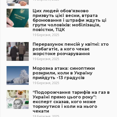
Цих людей обов’язково
призвуть цієї весни, втрата
бронювання і штрафи ждуть ці
групи чоловіків: мобілізація,
повістки, ТЦК
19 Березня, 2025
Перерахунок пенсій у квітні: хто
розбагатіє, а кого чекає
жорстоке розчарування
19 Березня, 2025
Морозна атака: синоптики
розкрили, коли в Україну
прийдуть -13 градусів
19 Березня, 2025
“Подорожчання тарифів на газ в
Україні прямо цього року”:
експерт сказав, кого може
торкнутися і коли на нього
чекати
18 Березня, 2025