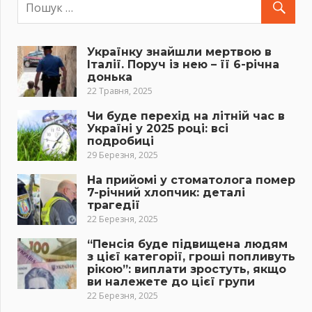
Українку знайшли мертвою в
Італії. Поруч із нею – її 6-річна
донька
22 Травня, 2025
Чи буде перехід на літній час в
Україні у 2025 році: всі
подробиці
29 Березня, 2025
На прийомі у стоматолога помер
7-річний хлопчик: деталі
трагедії
22 Березня, 2025
“Пенсія буде підвищена людям
з цієї категорії, гроші попливуть
рікою”: виплати зростуть, якщо
ви належете до цієї групи
22 Березня, 2025