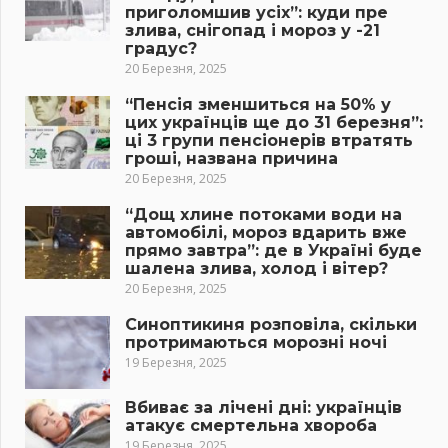
приголомшив усіх”: куди пре
злива, снігопад і мороз у -21
градус?
20 Березня, 2025
“Пенсія зменшиться на 50% у
цих українців ще до 31 березня”:
ці 3 групи пенсіонерів втратять
гроші, названа причина
20 Березня, 2025
“Дощ хлине потоками води на
автомобілі, мороз вдарить вже
прямо завтра”: де в Україні буде
шалена злива, холод і вітер?
20 Березня, 2025
Синоптикиня розповіла, скільки
протримаються морозні ночі
19 Березня, 2025
Вбиває за лічені дні: українців
атакує смертельна хвороба
19 Березня, 2025