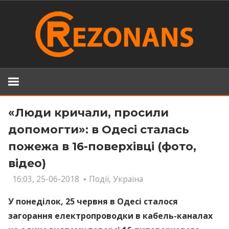
Skip
to
content
«Люди кричали, просили
допомогти»: в Одесі сталась
пожежа в 16-поверхівці (фото,
відео)
16:03, 25-06-2018
Події
,
Україна
У понеділок, 25 червня в Одесі сталося
загорання електропроводки в кабель-каналах