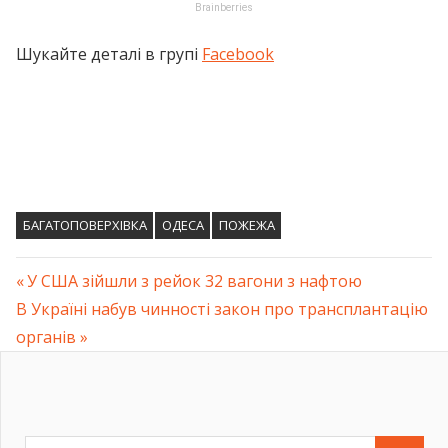
Шукайте деталі в групі
Facebook
БАГАТОПОВЕРХІВКА
ОДЕСА
ПОЖЕЖА
Previous
У США зійшли з рейок 32 вагони з нафтою
Навігація
Next
В Україні набув чинності закон про трансплантацію
Post:
Post:
органів
записів