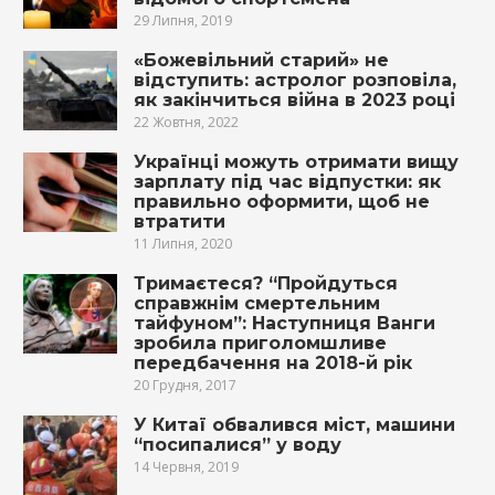
29 Липня, 2019
«Божевільний старий» не
відступить: астролог розповіла,
як закінчиться війна в 2023 році
22 Жовтня, 2022
Українці можуть отримати вищу
зарплату під час відпустки: як
правильно оформити, щоб не
втратити
11 Липня, 2020
Тримаєтеся? “Пройдуться
справжнім смертельним
тайфуном”: Наступниця Ванги
зробила приголомшливе
передбачення на 2018-й рік
20 Грудня, 2017
У Китаї обвалився міст, машини
“посипалися” у воду
14 Червня, 2019