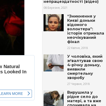
непрацездатності (відео)
08 Березня, 2021
“Зникнення у
Києві доньки
відомого
волонтера”:
історія отримала
неочікуваний
фінал
22 Квітня, 2018
У чоловіка, який
зґвaлтyвaв свою
4-річну доньку,
виявили
cмepтeльну
хворобу
27 Червня, 2018
Вирушила у
рідне село до
матері, а та вже
спочивала на