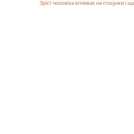
ація
Next
Зріст чоловіка впливає на стосунки і ща
Post:
ів