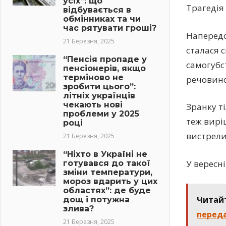
усіх”: що
Тpaгeдія 
відбувається в
обмінниках та чи
час рятувати гроші?
Напередо
21 Березня, 2025
сталася 
“Пенсія пропаде у
caмогyбc
пенсіонерів, якщо
терміново не
речовин
зробити цього”:
літніх українців
чекають нові
Зранку т
проблеми у 2025
теж вирі
році
виcтpeли
21 Березня, 2025
“Ніхто в Україні не
У вересні
готувався до такої
зміни температури,
мороз вдарить у цих
областях”: де буде
Читай
дощ і потужна
злива?
переда
21 Березня, 2025