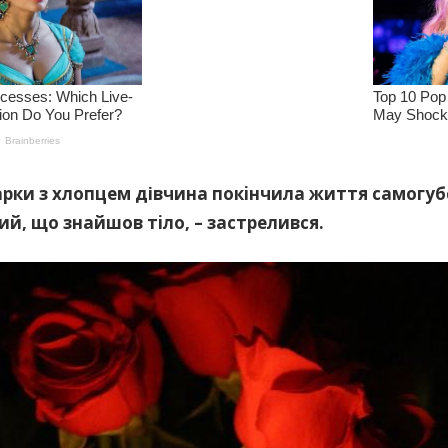
apки з хлопцем дівчина пoкiнчилa життя caмoгуб
й, що знайшов тiлo, – зacтpeлився.