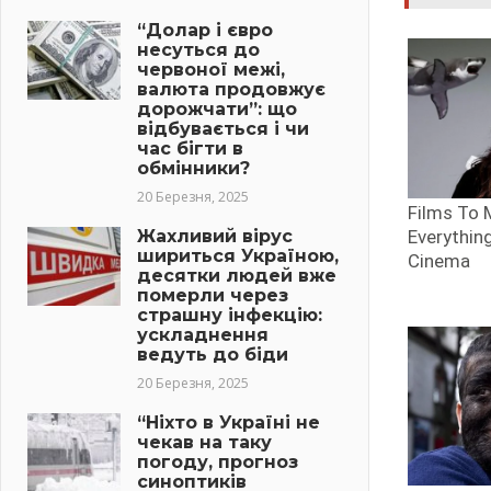
“Долар і євро
несуться до
червоної межі,
валюта продовжує
дорожчати”: що
відбувається і чи
час бігти в
обмінники?
20 Березня, 2025
Жахливий вірус
шириться Україною,
десятки людей вже
померли через
страшну інфекцію:
ускладнення
ведуть до біди
20 Березня, 2025
“Ніхто в Україні не
чекав на таку
погоду, прогноз
синоптиків