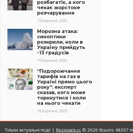
розбагатіє, а кого
чекає жорстоке
розчарування
19 Березня, 2025
Морозна атака:
синоптики
розкрили, коли в
Україну прийдуть
-13 градусів
19 Березня, 2025
“Подорожчання
тарифів на газ в
Україні прямо цього
року”: експерт
сказав, кого може
торкнутися і коли
на нього чекати
18 Березня, 2025
Тільки актуальні події |
Rezonans.сс
© 2026
Всього 48307 пе