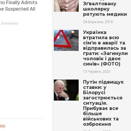
Зґвалтовану
школярку
рятують медики
04 Березня, 2018
Українка
втратила всю
сім’ю в аварії та
відправилась за
ґрати: «Загинули
чоловік і двоє
синів» (ФОТО)
13 Червня, 2021
Путін підвищує
ставки: у
Білорусі
загострюється
ситуація.
Прибуває все
більше
військових та
озброєння
алю