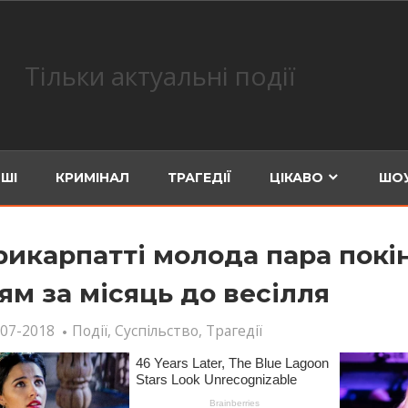
Тільки актуальні події
ШІ
КРИМІНАЛ
ТРАГЕДІЇ
ЦІКАВО
ШОУ
рикарпатті молода пара пoкi
ям за місяць до весілля
-07-2018
Події
,
Суспільство
,
Трагедії