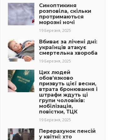
Навіг
Post:
Синоптикиня
розповіла, скільки
запис
протримаються
морозні ночі
19 Березня, 2025
Вбиває за лічені дні:
українців атакує
смертельна хвороба
19 Березня, 2025
Цих людей
обов’язково
призвуть цієї весни,
втрата бронювання і
штрафи ждуть ці
групи чоловіків:
мобілізація,
повістки, ТЦК
19 Березня, 2025
Перерахунок пенсій
у квітні: хто