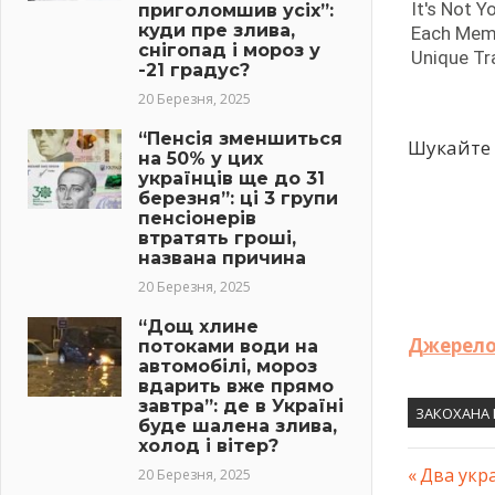
приголомшив усіх”:
куди пре злива,
снігопад і мороз у
-21 градус?
20 Березня, 2025
“Пенсія зменшиться
Шукайте 
на 50% у цих
українців ще до 31
березня”: ці 3 групи
пенсіонерів
втратять гроші,
названа причина
20 Березня, 2025
“Дощ хлине
Джерело
потоками води на
автомобілі, мороз
вдарить вже прямо
завтра”: де в Україні
ЗАКОХАНА 
буде шалена злива,
холод і вітер?
Previous
Два укр
20 Березня, 2025