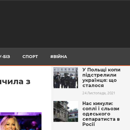
-БІЗ
СПОРТ
#ВІЙНА
У Польщі копи
підстрелили
нчилa з
українця: що
сталося
24 Листопада, 2021
Нас кинули:
соплі і сльози
одеського
сепаратиста в
Росії