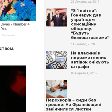
27 Листопада, 2017
“З 1 квітня”:
Гончарук дав
українцям
сенсаційну
обіцянку.
“Будуть
безкоштовними”
11 Лютого, 2020
cтвом.
На власників
нерозмитнених
автівок очікують
штрафи
08 Березня, 2018
Перехворів – сиди без
грошей: На Франківщині
закінчилися листки