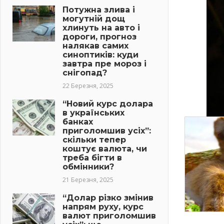
Потужна злива і
могутній дощ
хлинуть на авто і
дороги, прогноз
налякав самих
синоптиків: куди
завтра пре мороз і
снігопад?
22 Березня, 2025
“Новий курс долара
в українських
банках
приголомшив усіх”:
скільки тепер
коштує валюта, чи
треба бігти в
обмінники?
21 Березня, 2025
“Долар різко змінив
напрям руху, курс
валют приголомшив