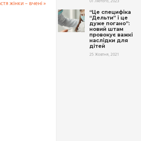
01 Лютого, 2023
стя жінки – вчені
“Це специфіка
“Дельти” і це
дуже погано”:
новий штам
провокує важкі
наслідки для
дітей
25 Жовтня, 2021