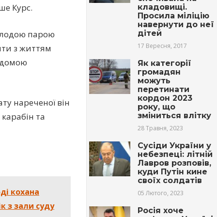
ше Курс.
клaдовищі.
Просила міліцію
навернути до неї
дітей
молодою парою
17 Вересня, 2017
ити з життям
відомою
Як категорії
громадян
можуть
перетинати
кордон 2023
ату нареченої він
року, що
зміниться влітку
 кapaбін та
28 Травня, 2023
Сусіди України у
небезпеці: літній
Лавров розповів,
куди Путін кине
своїх солдатів
оді кохана
05 Лютого, 2023
к з зали суду
Росія хоче