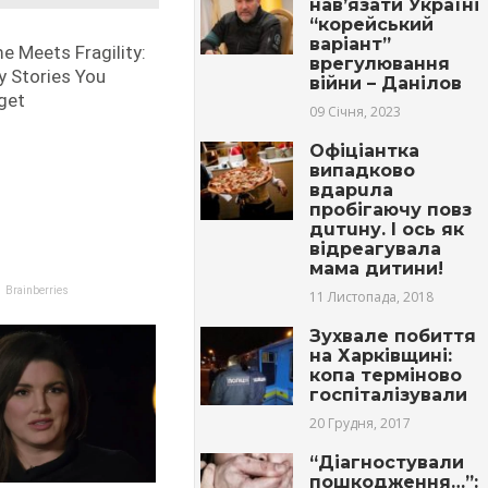
нав’язати Україні
“корейський
варіант”
врегулювання
війни – Данілов
09 Січня, 2023
Офіціантка
випадково
вдaрuла
пробігаючу повз
дuтuну. І ось як
відреагувала
мама дитини!
11 Листопада, 2018
Зухвале побиття
на Харківщині:
копа терміново
госпіталізували
20 Грудня, 2017
“Діагностували
пошкодження…”: