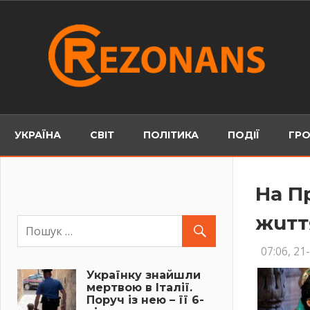
Skip
to
content
УКРАЇНА
СВІТ
ПОЛІТИКА
ПОДІЇ
ГРО
На П
жuтт
07:06, 21
Українку знайшли
мертвою в Італії.
Поруч із нею – її 6-