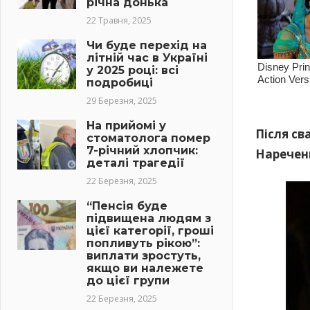
річна донька
22 Травня, 2025
Чи буде перехід на
літній час в Україні
у 2025 році: всі
подробиці
29 Березня, 2025
На прийомі у
Після св
стоматолога помер
7-річний хлопчик:
Наречени
деталі трагедії
22 Березня, 2025
“Пенсія буде
підвищена людям з
цієї категорії, гроші
попливуть рікою”:
виплати зростуть,
якщо ви належете
до цієї групи
22 Березня, 2025