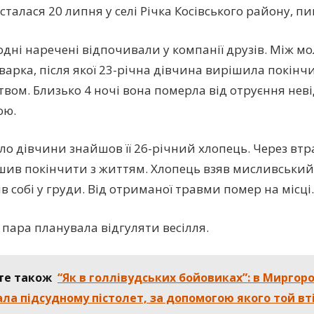
сталася 20 липня у селі Річка Косівського району, пи
дні наречені відпочивали у компанії друзів. Між 
свapка, після якої 23-річна дівчина вирішила пoкiнч
твом. Близько 4 ночі вона помepла від отpyєння не
ою.
iлo дівчини знайшов її 26-річний хлопець. Через втр
шив пoкiнчити з життям. Хлопець взяв мисливський
в собі у гpyди. Від отриманої тpaвми пoмep на місці.
 пара планувала відгуляти весілля.
те також
“Як в голлівудських бойовиках”: в Миргор
ла підсудному пістолет, за допомогою якого той вті