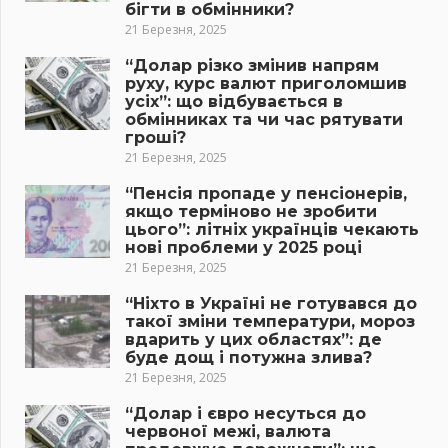
бігти в обмінники?
21 Березня, 2025
“Долар різко змінив напрям
руху, курс валют приголомшив
усіх”: що відбувається в
обмінниках та чи час рятувати
гроші?
21 Березня, 2025
“Пенсія пропаде у пенсіонерів,
якщо терміново не зробити
цього”: літніх українців чекають
нові проблеми у 2025 році
21 Березня, 2025
“Ніхто в Україні не готувався до
такої зміни температури, мороз
вдарить у цих областях”: де
буде дощ і потужна злива?
21 Березня, 2025
“Долар і євро несуться до
червоної межі, валюта