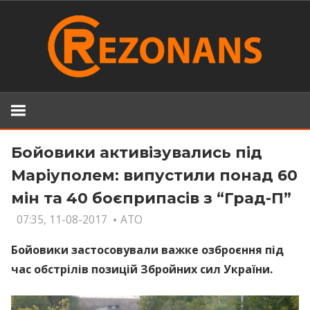
Skip
to
content
Бойовики активізувались під
Маріуполем: випустили понад 60
мін та 40 боєприпасів з “Град-П”
07:35, 11-08-2017
АТО
Бойовики застосовували важке озброєння під
час обстрілів позицій Збройних сил України.