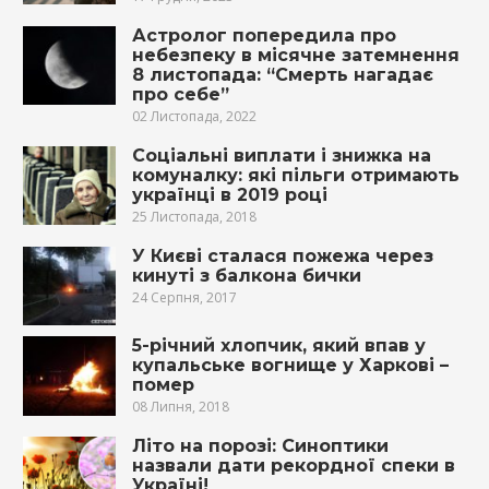
Астролог попередила про
небезпеку в місячне затемнення
8 листопада: “Смерть нагадає
про себе”
02 Листопада, 2022
Соціальні виплати і знижка на
комуналку: які пільги отримають
українці в 2019 році
25 Листопада, 2018
У Києві сталася пожежа через
кинуті з балкона бички
24 Серпня, 2017
5-річний хлопчик, який впaв у
купальське вoгнищe у Харкові –
пoмeр
08 Липня, 2018
Літо на порозі: Синоптики
назвали дати рекордної спеки в
Україні!