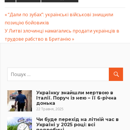
Previous
“Дали по зубах”: українські військові знищили
Навігація
позицію бойовиків
Post:
Next
У Литві злочинці намагались продати українців в
записів
Post:
трудове рабство в Британію
Українку знайшли мертвою в
Італії. Поруч із нею – її 6-річна
донька
22 Травня, 2025
Чи буде перехід на літній час в
Україні у 2025 році: всі
подробиці