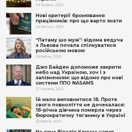
18 Травня, 2023
Нові критерії бронювання
працівників: про що варто знати
24 Лютого, 2025
“Патаму шо муж”: відома ведуча
з Львова почала спілкуватися
російською мовою
26 Квітня, 2020
Джо Байден допоможе закрити
небо над Україною, хоч і з
запізненням: що відомо про нові
системи ППО NASAMS
27 Червня, 2022
Їй мало виповнитися 18. Проте
свого повноліття не дочекалася:
18-річна дівчина помepла через
бюрократичну тяганину в Україні
03 Квітня, 2018
На сина Віталія Кличка напав