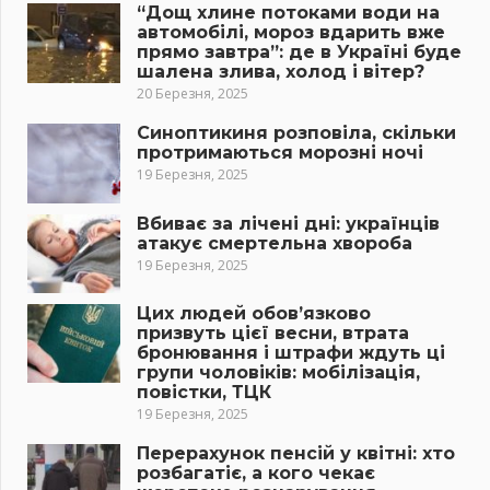
“Дощ хлине потоками води на
автомобілі, мороз вдарить вже
прямо завтра”: де в Україні буде
шалена злива, холод і вітер?
20 Березня, 2025
Синоптикиня розповіла, скільки
протримаються морозні ночі
19 Березня, 2025
Вбиває за лічені дні: українців
атакує смертельна хвороба
19 Березня, 2025
Цих людей обов’язково
призвуть цієї весни, втрата
бронювання і штрафи ждуть ці
групи чоловіків: мобілізація,
повістки, ТЦК
19 Березня, 2025
Перерахунок пенсій у квітні: хто
розбагатіє, а кого чекає