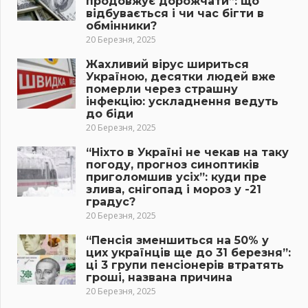
продовжує дорожчати”: що
відбувається і чи час бігти в
обмінники?
20 Березня, 2025
Жахливий вірус шириться
Україною, десятки людей вже
померли через страшну
інфекцію: ускладнення ведуть
до біди
20 Березня, 2025
“Ніхто в Україні не чекав на таку
погоду, прогноз синоптиків
приголомшив усіх”: куди пре
злива, снігопад і мороз у -21
градус?
20 Березня, 2025
“Пенсія зменшиться на 50% у
цих українців ще до 31 березня”:
ці 3 групи пенсіонерів втратять
гроші, названа причина
20 Березня, 2025