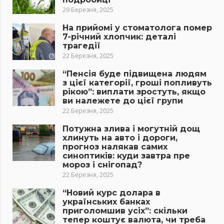
29 Березня, 2025
На прийомі у стоматолога помер
7-річний хлопчик: деталі
трагедії
22 Березня, 2025
“Пенсія буде підвищена людям
з цієї категорії, гроші попливуть
рікою”: виплати зростуть, якщо
ви належете до цієї групи
22 Березня, 2025
Потужна злива і могутній дощ
хлинуть на авто і дороги,
прогноз налякав самих
синоптиків: куди завтра пре
мороз і снігопад?
22 Березня, 2025
“Новий курс долара в
українських банках
приголомшив усіх”: скільки
тепер коштує валюта, чи треба