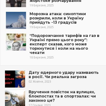
жорстоке розчарування
19 Березня, 2025
Морозна атака: синоптики
розкрили, коли в Україну
прийдуть -13 градусів
19 Березня, 2025
“Подорожчання тарифів на газ в
Україні прямо цього року”:
експерт сказав, кого може
торкнутися і коли на нього
чекати
18 Березня, 2025
Дату ядерного удару називають
в росії. Чи реальна загроза
02 Жовтня, 2023
Вручення повісток на вулицях,
блокпостах та в спортзалах: чи
законно це?
17 Грудня, 2023