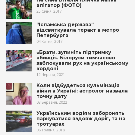
алігатор (ФОТО)
25 Січня, 2017
“Ісламська держава”
відсвяткувала теракт в метро
Петербурга
04 Квітня, 2017
«Брати, зупиніть підтримку
вбивці». Білоруси тимчасово
заблокували рух на українському
кордоні
12 Червня, 2021
Коли відбудеться кульмінація
війни в Україні: астролог назвала
точну дату
03 Березня, 2022
Українським водіям заборонять
паркуватися вздовж доріг, та на
тротуарах
08 Травня, 2018