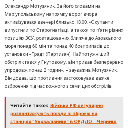
Олександр Мотузяник. За його словами на
Маріупольському напрямку ворог вчора
активізувався ввечері близько 18.00. «Окупанти
випустили по Старогнатівці, а також по п’яти різних
позиціях ЗСУ, розташованих ближче до Азовського
моря понад 60 мін та понад 40 боєприпасів до
установки «Град» (Партизан). Найпотужніший
обстріл стався у Гнутовому, він тривав безперервно
упродовж понад 2 годин», – зауважив Мотузяник.
Він додав, що противник застосовував важке
озброєння під час кожного з семи цих обстрілів
Читайте також
Війська РФ регулярно
розвантажують поїзди зі зброєю на
станціях "Укрзалізниці" в ОРДЛО – Черниш