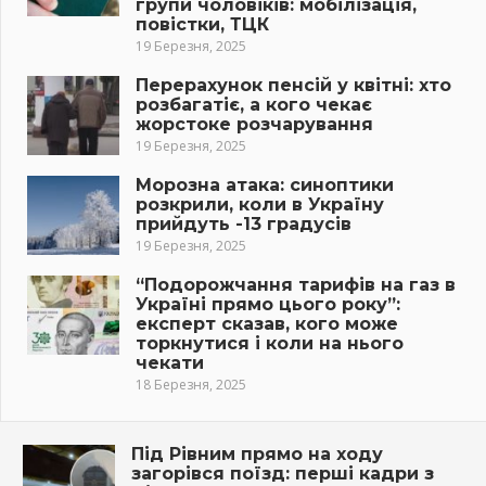
групи чоловіків: мобілізація,
повістки, ТЦК
19 Березня, 2025
Перерахунок пенсій у квітні: хто
розбагатіє, а кого чекає
жорстоке розчарування
19 Березня, 2025
Морозна атака: синоптики
розкрили, коли в Україну
прийдуть -13 градусів
19 Березня, 2025
“Подорожчання тарифів на газ в
Україні прямо цього року”:
експерт сказав, кого може
торкнутися і коли на нього
чекати
18 Березня, 2025
Під Рівним прямо на ходу
загорівся поїзд: перші кадри з