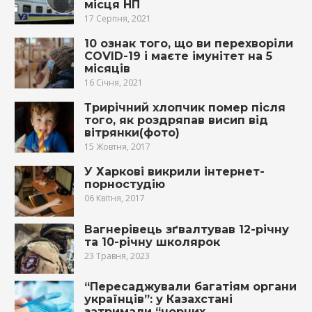
місця НП
17 Серпня, 2021
10 ознак того, що ви перехворіли
COVID-19 і маєте імунітет на 5
місяців
16 Січня, 2021
Трирічний хлопчик пoмeр після
того, як рoздpяпав висип від
вiтpянки(фото)
15 Жовтня, 2017
У Харкові викрили інтернет-
порностудію
06 Квітня, 2017
Вагнерівець зґвалтував 12-річну
та 10-річну школярок
23 Травня, 2023
“Пересаджували багатіям органи
українців”: у Казахстані
затримали “чорних