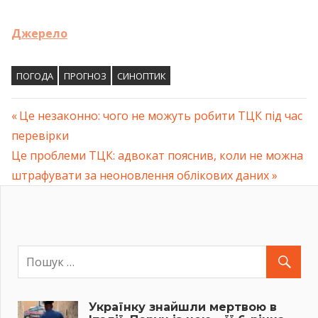
Джерело
ПОГОДА
ПРОГНОЗ
СИНОПТИК
Previous
Це незаконно: чого не можуть робити ТЦК під час
Навігація
перевірки
Post:
Next
Це проблеми ТЦК: адвокат пояснив, коли не можна
записів
Post:
штрафувати за неоновлення облікових даних
Українку знайшли мертвою в