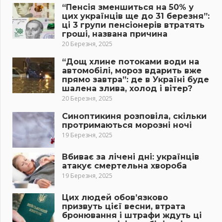
“Пенсія зменшиться на 50% у
цих українців ще до 31 березня”:
ці 3 групи пенсіонерів втратять
гроші, названа причина
20 Березня, 2025
“Дощ хлине потоками води на
автомобілі, мороз вдарить вже
прямо завтра”: де в Україні буде
шалена злива, холод і вітер?
20 Березня, 2025
Синоптикиня розповіла, скільки
протримаються морозні ночі
19 Березня, 2025
Вбиває за лічені дні: українців
атакує смертельна хвороба
19 Березня, 2025
Цих людей обов’язково
призвуть цієї весни, втрата
бронювання і штрафи ждуть ці