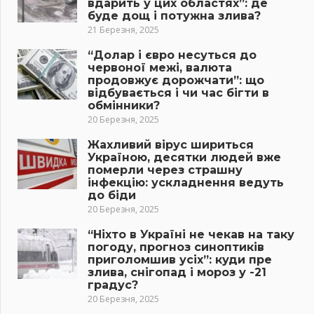
вдарить у цих областях”: де
буде дощ і потужна злива?
21 Березня, 2025
“Долар і євро несуться до
червоної межі, валюта
продовжує дорожчати”: що
відбувається і чи час бігти в
обмінники?
20 Березня, 2025
Жахливий вірус шириться
Україною, десятки людей вже
померли через страшну
інфекцію: ускладнення ведуть
до біди
20 Березня, 2025
“Ніхто в Україні не чекав на таку
погоду, прогноз синоптиків
приголомшив усіх”: куди пре
злива, снігопад і мороз у -21
градус?
20 Березня, 2025