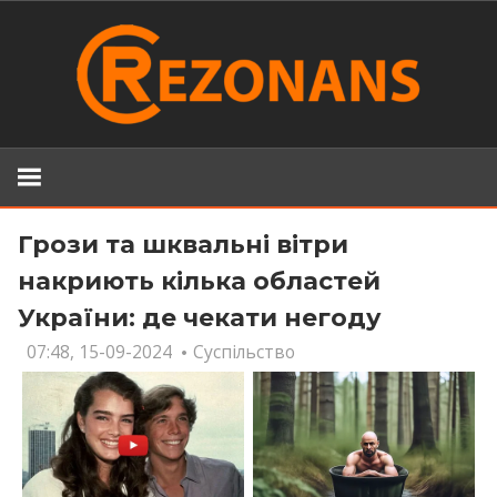
Skip
to
content
Грози та шквальні вітри
накриють кілька областей
України: де чекати негоду
07:48, 15-09-2024
Суспільство