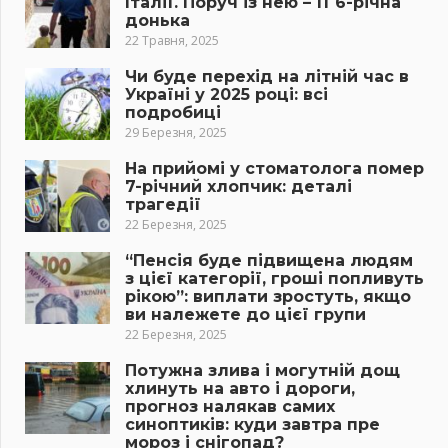
Італії. Поруч із нею – її 6-річна
донька
22 Травня, 2025
Чи буде перехід на літній час в
Україні у 2025 році: всі
подробиці
29 Березня, 2025
На прийомі у стоматолога помер
7-річний хлопчик: деталі
трагедії
22 Березня, 2025
“Пенсія буде підвищена людям
з цієї категорії, гроші попливуть
рікою”: виплати зростуть, якщо
ви належете до цієї групи
22 Березня, 2025
Потужна злива і могутній дощ
хлинуть на авто і дороги,
прогноз налякав самих
синоптиків: куди завтра пре
мороз і снігопад?