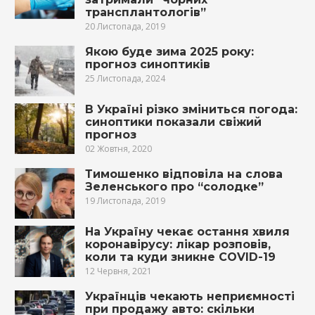
трансплантологів”
20 Листопада, 2019
Якою буде зима 2025 року:
прогноз синоптиків
25 Листопада, 2024
В Україні різко зміниться погода:
синоптики показали свіжий
прогноз
02 Жовтня, 2020
Тимошенко відповіла на слова
Зеленського про “солодке”
19 Листопада, 2019
На Україну чекає остання хвиля
коронавірусу: лікар розповів,
коли та куди зникне COVID-19
12 Червня, 2021
Українців чекають неприємності
при продажу авто: скільки