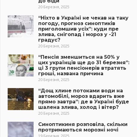
до біди
20 Березня, 2025
“Ніхто в Україні не чекав на таку
погоду, прогноз синоптиків
приголомшив усіх”: куди пре
злива, снігопад і мороз у -21
градус?
20 Березня, 2025
“Пенсія зменшиться на 50% у
цих українців ще до 31 березня”:
ці 3 групи пенсіонерів втратять
гроші, названа причина
20 Березня, 2025
“Дощ хлине потоками води на
автомобілі, мороз вдарить вже
прямо завтра”: де в Україні буде
шалена злива, холод і вітер?
20 Березня, 2025
Синоптикиня розповіла, скільки
протримаються морозні ночі
19 Березня, 2025