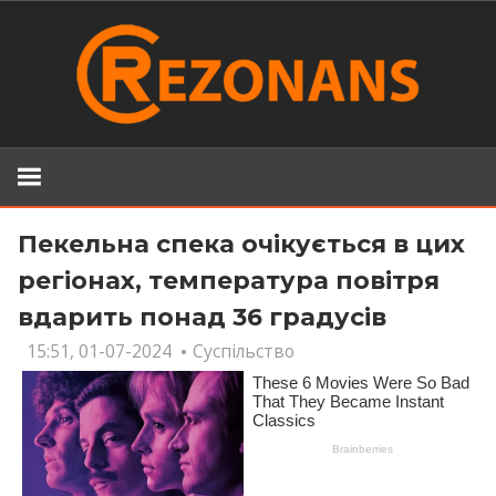
Skip
to
content
Пекельна спека очікується в цих
регіонах, температура повітря
вдарить понад 36 градусів
15:51, 01-07-2024
Суспільство