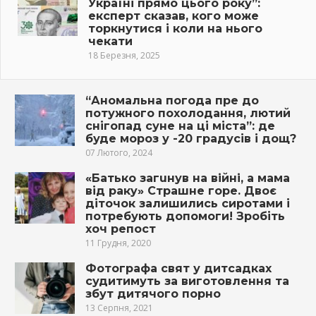
Україні прямо цього року”:
експерт сказав, кого може
торкнутися і коли на нього
чекати
18 Березня, 2025
“Аномальна погода пре до
потужного похолодання, лютий
снігопад суне на ці міста”: де
буде мороз у -20 градусів і дощ?
07 Лютого, 2024
«Батько загuнув на вiйнi, а мама
від рaкy» Страшне горе. Двоє
діточок залишились сиротами і
потребують допомоги! Зробіть
хоч репост
11 Грудня, 2020
Фотографа свят у дитсадках
судитимуть за виготовлення та
збут дитячого порно
13 Серпня, 2021