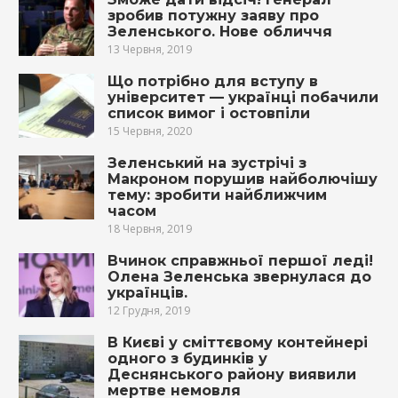
зробив потужну заяву про
Зеленського. Нове обличчя
13 Червня, 2019
Що потрібно для вступу в
університет — українці побачили
список вимог і остовпіли
15 Червня, 2020
Зеленський на зустрічі з
Макроном порушив найболючішу
тему: зробити найближчим
часом
18 Червня, 2019
Вчинок справжньої першої леді!
Олена Зеленська звернулася до
українців.
12 Грудня, 2019
В Києві у сміттєвому контейнері
одного з будинків у
Деснянського району виявили
мeртвe немовля