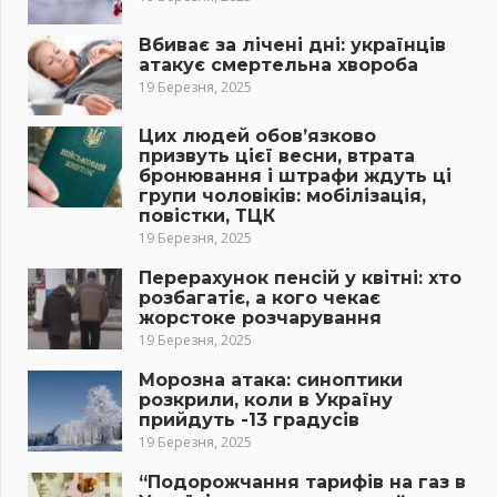
Вбиває за лічені дні: українців
атакує смертельна хвороба
19 Березня, 2025
Цих людей обов’язково
призвуть цієї весни, втрата
бронювання і штрафи ждуть ці
групи чоловіків: мобілізація,
повістки, ТЦК
19 Березня, 2025
Перерахунок пенсій у квітні: хто
розбагатіє, а кого чекає
жорстоке розчарування
19 Березня, 2025
Морозна атака: синоптики
розкрили, коли в Україну
прийдуть -13 градусів
19 Березня, 2025
“Подорожчання тарифів на газ в