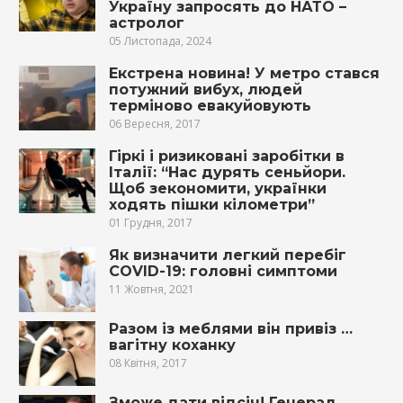
Україну запросять до НАТО –
астролог
05 Листопада, 2024
Екстрена новина! У метро стався
потужний вибух, людей
терміново евакуйовують
06 Вересня, 2017
Гіркі і ризикoвані заробітки в
Італії: “Нас дурять сеньйори.
Щоб зекономити, українки
ходять пішки кілометри”
01 Грудня, 2017
Як визначити легкий перебіг
COVID-19: головні симптоми
11 Жовтня, 2021
Разом із меблями він привіз …
вагітну коханку
08 Квітня, 2017
Зможе дати відсіч! Генерал