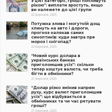
з цієї категорії, гроші попливуть
рікою”: виплати зростуть, якщо
ви належете до цієї групи
22 Березня, 2025
Потужна злива і могутній дощ
хлинуть на авто і дороги,
прогноз налякав самих
синоптиків: куди завтра пре
мороз і снігопад?
22 Березня, 2025
“Новий курс долара в
українських банках
приголомшив усіх”: скільки
тепер коштує валюта, чи треба
бігти в обмінники?
21 Березня, 2025
“Долар різко змінив напрям
руху, курс валют приголомшив
усіх”: що відбувається в
обмінниках та чи час рятувати
гроші?
21 Березня, 2025