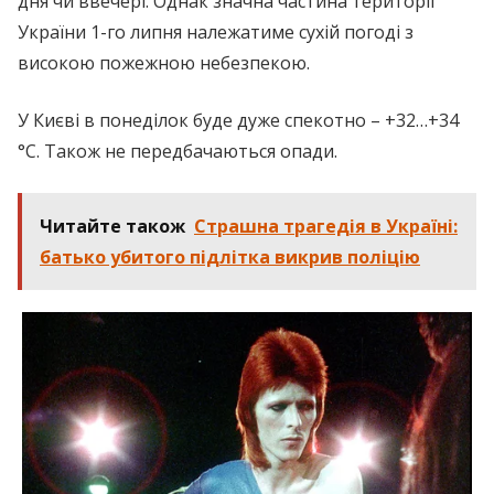
дня чи ввечері. Однак значна частина території
України 1-го липня належатиме сухій погоді з
високою пожежною небезпекою.
У Києві в понеділок буде дуже спекотно – +32…+34
°C. Також не передбачаються опади.
Читайте також
Страшна трагедія в Україні:
батько убитого підлітка викрив поліцію