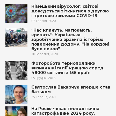
Німецький вірусолог: світові
доведеться зіткнутися з другою
і третьою хвилями COVID-19
07 Травня, 2020
“Нас клянуть, матюкають,
кричать”: Українська
заробітчанка вразила історією
повернення додому. “На кордоні
було пекло”
30 Березня, 2020
Фоторобота тернополянки
визнана в Італії кращою серед
48000 світлин з 156 країн
09 Грудня, 2018
Святослав Вакарчук вперше став
батьком
25 Серпня, 2021
На Росію чекає геополітична
катастрофа вже 2024 року,