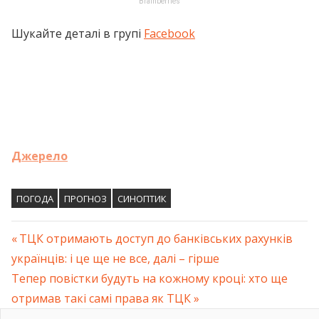
Шукайте деталі в групі
Facebook
Джерело
ПОГОДА
ПРОГНОЗ
СИНОПТИК
Previous
ТЦК отримають доступ до банківських рахунків
Навігація
українців: і це ще не все, далі – гірше
Post:
Next
Тепер повістки будуть на кожному кроці: хто ще
записів
Post:
отримав такі самі права як ТЦК