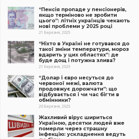
“Пенсія пропаде у пенсіонерів,
якщо терміново не зробити
цього”: літніх українців чекають
нові проблеми у 2025 році
21 Березня, 2025
“Ніхто в Україні не готувався до
такої зміни температури, мороз
вдарить у цих областях”: де
буде дощ і потужна злива?
21 Березня, 2025
“Долар і євро несуться до
червоної межі, валюта
продовжує дорожчати”: що
відбувається і чи час бігти в
обмінники?
20 Березня, 2025
Жахливий вірус шириться
Україною, десятки людей вже
померли через страшну
інфекцію: ускладнення ведуть