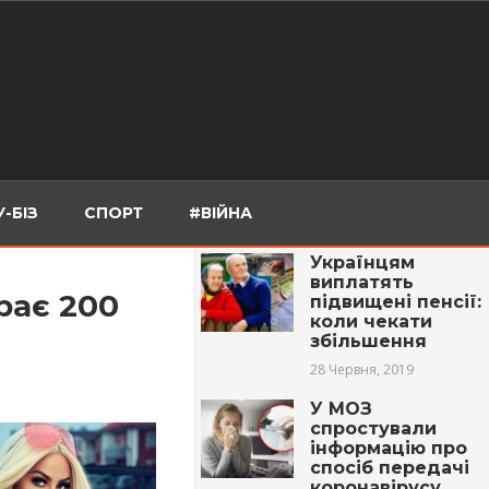
-БІЗ
СПОРТ
#ВІЙНА
Українцям
виплатять
рає 200
підвищені пенсії:
коли чекати
збільшення
28 Червня, 2019
У МОЗ
спростували
інформацію про
спосіб передачі
коронавірусу