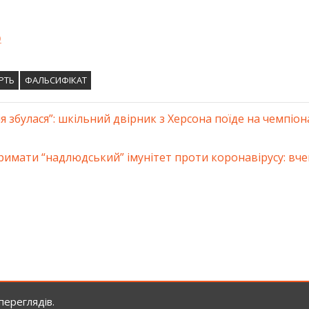
о
РТЬ
ФАЛЬСИФІКАТ
я збулася”: шкільний двірник з Херсона поїде на чемпіона
ація
римати “надлюдський” імунітет проти коронавірусу: вче
ів
переглядів.