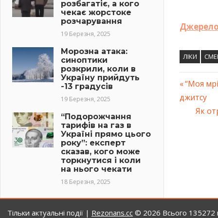
розбагатіє, а кого
чекає жорстоке
розчарування
Джерел
19 Березня, 2025
Морозна атака:
ЛІКИ
СМЕ
синоптики
розкрили, коли в
Україну прийдуть
Previous
“Моя мрі
-13 градусів
Навіг
джитсу
Post:
19 Березня, 2025
Next
Як от
запис
“Подорожчання
Post:
тарифів на газ в
Україні прямо цього
року”: експерт
сказав, кого може
торкнутися і коли
на нього чекати
18 Березня, 2025
Тільки актуальні події |
Rezonans.сс
© 2026
Всього 135272 