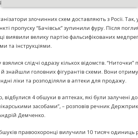
атися.
анізатори злочинних схем доставляють з Росії. Так, 
нкті пропуску “Бачівськ” зупинили фуру. Після погли
ці виявили велику партію фальсифікованих медпреп
ми та інструкціями.
 взялися слідчі одразу кількох відомств. “Ниточки” 
е й знайшли головних фігурантів схеми. Вони отрим
ндні ліки та розподіляли в аптеки для продажу.
о, відбулися 4 обшуки в аптеках, які були залучені д
 лікарськими засобами”, – розповів речник Держпр
Андрій Демченко.
обшуків правоохоронці вилучили 10 тисяч одиниць 