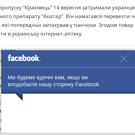
 пропуску “Краківець” 14 вересня затримали українця
ного препарату “Акатар”. Він намагався перевезти ч
в, які попередньо запакував у панчохи. Згодом товар
ти в українську інтернет-аптеку.
слідники цієї сфери переконують, що ринок “чорної
Ми будемо вдячні вам, якщо ви
вподобаєте нашу сторінку Facebook
табельний. Інколи вона може сягати 2 000%.
тачання ліків з Росії
орону, купити сумнівні ліки в Україні дуже просто. 
ндних ліків – незареєстрованих та навіть підроблен
є в аптеки. Про точні обсяги медичного фальсифік