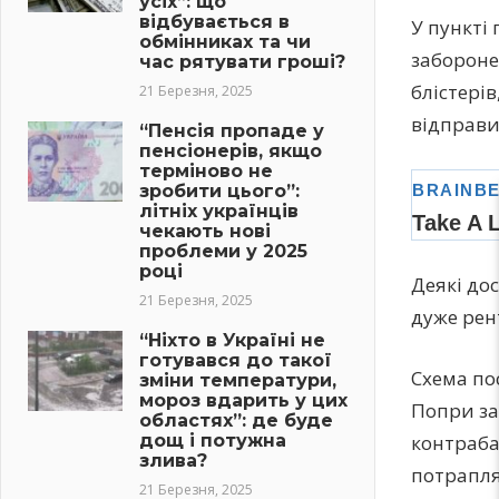
усіх”: що
відбувається в
У пункті
обмінниках та чи
забороне
час рятувати гроші?
блістері
21 Березня, 2025
відправи
“Пенсія пропаде у
пенсіонерів, якщо
терміново не
зробити цього”:
літніх українців
чекають нові
проблеми у 2025
році
Деякі до
21 Березня, 2025
дуже рен
“Ніхто в Україні не
готувався до такої
Схема пос
зміни температури,
мороз вдарить у цих
Попри заб
областях”: де буде
контраба
дощ і потужна
злива?
потрапля
21 Березня, 2025