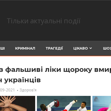
Тільки актуальні події
ШІ
КРИМІНАЛ
ТРАГЕДІЇ
ЦІКАВО
ШОУ
з фальшиві ліки щороку вми
ч українців
-09-2021
Здоров’я