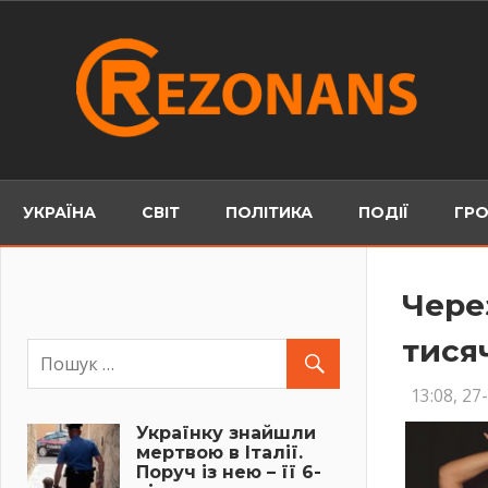
Skip
to
content
УКРАЇНА
СВІТ
ПОЛІТИКА
ПОДІЇ
ГРО
Чере
тися
13:08, 27
Українку знайшли
мертвою в Італії.
Поруч із нею – її 6-