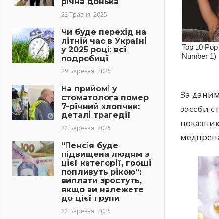
річна донька
22 Травня, 2025
Чи буде перехід на
літній час в Україні
у 2025 році: всі
подробиці
29 Березня, 2025
На прийомі у
За даними
стоматолога помер
7-річний хлопчик:
засоби с
деталі трагедії
показник
22 Березня, 2025
медпрепа
“Пенсія буде
підвищена людям з
цієї категорії, гроші
попливуть рікою”:
виплати зростуть,
якщо ви належете
до цієї групи
22 Березня, 2025