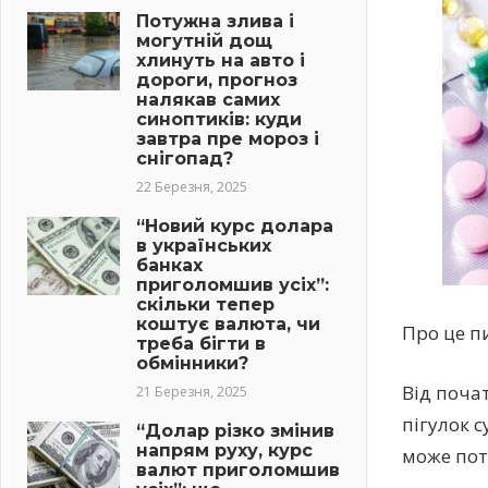
Потужна злива і
могутній дощ
хлинуть на авто і
дороги, прогноз
налякав самих
синоптиків: куди
завтра пре мороз і
снігопад?
22 Березня, 2025
“Новий курс долара
в українських
банках
приголомшив усіх”:
скільки тепер
коштує валюта, чи
Про це п
треба бігти в
обмінники?
Від поча
21 Березня, 2025
пігулок 
“Долар різко змінив
напрям руху, курс
може пот
валют приголомшив