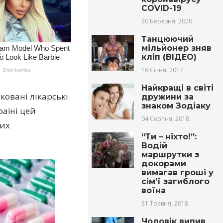
COVID-19
30 Березня, 2020
Танцюючий
мільйонер зняв
кліп (ВІДЕО)
16 Січня, 2017
Найкращі в світі
ковані лікарські
дружини за
знаком Зодіаку
раїні цей
04 Серпня, 2018
ких
“Ти – ніхто!”:
Водій
маршрутки з
докорами
вимагав гроші у
сім’ї загиблого
воїна
31 Травня, 2018
Чоловік випив