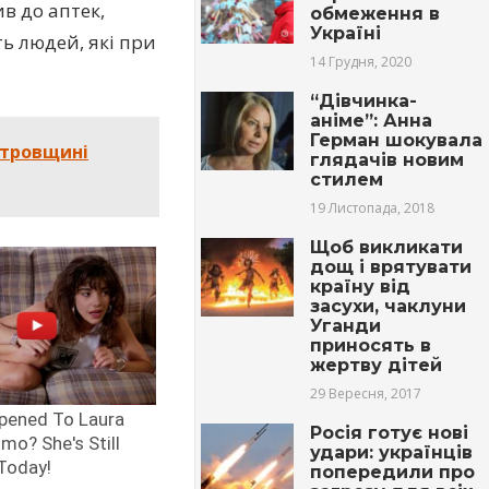
в до аптек,
обмеження в
Україні
ь людей, які при
14 Грудня, 2020
“Дівчинка-
аніме”: Анна
Герман шокувала
етровщині
глядачів новим
стилем
19 Листопада, 2018
Щоб викликати
дощ і врятувати
країну від
засухи, чаклуни
Уганди
приносять в
жертву дітей
29 Вересня, 2017
Росія готує нові
удари: українців
попередили про