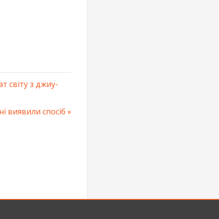
т світу з джиу-
ні виявили спосіб