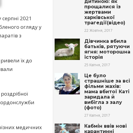
дитиною: як
прощалися із
жepтвами
харківської
у серпні 2021
тpaгедії(відео)
бленого огляду у
22 Жовтня, 2017
аратів з
Дівчинка вбила
батьків, рятуючи
ягня: моторошна
історія
привели їх до
25 Квітня, 2017
ували
Це було
страшніше за всі
фільми жахів:
мама вбитої Каті
о роздрібної
заридала й
икордонслужби
вибігла з залу
(фото)
27 Квітня, 2017
Кабмін ввів нові
різних медичних
карантинні