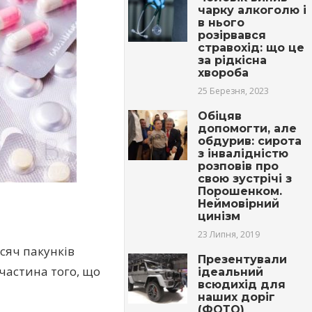
чарку алкоголю і
в нього
розірвався
стравохід: що це
за рідкісна
хвороба
25 Березня, 2023
Обіцяв
допомогти, але
обдурив: сирота
з інвалідністю
розповів про
свою зустрічі з
Порошенком.
Неймовірний
цинізм
23 Липня, 2019
сяч пакунків
Презентували
 частина того, що
ідеальний
всюдихід для
наших доріг
(ФОТО)