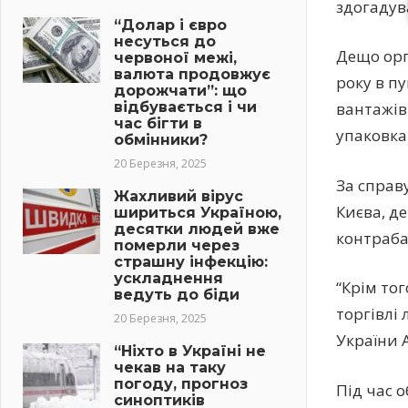
здогадув
“Долар і євро
несуться до
Дещо орг
червоної межі,
валюта продовжує
року в пу
дорожчати”: що
відбувається і чи
вантажів
час бігти в
упаковка
обмінники?
20 Березня, 2025
За справу
Жахливий вірус
Києва, д
шириться Україною,
десятки людей вже
контраба
померли через
страшну інфекцію:
ускладнення
“Крім тог
ведуть до біди
торгівлі
20 Березня, 2025
України 
“Ніхто в Україні не
чекав на таку
погоду, прогноз
Під час 
синоптиків