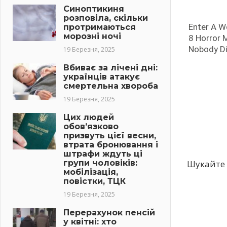
Синоптикиня
розповіла, скільки
протримаються
морозні ночі
19 Березня, 2025
Вбиває за лічені дні:
українців атакує
смертельна хвороба
19 Березня, 2025
Цих людей
обов’язково
призвуть цієї весни,
втрата бронювання і
штрафи ждуть ці
групи чоловіків:
Шукайте 
мобілізація,
повістки, ТЦК
19 Березня, 2025
Перерахунок пенсій
у квітні: хто