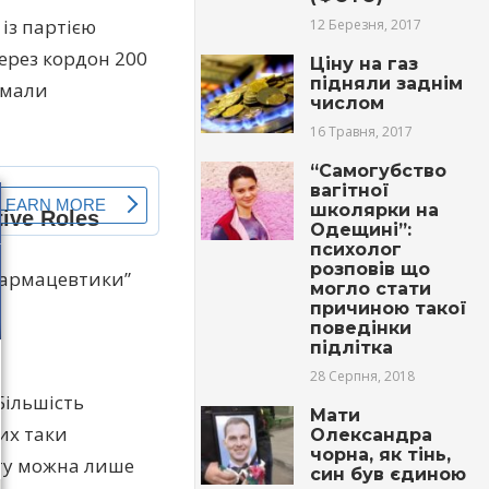
 із партією
12 Березня, 2017
ерез кордон 200
Ціну на газ
підняли заднім
 мали
числом
16 Травня, 2017
“Сaмогубcтво
вагiтної
школярки на
Одещині”:
психoлoг
розповів що
 фармацевтики”
могло стати
причиною такої
поведінки
підлітка
28 Серпня, 2018
Більшість
Мати
их таки
Олександра
чорна, як тінь,
ату можна лише
син був єдиною