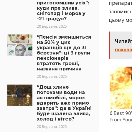
препарат
приголомшив усіх”:
куди пре злива,
зловмисн
снігопад і мороз у
-21 градус?
цьому мо
20 Березня, 2025
“Пенсія зменшиться
Читай
на 50% у цих
українців ще до 31
похова
березня”: ці 3 групи
пенсіонерів
втратять гроші,
названа причина
20 Березня, 2025
“Дощ хлине
потоками води на
автомобілі, мороз
вдарить вже прямо
завтра”: де в Україні
буде шалена злива,
холод і вітер?
20 Березня, 2025