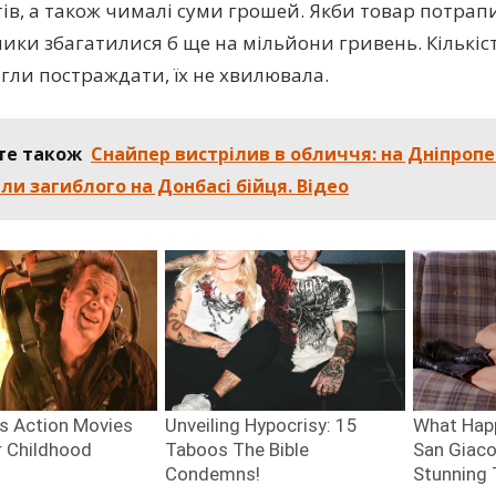
ів, а також чималі суми грошей. Якби товар потрапи
ики збагатилися б ще на мільйони гривень. Кількіст
гли постраждати, їх не хвилювала.
те також
Снайпер вистрілив в обличчя: на Дніпроп
ли загиблого на Донбасі бійця. Відео