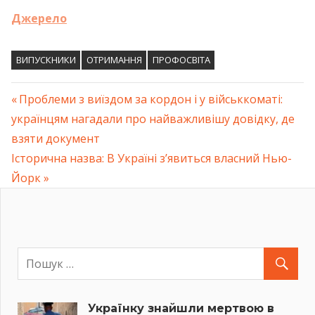
Джерело
ВИПУСКНИКИ
ОТРИМАННЯ
ПРОФОСВІТА
Previous
Проблеми з виїздом за кордон і у військкоматі:
Навігація
українцям нагадали про найважливішу довідку, де
Post:
взяти документ
записів
Next
Історична назва: В Україні з’явиться власний Нью-
Post:
Йорк
Українку знайшли мертвою в