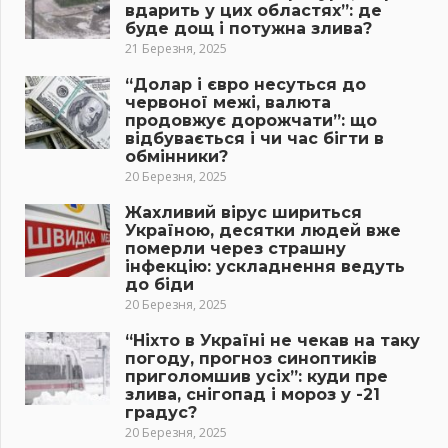
вдарить у цих областях”: де
буде дощ і потужна злива?
21 Березня, 2025
“Долар і євро несуться до
червоної межі, валюта
продовжує дорожчати”: що
відбувається і чи час бігти в
обмінники?
20 Березня, 2025
Жахливий вірус шириться
Україною, десятки людей вже
померли через страшну
інфекцію: ускладнення ведуть
до біди
20 Березня, 2025
“Ніхто в Україні не чекав на таку
погоду, прогноз синоптиків
приголомшив усіх”: куди пре
злива, снігопад і мороз у -21
градус?
20 Березня, 2025