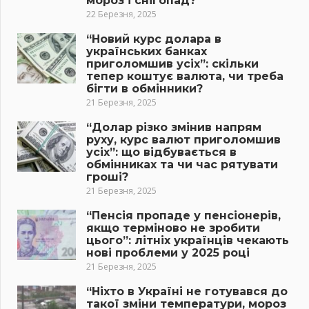
мороз і снігопад?
22 Березня, 2025
“Новий курс долара в
українських банках
приголомшив усіх”: скільки
тепер коштує валюта, чи треба
бігти в обмінники?
21 Березня, 2025
“Долар різко змінив напрям
руху, курс валют приголомшив
усіх”: що відбувається в
обмінниках та чи час рятувати
гроші?
21 Березня, 2025
“Пенсія пропаде у пенсіонерів,
якщо терміново не зробити
цього”: літніх українців чекають
нові проблеми у 2025 році
21 Березня, 2025
“Ніхто в Україні не готувався до
такої зміни температури, мороз