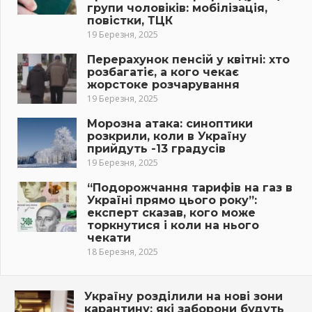
групи чоловіків: мобілізація,
повістки, ТЦК
19 Березня, 2025
Перерахунок пенсій у квітні: хто
розбагатіє, а кого чекає
жорстоке розчарування
19 Березня, 2025
Морозна атака: синоптики
розкрили, коли в Україну
прийдуть -13 градусів
19 Березня, 2025
“Подорожчання тарифів на газ в
Україні прямо цього року”:
експерт сказав, кого може
торкнутися і коли на нього
чекати
18 Березня, 2025
Україну розділили на нові зони
карантину: які заборони будуть