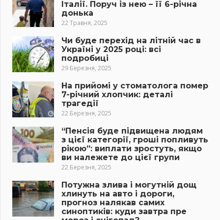
Італії. Поруч із нею – її 6-річна
донька
22 Травня, 2025
Чи буде перехід на літній час в
Україні у 2025 році: всі
подробиці
29 Березня, 2025
На прийомі у стоматолога помер
7-річний хлопчик: деталі
трагедії
22 Березня, 2025
“Пенсія буде підвищена людям
з цієї категорії, гроші попливуть
рікою”: виплати зростуть, якщо
ви належете до цієї групи
22 Березня, 2025
Потужна злива і могутній дощ
хлинуть на авто і дороги,
прогноз налякав самих
синоптиків: куди завтра пре