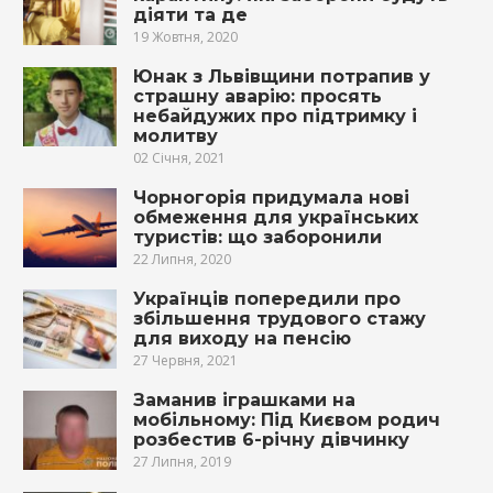
діяти та де
19 Жовтня, 2020
Юнак з Львівщини потрапив у
страшну аварію: просять
небайдужих про підтримку і
молитву
02 Січня, 2021
Чорногорія придумала нові
обмеження для українських
туристів: що заборонили
22 Липня, 2020
Українців попередили про
збільшення трудового стажу
для виходу на пенсію
27 Червня, 2021
Заманив іграшками на
мобільному: Під Києвом родич
розбестив 6-річну дівчинку
27 Липня, 2019