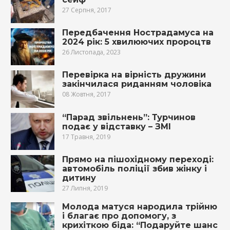
27 Серпня, 2017
Передбачення Нострадамуса на
2024 рік: 5 хвилюючих пророцтв
26 Листопада, 2023
Перевірка на вірність дружини
закінчилася риданням чоловіка
08 Жовтня, 2017
“Парад звільнень”: Турчинов
подає у відставку – ЗМІ
17 Травня, 2019
Прямо на пішохідному переході:
автомобіль поліції збив жінку і
дитину
27 Липня, 2019
Молода матуся народила трійню
і благає про допомогу, з
крихіткою біда: “Подаруйте шанс