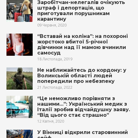
Заробітчан-нелегалів очікують
штраф і депортація, що
приготували порушникам
карантину
09 Червня, 2020
“Вставай на коліна”: на похороні
жорстоко вбитої 5-річної
дівчинки над її мамою вчинили
самосуд
18 Листопада, 2019
Не наближайтесь до кордону: у
Волинській області людей
попередили про небезпеку
21 Листопада, 2022
“Це неможливо порівняти з
нашими…”: Український медик з
Італії зробив відчайдушну заяву.
“Від цього стає страшно”
12 Квітня, 2020
У Вінниці відкрили старовинний
сейф