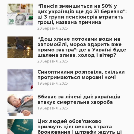
“Пенсія зменшиться на 50% у
цих українців ще до 31 березня”:
ці 3 групи пенсіонерів втратять
гроші, названа причина
20 Березня, 2025
“Дощ хлине потоками води на
автомобілі, мороз вдарить вже
прямо завтра”: де в Україні буде
шалена злива, холод і вітер?
20 Березня, 2025
Синоптикиня розповіла, скільки
протримаються морозні ночі
19 Березня, 2025
Вбиває за лічені дні: українців
атакує смертельна хвороба
19 Березня, 2025
Цих людей обов’язково
призвуть цієї весни, втрата
бронювання і штрафи ждуть ці