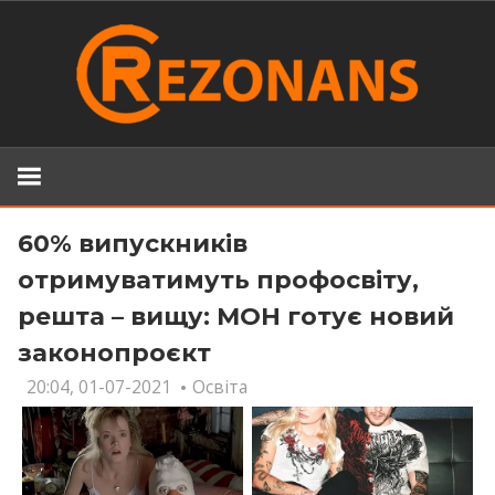
Skip
to
content
60% випускників
отримуватимуть профосвіту,
решта – вищу: МОН готує новий
законопроєкт
20:04, 01-07-2021
Освіта