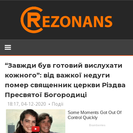
Skip
to
content
“Завжди був готовий вислухати
кожного”: від важкої недуги
помер священник церкви Різдва
Пресвятої Богородиці
18:17, 04-12-2020
Події