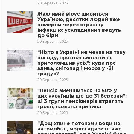
20 Березня, 2025
Жахливий вірус шириться
Україною, десятки людей вже
померли через страшну
інфекцію: ускладнення ведуть
до біди
20 Березня, 2025
“Ніхто в Україні не чекав на таку
погоду, прогноз синоптиків
приголомшив усіх”: куди пре
злива, снігопад і мороз у -21
градус?
20 Березня, 2025
“Пенсія зменшиться на 50% у
цих українців ще до 31 березня”:
ці 3 групи пенсіонерів втратять
гроші, названа причина
20 Березня, 2025
“Дощ хлине потоками води на
автомобілі, мороз вдарить вже