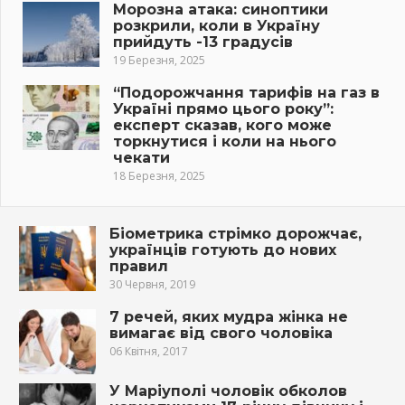
Морозна атака: синоптики
розкрили, коли в Україну
прийдуть -13 градусів
19 Березня, 2025
“Подорожчання тарифів на газ в
Україні прямо цього року”:
експерт сказав, кого може
торкнутися і коли на нього
чекати
18 Березня, 2025
Біометрика стрімко дорожчає,
українців готують до нових
правил
30 Червня, 2019
7 речей, яких мудра жінка не
вимагає від свого чоловіка
06 Квітня, 2017
У Маріуполі чоловік обколов