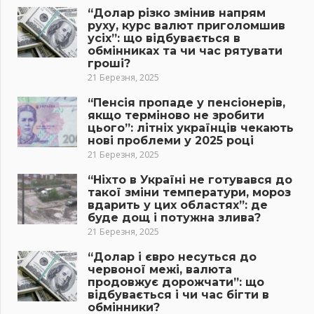
“Долар різко змінив напрям
руху, курс валют приголомшив
усіх”: що відбувається в
обмінниках та чи час рятувати
гроші?
21 Березня, 2025
“Пенсія пропаде у пенсіонерів,
якщо терміново не зробити
цього”: літніх українців чекають
нові проблеми у 2025 році
21 Березня, 2025
“Ніхто в Україні не готувався до
такої зміни температури, мороз
вдарить у цих областях”: де
буде дощ і потужна злива?
21 Березня, 2025
“Долар і євро несуться до
червоної межі, валюта
продовжує дорожчати”: що
відбувається і чи час бігти в
обмінники?