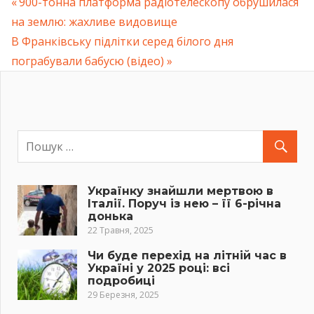
Previous
900-тонна платформа радіотелескопу обрушилася
Навігація
на землю: жахливе видовище
Post:
Next
В Франківську підлітки серед білого дня
записів
Post:
пограбували бабусю (відео)
Українку знайшли мертвою в
Італії. Поруч із нею – її 6-річна
донька
22 Травня, 2025
Чи буде перехід на літній час в
Україні у 2025 році: всі
подробиці
29 Березня, 2025