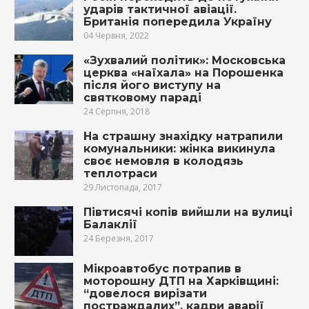
ударів тактичної авіації.
Британія попередила Україну
04 Червня, 2022
«Зухвалий політик»: Московська
церква «наїхала» на Порошенка
після його виступу на
святковому параді
24 Серпня, 2018
На стрaшнy знахідку натрапили
комунальники: жінка викинула
своє немовля в колодязь
теплотраси
29 Листопада, 2017
Півтисячі копів вийшли на вулиці
Балаклії
24 Березня, 2017
Мікроавтобус потрапив в
моторошну ДТП на Харківщині:
“довелося вирізати
постраждалих”, кадри аварії