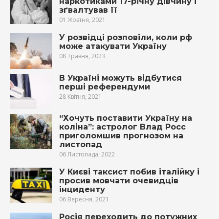
наркотиками 17-річну дівчину і
зґвалтував її
01 Жовтня, 2021
У розвідці розповіли, коли рф
може атакувати Україну
08 Травня, 2023
В Україні можуть відбутися
перші референдуми
28 Квітня, 2021
“Хочуть поставити Україну на
коліна”: астролог Влад Росс
приголомшив прогнозом на
листопад
06 Листопада, 2022
У Києві таксист побив італійку і
просив мовчати очевидців
інциденту
06 Вересня, 2021
Росія переходить до потужних