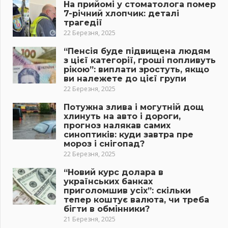
На прийомі у стоматолога помер
7-річний хлопчик: деталі
трагедії
22 Березня, 2025
“Пенсія буде підвищена людям
з цієї категорії, гроші попливуть
рікою”: виплати зростуть, якщо
ви належете до цієї групи
22 Березня, 2025
Потужна злива і могутній дощ
хлинуть на авто і дороги,
прогноз налякав самих
синоптиків: куди завтра пре
мороз і снігопад?
22 Березня, 2025
“Новий курс долара в
українських банках
приголомшив усіх”: скільки
тепер коштує валюта, чи треба
бігти в обмінники?
21 Березня, 2025