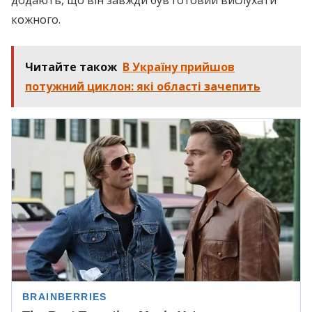
додають, що він завжди був готовий вислухати
кожного.
Читайте також
В Україну прийшов
потужний циклон: які області зачепить