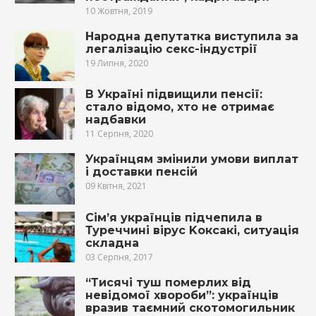
10 Жовтня, 2019
Народна депутатка виступила за
легалізацію секс-індустрії
19 Липня, 2020
В Україні підвищили пенсії:
стало відомо, хто не отримає
надбавки
11 Серпня, 2020
Українцям змінили умови виплат
і доставки пенсій
09 Квітня, 2021
Сім’я українців підчепила в
Туреччині вірус Koксакі, ситуація
складна
03 Серпня, 2017
“Тисячі туш померлих від
невідомої хвороби”: українців
вразив таємний скотомогильник