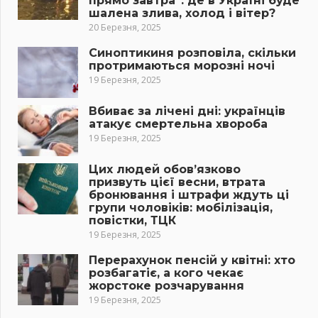
прямо завтра”: де в Україні буде
шалена злива, холод і вітер?
20 Березня, 2025
Синоптикиня розповіла, скільки
протримаються морозні ночі
19 Березня, 2025
Вбиває за лічені дні: українців
атакує смертельна хвороба
19 Березня, 2025
Цих людей обов’язково
призвуть цієї весни, втрата
бронювання і штрафи ждуть ці
групи чоловіків: мобілізація,
повістки, ТЦК
19 Березня, 2025
Перерахунок пенсій у квітні: хто
розбагатіє, а кого чекає
жорстоке розчарування
19 Березня, 2025