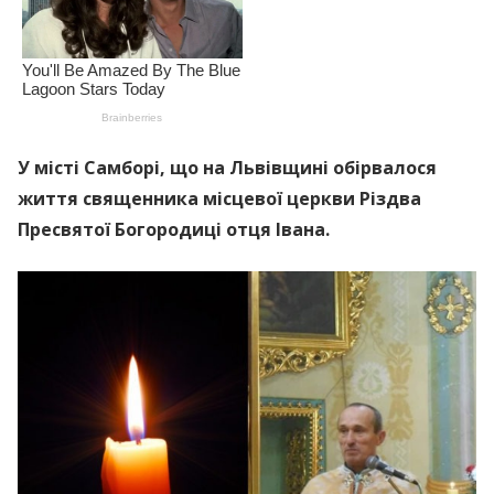
У місті Самборі, що на Львівщині обірвалося
життя священника місцевої церкви Різдва
Пресвятої Богородиці отця Івана.