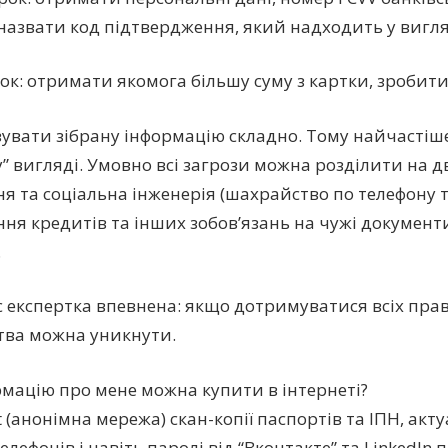
назвати код підтвердження, який надходить у вигля
рок: отримати якомога більшу суму з картки, зробити
увати зібрану інформацію складно. Тому найчастіше
у” вигляді. Умовно всі загрози можна розділити на д
я та соціальна інженерія (шахрайство по телефону 
ня кредитів та інших зобов’язань на чужі документи
.
 експертка впевнена: якщо дотримуватися всіх прав
ва можна уникнути.
рмацію про мене можна купити в інтернеті?
 (анонімна мережа) скан-копії паспортів та ІПН, акту
лефонів і навіть паролі від “Вконтакте” та LinkedIn