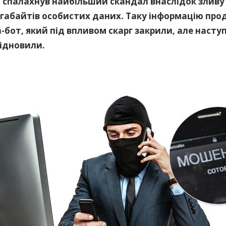
і спалахнув найбільший скандал внаслідок зливу
ігабайтів особистих даних. Таку інформацію про
-бот, який під впливом скарг закрили, але насту
відновили.