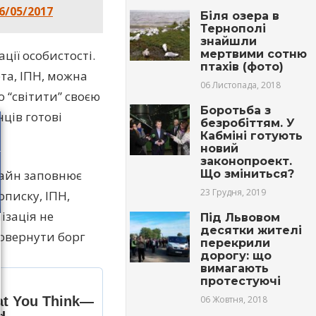
6/05/2017
Біля озера в
Тернополі
знайшли
мертвими сотню
ії особистості.
птахів (фото)
та, ІПН, можна
06 Листопада, 2018
о “світити” своєю
Боротьба з
нців готові
безробіттям. У
Кабміні готують
новий
законопроект.
Що зміниться?
лайн заповнює
23 Грудня, 2019
описку, ІПН,
ізація не
Під Львовом
десятки жителі
повернути борг
перекрили
дорогу: що
вимагають
протестуючі
06 Жовтня, 2018