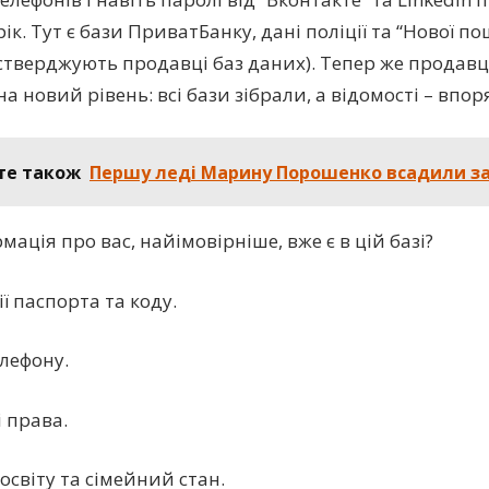
к. Тут є бази ПриватБанку, дані поліції та “Нової по
к стверджують продавці баз даних). Тепер же продавц
а новий рівень: всі бази зібрали, а відомості – впо
те також
Першу леді Марину Порошенко всадили за
мація про вас, найімовірніше, вже є в цій базі?
ї паспорта та коду.
лефону.
і права.
освіту та сімейний стан.