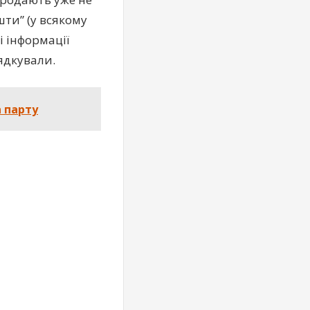
шти” (у всякому
і інформації
рядкували.
 парту