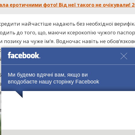
ла еротичними фото! Від неї такого не очікували! 2
редити найчастіше надають без необхідної верифікац
одить до того, що, маючи ксерокопію чужого паспор
 позику на чуже ім’я. Водночас навіть не обов’язков
ою карткою (в тому ж DarkNet за комісію в 30% украї
ані своєї картки або продати чужу).
дбувається? Шахрай заходить на сайт кредитора, он
Ми будемо вдячні вам, якщо ви
вподобаєте нашу сторінку Facebook
вводить серію та номер паспорта, інформацію про пр
мер банківської картки. І якщо мікрофінансова орган
належної верифікації – отримує свої гроші. А потім 
ь у жертви злочинної схеми.