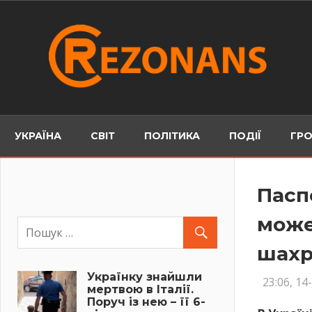
Skip
to
content
УКРАЇНА
СВІТ
ПОЛІТИКА
ПОДІЇ
ГРО
Пасп
може
шахр
Українку знайшли
23:06, 14
мертвою в Італії.
Поруч із нею – її 6-