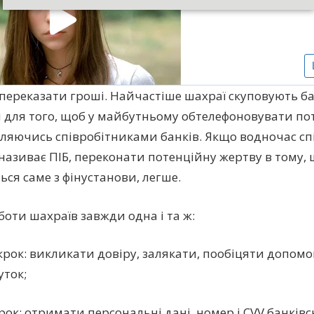
переказати гроші. Найчастіше шахраї скуповують б
 для того, щоб у майбутньому обтелефоновувати по
ляючись співробітниками банків. Якщо водночас сп
 називає ПІБ, переконати потенційну жертву в тому, 
ься саме з фінустанови, легше.
боти шахраїв завжди одна і та ж:
рок: викликати довіру, залякати, пообіцяти допомо
ток;
рок: отримати персональні дані, номер і CVV банківс