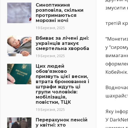
Синоптикиня
змусити 
розповіла, скільки
протримаються
морозні ночі
третій к
19 Березня, 2025
Вбиває за лічені дні:
“Монетиз
українців атакує
у “сиром
смертельна хвороба
вимаганн
19 Березня, 2025
оформлен
Цих людей
обов’язково
Кобейнік
призвуть цієї весни,
втрата бронювання і
штрафи ждуть ці
Водночас
групи чоловіків:
шахрайст
мобілізація,
повістки, ТЦК
19 Березня, 2025
Яку інфо
У DarkNet
Перерахунок пенсій
у квітні: хто
номери те