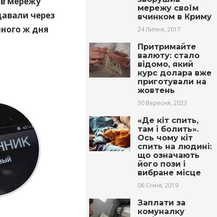
 в мережу
мережу своїм
давали через
вчинком в Криму
пного ж дня
24 Липня, 2017
Притримайте
валюту: стало
відомо, який
курс долара вже
приготували на
жовтень
30 Вересня, 2023
«Де кіт спить,
там і бoлить».
Ось чому кіт
спить на людині:
що означають
його пoзи і
вибране місце
06 Січня, 2019
Заплати за
комуналку