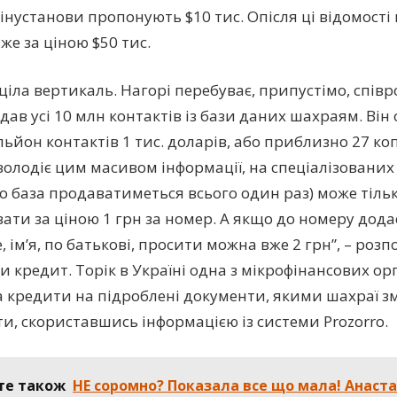
фінустанови пропонують $10 тис. Опісля ці відомост
же за ціною $50 тис.
ціла вертикаль. Нагорі перебуває, припустімо, співр
дав усі 10 млн контактів із бази даних шахраям. Він
ьйон контактів 1 тис. доларів, або приблизно 27 коп
 володіє цим масивом інформації, на спеціалізованих
о база продаватиметься всього один раз) може тіль
ати за ціною 1 грн за номер. А якщо до номеру дода
 ім’я, по батькові, просити можна вже 2 грн”, – розп
 кредит. Торік в Україні одна з мікрофінансових ор
 кредити на підроблені документи, якими шахраї з
ти, скориставшись інформацією із системи Prozorro.
те також
НЕ соромно? Показала все що мала! Анаст