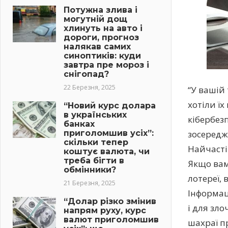
Потужна злива і
могутній дощ
хлинуть на авто і
дороги, прогноз
налякав самих
синоптиків: куди
завтра пре мороз і
снігопад?
22 Березня, 2025
“У вашій 
хотіли їх
“Новий курс долара
в українських
кібербез
банках
приголомшив усіх”:
зосередже
скільки тепер
Найчасті
коштує валюта, чи
треба бігти в
Якщо вам
обмінники?
лотереї, 
21 Березня, 2025
Інформац
“Долар різко змінив
і для зл
напрям руху, курс
валют приголомшив
шахраї п