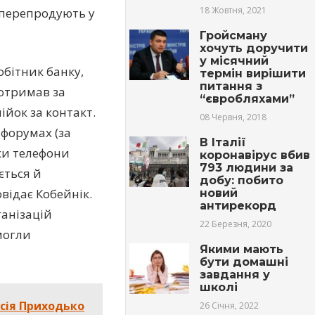
18 Жовтня, 2021
і перепродують у
Гройсману
хочуть доручити
у місячний
обітник банку,
термін вирішити
питання з
 отримав за
“євробляхами”
ійок за контакт.
08 Червня, 2018
 форумах (за
В Італії
ки телефони
коронавірус вбив
793 людини за
ється й
добу: побито
овідає Кобейнік.
новий
антирекорд
ганізацій
22 Березня, 2020
могли
Якими мають
бути домашні
завдання у
школі
асія Приходько
26 Січня, 2022