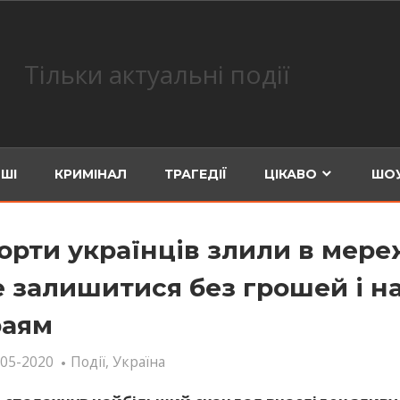
Тільки актуальні події
ШІ
КРИМІНАЛ
ТРАГЕДІЇ
ЦІКАВО
ШОУ
орти українців злили в мереж
 залишитися без грошей і н
аям
-05-2020
Події
,
Україна