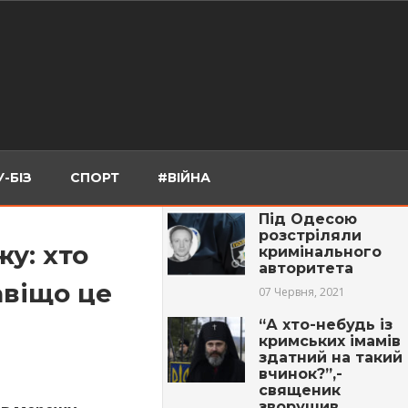
-БІЗ
СПОРТ
#ВІЙНА
Під Одесою
розстріляли
у: хто
кримінального
авторитета
авіщо це
07 Червня, 2021
“А хто-небудь із
кримських імамів
здатний на такий
вчинок?”,-
священик
зворушив