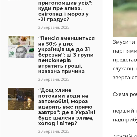
приголомшив усіх”:
куди пре злива,
снігопад і мороз у
-21 градус?
20 Березня, 2025
“Пенсія зменшиться
Змусити 
на 50% у цих
українців ще до 31
партіями
березня”: ці 3 групи
представ
пенсіонерів
втратять гроші,
слухавці
названа причина
звертают
20 Березня, 2025
“Дощ хлине
Схема ро
потоками води на
автомобілі, мороз
вдарить вже прямо
перший к
завтра”: де в Україні
буде шалена злива,
надприбу
холод і вітер?
20 Березня, 2025
другий к