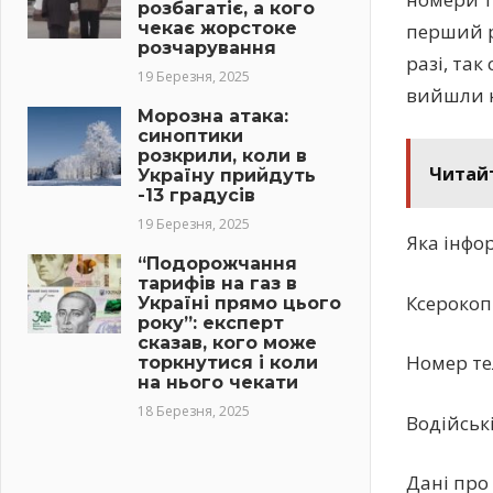
розбагатіє, а кого
чекає жорстоке
перший рі
розчарування
разі, та
19 Березня, 2025
вийшли н
Морозна атака:
синоптики
розкрили, коли в
Читай
Україну прийдуть
-13 градусів
19 Березня, 2025
Яка інфор
“Подорожчання
тарифів на газ в
Ксерокопі
Україні прямо цього
року”: експерт
сказав, кого може
Номер те
торкнутися і коли
на нього чекати
18 Березня, 2025
Водійськ
Дані про 