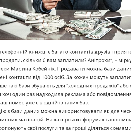
телефонній книжці є багато контактів друзів і прият
 продати, скільки б вам заплатили? Анітрохи”, – мірк
пеки Марина Кобейнік. Продавати можна бази даних
ні контакти від 1000 осіб. За кожен можуть заплатит
ше такі бази збувають для “холодних продажів” або 
 хоч один раз надходила реклама або повідомленн
ваш номер уже є в одній із таких баз.
ію з бази даних можна використовувати як для чесн
очинних махінацій. На хакерських форумах і анонімни
ропонують свої послуги та за гроші діляться схемами