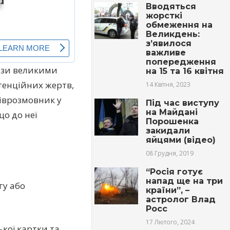
Вводяться
жорсткі
обмеження на
Великдень:
з’явилося
важливе
попередження
ази великими
на 15 та 16 квітня
тенційних жертв,
14 Квітня, 2023
іврозмовник у
Під час виступу
на Майдані
що до неї
Порошенка
закидали
яйцями (відео)
08 Грудня, 2019
“Росія готує
напад ще на три
гу або
країни”, –
астролог Влад
Росс
17 Лютого, 2024
ької картки та