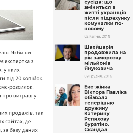
сусіда: що
зміниться в
житті українців
після підрахунку
комуналки по-
новому
02 Квітня, 2018
Швейцарія
елів. Якби ви
продовжила на
рік заморозку
ує експертка з
мільйонів
Януковича
, у яких
09 Грудня, 2016
и від 20 копійок.
смс-розсилок.
Екс-жінка
Віктора Павліка
я про виграш у
обізвала
теперішню
дружину
их продажів, так
Катерину
Репяхову
х сайтах, де
буратіно.
, за базу даних
Скандал