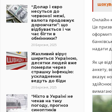
шокува
“Долар і євро
несуться до
червоної межі,
Онлайн-к
валюта продовжує
дорожчати”: що
Це призв
відбувається і чи
оформити
час бігти в
обмінники?
банківськ
20 Березня, 2025
надати д
Жахливий вірус
шириться Україною,
Як це ві
десятки людей вже
померли через
анкету, 
страшну інфекцію:
вказує но
ускладнення
ведуть до біди
здійснює 
20 Березня, 2025
вимагают
“Ніхто в Україні не
чекав на таку
погоду, прогноз
синоптиків