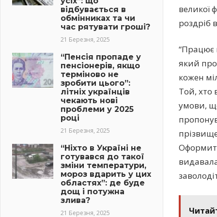
усіх”: що
великої 
відбувається в
обмінниках та чи
роздріб в
час рятувати гроші?
21 Березня, 2025
“Працює 
“Пенсія пропаде у
який про
пенсіонерів, якщо
терміново не
кожен міл
зробити цього”:
Той, хто
літніх українців
чекають нові
умови, щ
проблеми у 2025
році
пропонув
21 Березня, 2025
прізвище,
Оформити
“Ніхто в Україні не
готувався до такої
видавала
зміни температури,
мороз вдарить у цих
заволоді
областях”: де буде
дощ і потужна
злива?
Читай
21 Березня, 2025