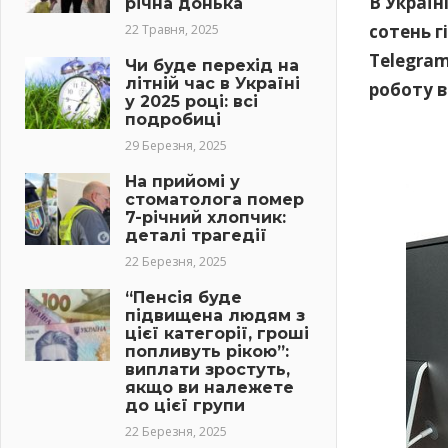
В Україн
річна донька
сотень г
22 Травня, 2025
Telegram
Чи буде перехід на
літній час в Україні
роботу 
у 2025 році: всі
подробиці
29 Березня, 2025
На прийомі у
стоматолога помер
7-річний хлопчик:
деталі трагедії
22 Березня, 2025
“Пенсія буде
підвищена людям з
цієї категорії, гроші
попливуть рікою”:
виплати зростуть,
якщо ви належете
до цієї групи
22 Березня, 2025