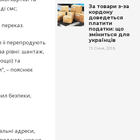
За товари з-за
ді смс;
кордону
доведеться
платити
 переказ.
податки: що
зміниться для
українців
 її перепродують
15 Січня, 2018
ва рівні: шантаж,
тощо) та
”, – пояснює
ил безпеки,
альні адреси,
 продають уже не