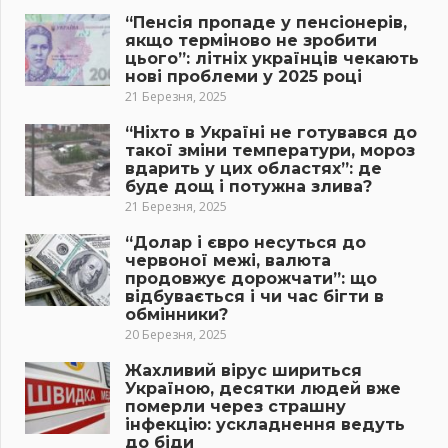
“Пенсія пропаде у пенсіонерів,
якщо терміново не зробити
цього”: літніх українців чекають
нові проблеми у 2025 році
21 Березня, 2025
“Ніхто в Україні не готувався до
такої зміни температури, мороз
вдарить у цих областях”: де
буде дощ і потужна злива?
21 Березня, 2025
“Долар і євро несуться до
червоної межі, валюта
продовжує дорожчати”: що
відбувається і чи час бігти в
обмінники?
20 Березня, 2025
Жахливий вірус шириться
Україною, десятки людей вже
померли через страшну
інфекцію: ускладнення ведуть
до біди