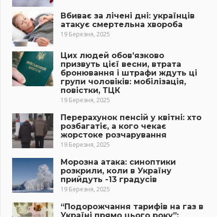
Вбиває за лічені дні: українців
атакує смертельна хвороба
19 Березня, 2025
Цих людей обов’язково
призвуть цієї весни, втрата
бронювання і штрафи ждуть ці
групи чоловіків: мобілізація,
повістки, ТЦК
19 Березня, 2025
Перерахунок пенсій у квітні: хто
розбагатіє, а кого чекає
жорстоке розчарування
19 Березня, 2025
Морозна атака: синоптики
розкрили, коли в Україну
прийдуть -13 градусів
19 Березня, 2025
“Подорожчання тарифів на газ в
Україні прямо цього року”: