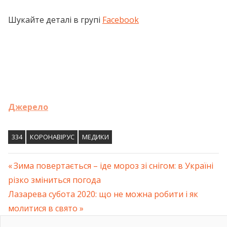
Шукайте деталі в групі
Facebook
Джерело
334
КОРОНАВІРУС
МЕДИКИ
Previous
Зима повертається – іде мороз зі снігом: в Україні
Навігація
різко зміниться погода
Post:
Next
Лазарева субота 2020: що не можна робити і як
записів
Post:
молитися в свято