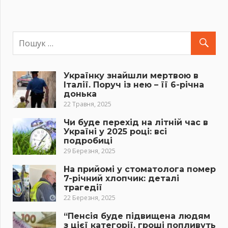
Українку знайшли мертвою в
Італії. Поруч із нею – її 6-річна
донька
22 Травня, 2025
Чи буде перехід на літній час в
Україні у 2025 році: всі
подробиці
29 Березня, 2025
На прийомі у стоматолога помер
7-річний хлопчик: деталі
трагедії
22 Березня, 2025
“Пенсія буде підвищена людям
з цієї категорії, гроші попливуть