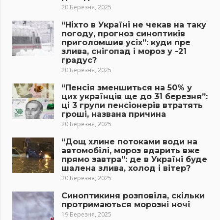
20 Березня, 2025
“Ніхто в Україні не чекав на таку
погоду, прогноз синоптиків
приголомшив усіх”: куди пре
злива, снігопад і мороз у -21
градус?
20 Березня, 2025
“Пенсія зменшиться на 50% у
цих українців ще до 31 березня”:
ці 3 групи пенсіонерів втратять
гроші, названа причина
20 Березня, 2025
“Дощ хлине потоками води на
автомобілі, мороз вдарить вже
прямо завтра”: де в Україні буде
шалена злива, холод і вітер?
20 Березня, 2025
Синоптикиня розповіла, скільки
протримаються морозні ночі
19 Березня, 2025