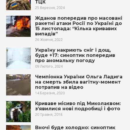
ТЦК
25 Вересня, 2024
Жданов попередив про масовані
ракетні атаки Росії по Україні до
15 листопада: “Кілька кривавих
випадів”
26 Жовтня, 2022
Україну накриють сніг і дощ,
буде +17: синоптик попередив
про аномальну погоду
09 Лютого, 2024
Чемпіонка України Ольга Ладига
на смерть збила вагітну-момент
потрапив на відео
14 Березня, 2020
Криваве місиво під Миколаєвом:
з’явилися нові подробиці і фото
20 Травня, 2018
Вночі буде холодно: синоптик