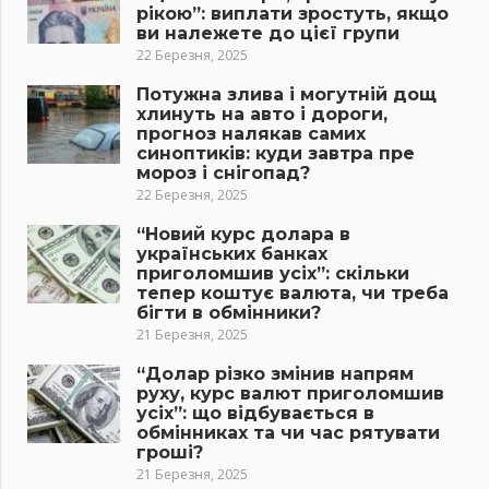
рікою”: виплати зростуть, якщо
ви належете до цієї групи
22 Березня, 2025
Потужна злива і могутній дощ
хлинуть на авто і дороги,
прогноз налякав самих
синоптиків: куди завтра пре
мороз і снігопад?
22 Березня, 2025
“Новий курс долара в
українських банках
приголомшив усіх”: скільки
тепер коштує валюта, чи треба
бігти в обмінники?
21 Березня, 2025
“Долар різко змінив напрям
руху, курс валют приголомшив
усіх”: що відбувається в
обмінниках та чи час рятувати
гроші?
21 Березня, 2025