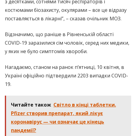
з десятками, сотнями тисяч респіраторів і
костюмами біозахисту, окулярами – все це відразу
поставляється в лікарні”, – сказав очільник МОЗ.
Відзначимо, що раніше в Рівненській області
COVID-19 заразилися сім чоловік, серед них медики,
у яких не було симптомів хвороби.
Нагадаємо, станом на ранок п’ятниці, 10 квітня, в
Україні офіційно підтвердили 2203 випадки COVID-
19.
Читайте також
Світло в кінці таблетки.
Pfizer створив препарат, який лікує
коронавірус — чи означає це кінець
пандемії?