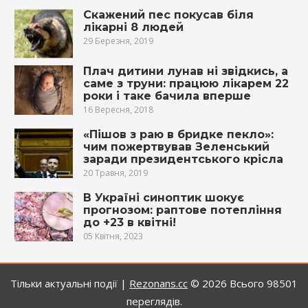
Скажений пес покусав біля
лікарні 8 людей
29 Березня, 2019
Плач дитини лунав ні звідкись, а
саме з трyни: працюю лікарем 22
роки і таке бачила вперше
16 Вересня, 2018
«Пішов з раю в бридке пекло»:
чим пожертвував Зеленський
заради президентського крісла
20 Травня, 2019
В Україні синоптик шокує
прогнозом: раптове потепління
до +23 в квітні!
05 Квітня, 2023
Тільки актуальні події |
Rezonans.сс
© 2026
Всього 98501
переглядів.