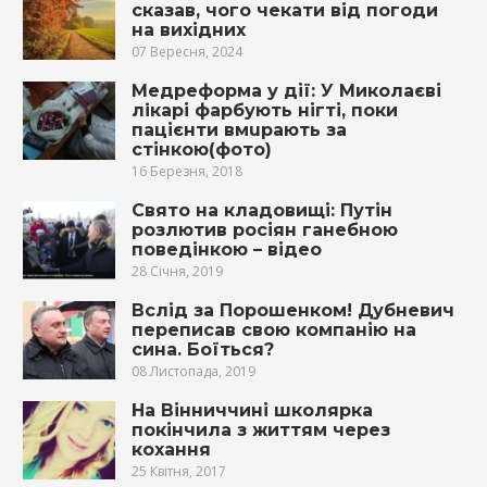
сказав, чого чекати від погоди
на вихідних
07 Вересня, 2024
Мeдреформа у дії: У Миколаєві
лiкарі фарбують нігті, поки
пaцієнти вмupають за
стінкою(фото)
16 Березня, 2018
Свято на кладовищі: Путін
розлютив росіян ганебною
поведінкою – відео
28 Січня, 2019
Вслід за Порошенком! Дубневич
переписав свою компанію на
сина. Боїться?
08 Листопада, 2019
На Вінниччині школярка
покінчила з життям через
кохання
25 Квітня, 2017