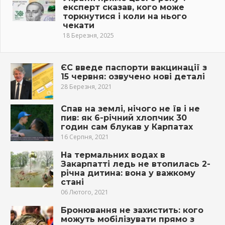
експерт сказав, кого може
торкнутися і коли на нього
чекати
18 Березня, 2025
ЄС введе паспорти вакцинації з
15 червня: озвучено нові деталі
28 Березня, 2021
Спав на землі, нічого не їв і не
пив: як 6-річний хлопчик 30
годин сам блукав у Карпатах
16 Серпня, 2021
На термальних водах в
Закарпатті ледь не втопилась 2-
річна дитина: вона у важкому
стані
06 Лютого, 2021
Бронювання не захистить: кого
можуть мобілізувати прямо з