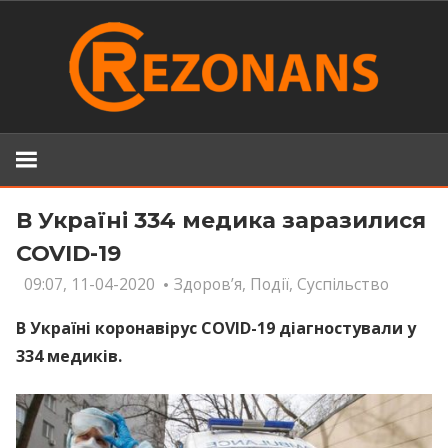
Skip
to
content
В Україні 334 медика заразилися
COVID-19
09:07, 11-04-2020
Здоров’я
,
Події
,
Суспільство
В Україні коронавірус COVID-19 діагностували у
334 медиків.