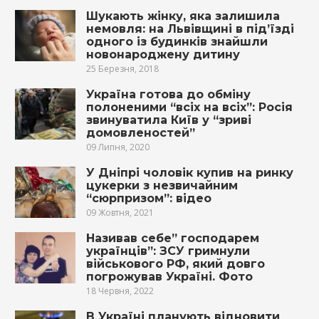
Шукають жінку, яка залишила
немовля: на Львівщині в під’їзді
одного із будинків знайшли
новонаpoджену дитину
25 Березня, 2018
Україна готова до обміну
полоненими “всіх на всіх”: Росія
звинуватила Київ у “зриві
домовленостей”
09 Липня, 2020
У Дніпрі чоловік купив на ринку
цукерки з незвичайним
“сюрпризом”: відео
09 Жовтня, 2021
Називав себе” господарем
українців”: ЗСУ гримнули
військового РФ, який довго
погрожував Україні. Фото
18 Червня, 2022
В Україні планують відновити