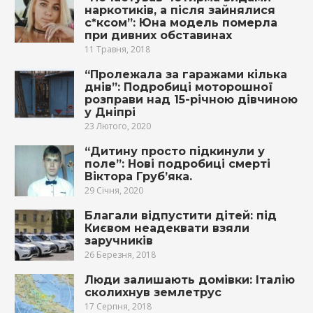
наркотиків, а після зайнялися
с*ксом”: Юна модель померла
при дивних обставинах
11 Травня, 2018
“Пролежала за гаражами кілька
днів”: Подробиці моторошної
розправи над 15-річною дівчиною
у Дніпрі
23 Лютого, 2020
“Дитину просто підкинули у
поле”: Нові подробиці смерті
Віктора Груб’яка.
29 Січня, 2020
Благали відпустити дітей: під
Києвом неадеквати взяли
заручників
26 Березня, 2018
Люди залишають домівки: Італію
сколихнув землетрус
17 Серпня, 2018