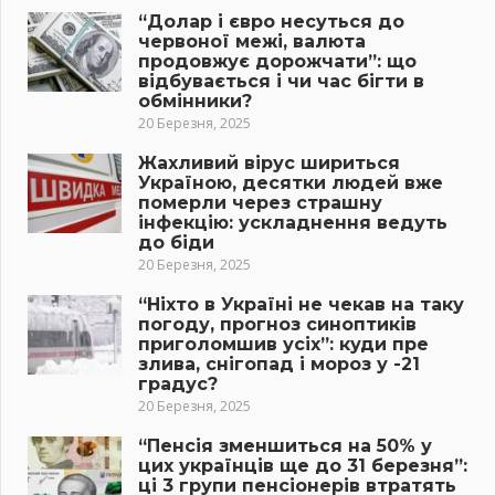
“Долар і євро несуться до
червоної межі, валюта
продовжує дорожчати”: що
відбувається і чи час бігти в
обмінники?
20 Березня, 2025
Жахливий вірус шириться
Україною, десятки людей вже
померли через страшну
інфекцію: ускладнення ведуть
до біди
20 Березня, 2025
“Ніхто в Україні не чекав на таку
погоду, прогноз синоптиків
приголомшив усіх”: куди пре
злива, снігопад і мороз у -21
градус?
20 Березня, 2025
“Пенсія зменшиться на 50% у
цих українців ще до 31 березня”:
ці 3 групи пенсіонерів втратять