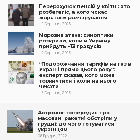
Перерахунок пенсій у квітні: хто
розбагатіє, а кого чекає
жорстоке розчарування
19 Березня, 2025
Морозна атака: синоптики
розкрили, коли в Україну
прийдуть -13 градусів
19 Березня, 2025
“Подорожчання тарифів на газ в
Україні прямо цього року”:
експерт сказав, кого може
торкнутися і коли на нього
чекати
18 Березня, 2025
Астролог попередив про
масовані ракетні обстріли у
грудні: до чого готуватися
українцям
08 Грудня, 2022