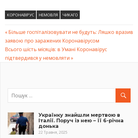
КОРОНАВІРУС
НЕМОВЛЯ
ЧИКАГО
Previous
Більше госпіталізовувати не будуть: Ляшко вразив
Навігація
заявою про заражених Коронавірусом
Post:
Next
Всього шість місяців: в Умані Коронавірус
записів
Post:
підтвердився у немовляти
Українку знайшли мертвою в
Італії. Поруч із нею – її 6-річна
донька
22 Травня, 2025