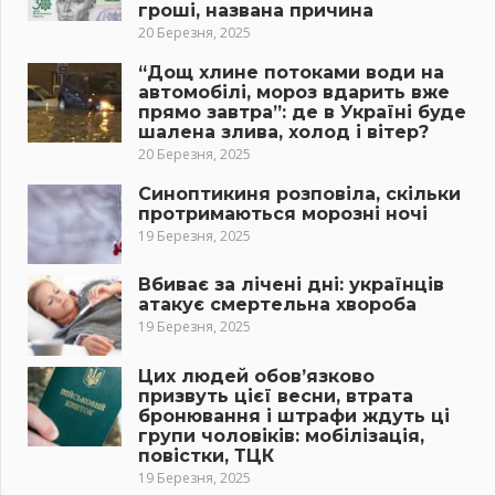
гроші, названа причина
20 Березня, 2025
“Дощ хлине потоками води на
автомобілі, мороз вдарить вже
прямо завтра”: де в Україні буде
шалена злива, холод і вітер?
20 Березня, 2025
Синоптикиня розповіла, скільки
протримаються морозні ночі
19 Березня, 2025
Вбиває за лічені дні: українців
атакує смертельна хвороба
19 Березня, 2025
Цих людей обов’язково
призвуть цієї весни, втрата
бронювання і штрафи ждуть ці
групи чоловіків: мобілізація,
повістки, ТЦК
19 Березня, 2025