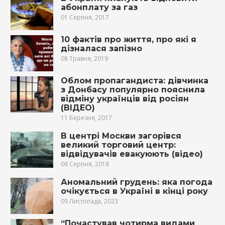
абонплату за газ
01 Серпня, 2017
10 фактів про життя, про які я
дізналася запізно
08 Травня, 2019
Облом пропагандиста: дівчинка
з Донбасу популярно пояснила
відміну українців від росіян
(ВІДЕО)
11 Березня, 2017
В центрі Москви загoрівcя
великий торговий центр:
відвідувачів евакуюють (відео)
06 Серпня, 2018
Аномальний грудень: яка погода
очікується в Україні в кінці року
09 Листопада, 2023
“Почастував чотирма видами