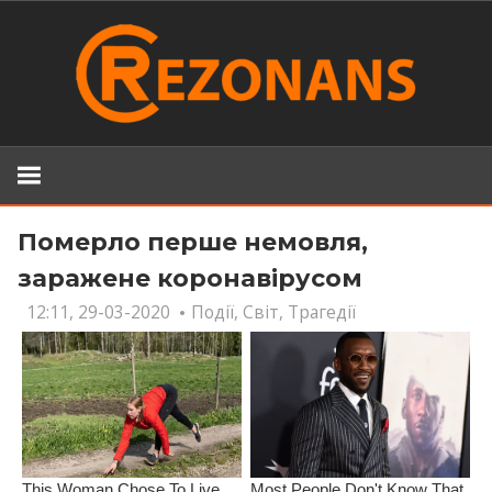
Skip
to
content
Померло перше немовля,
заражене коронавірусом
12:11, 29-03-2020
Події
,
Світ
,
Трагедії