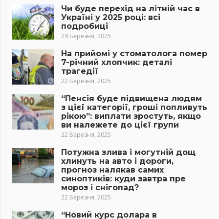
Чи буде перехід на літній час в
Україні у 2025 році: всі
подробиці
29 Березня, 2025
На прийомі у стоматолога помер
7-річний хлопчик: деталі
трагедії
22 Березня, 2025
“Пенсія буде підвищена людям
з цієї категорії, гроші попливуть
рікою”: виплати зростуть, якщо
ви належете до цієї групи
22 Березня, 2025
Потужна злива і могутній дощ
хлинуть на авто і дороги,
прогноз налякав самих
синоптиків: куди завтра пре
мороз і снігопад?
22 Березня, 2025
“Новий курс долара в