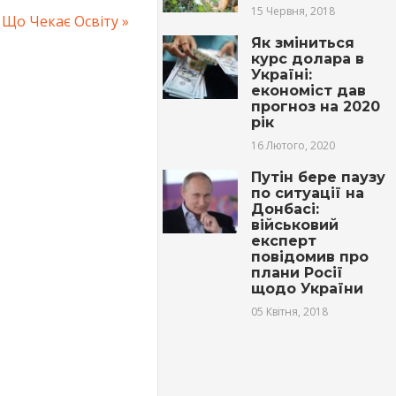
15 Червня, 2018
. Що Чекає Освіту
Як зміниться
курс долара в
Україні:
економіст дав
прогноз на 2020
рік
16 Лютого, 2020
Путін бере паузу
по ситуації на
Донбасі:
вiйcьковий
експерт
повідомив про
плани Росії
щодо України
05 Квітня, 2018