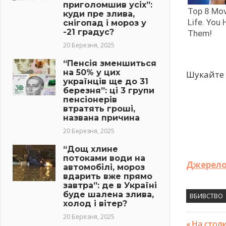
приголомшив усіх”:
куди пре злива,
снігопад і мороз у
-21 градус?
20 Березня, 2025
“Пенсія зменшиться
на 50% у цих
Шукайте 
українців ще до 31
березня”: ці 3 групи
пенсіонерів
втратять гроші,
названа причина
20 Березня, 2025
“Дощ хлине
потоками води на
Джерел
автомобілі, мороз
вдарить вже прямо
завтра”: де в Україні
буде шалена злива,
ВБИВСТВО
холод і вітер?
20 Березня, 2025
Previous
На стол