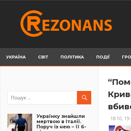
Skip
to
content
УКРАЇНА
СВІТ
ПОЛІТИКА
ПОДІЇ
ГРО
“Пом
Крив
вбив
Українку знайшли
18:10, 19
мертвою в Італії.
Поруч із нею – її 6-