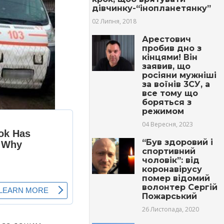
дівчинку-“інопланетянку”
02 Липня, 2018
Арестович
пробив дно з
кінцями! Він
заявив, що
росіяни мужніші
за воїнів 3СУ, а
все тому що
боряться з
режимом
04 Вересня, 2023
“Був здоровий і
спортивний
чоловік”: від
коронавірусу
помер відомий
волонтер Сергій
Пожарський
26 Листопада, 2020