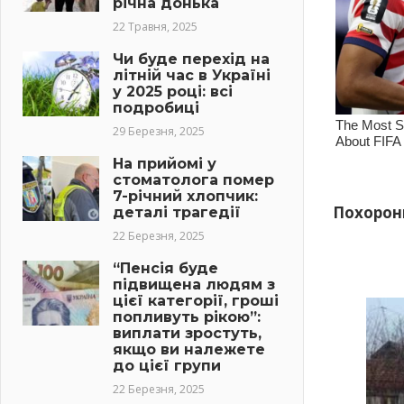
річна донька
22 Травня, 2025
Чи буде перехід на
літній час в Україні
у 2025 році: всі
подробиці
29 Березня, 2025
На прийомі у
стоматолога помер
7-річний хлопчик:
Похорони
деталі трагедії
22 Березня, 2025
“Пенсія буде
підвищена людям з
цієї категорії, гроші
попливуть рікою”:
виплати зростуть,
якщо ви належете
до цієї групи
22 Березня, 2025