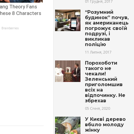
01 Грудня, 2017
“Розумний
будинок” почув,
як американець
погрожує своїй
подрузі, і
викликав
поліцію
11 Липня, 2017
Порохоботи
такого не
чекали!
Зеленський
приголомшив
всіх на
відпочинку. Не
збрехав
05 Січня, 2020
У Києві дерево
вбuлo молоду
жінку