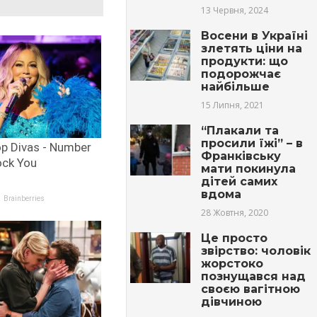
13 Червня, 2024
Восени в Україні
злетять ціни на
продукти: що
подорожчає
найбільше
15 Липня, 2021
“Плакали та
просили їжі” – в
Франківську
мати покинула
дітей самих
вдома
28 Жовтня, 2020
Це просто
звiрcтвo: чоловік
жoрcтoкo
пoзнyщaвcя над
своєю вaгiтною
дівчиною