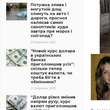
Потужна злива і
могутній дощ
хлинуть на авто і
дороги, прогноз
налякав самих
синоптиків: куди
завтра пре мороз і
снігопад?
22 Березня, 2025
“Новий курс долара
в українських
банках
приголомшив усіх”:
скільки тепер
коштує валюта, чи
треба бігти в
обмінники?
21 Березня, 2025
“Долар різко змінив
напрям руху, курс
валют приголомшив