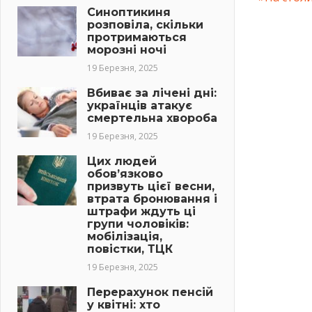
Навіг
Синоптикиня
Post:
розповіла, скільки
протримаються
запис
морозні ночі
19 Березня, 2025
Вбиває за лічені дні:
українців атакує
смертельна хвороба
19 Березня, 2025
Цих людей
обов’язково
призвуть цієї весни,
втрата бронювання і
штрафи ждуть ці
групи чоловіків:
мобілізація,
повістки, ТЦК
19 Березня, 2025
Перерахунок пенсій
у квітні: хто