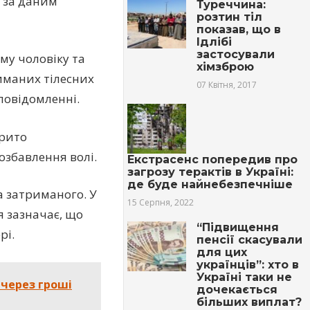
, за даним
Туреччина:
розтин тіл
показав, що в
Ідлібі
застосували
му чоловіку та
хімзброю
риманих тілесних
07 Квітня, 2017
повідомленні.
крито
озбавлення волі.
Екстрасенс попередив про
загрозу терактів в Україні:
де буде найнебезпечніше
а затриманого. У
15 Серпня, 2022
 зазначає, що
“Підвищення
рі.
пенсії скасували
для цих
українців”: хто в
Україні таки не
 через гроші
дочекається
більших виплат?