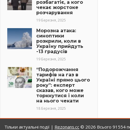
розбагатіє, а кого
чекає жорстоке
розчарування
19 Березня, 2025
Морозна атака:
синоптики
розкрили, коли в
Україну прийдуть
-13 градусів
19 Березня, 2025
“Подорожчання
тарифів на газ в
Україні прямо цього
року”: експерт
сказав, кого може
торкнутися і коли
на нього чекати
18 Березня, 2025
Тільки актуальні події |
Rezonans.сс
© 2026
Всього 91554 пе