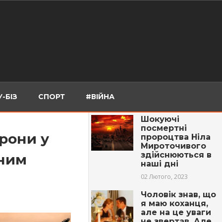
-БІЗ
СПОРТ
#ВІЙНА
Шокуючі
посмертні
орони у
пророцтва Ніла
Мироточивого
здійснюються в
йним
наші дні
02 Лютого, 2023
Чоловік знав, що
я маю кoхaнця,
але на це уваги
не звертав. Але