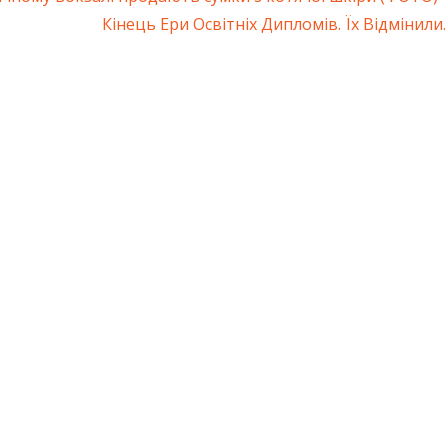
ація
Next
Кінець Ери Освітніх Дипломів. Їх Відмінили
Post:
ів