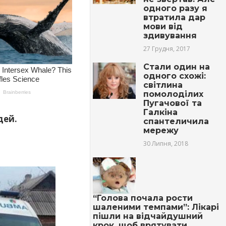
одного разу я
втратила дар
мови від
здивування
27 Грудня, 2017
Cтали один на
одного схожі:
світлина
помолоділих
Пугачової та
Галкіна
дей.
спантеличила
мережу
30 Липня, 2018
“Голова почала рости
шаленими темпами”: Лікарі
пішли на відчайдушний
крок, щоб врятувати