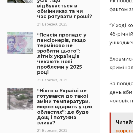
Як повід
усіх”: що
відбувається в
фактом з
обмінниках та чи
час рятувати гроші?
21 Березня, 2025
“У ході 
46-річні
“Пенсія пропаде у
пенсіонерів, якщо
ушкоджен
терміново не
зробити цього”:
літніх українців
Зловмисн
чекають нові
кримінал
проблеми у 2025
році
21 Березня, 2025
За повід
“Ніхто в Україні не
день вби
готувався до такої
чоловік 
зміни температури,
мороз вдарить у цих
областях”: де буде
дощ і потужна
Читай
злива?
жорсто
21 Березня, 2025