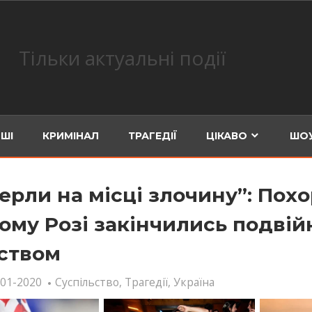
Тільки актуальні події
ШІ
КРИМІНАЛ
ТРАГЕДІЇ
ЦІКАВО
ШОУ
ерли на місці злочину”: Пох
ому Розі закінчились подві
ством
-01-2020
Суспільство
,
Трагедії
,
Україна