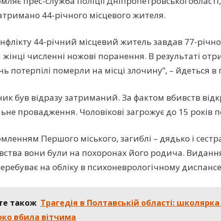
омляє прес-служба поліції Дніпропетровської області
атримано 44-річного місцевого жителя.
конфлікту 44-річний місцевий житель завдав 77-річно
й жінці численні ножові поранення. В результаті от
ь потерпілі померли на місці злочину”, – йдеться в 
ик був відразу затриманий. За фактом вбивств від
ьне провадження. Чоловікові загрожує до 15 років п
омленням Першого міського, загиблі – дядько і сестр
вства вони були на похоронах його родича. Видання
перебуває на обліку в психоневрологічному диспансе
те також
Трагедія в Полтавській області: школярка
ко вбила вітчима