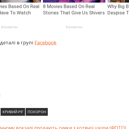
деталі в групі
Facebook
о
КРИВИЙ-РІГ
ПОХОРОН
ичному вокзалі продають сумки з котячої шкіри (ФОТО)