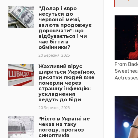
“Долар і євро
несуться до
червоної межі,
валюта продовжує
дорожчати”: що
відбувається і чи
час бігти в
обмінники?
20 Березня, 2025
Жахливий вірус
шириться Україною,
десятки людей вже
померли через
страшну інфекцію:
ускладнення
ведуть до біди
20 Березня, 2025
“Ніхто в Україні не
чекав на таку
погоду, прогноз
синоптиків