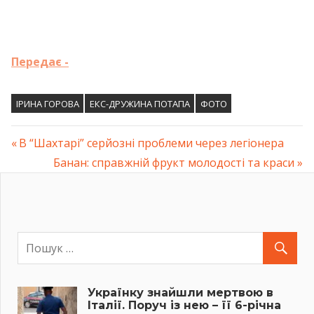
Передає -
ІРИНА ГОРОВА
ЕКС-ДРУЖИНА ПОТАПА
ФОТО
Previous
В “Шахтарі” серйозні проблеми через легіонера
Навігація
Post:
Next
Банан: справжній фрукт молодості та краси
Post:
записів
Українку знайшли мертвою в
Італії. Поруч із нею – її 6-річна