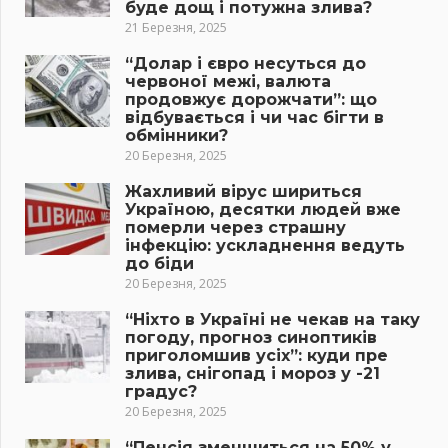
буде дощ і потужна злива?
21 Березня, 2025
“Долар і євро несуться до
червоної межі, валюта
продовжує дорожчати”: що
відбувається і чи час бігти в
обмінники?
20 Березня, 2025
Жахливий вірус шириться
Україною, десятки людей вже
померли через страшну
інфекцію: ускладнення ведуть
до біди
20 Березня, 2025
“Ніхто в Україні не чекав на таку
погоду, прогноз синоптиків
приголомшив усіх”: куди пре
злива, снігопад і мороз у -21
градус?
20 Березня, 2025
“Пенсія зменшиться на 50% у