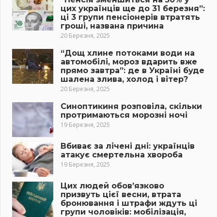
цих українців ще до 31 березня”:
ці 3 групи пенсіонерів втратять
гроші, названа причина
20 Березня, 2025
“Дощ хлине потоками води на
автомобілі, мороз вдарить вже
прямо завтра”: де в Україні буде
шалена злива, холод і вітер?
20 Березня, 2025
Синоптикиня розповіла, скільки
протримаються морозні ночі
19 Березня, 2025
Вбиває за лічені дні: українців
атакує смертельна хвороба
19 Березня, 2025
Цих людей обов’язково
призвуть цієї весни, втрата
бронювання і штрафи ждуть ці
групи чоловіків: мобілізація,