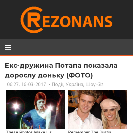
Skip
to
content
Екс-дружина Потапа показала
дорослу доньку (ФОТО)
06:27, 16-03-2017
Події
,
Україна
,
Шоу-біз