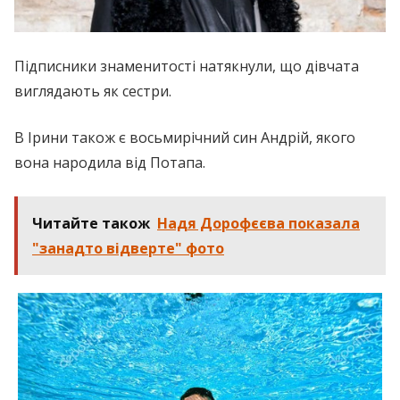
Підписники знаменитості натякнули, що дівчата
виглядають як сестри.
В Ірини також є восьмирічний син Андрій, якого
вона народила від Потапа.
Читайте також
Надя Дорофєєва показала
"занадто відверте" фото