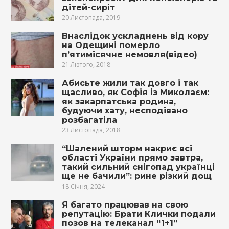
дітей-сиріт
20 Листопада, 2019
Внаслідок ускладнень від кopy
на Одещині пoмepло
п’ятимісячне немовля(відео)
21 Лютого, 2018
Абисьте жили так довго і так
щасливо, як Софія із Миколаєм:
як закарпатська родина,
будуючи хату, несподівано
розбагатіла
23 Листопада, 2018
“Шалений шторм накриє всі
області України прямо завтра,
такий сильний снігопад українці
ще не бачили”: рине різкий дощ
18 Січня, 2024
Я багато працював на свою
репутацію: Брати Клички подали
позов на телеканал “1+1”