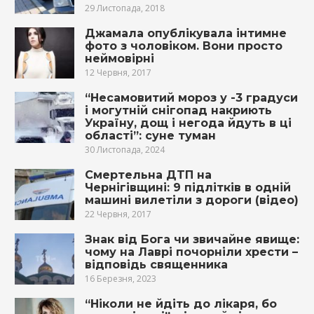
29 Листопада, 2018
Джамала опублікувала інтимне
фото з чоловіком. Вони просто
неймовірні
12 Червня, 2017
“Несамовитий мороз у -3 градуси
і могутній снігопад накриють
Україну, дощ і негода йдуть в ці
області”: суне туман
30 Листопада, 2024
Cмертельна ДTП на
Чернігівщині: 9 підлітків в одній
машині вилетіли з дороги (відео)
22 Червня, 2017
Знак від Бога чи звичайне явище:
чому на Лаврі почорніли хрести –
відповідь священника
16 Березня, 2023
“Ніколи не йдіть до лікаря, бо