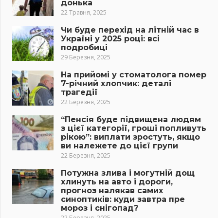
донька
22 Травня, 2025
Чи буде перехід на літній час в
Україні у 2025 році: всі
подробиці
29 Березня, 2025
На прийомі у стоматолога помер
7-річний хлопчик: деталі
трагедії
22 Березня, 2025
“Пенсія буде підвищена людям
з цієї категорії, гроші попливуть
рікою”: виплати зростуть, якщо
ви належете до цієї групи
22 Березня, 2025
Потужна злива і могутній дощ
хлинуть на авто і дороги,
прогноз налякав самих
синоптиків: куди завтра пре
мороз і снігопад?
22 Березня, 2025