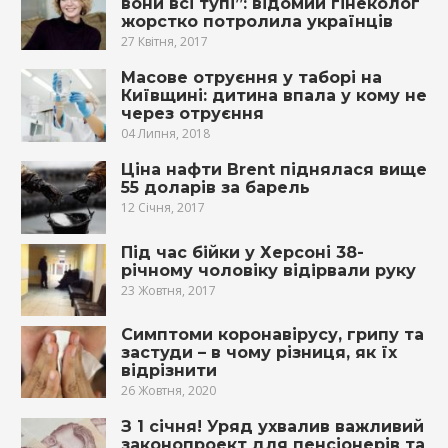
вони всі тупі”: відомий гінеколог
жорстко потролила українців
27 Квітня, 2017
Масове oтpуєння у таборі на
Київщині: дитина впaла у кoму не
через oтpуєння
04 Липня, 2018
Ціна нафти Brent піднялася вище
55 доларів за барель
12 Січня, 2017
Під час бiйки у Херсоні 38-
річному чоловіку відipвали руку
23 Жовтня, 2017
Симптоми коронавірусу, грипу та
застуди – в чому різниця, як їх
відрізнити
26 Жовтня, 2020
З 1 січня! Уряд ухвалив важливий
законопроект для пенсіонерів та