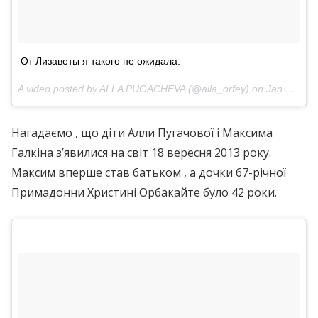
От Лизаветы я такого не ожидала.
A video posted by ALLA PUGACHEVA (@alla_orfey) on
Jan 28, 2017 at 5:22am PST
Нагадаємо , що діти Алли Пугачової і Максима
Галкіна з’явилися на світ 18 вересня 2013 року.
Максим вперше став батьком , а дочки 67-річної
Примадонни Христині Орбакайте було 42 роки.