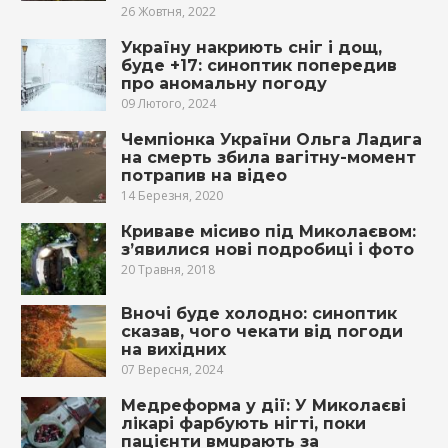
26 Жовтня, 2022
Україну накриють сніг і дощ,
буде +17: синоптик попередив
про аномальну погоду
09 Лютого, 2024
Чемпіонка України Ольга Ладига
на смерть збила вагітну-момент
потрапив на відео
14 Березня, 2020
Криваве місиво під Миколаєвом:
з’явилися нові подробиці і фото
20 Травня, 2018
Вночі буде холодно: синоптик
сказав, чого чекати від погоди
на вихідних
07 Вересня, 2024
Мeдреформа у дії: У Миколаєві
лiкарі фарбують нігті, поки
пaцієнти вмupають за