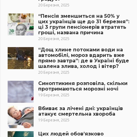
20 Березня, 2025
“Пенсія зменшиться на 50% у
цих українців ще до 31 березня”:
ці 3 групи пенсіонерів втратять
гроші, названа причина
20 Березня, 2025
“Дощ хлине потоками води на
автомобілі, мороз вдарить вже
прямо завтра”: де в Україні буде
шалена злива, холод і вітер?
20 Березня, 2025
Синоптикиня розповіла, скільки
протримаються морозні ночі
19 Березня, 2025
Вбиває за лічені дні: українців
атакує смертельна хвороба
19 Березня, 2025
Цих людей обов’язково