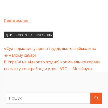
Повідомляє -
ДІТИ
КОРОЛЕВА
ПУГАЧОВА
Previous
Суд відмовив у арешті судді, якого спіймали на
Навігація
чималому хабарі
Post:
Next
В Україні не відкрито жодної кримінальної справи
записів
Post:
по факту контрабанди у зоні АТО, – Мосійчук