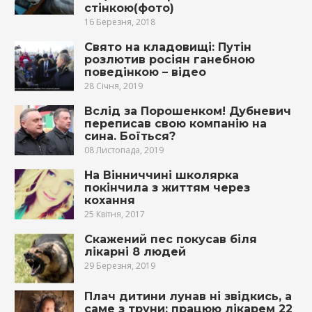
стінкою(фото)
16 Березня, 2018
Свято на кладовищі: Путін
розлютив росіян ганебною
поведінкою – відео
28 Січня, 2019
Вслід за Порошенком! Дубневич
переписав свою компанію на
сина. Боїться?
08 Листопада, 2019
На Вінниччині школярка
покінчила з життям через
кохання
25 Квітня, 2017
Скажений пес покусав біля
лікарні 8 людей
29 Березня, 2019
Плач дитини лунав ні звідкись, а
саме з трyни: працюю лікарем 22