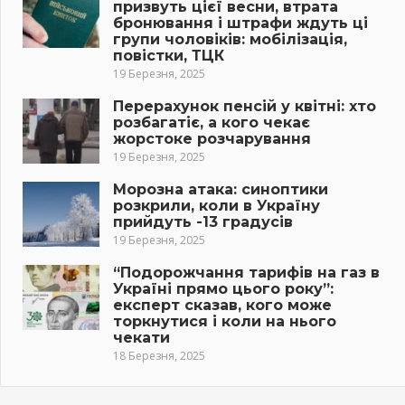
призвуть цієї весни, втрата
бронювання і штрафи ждуть ці
групи чоловіків: мобілізація,
повістки, ТЦК
19 Березня, 2025
Перерахунок пенсій у квітні: хто
розбагатіє, а кого чекає
жорстоке розчарування
19 Березня, 2025
Морозна атака: синоптики
розкрили, коли в Україну
прийдуть -13 градусів
19 Березня, 2025
“Подорожчання тарифів на газ в
Україні прямо цього року”:
експерт сказав, кого може
торкнутися і коли на нього
чекати
18 Березня, 2025