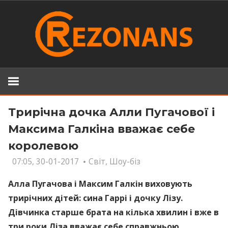
Skip
to
content
Трирічна дочка Алли Пугачової і
Максима Галкіна вважає себе
королевою
07:05, 30-01-2017
Світ
,
Шоу-біз
Алла Пугачова і Максим Галкін виховують
трирічних дітей: сина Гаррі і дочку Лізу.
Дівчинка старше брата на кілька хвилин і вже в
три роки Ліза вважає себе справжньою