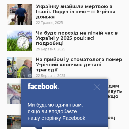
Українку знайшли мертвою в
Італії. Поруч із нею – її 6-річна
донька
22 Травня, 2025
Чи буде перехід на літній час в
Україні у 2025 році: всі
подробиці
29 Березня, 2025
На прийомі у стоматолога помер
7-річний хлопчик: деталі
трагедії
22 Березня, 2025
“Пенсія буде підвищена людям
з цієї категорії, гроші попливуть
рікою”: виплати зростуть, якщо
ви належете до цієї групи
Ми будемо вдячні вам,
22 Березня, 2025
якщо ви вподобаєте
Потужна злива і могутній дощ
нашу сторінку Facebook
хлинуть на авто і дороги,
прогноз налякав самих