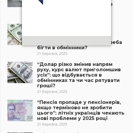
синоптиків: куди завтра пре
мороз і снігопад?
22 Березня, 2025
“Новий курс долара в
українських банках
приголомшив усіх”: скільки
тепер коштує валюта, чи треба
бігти в обмінники?
21 Березня, 2025
“Долар різко змінив напрям
руху, курс валют приголомшив
усіх”: що відбувається в
обмінниках та чи час рятувати
гроші?
21 Березня, 2025
“Пенсія пропаде у пенсіонерів,
якщо терміново не зробити
цього”: літніх українців чекають
нові проблеми у 2025 році
21 Березня, 2025