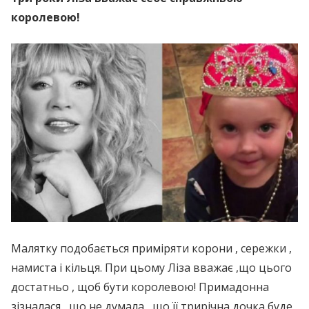
королевою!
Малятку подобається приміряти корони , сережки ,
намиста і кільця. При цьому Ліза вважає ,що цього
достатньо , щоб бути королевою! Примадонна
зізналася , що не думала , що її трирічна дочка буде