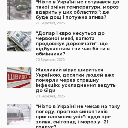
“Ніхто в Україні не готувався до
такої зміни температури, мороз
вдарить у цих областях”: де
буде дощ і потужна злива?
21 Березня, 2025
“Долар і євро несуться до
червоної межі, валюта
продовжує дорожчати”: що
відбувається і чи час бігти в
обмінники?
20 Березня, 2025
Жахливий вірус шириться
Україною, десятки людей вже
померли через страшну
інфекцію: ускладнення ведуть
до біди
20 Березня, 2025
“Ніхто в Україні не чекав на таку
погоду, прогноз синоптиків
приголомшив усіх”: куди пре
злива, снігопад і мороз у -21
градус?