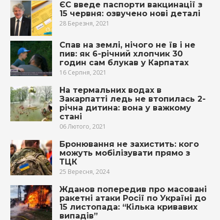
ЄС введе паспорти вакцинації з
15 червня: озвучено нові деталі
28 Березня, 2021
Спав на землі, нічого не їв і не
пив: як 6-річний хлопчик 30
годин сам блукав у Карпатах
16 Серпня, 2021
На термальних водах в
Закарпатті ледь не втопилась 2-
річна дитина: вона у важкому
стані
06 Лютого, 2021
Бронювання не захистить: кого
можуть мобілізувати прямо з
ТЦК
25 Вересня, 2024
Жданов попередив про масовані
ракетні атаки Росії по Україні до
15 листопада: “Кілька кривавих
випадів”