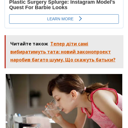
Читайте також
Тепер діти самі
вибиратимуть тата: новий законопроект
наробив багато шуму. Що скажуть батьки?