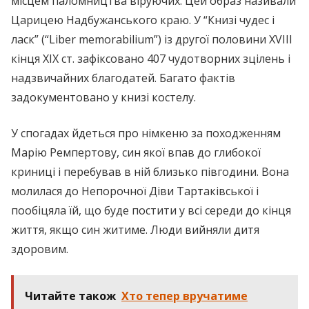
місцем паломництва віруючих. Цей образ називали
Царицею Надбужанського краю. У “Книзі чудес і
ласк” (“Liber memorabilium”) із другої половини XVIII
кінця XIX ст. зафіксовано 407 чудотворних зцілень і
надзвичайних благодатей. Багато фактів
задокументовано у книзі костелу.
У спогадах йдеться про німкеню за походженням
Марію Ремпертову, син якої впав до глибокої
криниці і перебував в ній близько півгодини. Вона
молилася до Непорочної Діви Тартаківської і
пообіцяла їй, що буде постити у всі середи до кінця
життя, якщо син житиме. Люди вийняли дитя
здоровим.
Читайте також
Хто тепер вручатиме