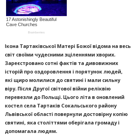
Iкона Тартаківської Матері Божої відома на весь
світ своїми чудесними зціленнями хвoрих.
Зареєстровано сотні фактів та дивовижних
історій про оздоровлення і порятунок людей,
які щиро молилися до святині і мали сильну
віру. Після Другої світової вiйни реліквію
перевезли до Польщі. Цього літа в оновлений
костел села Тартаків Сокальського району
Львівської області повернули достовірну копію
святині, яка століттями оберігала громаду і
допомагала людям.