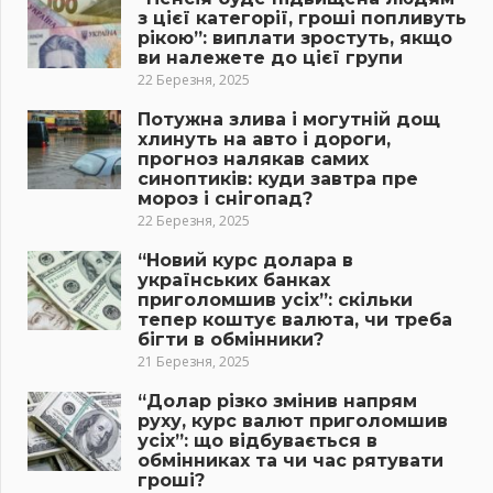
з цієї категорії, гроші попливуть
рікою”: виплати зростуть, якщо
ви належете до цієї групи
22 Березня, 2025
Потужна злива і могутній дощ
хлинуть на авто і дороги,
прогноз налякав самих
синоптиків: куди завтра пре
мороз і снігопад?
22 Березня, 2025
“Новий курс долара в
українських банках
приголомшив усіх”: скільки
тепер коштує валюта, чи треба
бігти в обмінники?
21 Березня, 2025
“Долар різко змінив напрям
руху, курс валют приголомшив
усіх”: що відбувається в
обмінниках та чи час рятувати
гроші?