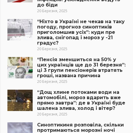
до біди
20 Березня, 2025
“Ніхто в Україні не чекав на таку
погоду, прогноз синоптиків
приголомшив усіх”: куди пре
злива, снігопад і мороз у -21
градус?
20 Березня, 2025
“Пенсія зменшиться на 50% у
цих українців ще до 31 березня”:
ці 3 групи пенсіонерів втратять
гроші, названа причина
20 Березня, 2025
“Дощ хлине потоками води на
автомобілі, мороз вдарить вже
прямо завтра”: де в Україні буде
шалена злива, холод і вітер?
20 Березня, 2025
Синоптикиня розповіла, скільки
протримаються морозні ночі