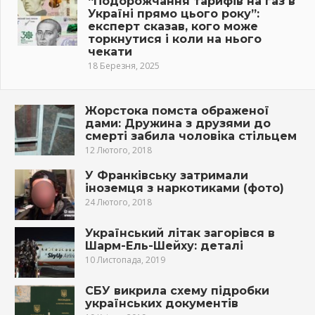
“Подорожчання тарифів на газ в
Україні прямо цього року”:
експерт сказав, кого може
торкнутися і коли на нього
чекати
18 Березня, 2025
Жорстока помста ображеної
дами: Дружина з друзями до
смерті забила чоловіка стільцем
12 Лютого, 2018
У Франківську затримали
іноземця з наркотиками (фото)
24 Лютого, 2018
Український літак загорівся в
Шарм-Ель-Шейху: деталі
10 Листопада, 2019
СБУ викрила схему підробки
українських документів