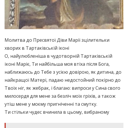
Молитва до Пресвятої Діви Марії зцілительки
хворих в Тартаківській іконі
О, найулюбленіша в чудотворній Тартаківській
іконі Маріє, Ти найбільша моя втіха після Бога,
наближаюсь до Тебе з усією довірою, як дитина, до
найкращої Матері, падаю недостойний покірно до
Твоїх ніг, як жебрак, і благаю: випроси у Сина свого
милосердя для мене за безліч моїх гріхів, а також
утіш мене у моєму пригніченні та смутку.
Ти стільки чудес вчинила в цьому, вибраному