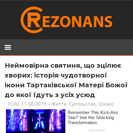
Skip
to
content
Неймовірна святиня, що зцілює
хворих: історія чудотворної
ікони Тартаківської Матері Божої
до якої їдуть з усіх усюд
15:00, 11-08-2019
Життя
,
Суспільство
,
Цікаво