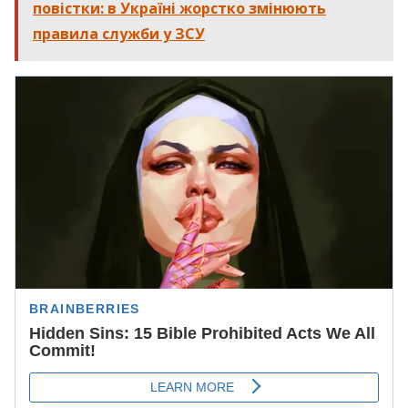
повістки: в Україні жорстко змінюють
правила служби у ЗСУ