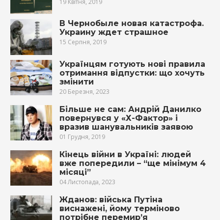
19 Квітня, 2019
В Чернобыле новая катастрофа.
Украину ждет страшное
15 Серпня, 2019
Українцям готують нові правила
отримання відпустки: що хочуть
змінити
20 Березня, 2023
Більше не сам: Андрій Данилко
повернувся у «Х-Фактор» і
вразив шанувальників заявою
01 Грудня, 2019
Кінець війни в Україні: людей
вже попередили – “ще мінімум 4
місяці”
04 Листопада, 2023
Жданов: війська Путіна
виснажені, йому терміново
потрібне перемир’я