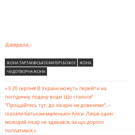
Джерело -
IКОНА ТАРТАКІВСЬКОЇ МАТЕРІ БОЖОЇ
ІКОНА
ЧУДОТВОРНА ІКОНА
Previous
З 20 серпня! В Україні можуть перейти на
Навігація
погодинну подачу води. Що сталося?
Post:
Next
“Прощайтесь тут, до лiкарні не довеземо”, –
записів
Post:
сказали батькам маленької Аліси. Лише один
молодий лiкар не здавався, за що дорого
поплатився