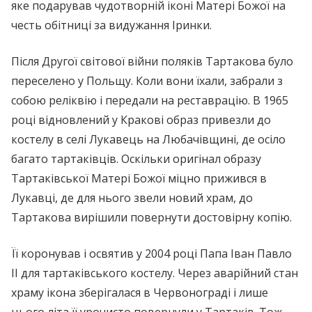
яке подарував чудотворній іконі Матері Божої на
честь обітниці за видужання Іринки.
Після Другої світової війни поляків Тартакова було
переселено у Польщу. Коли вони їхали, забрали з
собою реліквію і передали на реставрацію. В 1965
році відновлений у Кракові образ привезли до
костелу в селі Лукавець на Любачівщині, де осіло
багато тартаківців. Оскільки оригінал образу
Тартаківської Матері Божої міцно прижився в
Лукавці, де для нього звели новий храм, до
Тартакова вирішили повернути достовірну копію.
Її коронував і освятив у 2004 році Папа Іван Павло
ІІ для тартаківського костелу. Через аварійний стан
храму ікона зберігалася в Червонограді і лише