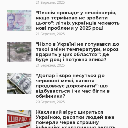
21 Березня, 2025
“Пенсія пропаде у пенсіонерів,
якщо терміново не зробити
цього”: літніх українців чекають
нові проблеми у 2025 році
21 Березня, 2025
“Ніхто в Україні не готувався до
такої зміни температури, мороз
вдарить у цих областях”: де
буде дощ і потужна злива?
21 Березня, 2025
“Долар і євро несуться до
червоної межі, валюта
продовжує дорожчати”: що
відбувається і чи час бігти в
обмінники?
20 Березня, 2025
Жахливий вірус шириться
Україною, десятки людей вже
померли через страшну
інфекцію: ускладнення ведуть