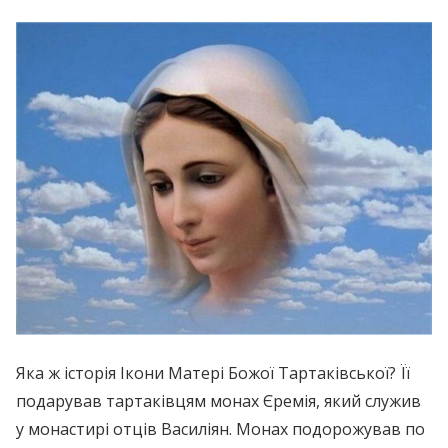
Яка ж історія Ікони Матері Божої Тартаківської? Її
подарував тартаківцям монах Єремія, який служив
у монастирі отців Василіян. Монах подорожував по