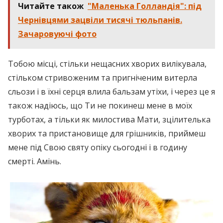
Читайте також
"Маленька Голландія": під
Чернівцями зацвіли тисячі тюльпанів.
Зачаровуючі фото
Тобою місці, стільки нещасних хворих вилікувала,
стільком стривоженим та пригніченим витерла
сльози і в їхні серця влила бальзам утіхи, і через це я
також надіюсь, що Ти не покинеш мене в моїх
турботах, а тільки як милостива Мати, зцілителька
хворих та пристановище для грішників, приймеш
мене під Свою святу опіку сьогодні і в годину
смерті. Амінь.