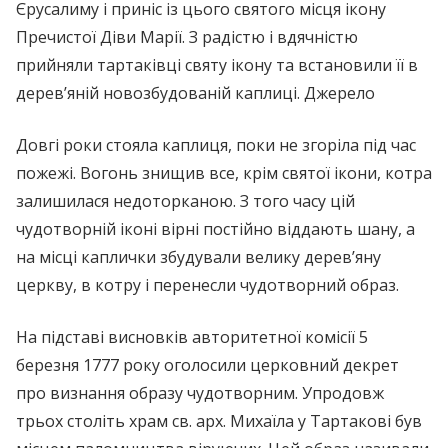
Єрусалиму і приніс із цього святого місця ікону
Пречистої Діви Марії. З радістю і вдячністю
прийняли тартаківці святу ікону та встановили її в
дерев’яній новозбудованій каплиці. Джерело
Довгі роки стояла каплиця, поки не згоріла під час
пожежі. Вогонь знищив все, крім святої ікони, котра
залишилася недоторканою. З того часу цій
чудотворній іконі вірні постійно віддають шану, а
на місці каплички збудували велику дерев’яну
церкву, в котру і перенесли чудотворний образ.
На підставі висновків авторитетної комісії 5
березня 1777 року оголосили церковний декрет
про визнання образу чудотворним. Упродовж
трьох століть храм св. арх. Михаїла у Тартакові був