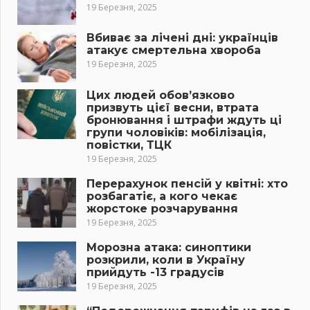
19 Березня, 2025
Вбиває за лічені дні: українців
атакує смертельна хвороба
19 Березня, 2025
Цих людей обов’язково
призвуть цієї весни, втрата
бронювання і штрафи ждуть ці
групи чоловіків: мобілізація,
повістки, ТЦК
19 Березня, 2025
Перерахунок пенсій у квітні: хто
розбагатіє, а кого чекає
жорстоке розчарування
19 Березня, 2025
Морозна атака: синоптики
розкрили, коли в Україну
прийдуть -13 градусів
19 Березня, 2025