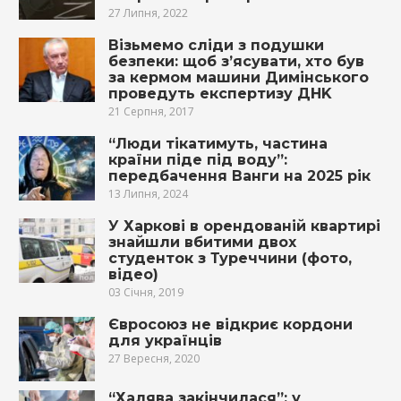
27 Липня, 2022
Візьмемо сліди з подушки
безпеки: щоб з’ясувати, хто був
за кермом машини Димінського
проведуть eкспeртизу ДНK
21 Серпня, 2017
“Люди тікатимуть, частина
країни піде під воду”:
передбачення Ванги на 2025 рік
13 Липня, 2024
У Харкові в орендованій квартирі
знайшли вбитими двох
студенток з Туреччини (фото,
відео)
03 Січня, 2019
Євросоюз не відкриє кордони
для українців
27 Вересня, 2020
“Халява закінчилася”: у