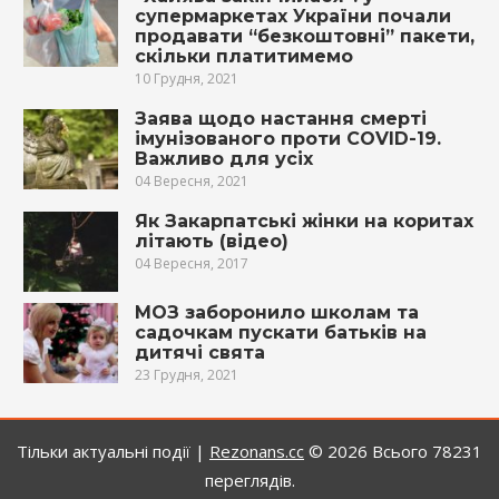
супермаркетах України почали
продавати “безкоштовні” пакети,
скільки платитимемо
10 Грудня, 2021
Заява щодо настання смерті
імунізованого проти COVID-19.
Важливо для усіх
04 Вересня, 2021
Як Закарпатські жінки на коритах
літають (відео)
04 Вересня, 2017
МОЗ заборонило школам та
садочкам пускати батьків на
дитячі свята
23 Грудня, 2021
Тільки актуальні події |
Rezonans.сс
© 2026
Всього 78231
переглядів.