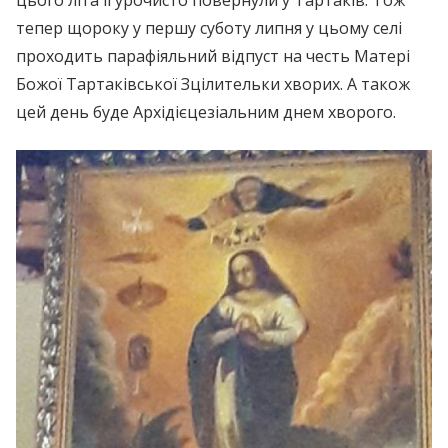
цього літа її урочисто повернули у Тартаків. Тож
тепер щороку у першу суботу липня у цьому селі
проходить парафіяльний відпуст на честь Матері
Божої Тартаківської Зцілительки хворих. А також
цей день буде Архідієцезіальним днем хворого.