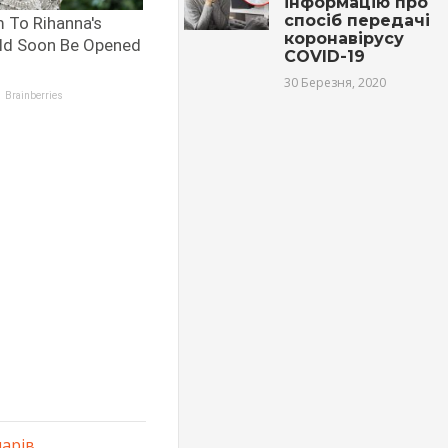
інформацію про
спосіб передачі
коронавірусу
COVID-19
30 Березня, 2020
ларів