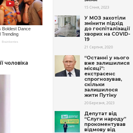
15 Січня, 2023
У МОЗ захотіли
змінити підхід
до госпіталізації
хворих на COVID-
19
21 Серпня, 2020
“Останні у нього
її чоловіка
вже залишилися
місяці”:
екстрасенс
спрогнозував,
скільки
залишилося
жити Путіну
20 Березня, 2023
Депутат від
“Слуги народу”
прокоментував
відмову від