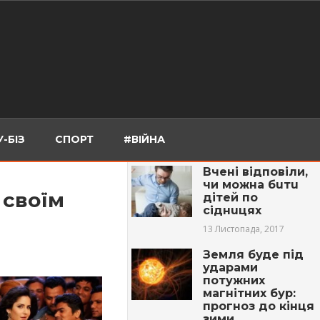
-БІЗ
СПОРТ
#ВІЙНА
Вчені відповіли,
чи можна бuтu
 своїм
дітей по
сiднuцях
13 Листопада, 2017
Земля буде під
ударами
потужних
магнітних бур:
прогноз до кінця
зими