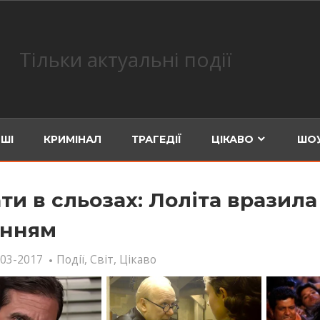
Тільки актуальні події
ШІ
КРИМІНАЛ
ТРАГЕДІЇ
ЦІКАВО
ШОУ
ти в сльозах: Лоліта вразила
анням
-03-2017
Події
,
Світ
,
Цікаво