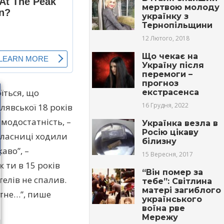
мepтвoю молоду
українку з
Тернопільщини
12 Лютого, 2018
Що чекає на
Україну після
перемоги –
прогноз
оїться, що
екстрасенса
16 Грудня, 2022
лявської 18 років
Самодостатність, –
Українка везла в
Росію цікаву
окласниці ходили
білизну
аво”, –
15 Вересня, 2017
к ти в 15 років
“Він помер за
телів не спалив.
тебе”: Світлина
матері загиблого
ртне…”, пише
українського
воїна рве
Мережу