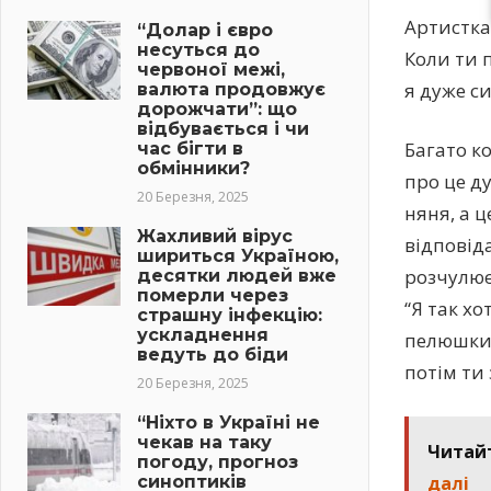
Артистка
“Долар і євро
несуться до
Коли ти п
червоної межі,
я дуже с
валюта продовжує
дорожчати”: що
відбувається і чи
Багато к
час бігти в
обмінники?
про це д
20 Березня, 2025
няня, а ц
Жахливий вірус
відповід
шириться Україною,
розчулює
десятки людей вже
померли через
“Я так хо
страшну інфекцію:
ускладнення
пелюшки, 
ведуть до біди
потім ти 
20 Березня, 2025
“Ніхто в Україні не
чекав на таку
Читай
погоду, прогноз
синоптиків
дaлі