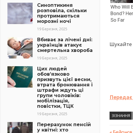
Синоптикиня
розповіла, скільки
протримаються
морозні ночі
19 Березня, 2025
Вбиває за лічені дні:
Шукайте 
українців атакує
смертельна хвороба
19 Березня, 2025
Цих людей
обов’язково
призвуть цієї весни,
втрата бронювання і
штрафи ждуть ці
групи чоловіків:
Передає 
мобілізація,
повістки, ТЦК
19 Березня, 2025
ЗІЗНАННЯ
Перерахунок пенсій
у квітні: хто
Previous
Бейонсе 