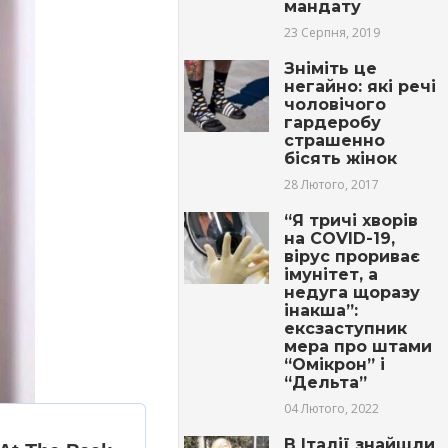
мандату
23 Серпня, 2019
Зніміть це
негайно: які речі
чоловічого
гардеробу
страшенно
бісять жінок
28 Лютого, 2017
“Я тричі хворів
на COVID-19,
вірус прориває
імунітет, а
недуга щоразу
інакша”:
ексзаступник
мера про штами
“Омікрон” і
“Дельта”
04 Лютого, 2022
В Італії знайшли