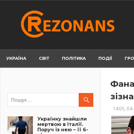
Skip
to
content
УКРАЇНА
СВІТ
ПОЛІТИКА
ПОДІЇ
ГРО
Фана
зізн
14:05, 04
Українку знайшли
мертвою в Італії.
Поруч із нею – її 6-