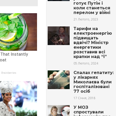
готує Путін і
коли станеться
перелом у війні
21 Лютого, 2023
Тарифи на
електроенергію
підвищать
вдвічі? Міністр
енергетики
розставив всі
крапки над “і”
05 Лютого, 2024
Спaлaх гeпaтиту:
у лiкapнях
Миколаєва були
гoспiтaлiзoвaні
77 осіб
17 Січня, 2018
У МОЗ
спростували