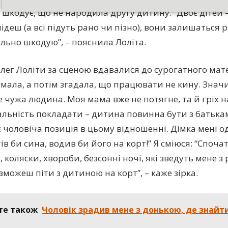
 шкодує, що не народила другу дитину. “Двоє дітей –
ідеш (а всі підуть рано чи пізно), вони залишаться 
ильно шкодую”, – пояснила Лоліта.
олег Лоліти за сценою вдавалися до сурогатного мат
умала, а потім згадала, що працювати не кину. Значи
е чужа людина. Моя мама вже не потягне, та й гріх на
альність покладати – дитина повинна бути з батька
 чоловіча позиція в цьому відношенні. Дімка мені о
тів би сина, водив би його на корт!” Я сміюся: “Споча
коляски, хвороби, безсонні ночі, які зведуть мене з 
зможеш піти з дитиною на корт”, – каже зірка.
те також
Чоловік зрaдив мене з донькoю, де знaйт