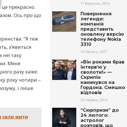
17 Вересня, 2019
 це прекрасно.
Повернення
разом. Ось про що
легенди:
компанія
представить
оновлену версію
еринства. “Я теж
телефону Nokia
3310
ть, з’явиться
15 Лютого, 2017
 неї таку
«Він роками брав
ми. Мене
інтерв’ю у
дного разу каже:
сволоти!» —
Скрипін
тку року чотири –
накинувся на
Гордона. Смешко
розуму, і лише
відповів
23 Червня, 2019
“Сюрпризи” до
24 лютого:
и сили жити
астролог
розповів, що