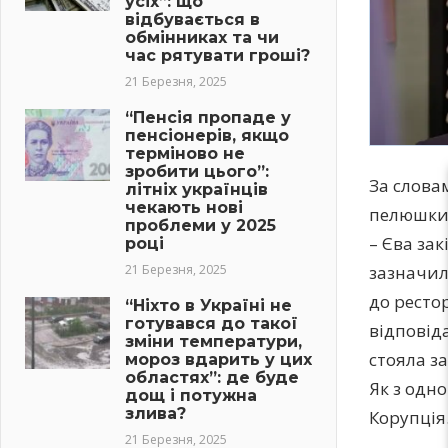
усіх”: що
відбувається в
обмінниках та чи
час рятувати гроші?
21 Березня, 2025
“Пенсія пропаде у
пенсіонерів, якщо
терміново не
зробити цього”:
За словам
літніх українців
чекають нові
пелюшки і
проблеми у 2025
– Єва зак
році
21 Березня, 2025
зазначил
до рестор
“Ніхто в Україні не
готувався до такої
відповіда
зміни температури,
стояла за
мороз вдарить у цих
областях”: де буде
Як з одн
дощ і потужна
злива?
Корупція
21 Березня, 2025