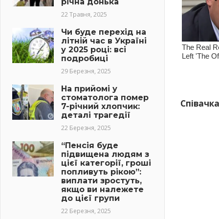
річна донька
22 Травня, 2025
Чи буде перехід на
літній час в Україні
у 2025 році: всі
подробиці
29 Березня, 2025
На прийомі у
стоматолога помер
Співачка
7-річний хлопчик:
деталі трагедії
22 Березня, 2025
“Пенсія буде
підвищена людям з
цієї категорії, гроші
попливуть рікою”:
виплати зростуть,
якщо ви належете
до цієї групи
22 Березня, 2025