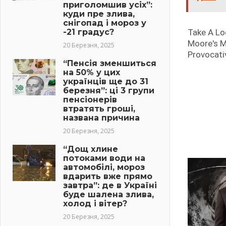
приголомшив усіх”:
куди пре злива,
снігопад і мороз у
-21 градус?
20 Березня, 2025
“Пенсія зменшиться
на 50% у цих
українців ще до 31
березня”: ці 3 групи
пенсіонерів
втратять гроші,
названа причина
20 Березня, 2025
“Дощ хлине
потоками води на
автомобілі, мороз
вдарить вже прямо
завтра”: де в Україні
буде шалена злива,
холод і вітер?
20 Березня, 2025