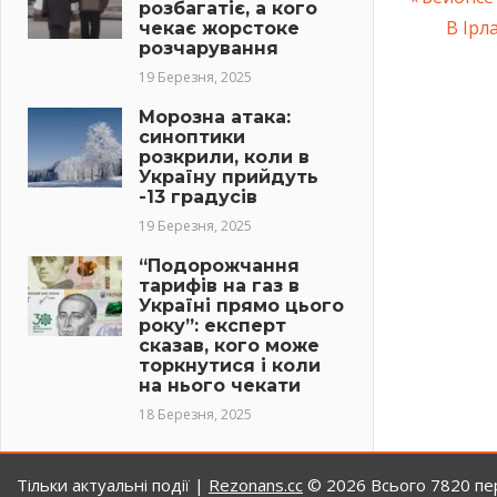
розбагатіє, а кого
Навіг
Post:
Next
В Ірл
чекає жорстоке
розчарування
Post:
запис
19 Березня, 2025
Морозна атака:
синоптики
розкрили, коли в
Україну прийдуть
-13 градусів
19 Березня, 2025
“Подорожчання
тарифів на газ в
Україні прямо цього
року”: експерт
сказав, кого може
торкнутися і коли
на нього чекати
18 Березня, 2025
Тільки актуальні події |
Rezonans.сс
© 2026
Всього 7820 пер