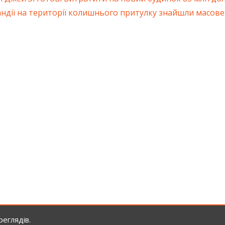
ація
андії на території колишнього притулку знайшли масове
ів
еглядів.