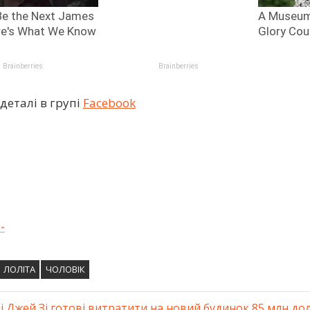
деталі в групі
Facebook
-
ЛОЛІТА
ЧОЛОВІК
і Джей Зі готові витратити на новий будинок 85 млн до