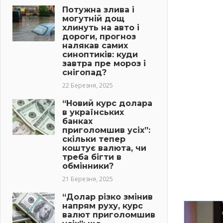
Потужна злива і
могутній дощ
хлинуть на авто і
дороги, прогноз
налякав самих
синоптиків: куди
завтра пре мороз і
снігопад?
22 Березня, 2025
“Новий курс долара
в українських
банках
приголомшив усіх”:
скільки тепер
коштує валюта, чи
треба бігти в
обмінники?
21 Березня, 2025
“Долар різко змінив
напрям руху, курс
валют приголомшив