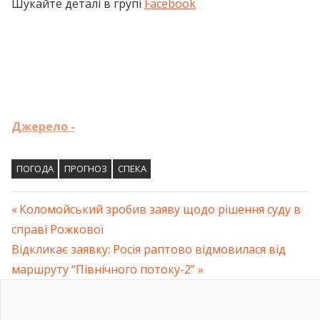
Шукайте деталі в групі
Facebook
Джерело -
ПОГОДА
ПРОГНОЗ
СПЕКА
Previous
Коломойський зробив заяву щодо рішення суду в
Навігація
справі Рожкової
Post:
Next
Відкликає заявку: Росія раптово відмовилася від
записів
Post:
маршруту “Північного потоку-2”