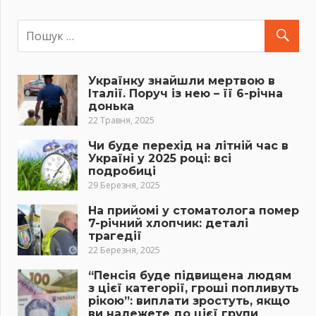
Українку знайшли мертвою в
Італії. Поруч із нею – її 6-річна
донька
22 Травня, 2025
Чи буде перехід на літній час в
Україні у 2025 році: всі
подробиці
29 Березня, 2025
На прийомі у стоматолога помер
7-річний хлопчик: деталі
трагедії
22 Березня, 2025
“Пенсія буде підвищена людям
з цієї категорії, гроші попливуть
рікою”: виплати зростуть, якщо
ви належете до цієї групи