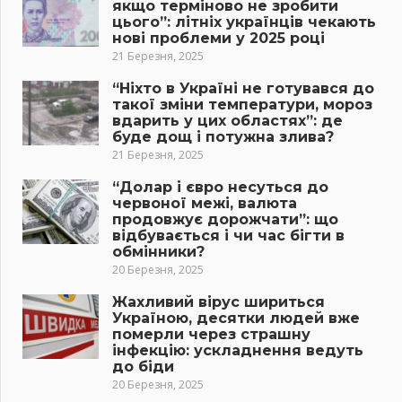
якщо терміново не зробити
цього”: літніх українців чекають
нові проблеми у 2025 році
21 Березня, 2025
“Ніхто в Україні не готувався до
такої зміни температури, мороз
вдарить у цих областях”: де
буде дощ і потужна злива?
21 Березня, 2025
“Долар і євро несуться до
червоної межі, валюта
продовжує дорожчати”: що
відбувається і чи час бігти в
обмінники?
20 Березня, 2025
Жахливий вірус шириться
Україною, десятки людей вже
померли через страшну
інфекцію: ускладнення ведуть
до біди
20 Березня, 2025