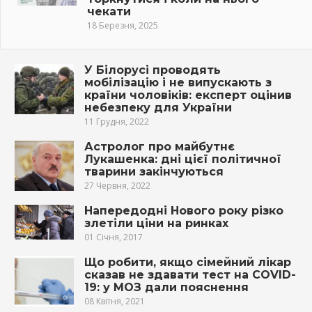
чекати
18 Березня, 2025
У Білорусі проводять
мобілізацію і не випускають з
країни чоловіків: експерт оцінив
небезпеку для України
11 Грудня, 2022
Астролог про майбутнє
Лукашенка: дні цієї політичної
тварини закінчуються
27 Червня, 2022
Напередодні Нового року різко
злетіли ціни на ринках
01 Січня, 2017
Що робити, якщо сімейний лікар
сказав не здавати тест на COVID-
19: у МОЗ дали пояснення
08 Квітня, 2021