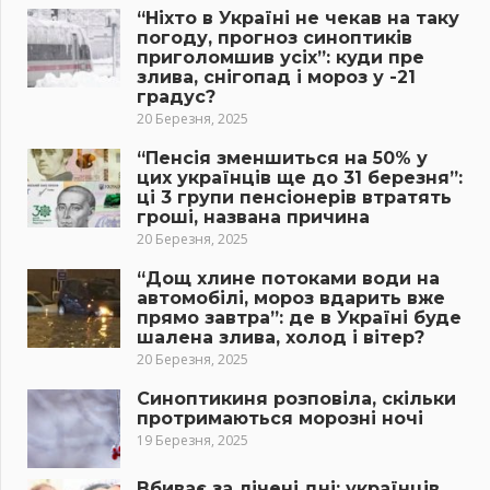
“Ніхто в Україні не чекав на таку
погоду, прогноз синоптиків
приголомшив усіх”: куди пре
злива, снігопад і мороз у -21
градус?
20 Березня, 2025
“Пенсія зменшиться на 50% у
цих українців ще до 31 березня”:
ці 3 групи пенсіонерів втратять
гроші, названа причина
20 Березня, 2025
“Дощ хлине потоками води на
автомобілі, мороз вдарить вже
прямо завтра”: де в Україні буде
шалена злива, холод і вітер?
20 Березня, 2025
Синоптикиня розповіла, скільки
протримаються морозні ночі
19 Березня, 2025
Вбиває за лічені дні: українців