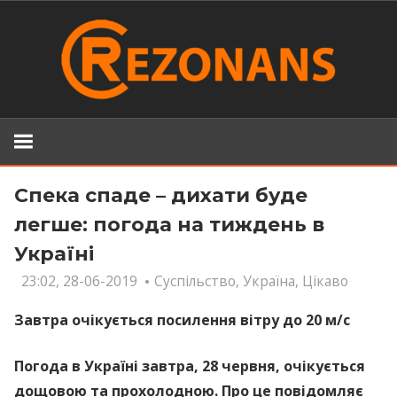
Skip
to
content
Спека спаде – дихати буде
легше: погода на тиждень в
Україні
23:02, 28-06-2019
Суспільство
,
Україна
,
Цікаво
Завтра очікується посилення вітру до 20 м/с
Погода в Україні завтра, 28 червня, очікується
дощовою та прохолодною. Про це повідомляє