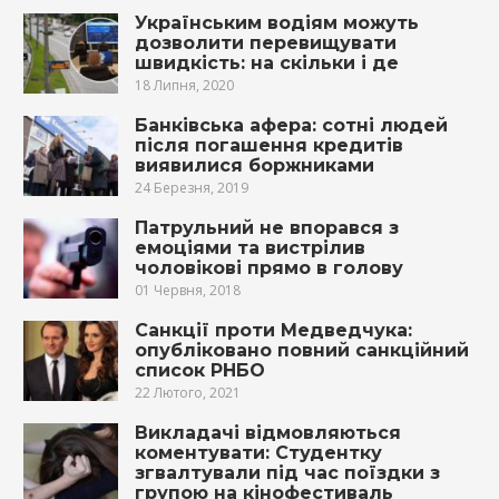
Українським водіям можуть
дозволити перевищувати
швидкість: на скільки і де
18 Липня, 2020
Банківська афера: сотні людей
після погашення кредитів
виявилися боржниками
24 Березня, 2019
Патрульний не впорався з
емоціями та вистрілив
чоловікові прямо в голову
01 Червня, 2018
Санкції проти Медведчука:
опубліковано повний санкційний
список РНБО
22 Лютого, 2021
Викладачі відмовляються
коментувати: Студентку
згвалтували під час поїздки з
групою на кінофестиваль