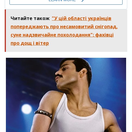
Читайте також
"У цій області українців
попереджають про несамовитий снігопад,
суне надзвичайне похолодання": фахівці
про дощ і вітер