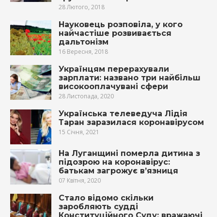
28 Лютого, 2018
Науковець розповіла, у кого
найчастіше розвивається
дальтонізм
16 Вересня, 2018
Українцям перерахували
зарплати: названо три найбільш
високооплачувані сфери
28 Листопада, 2020
Українська телеведуча Лідія
Таран заразилася коронавірусом
15 Січня, 2021
На Луганщині померла дитина з
підозрою на коронавірус:
батькам загрожує в’язниця
07 Квітня, 2020
Стало відомо скільки
заробляють судді
Конституційного Суду: вражаючі