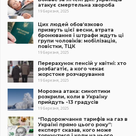
атакує смертельна хвороба
19 Березня, 2025
Цих людей обов’язково
призвуть цієї весни, втрата
бронювання і штрафи ждуть ці
групи чоловіків: мобілізація,
повістки, ТЦК
19 Березня, 2025
Перерахунок пенсій у квітні: хто
розбагатіє, а кого чекає
жорстоке розчарування
19 Березня, 2025
Морозна атака: синоптики
розкрили, коли в Україну
прийдуть -13 градусів
19 Березня, 2025
“Подорожчання тарифів на газ в
Україні прямо цього року”:
експерт сказав, кого може
торкнутися і коли на нього