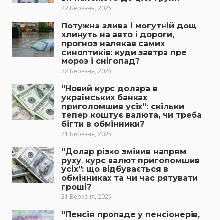
22 Березня, 2025
Потужна злива і могутній дощ
хлинуть на авто і дороги,
прогноз налякав самих
синоптиків: куди завтра пре
мороз і снігопад?
22 Березня, 2025
“Новий курс долара в
українських банках
приголомшив усіх”: скільки
тепер коштує валюта, чи треба
бігти в обмінники?
21 Березня, 2025
“Долар різко змінив напрям
руху, курс валют приголомшив
усіх”: що відбувається в
обмінниках та чи час рятувати
гроші?
21 Березня, 2025
“Пенсія пропаде у пенсіонерів,