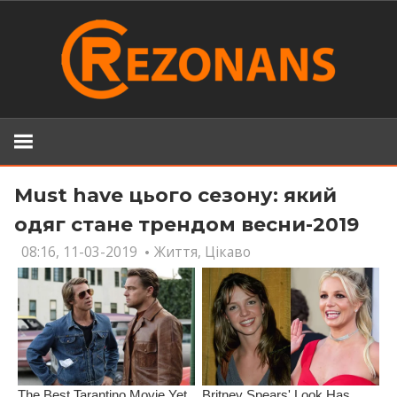
Skip
to
content
Must have цього сезону: який
одяг стане трендом весни-2019
08:16, 11-03-2019
Життя
,
Цікаво