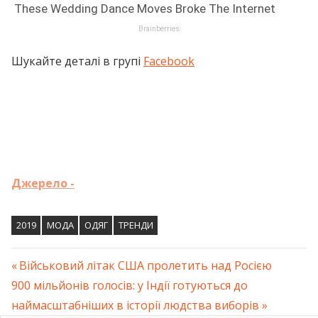
Шукайте деталі в групі
Facebook
Джерело -
2019
МОДА
ОДЯГ
ТРЕНДИ
Previous
Військовий літак США пролетить над Росією
Навігація
Next
900 мільйонів голосів: у Індії готуються до
Post:
Post:
наймасштабніших в історії людства виборів
записів