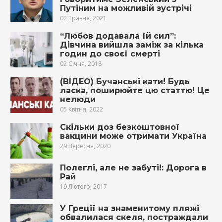
Путіним на можливій зустрічі
02 Травня, 2021
“Любов додавала їй сил”:
Дівчина вийшла заміж за кілька
годин до своєї смерті
02 Січня, 2018
(ВІДЕО) Бучанські кати! Будь
ласка, поширюйте цю статтю! Це
нелюди
05 Квітня, 2022
Скільки доз безкоштовної
вакцини може отримати Україна
29 Вересня, 2020
Полеглі, але не забуті!: Дорога в
Рай
19 Лютого, 2017
У Греції на знаменитому пляжі
обвалилася скеля, постраждали