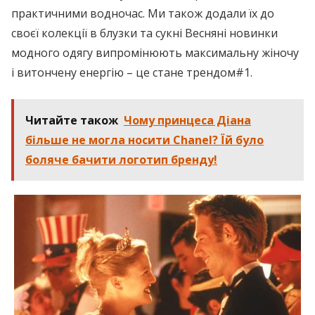
практичними водночас. Ми також додали їх до
своєї колекції в блузки та сукні Весняні новинки
модного одягу випромінюють максимальну жіночу
і витончену енергію – це стане трендом#1.
Читайте також
Чoму принцеcа Діана
більше не могла носити Chanel? Їй було
боляче бачити логотип бренду!