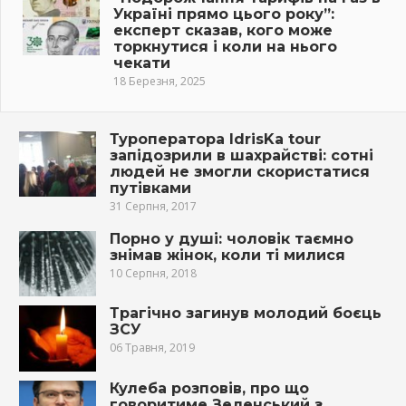
Україні прямо цього року”:
експерт сказав, кого може
торкнутися і коли на нього
чекати
18 Березня, 2025
Туроператора IdrisKa tour
запідозрили в шахрайстві: сотні
людей не змогли скористатися
путівками
31 Серпня, 2017
Порно у душі: чоловік таємно
знімав жінок, коли ті милися
10 Серпня, 2018
Трагічно загинув молодий боєць
ЗСУ
06 Травня, 2019
Кулеба розповів, про що
говоритиме Зеленський з