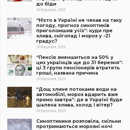
до біди
20 Березня, 2025
“Ніхто в Україні не чекав на таку
погоду, прогноз синоптиків
приголомшив усіх”: куди пре
злива, снігопад і мороз у -21
градус?
20 Березня, 2025
“Пенсія зменшиться на 50% у
цих українців ще до 31 березня”:
ці 3 групи пенсіонерів втратять
гроші, названа причина
20 Березня, 2025
“Дощ хлине потоками води на
автомобілі, мороз вдарить вже
прямо завтра”: де в Україні буде
шалена злива, холод і вітер?
20 Березня, 2025
Синоптикиня розповіла, скільки
протримаються морозні ночі