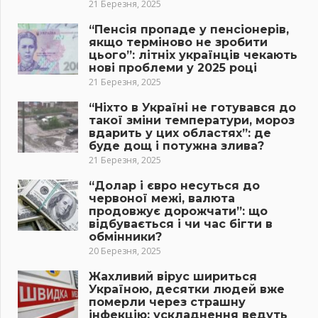
21 Березня, 2025
“Пенсія пропаде у пенсіонерів,
якщо терміново не зробити
цього”: літніх українців чекають
нові проблеми у 2025 році
21 Березня, 2025
“Ніхто в Україні не готувався до
такої зміни температури, мороз
вдарить у цих областях”: де
буде дощ і потужна злива?
21 Березня, 2025
“Долар і євро несуться до
червоної межі, валюта
продовжує дорожчати”: що
відбувається і чи час бігти в
обмінники?
20 Березня, 2025
Жахливий вірус шириться
Україною, десятки людей вже
померли через страшну
інфекцію: ускладнення ведуть