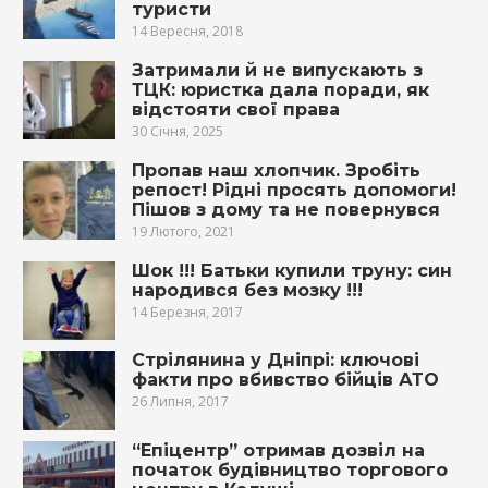
туристи
14 Вересня, 2018
Затримали й не випускають з
ТЦК: юристка дала поради, як
відстояти свої права
30 Січня, 2025
Пропав наш хлопчик. Зробіть
репост! Рідні просять допомоги!
Пішов з дому та не повернувся
19 Лютого, 2021
Шок !!! Батьки купили труну: син
народився без мозку !!!
14 Березня, 2017
Стрілянина у Дніпрі: ключові
факти про вбивство бійців АТО
26 Липня, 2017
“Епіцентр” отримав дозвіл на
початок будівництво торгового