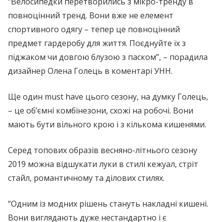
“Велосипедки перетворились з мікро-тренду в
повноцінний тренд. Вони вже не елемент
спортивного одягу – тепер це повноцінний
предмет гардеробу для життя. Поєднуйте їх з
піджаком чи довгою блузою з паском”, – порадила
дизайнер Олена Голець в коментарі УНН.
Ще один must have цього сезону, на думку Голець,
– це об’ємні комбінезони, схожі на робочі. Вони
мають бути вільного крою і з кількома кишенями.
Серед топових образів весняно-літнього сезону
2019 можна відшукати луки в стилі кежуал, стріт
стайл, романтичному та ділових стилях.
“Одним із модних рішень стануть накладні кишені.
Вони виглядають дуже нестандартно і є