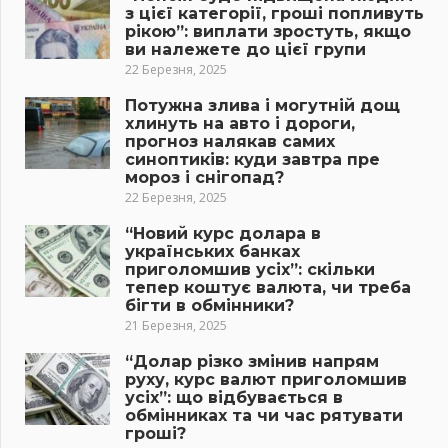
з цієї категорії, гроші попливуть
рікою”: виплати зростуть, якщо
ви належете до цієї групи
22 Березня, 2025
Потужна злива і могутній дощ
хлинуть на авто і дороги,
прогноз налякав самих
синоптиків: куди завтра пре
мороз і снігопад?
22 Березня, 2025
“Новий курс долара в
українських банках
приголомшив усіх”: скільки
тепер коштує валюта, чи треба
бігти в обмінники?
21 Березня, 2025
“Долар різко змінив напрям
руху, курс валют приголомшив
усіх”: що відбувається в
обмінниках та чи час рятувати
гроші?