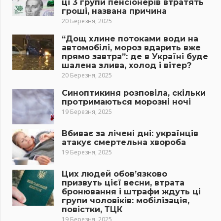
ці 3 групи пенсіонерів втратять
гроші, названа причина
20 Березня, 2025
“Дощ хлине потоками води на
автомобілі, мороз вдарить вже
прямо завтра”: де в Україні буде
шалена злива, холод і вітер?
20 Березня, 2025
Синоптикиня розповіла, скільки
протримаються морозні ночі
19 Березня, 2025
Вбиває за лічені дні: українців
атакує смертельна хвороба
19 Березня, 2025
Цих людей обов’язково
призвуть цієї весни, втрата
бронювання і штрафи ждуть ці
групи чоловіків: мобілізація,
повістки, ТЦК
19 Березня, 2025