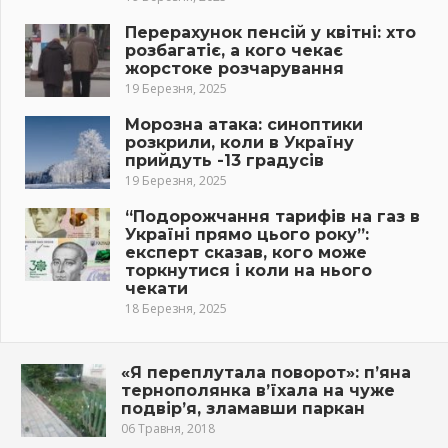
Перерахунок пенсій у квітні: хто
розбагатіє, а кого чекає
жорстоке розчарування
19 Березня, 2025
Морозна атака: синоптики
розкрили, коли в Україну
прийдуть -13 градусів
19 Березня, 2025
“Подорожчання тарифів на газ в
Україні прямо цього року”:
експерт сказав, кого може
торкнутися і коли на нього
чекати
18 Березня, 2025
«Я переплутала поворот»: п’яна
тернополянка в’їхала на чуже
подвір’я, зламавши паркан
06 Травня, 2018