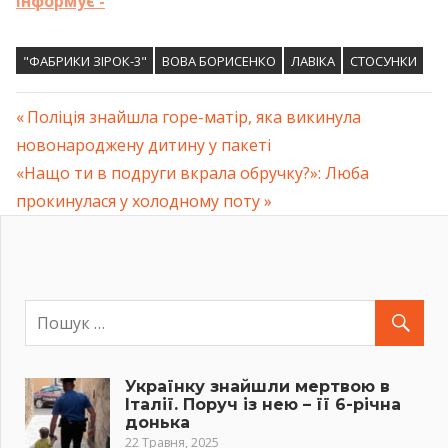
Інформує -
"ФАБРИКИ ЗІРОК-3"
ВОВА БОРИСЕНКО
ЛАВІКА
СТОСУНКИ
Previous
Поліція знайшла горе-матір, яка викинула
Навігація
новонароджену дитину у пакеті
Post:
Next
«Нащо ти в подруги вкрала обручку?»: Люба
записів
Post:
прокинулася у холодному поту
Українку знайшли мертвою в
Італії. Поруч із нею – її 6-річна
донька
22 Травня, 2025