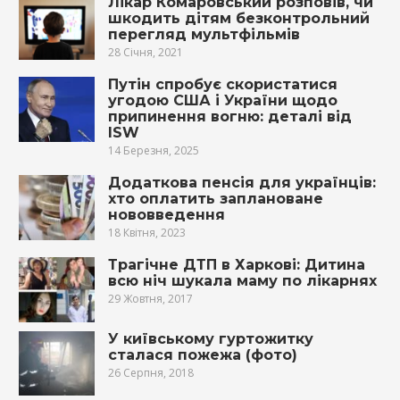
Лікар Комаровський розповів, чи
шкодить дітям безконтрольний
перегляд мультфільмів
28 Січня, 2021
Путін спробує скористатися
угодою США і України щодо
припинення вогню: деталі від
ISW
14 Березня, 2025
Додаткова пенсія для українців:
хто оплатить заплановане
нововведення
18 Квітня, 2023
Трагічне ДТП в Харкові: Дитина
всю ніч шукала маму по лікарнях
29 Жовтня, 2017
У київському гуртожитку
сталася пожежа (фото)
26 Серпня, 2018