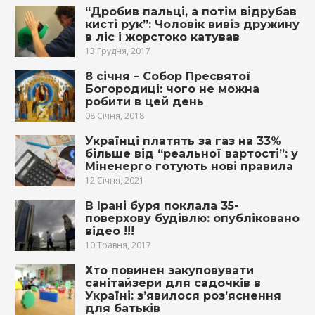
“Дробив пальці, а потім відрубав
кисті рук”: Чоловік вивіз дружину
в ліс і жорстоко катував
13 Грудня, 2017
8 січня – Собор Пресвятої
Богородиці: чого не можна
робити в цей день
08 Січня, 2018
Українці платять за газ на 33%
більше від “реальної вартості”: у
Міненерго готують нові правила
12 Січня, 2021
В Ірані буря поклала 35-
поверхову будівлю: опубліковано
відео !!!
10 Травня, 2017
Хто повинен закуповувати
санітайзери для садочків в
Україні: з’явилося роз’яснення
для батьків