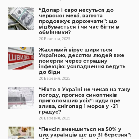
“Долар і євро несуться до
червоної межі, валюта
продовжує дорожчати”: що
відбувається і чи час бігти в
обмінники?
20 Березня, 2025
Жахливий вірус шириться
Україною, десятки людей вже
померли через страшну
інфекцію: ускладнення ведуть
до біди
20 Березня, 2025
“Ніхто в Україні не чекав на таку
погоду, прогноз синоптиків
приголомшив усіх”: куди пре
злива, снігопад і мороз у -21
градус?
20 Березня, 2025
“Пенсія зменшиться на 50% у
цих українців ще до 31 березня”: