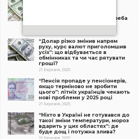
“Новий курс долара в
українських банках
приголомшив усіх”: скільки
тепер коштує валюта, чи треба
бігти в обмінники?
21 Березня, 2025
“Долар різко змінив напрям
руху, курс валют приголомшив
усіх”: що відбувається в
обмінниках та чи час рятувати
гроші?
21 Березня, 2025
“Пенсія пропаде у пенсіонерів,
якщо терміново не зробити
цього”: літніх українців чекають
нові проблеми у 2025 році
21 Березня, 2025
“Ніхто в Україні не готувався до
такої зміни температури, мороз
вдарить у цих областях”: де
буде дощ і потужна злива?
21 Березня, 2025