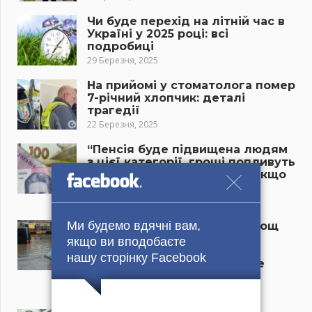
Чи буде перехід на літній час в
Україні у 2025 році: всі
подробиці
29 Березня, 2025
На прийомі у стоматолога помер
7-річний хлопчик: деталі
трагедії
22 Березня, 2025
“Пенсія буде підвищена людям
з цієї категорії, гроші попливуть
рікою”: виплати зростуть, якщо
ви належете до цієї групи
22 Березня, 2025
Ми будемо вдячні вам,
Потужна злива і могутній дощ
хлинуть на авто і дороги,
якщо ви вподобаєте
прогноз налякав самих
нашу сторінку Facebook
синоптиків: куди завтра пре
мороз і снігопад?
22 Березня, 2025