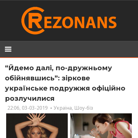
Skip
to
content
“Йдемо далі, по-дружньому
обійнявшись”: зіркове
українське подружжя офіційно
розлучилися
22:06, 03-03-2019
Україна
,
Шоу-біз