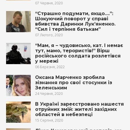
07 Червня, 2020
“Страшно подумати, якщо….”:
Шокуючий поворот у справі
вбивства Даринки Лук’яненко.
“Сил і терпіння батькам”
07 Лютого, 2020
“Мам, я – чудовисько, кат. І немає
тут, мамо, терористів!” Вірш
російського солдата розлетівся
у мережі
06 Березня, 2022
Оксана Марченко зробила
зізнання про свої стосунки із
Зеленським
24 Червня, 2020
В Україні зареєстровано нашестя
отруйних змій: жителі західних
областей в небезпеці
15 Серпня, 2020