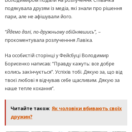
Володимиром подали на розлучення. Співачка
подякувала друзям із медіа, які знали про рішення
пари, але не афішували його.
“Йдемо далі, по-дружньому обійнявшись”,
–
прокоментувала розлученння Лавіка.
На особистій сторінці у Фейсбуці Володимир
Борисенко написав: “Правду кажуть: все добре
колись закінчується”. Успіхів тобі. Дякую за, що від
твоєї любові я відчував себе щасливим. Дякую за
наше тепле кохання”.
Читайте також
Як чоловіки вбивають своїх
дружин?