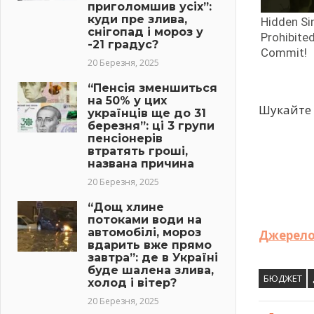
приголомшив усіх”:
куди пре злива,
снігопад і мороз у
-21 градус?
20 Березня, 2025
“Пенсія зменшиться
на 50% у цих
Шукайте 
українців ще до 31
березня”: ці 3 групи
пенсіонерів
втратять гроші,
названа причина
20 Березня, 2025
“Дощ хлине
потоками води на
автомобілі, мороз
Джерело
вдарить вже прямо
завтра”: де в Україні
буде шалена злива,
БЮДЖЕТ
холод і вітер?
20 Березня, 2025