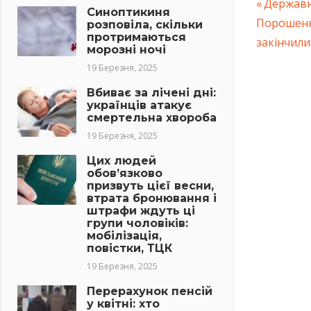
Previous
Державн
Синоптикиня
Навіг
Next
Порошенко
Post:
розповіла, скільки
протримаються
Post:
закінчили
запис
морозні ночі
19 Березня, 2025
Вбиває за лічені дні:
українців атакує
смертельна хвороба
19 Березня, 2025
Цих людей
обов’язково
призвуть цієї весни,
втрата бронювання і
штрафи ждуть ці
групи чоловіків:
мобілізація,
повістки, ТЦК
19 Березня, 2025
Перерахунок пенсій
у квітні: хто