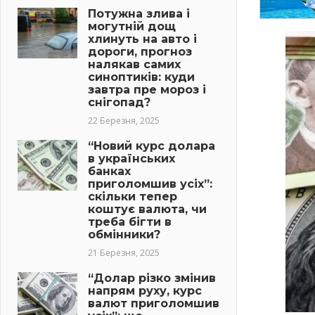
Потужна злива і
могутній дощ
хлинуть на авто і
дороги, прогноз
налякав самих
синоптиків: куди
завтра пре мороз і
снігопад?
22 Березня, 2025
“Новий курс долара
в українських
банках
приголомшив усіх”:
скільки тепер
коштує валюта, чи
треба бігти в
обмінники?
21 Березня, 2025
“Долар різко змінив
напрям руху, курс
валют приголомшив