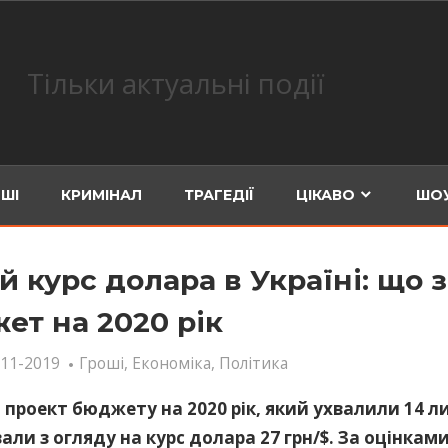
Тільки актуальні події
ШІ
КРИМІНАЛ
ТРАГЕДІЇ
ЦІКАВО
ШОУ
й курс долара в Україні: що 
ет на 2020 рік
-11-2019
Гроші
,
Економіка
,
Політика
і проект бюджету на 2020 рік, який ухвалили 14 
али з огляду на курс долара 27 грн/$. За оцінкам