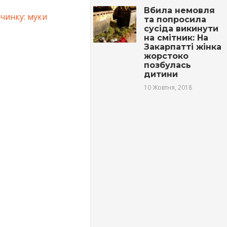
Вбила немовля
вчинку: муки
та попросила
сусіда викинути
на смітник: На
Закарпатті жінка
жорстоко
позбулась
дитини
10 Жовтня, 2018