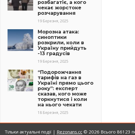
розбагатіє, а кого
чекає жорстоке
розчарування
19 Березня, 2025
Морозна атака:
синоптики
розкрили, коли в
Україну прийдуть
-13 градусів
19 Березня, 2025
“Подорожчання
тарифів на газ в
Україні прямо цього
року”: експерт
сказав, кого може
торкнутися і коли
на нього чекати
18 Березня, 2025
Тільки актуальні події |
Rezonans.сс
© 2026
Всього 86123 пе