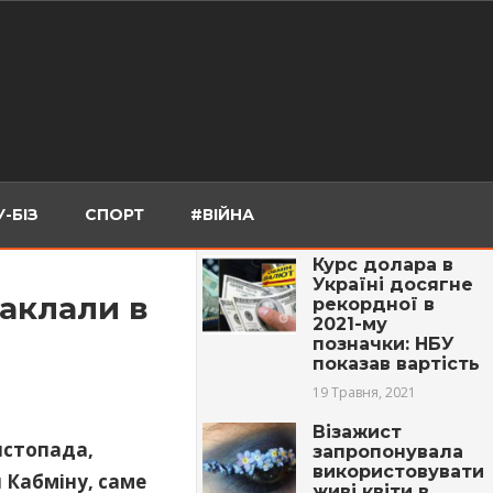
-БІЗ
СПОРТ
#ВІЙНА
Курс долара в
Україні досягне
заклали в
рекордної в
2021-му
позначки: НБУ
показав вартість
19 Травня, 2021
Візажист
листопада,
запропонувала
використовувати
и Кабміну, саме
живі квіти в