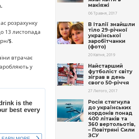
макіяжі
.
06 Травня, 2017
час розрахунку
В Італії знайшли
тіло 29-річної
що 13 листопада
української
рн/$.
заробітчанки
(фото)
20 Квітня, 2019
аїни втрачає
Найстарший
 заробляють у
футболіст світу
зіграв в день
свого 50-річчя
27 Лютого, 2017
Росія стягнула
до українських
кордонів понад
400 літаків та
360 вертольотів,
– Повітряні Сили
ЗСУ