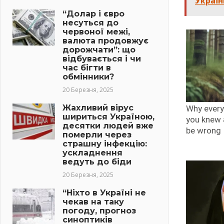
Україн
“Долар і євро
несуться до
червоної межі,
валюта продовжує
дорожчати”: що
відбувається і чи
час бігти в
обмінники?
20 Березня, 2025
Жахливий вірус
шириться Україною,
десятки людей вже
померли через
страшну інфекцію:
ускладнення
ведуть до біди
20 Березня, 2025
“Ніхто в Україні не
чекав на таку
погоду, прогноз
синоптиків