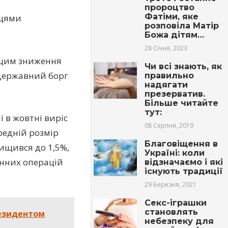
пророцтво
Фатіми, яке
мцями
розповіла Матір
Божа дітям…
28 Січня, 2023
а цим зниження
Чи всі знають, як
 державний борг
правильно
надягати
презерватив.
Більше читайте
тут:
 в жовтні виріс
08 Серпня, 2019
ередній розмір
Благовіщення в
ищився до 1,5%,
Україні: коли
інних операцій
відзначаємо і які
існують традиції
29 Березня, 2021
Секс-іграшки
становлять
резидентом
небезпеку для