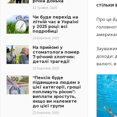
річна донька
стільки
22 Травня, 2025
Чи буде перехід на
Про це й
літній час в Україні
головног
у 2025 році: всі
подробиці
американ
29 Березня, 2025
На прийомі у
Зауважим
стоматолога помер
доходи: д
7-річний хлопчик:
деталі трагедії
валюті, 
22 Березня, 2025
“Пенсія буде
підвищена людям з
цієї категорії, гроші
попливуть рікою”:
виплати зростуть,
якщо ви належете
до цієї групи
22 Березня, 2025