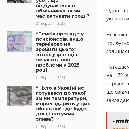
усіх”: що
відбувається в
Одна з п
обмінниках та чи
час рятувати гроші?
українсь
21 Березня, 2025
“Пенсія пропаде у
Незважаю
пенсіонерів, якщо
прибутко
терміново не
зробити цього”:
залишаєт
літніх українців
чекають нові
проблеми у 2025
Нагадаєм
році
на 1,7% д
21 Березня, 2025
спреду з
“Ніхто в Україні не
що свідч
готувався до такої
зміни температури,
закладаю
мороз вдарить у цих
областях”: де буде
дощ і потужна
злива?
Читай
21 Березня, 2025