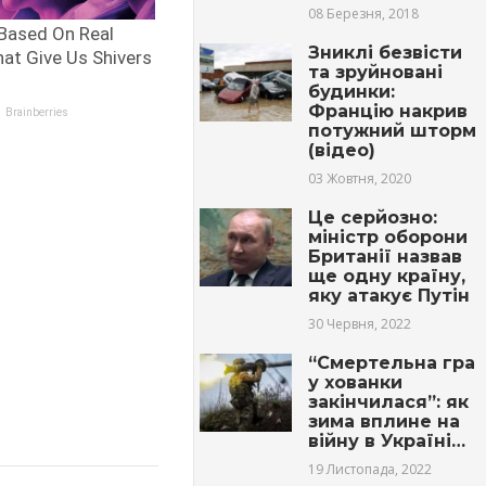
08 Березня, 2018
Зниклі безвісти
та зруйновані
будинки:
Францію накрив
потужний шторм
(відео)
03 Жовтня, 2020
Це серйозно:
міністр оборони
Британії назвав
ще одну країну,
яку атакує Путін
30 Червня, 2022
“Смертельна гра
у хованки
закінчилася”: як
зима вплине на
війну в Україні…
19 Листопада, 2022