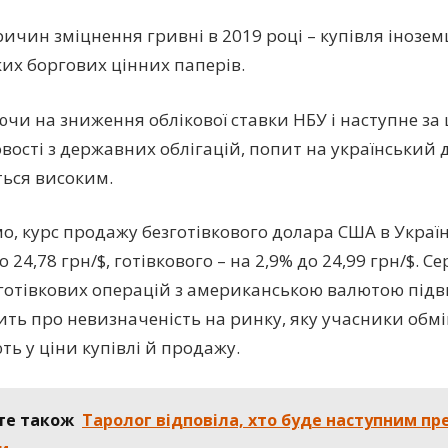
ричин зміцнення гривні в 2019 році – купівля інозе
ких боргових цінних паперів.
чи на зниження облікової ставки НБУ і наступне з
вості з державних облігацій, попит на український
ься високим.
о, курс продажу безготівкового долара США в Україні
о 24,78 грн/$, готівкового – на 2,9% до 24,99 грн/$. С
 готівкових операцій з американською валютою підв
ить про невизначеність на ринку, яку учасники обм
ть у ціни купівлі й продажу.
те також
Таролог відповіла, хто буде наступним п