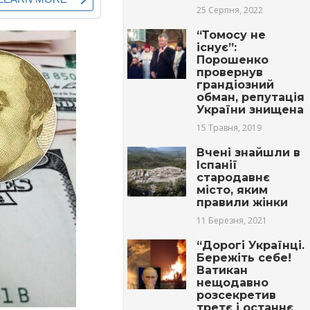
25 Серпня, 2022
“Томосу не
існує”:
Порошенко
провернув
грандіозний
обман, репутація
України знищена
15 Травня, 2019
Вчені знайшли в
Іспанії
стародавнє
місто, яким
правили жінки
11 Березня, 2021
“Дорогі Українці.
Бережіть себе!
Ватикан
нещодавно
розсекретив
третє і останнє