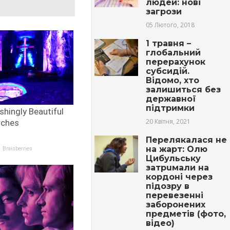
людей: нові
загрози
05 Лютого, 2018
1 травня –
глобальний
перерахунок
субсидій.
Відомо, хто
залишиться без
державної
підтримки
20 Квітня, 2021
Пeрeлякалася не
на жарт: Олю
Цибульську
зaтрuмaли на
кордоні через
пiдoзрy в
перевезенні
забoрoнeних
предметів (фото,
відео)