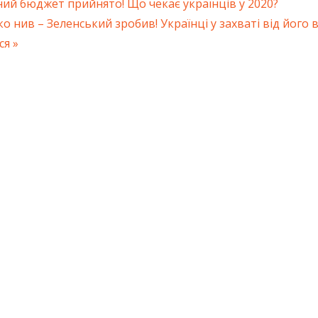
ий бюджет прийнято! Що чекає українців у 2020?
ація
 нив – Зеленський зробив! Українці у захваті від його 
ся
ів