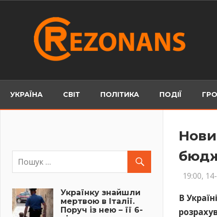
Skip
to
content
УКРАЇНА
СВІТ
ПОЛІТИКА
ПОДІЇ
ГРО
Нови
бюдж
19:00, 14
Українку знайшли
В Україн
мертвою в Італії.
Поруч із нею – її 6-
розрахув