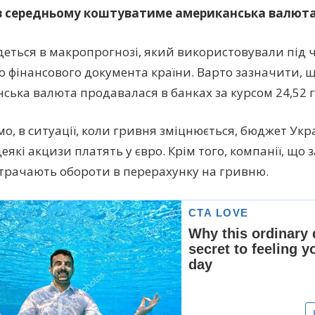
 в середньому коштуватиме американська валюта
деться в макропрогнозі, який використовували під 
о фінансового документа країни. Варто зазначити, 
ська валюта продавалася в банках за курсом 24,52 г
о, в ситуації, коли гривня зміцнюється, бюджет Укр
еякі акцизи платять у євро. Крім того, компанії, що
втрачають обороти в перерахунку на гривню.