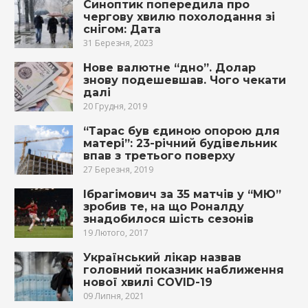
Синоптик попередила про
чергову хвилю похолодання зі
снігом: Дата
31 Березня, 2023
Нове валютне “дно”. Долар
знову подешевшав. Чого чекати
далі
20 Грудня, 2019
“Тарас був єдиною опорою для
матері”: 23-річний будівельник
впав з третього поверху
27 Березня, 2019
Ібрагімович за 35 матчів у “МЮ”
зробив те, на що Роналду
знадобилося шість сезонів
19 Лютого, 2017
Український лікар назвав
головний показник наближення
нової хвилі COVID-19
09 Липня, 2021