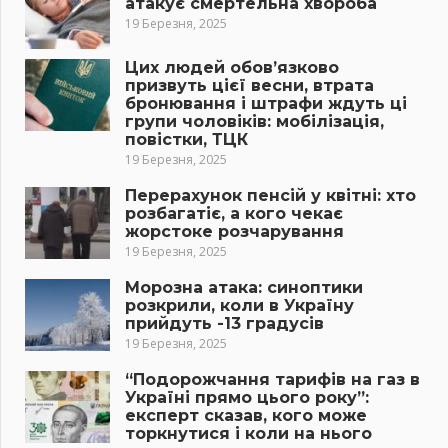
атакує смертельна хвороба
19 Березня, 2025
Цих людей обов’язково
призвуть цієї весни, втрата
бронювання і штрафи ждуть ці
групи чоловіків: мобілізація,
повістки, ТЦК
19 Березня, 2025
Перерахунок пенсій у квітні: хто
розбагатіє, а кого чекає
жорстоке розчарування
19 Березня, 2025
Морозна атака: синоптики
розкрили, коли в Україну
прийдуть -13 градусів
19 Березня, 2025
“Подорожчання тарифів на газ в
Україні прямо цього року”:
експерт сказав, кого може
торкнутися і коли на нього