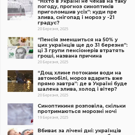
“Ніхто в Україні не чекав на таку
погоду, прогноз синоптиків
приголомшив усіх”: куди пре
злива, снігопад і мороз у -21
градус?
20 Березня, 2025
“Пенсія зменшиться на 50% у
цих українців ще до 31 березня”:
ці 3 групи пенсіонерів втратять
гроші, названа причина
20 Березня, 2025
“Дощ хлине потоками води на
автомобілі, мороз вдарить вже
прямо завтра”: де в Україні буде
шалена злива, холод і вітер?
20 Березня, 2025
Синоптикиня розповіла, скільки
протримаються морозні ночі
19 Березня, 2025
Вбиває за лічені дні: українців