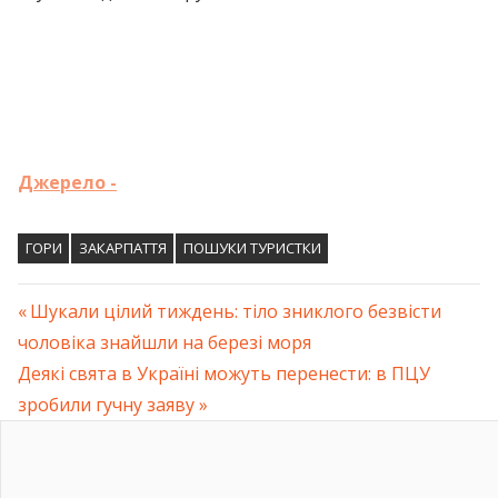
Джерело -
ГОРИ
ЗАКАРПАТТЯ
ПОШУКИ ТУРИСТКИ
Previous
Шукали цілий тиждень: тіло зниклого безвісти
Навігація
чоловіка знайшли на березі моря
Post:
Next
Деякі свята в Україні можуть перенести: в ПЦУ
записів
Post:
зробили гучну заяву