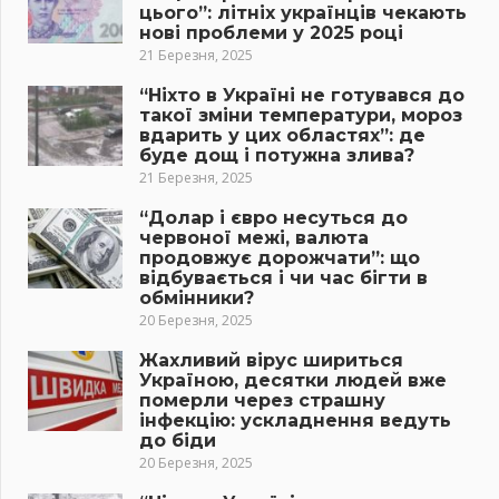
цього”: літніх українців чекають
нові проблеми у 2025 році
21 Березня, 2025
“Ніхто в Україні не готувався до
такої зміни температури, мороз
вдарить у цих областях”: де
буде дощ і потужна злива?
21 Березня, 2025
“Долар і євро несуться до
червоної межі, валюта
продовжує дорожчати”: що
відбувається і чи час бігти в
обмінники?
20 Березня, 2025
Жахливий вірус шириться
Україною, десятки людей вже
померли через страшну
інфекцію: ускладнення ведуть
до біди
20 Березня, 2025