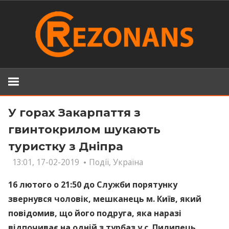
Skip
to
content
У горах Закарпаття з
гвинтокрилом шукають
туристку з Дніпра
13:01, 17-02-2019
Події
,
Україна
16 лютого о 21:50 до Служби порятунку
звернувся чоловік, мешканець м. Київ, який
повідомив, що його подруга, яка наразі
відпочиває на одній з турбаз у с. Пилипець