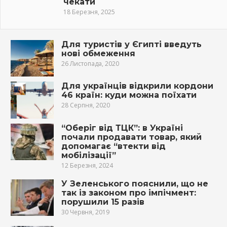
чекати
18 Березня, 2025
Для туристів у Єгипті введуть
нові обмеження
26 Листопада, 2020
Для українців відкрили кордони
46 країн: куди можна поїхати
28 Серпня, 2020
“Оберіг від ТЦК”: в Україні
почали продавати товар, який
допомагає “втекти від
мобілізації”
12 Березня, 2024
У Зеленського пояснили, що не
так із законом про імпічмент:
порушили 15 разів
30 Червня, 2019