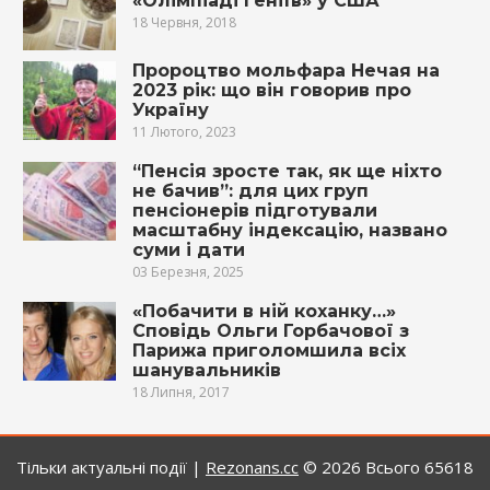
«Олімпіаді геніїв» у США
18 Червня, 2018
Пророцтво мольфара Нечая на
2023 рік: що він говорив про
Україну
11 Лютого, 2023
“Пенсія зросте так, як ще ніхто
не бачив”: для цих груп
пенсіонерів підготували
масштабну індексацію, названо
суми і дати
03 Березня, 2025
«Побачити в ній коханку…»
Сповідь Ольги Горбачової з
Парижа приголомшила всіх
шанувальників
18 Липня, 2017
Тільки актуальні події |
Rezonans.сс
© 2026
Всього 65618