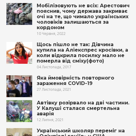
Мобілізовують не всіх: Арестович
пояснив, чому держава закриває
очі на те, що чимало українських
чоловіків залишаються за
кордоном
10 Червня, 2022
Щось пішло не так: Дівчина
купила на Аліекспрес кросівки, а
коли відкрила посилку мало не
помepла від сміху(фото)
04 Листопада, 2017
Яка ймовірність повторного
зараження COVID-19
27 Листопада, 2021
Автівку розірвало на дві частини.
У Калуші сталася смертельна
аварія
12 Липня, 2021
Український школяр переміг на