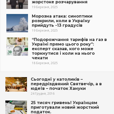
жорстоке розчарування
19 Березня, 2025
Морозна атака: синоптики
розкрили, коли в Україну
прийдуть -13 градусів
19 Березня, 2025
“Подорожчання тарифів на газ в
Україні прямо цього року”:
експерт сказав, кого може
торкнутися і коли на нього
чекати
18 Березня, 2025
Сьогодні у католиків –
передріздвяний Святвечір, а в
юдеїв – початок Хануки
24 Грудня, 2016
25 тисяч гривень! Українцям
приготували новий жорсткий
податок.