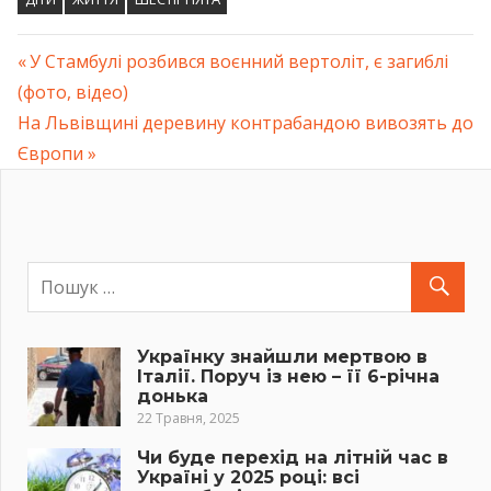
Previous
У Стамбулі розбився воєнний вертоліт, є загиблі
Навігація
(фото, відео)
Post:
Next
На Львівщині деревину контрабандою вивозять до
записів
Post:
Європи
Українку знайшли мертвою в
Італії. Поруч із нею – її 6-річна
донька
22 Травня, 2025
Чи буде перехід на літній час в
Україні у 2025 році: всі