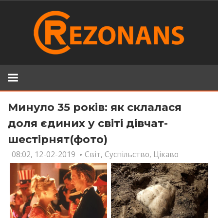
Skip
to
content
Минуло 35 років: як склалася
доля єдиних у світі дівчат-
шестірнят(фото)
08:02, 12-02-2019
Світ
,
Суспільство
,
Цікаво