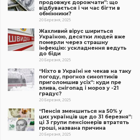
продовжує дорожчати”: що
відбувається і чи час бігти в
обмінники?
20 Березня, 2025
Жахливий вірус шириться
Україною, десятки людей вже
померли через страшну
інфекцію: ускладнення ведуть
до біди
20 Березня, 2025
“Ніхто в Україні не чекав на таку
погоду, прогноз синоптиків
приголомшив усіх”: куди пре
злива, снігопад і мороз у -21
градус?
20 Березня, 2025
“Пенсія зменшиться на 50% у
цих українців ще до 31 березня”:
ці 3 групи пенсіонерів втратять
гроші, названа причина
20 Березня, 2025