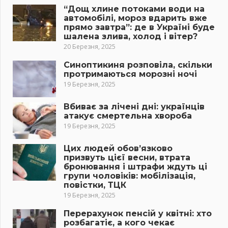
“Дощ хлине потоками води на
автомобілі, мороз вдарить вже
прямо завтра”: де в Україні буде
шалена злива, холод і вітер?
20 Березня, 2025
Синоптикиня розповіла, скільки
протримаються морозні ночі
19 Березня, 2025
Вбиває за лічені дні: українців
атакує смертельна хвороба
19 Березня, 2025
Цих людей обов’язково
призвуть цієї весни, втрата
бронювання і штрафи ждуть ці
групи чоловіків: мобілізація,
повістки, ТЦК
19 Березня, 2025
Перерахунок пенсій у квітні: хто
розбагатіє, а кого чекає