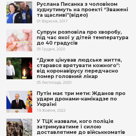
Руслана Писанка з чоловіком
худнутимуть на проекті “Зважені
та щасливі”(відео)
01 Вересня, 2017
Супрун розповіла про хворобу,
під час якої у дітей температура
до 40 градусів
05 Грудня, 2020
“Дуже цінував людське життя,
старався врятувати кожного”:
від коронавірусу передчасно
помер головний лікар
05 Листопада, 2020
Путін має три мети: Жданов про
удари дронами-камікадзе по
Україні
19 Жовтня, 2022
У ТЦК назвали, кого поліція
затримуватиме і силою
доставлятиме до військкоматів