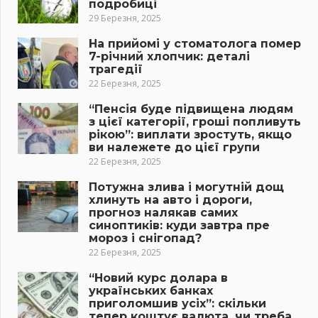
подробиці
29 Березня, 2025
На прийомі у стоматолога помер
7-річний хлопчик: деталі
трагедії
22 Березня, 2025
“Пенсія буде підвищена людям
з цієї категорії, гроші попливуть
рікою”: виплати зростуть, якщо
ви належете до цієї групи
22 Березня, 2025
Потужна злива і могутній дощ
хлинуть на авто і дороги,
прогноз налякав самих
синоптиків: куди завтра пре
мороз і снігопад?
22 Березня, 2025
“Новий курс долара в
українських банках
приголомшив усіх”: скільки
тепер коштує валюта, чи треба