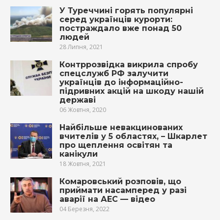
У Туреччині горять популярні
серед українців курорти:
постраждало вже понад 50
людей
28 Липня, 2021
Контррозвідка викрила спробу
спецслужб РФ залучити
українців до інформаційно-
підривних акцій на шкоду нашій
державі
06 Жовтня, 2020
Найбільше невакцинованих
вчителів у 5 областях, – Шкарлет
про щеплення освітян та
канікули
18 Жовтня, 2021
Комаровський розповів, що
приймати насамперед у разі
аварії на АЕС — відео
04 Березня, 2022