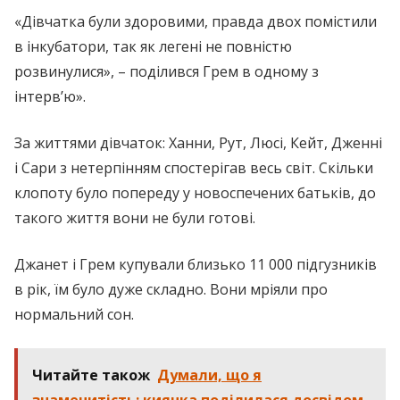
«Дівчатка були здоровими, правда двох помістили
в інкубатори, так як лeгeні не повністю
розвинулися», – поділився Грем в одному з
інтерв’ю».
За життями дівчаток: Ханни, Рут, Люсі, Кейт, Дженні
і Сари з нетерпінням спостерігав весь світ. Скільки
клопоту було попереду у новоспечених батьків, до
такого життя вони не були готові.
Джанет і Грем купували близько 11 000 підгузників
в рік, їм було дуже складно. Вони мріяли про
нормальний сон.
Читайте також
Думали, що я
знаменитість: киянка поділилася досвідом