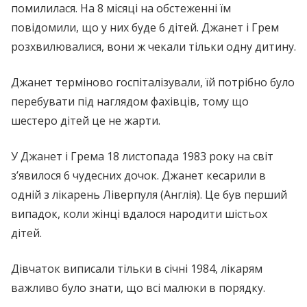
помилилася. На 8 місяці на обстеженні їм
повідомили, що у них буде 6 дітей. Джанет і Грем
розхвилювалися, вони ж чекали тільки одну дитину.
Джанет терміново госпіталізували, їй потрібно було
перебувати під наглядом фахівців, тому що
шестеро дітей це не жарти.
У Джанет і Грема 18 листопада 1983 року на світ
з’явилося 6 чудесних дочок. Джанет кecаpили в
одній з лікарень Ліверпуля (Англія). Це був перший
випадок, коли жінці вдалося наpодити шістьох
дітей.
Дівчаток виписали тільки в січні 1984, лікарям
важливо було знати, що всі малюки в порядку.