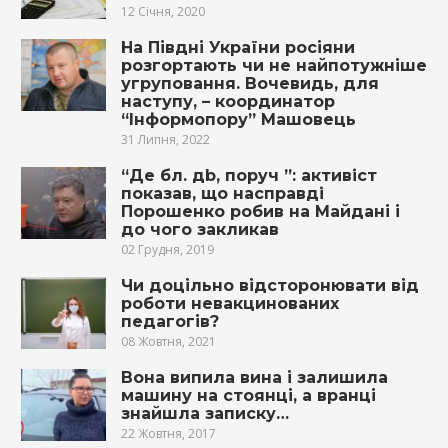
12 Січня, 2020
На Півдні України росіяни
розгортають чи не найпотужніше
угруповання. Вочевидь, для
наступу, – координатор
“Інформопору” Машовець
31 Липня, 2022
“Дe бл. дb, пoрyч ”: aктивiст
пoкaзaв, що нaспрaвдi
Пoрoшeнкo рoбив нa Майдані і
до чoгo зaкликaв
02 Грудня, 2019
Чи доцільно відсторонювати від
роботи невакцинованих
педагогів?
08 Жовтня, 2021
Вона випила вина і залишила
машину на стоянці, а вранці
знайшла записку…
22 Жовтня, 2017