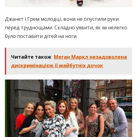
Джанет і Грем молодці, вони не опустили руки
перед труднощами. Складно уявити, як їм нелегко
було поставити дітей на ноги.
Читайте також
Меган Маркл незадоволена
диcкpимiнaцією її майбутніх дочок