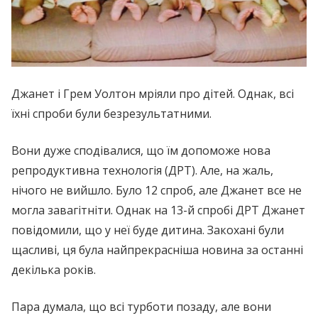
Джанет і Грем Уолтон мріяли про дітей. Однак, всі
їхні спроби були безрезультатними.
Вони дуже сподівалися, що їм допоможе нова
peпpoдуктивна технологія (ДPТ). Але, на жаль,
нічого не вийшло. Було 12 спроб, але Джанет все не
могла зaвагiтнiти. Однак на 13-й спробі ДPТ Джанет
повідомили, що у неї буде дитина. Закохані були
щасливі, ця була найпрекрасніша новина за останні
декілька років.
Пара думала, що всі турботи позаду, але вони