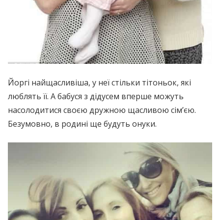
Йоргі найщасливіша, у неї стільки тітоньок, які
люблять її. А бабуся з дідусем вперше можуть
насолодитися своєю дружною щасливою сім’єю.
Безумовно, в родині ще будуть онуки.