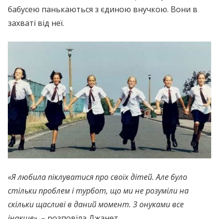
бабусею панькаються з єдиною внучкою. Вони в
захваті від неї.
«Я любила піклуватися про своїх дітей. Але було
стільки проблем і турбот, що ми не розуміли на
скільки щасливі в даний момент. З онуками все
інакше»,
– розповіла Джанет.