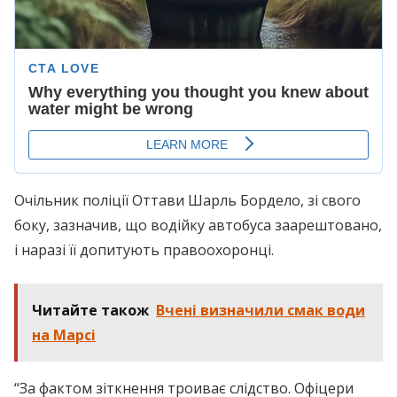
Очільник поліції Оттави Шарль Бордело, зі свого
боку, зазначив, що водійку автобуса заарештовано,
і наразі її допитують правоохоронці.
Читайте також
Вчені визначили смак води
на Марсі
“За фактом зіткнення троиває слідство. Офіцери