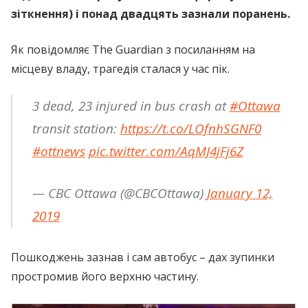
зіткнення) і понад двадцять зазнали поранень.
Як повідомляє The Guardian з посиланням на
місцеву владу, трагедія сталася у час пік.
3 dead, 23 injured in bus crash at
#Ottawa
transit station:
https://t.co/LOfnhSGNF0
#ottnews
pic.twitter.com/AqMJ4jFj6Z
— CBC Ottawa (@CBCOttawa)
January 12,
2019
Пошкоджень зазнав і сам автобус – дах зупинки
простромив його верхню частину.