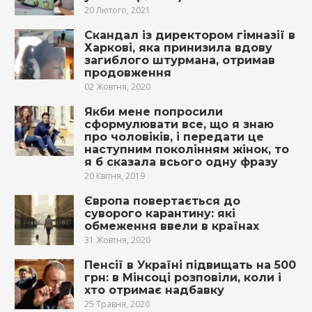
20 Лютого, 2021
Скандал із директором гімназії в
Харкові, яка принизила вдову
загиблого штурмана, отримав
продовження
02 Жовтня, 2020
Якби мене попросили
сформулювати все, що я знаю
про чоловіків, і передати це
наступним поколінням жінок, то
я б сказала всього одну фразу
20 Квітня, 2019
Європа повертається до
суворого карантину: які
обмеження ввели в країнах
31 Жовтня, 2020
Пенсії в Україні підвищать на 500
грн: в Мінсоці розповіли, коли і
хто отримає надбавку
25 Травня, 2020