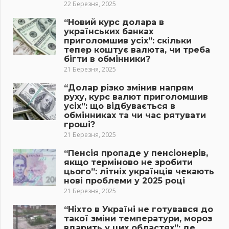
22 Березня, 2025
“Новий курс долара в
українських банках
приголомшив усіх”: скільки
тепер коштує валюта, чи треба
бігти в обмінники?
21 Березня, 2025
“Долар різко змінив напрям
руху, курс валют приголомшив
усіх”: що відбувається в
обмінниках та чи час рятувати
гроші?
21 Березня, 2025
“Пенсія пропаде у пенсіонерів,
якщо терміново не зробити
цього”: літніх українців чекають
нові проблеми у 2025 році
21 Березня, 2025
“Ніхто в Україні не готувався до
такої зміни температури, мороз
вдарить у цих областях”: де