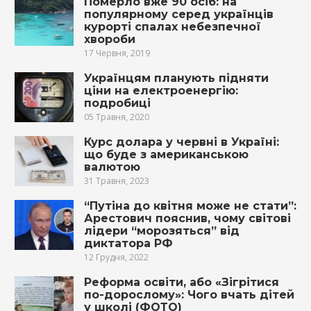
Померло вже 90 осіб: на
популярному серед українців
курорті спалах небезпечної
хвороби
17 Червня, 2019
Українцям планують підняти
ціни на електроенергію:
подробиці
05 Травня, 2020
Курс долара у червні в Україні:
що буде з американською
валютою
31 Травня, 2023
“Путіна до квітня може не стати”:
Арестович пояснив, чому світові
лідери “морозяться” від
диктатора РФ
12 Грудня, 2022
Реформа освіти, або «Зігрітися
по-дорослому»: Чого вчать дітей
у школі (ФОТО)