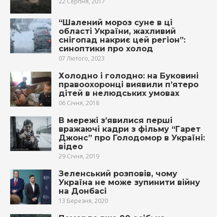
22 Серпня, 2017
“Шалений мороз суне в ці
області України, жахливий
снігопад накриє цей регіон”:
синоптики про холод
07 Лютого, 2023
Холодно і голодно: на Буковині
правоохоронці виявили п’ятеро
дітей в нелюдських умовах
06 Січня, 2018
В мережі з’явилися перші
вражаючі кадри з фільму “Гарет
Джонс” про Голодомор в Україні:
відео
29 Січня, 2019
Зеленський розповів, чому
Україна не може зупинити війну
на Донбасі
13 Березня, 2020