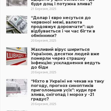
буде дощ і потужна злива?
21 Березня, 2025
“Долар і євро несуться до
червоної межі, валюта
продовжує дорожчати”: що
відбувається і чи час бігти в
обмінники?
20 Березня, 2025
Жахливий вірус шириться
Україною, десятки людей вже
померли через страшну
інфекцію: ускладнення ведуть
до біди
20 Березня, 2025
“Ніхто в Україні не чекав на таку
погоду, прогноз синоптиків
приголомшив усіх”: куди пре
злива, снігопад і мороз у -21
градус?
20 Березня, 2025