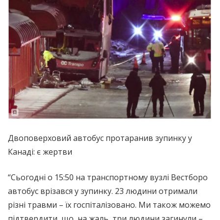
Двоповерховий автобус протаранив зупинку у
Канаді: є жертви
“Сьогодні о 15:50 на транспортному вузлі Вестборо
автобус врізався у зупинку. 23 людини отримали
різні травми – їх госпіталізовано. Ми також можемо
підтвердити, що, на жаль, три людини загинули –