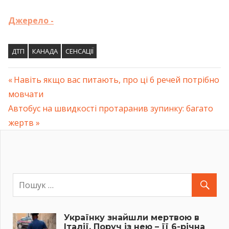
Джерело -
ДТП
КАНАДА
СЕНСАЦІЇ
Previous
Навіть якщо вас питають, про ці 6 речей потрібно
Навігація
мовчати
Post:
Next
Автобус на швидкості протаранив зупинку: багато
записів
Post:
жертв
Українку знайшли мертвою в
Італії. Поруч із нею – її 6-річна