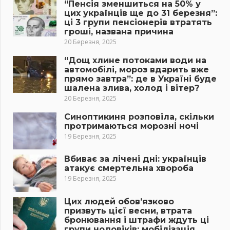
“Пенсія зменшиться на 50% у
цих українців ще до 31 березня”:
ці 3 групи пенсіонерів втратять
гроші, названа причина
20 Березня, 2025
“Дощ хлине потоками води на
автомобілі, мороз вдарить вже
прямо завтра”: де в Україні буде
шалена злива, холод і вітер?
20 Березня, 2025
Синоптикиня розповіла, скільки
протримаються морозні ночі
19 Березня, 2025
Вбиває за лічені дні: українців
атакує смертельна хвороба
19 Березня, 2025
Цих людей обов’язково
призвуть цієї весни, втрата
бронювання і штрафи ждуть ці
групи чоловіків: мобілізація,