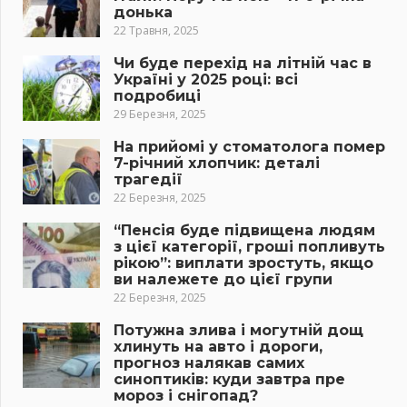
донька
22 Травня, 2025
Чи буде перехід на літній час в
Україні у 2025 році: всі
подробиці
29 Березня, 2025
На прийомі у стоматолога помер
7-річний хлопчик: деталі
трагедії
22 Березня, 2025
“Пенсія буде підвищена людям
з цієї категорії, гроші попливуть
рікою”: виплати зростуть, якщо
ви належете до цієї групи
22 Березня, 2025
Потужна злива і могутній дощ
хлинуть на авто і дороги,
прогноз налякав самих
синоптиків: куди завтра пре
мороз і снігопад?