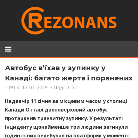
Skip
to
content
Автобус в’їхав у зупинку у
Канаді: багато жертв і поранених
09:04, 12-01-2019
Події
,
Світ
Надвечір 11 січня за місцевим часом у столиці
Канади Оттаві двоповерховий автобус
протаранив транзитну зупинку. У результаті
інциденту щонайменше три людини загинули
(один із них перебував на платформі у моменті