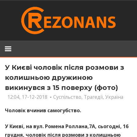
Skip
to
content
У Києві чоловік після розмови з
колишньою дружиною
викинувся з 15 поверху (фото)
12:04, 17-12-2018
Суспільство
,
Трагедії
,
Україна
Чоловік вчинив самогубство.
У Києві, на вул. Ромена Роллана,7А, сьогодні, 16
грудня, чоловік після розмови з колишньою