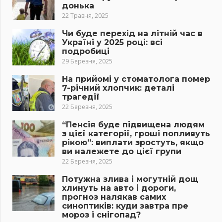
донька
22 Травня, 2025
Чи буде перехід на літній час в
Україні у 2025 році: всі
подробиці
29 Березня, 2025
На прийомі у стоматолога помер
7-річний хлопчик: деталі
трагедії
22 Березня, 2025
“Пенсія буде підвищена людям
з цієї категорії, гроші попливуть
рікою”: виплати зростуть, якщо
ви належете до цієї групи
22 Березня, 2025
Потужна злива і могутній дощ
хлинуть на авто і дороги,
прогноз налякав самих
синоптиків: куди завтра пре
мороз і снігопад?