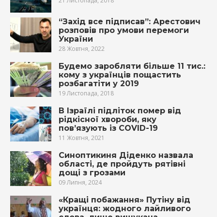
21 Листопада, 2018
“Захід все підписав”: Арестович
розповів про умови перемоги
України
28 Жовтня, 2022
Будемо заробляти більше 11 тис.:
кому з українців пощастить
розбагатіти у 2019
19 Листопада, 2018
В Ізраїлі підліток помер від
рідкісної хвороби, яку
пов’язують із COVID-19
11 Жовтня, 2021
Синоптикиня Діденко назвала
області, де пройдуть рятівні
дощі з грозами
09 Липня, 2024
«Кращі побажання» Путіну від
українця: жодного лайливого