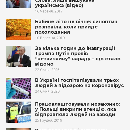
слова, лише вишукана
українська (відео)
16 Червня, 2017
Бабине літо не вічне: синоптик
розповіла, коли прийде
похолодання
10 Вересня, 2019
За кілька годин до інавгурації
Трампа Путін провів
“незвичайну” нараду – що стало
відомо
22 Січня, 2025
В Україні госпіталізували трьох
людей з підозрою на коронавірус
24 Січня, 2020
Працевлаштовували незаконно:
у Польщі викрили агенцію, яка
відправляла людей на заводи
25 Грудня, 2019