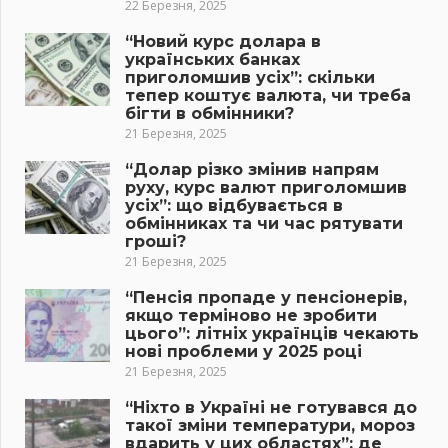
22 Березня, 2025
“Новий курс долара в
українських банках
приголомшив усіх”: скільки
тепер коштує валюта, чи треба
бігти в обмінники?
21 Березня, 2025
“Долар різко змінив напрям
руху, курс валют приголомшив
усіх”: що відбувається в
обмінниках та чи час рятувати
гроші?
21 Березня, 2025
“Пенсія пропаде у пенсіонерів,
якщо терміново не зробити
цього”: літніх українців чекають
нові проблеми у 2025 році
21 Березня, 2025
“Ніхто в Україні не готувався до
такої зміни температури, мороз
вдарить у цих областях”: де