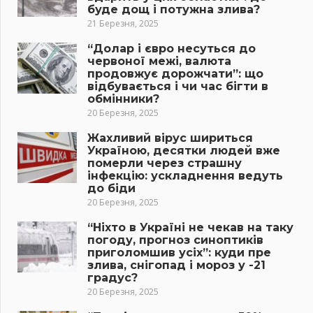
буде дощ і потужна злива?
21 Березня, 2025
“Долар і євро несуться до
червоної межі, валюта
продовжує дорожчати”: що
відбувається і чи час бігти в
обмінники?
20 Березня, 2025
Жахливий вірус шириться
Україною, десятки людей вже
померли через страшну
інфекцію: ускладнення ведуть
до біди
20 Березня, 2025
“Ніхто в Україні не чекав на таку
погоду, прогноз синоптиків
приголомшив усіх”: куди пре
злива, снігопад і мороз у -21
градус?
20 Березня, 2025