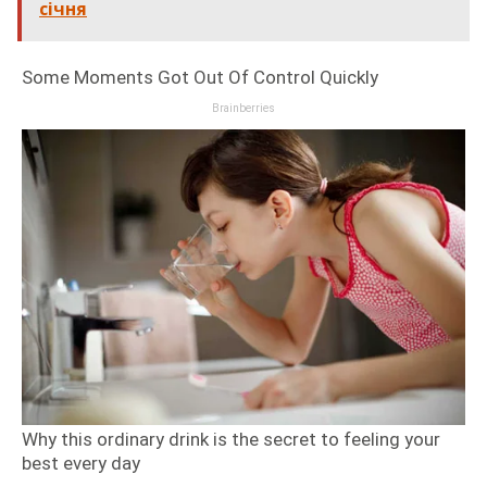
cічня