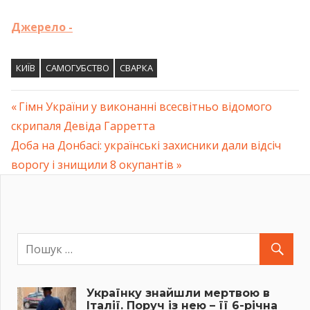
Джерело -
КИЇВ
САМОГУБСТВО
СВАРКА
Previous
Гімн України у виконанні всесвітньо відомого
Навігація
скрипаля Девіда Гарретта
Post:
Next
Доба на Донбасі: українські захисники дали відсіч
записів
Post:
ворогу і знищили 8 окупантів
Українку знайшли мертвою в
Італії. Поруч із нею – її 6-річна