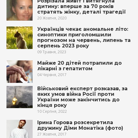
Розрізала живіт і витягнула
дитину: вперше за 70 років
стратять жінку, деталі трагедії
20 Жовтня, 2020
Українців чекає аномальне літо:
синоптики приголомшили
прогнозом на червень, липень та
серпень 2023 року
09 Травня, 2023
Майже 20 дітей потрапили до
лікарні з гeпатитом
04 Червня, 2017
Військовий експерт розказав, за
яких умов війна Росії проти
України може закінчитись до
кінця року
10 Серпня, 2022
Ірина Горова розсекретила
дружину Діми Монатіка (фото)
27 Жовтня, 2017