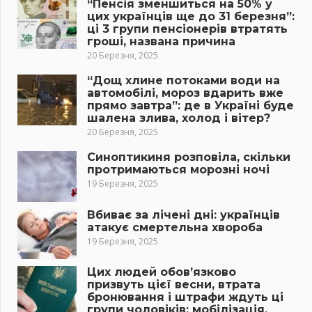
“Пенсія зменшиться на 50% у
цих українців ще до 31 березня”:
ці 3 групи пенсіонерів втратять
гроші, названа причина
20 Березня, 2025
“Дощ хлине потоками води на
автомобілі, мороз вдарить вже
прямо завтра”: де в Україні буде
шалена злива, холод і вітер?
20 Березня, 2025
Синоптикиня розповіла, скільки
протримаються морозні ночі
19 Березня, 2025
Вбиває за лічені дні: українців
атакує смертельна хвороба
19 Березня, 2025
Цих людей обов’язково
призвуть цієї весни, втрата
бронювання і штрафи ждуть ці
групи чоловіків: мобілізація,