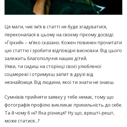
Ця мати, чиє ім’я в статті не буде згадуватися,
переконалася в цьому на своєму гіркому досвіді.
«Гіркий» – м’яко сказано. Кожен повинен прочитати
цю статтю і зробити відповідні висновки. Від цього
залежить благополуччя наших дітей.
Уяви, ти сидиш на сторінці своєї улюбленої
соцмережі і отримуєш запит в друзі від
незнайомця. Від людини, якої ти знати не знаєш.
Сумнівів прийняти заявку у тебе немає, тому що
фотографія профілю викликає прихильність до себе.
Та й чому б ні? Яка різниця? Ну що, врешті-решт,
може статися…?