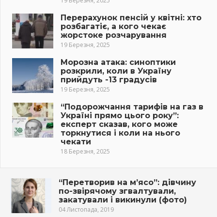
19 Березня, 2025
Перерахунок пенсій у квітні: хто
розбагатіє, а кого чекає
жорстоке розчарування
19 Березня, 2025
Морозна атака: синоптики
розкрили, коли в Україну
прийдуть -13 градусів
19 Березня, 2025
“Подорожчання тарифів на газ в
Україні прямо цього року”:
експерт сказав, кого може
торкнутися і коли на нього
чекати
18 Березня, 2025
“Перетворив на м’ясо”: дівчину
по-звірячому згвалтували,
закатували і викинули (фото)
04 Листопада, 2019