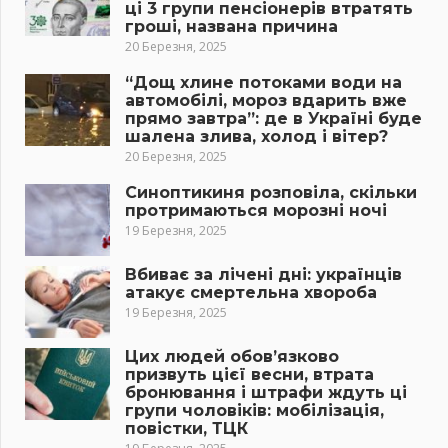
ці 3 групи пенсіонерів втратять
гроші, названа причина
20 Березня, 2025
“Дощ хлине потоками води на
автомобілі, мороз вдарить вже
прямо завтра”: де в Україні буде
шалена злива, холод і вітер?
20 Березня, 2025
Синоптикиня розповіла, скільки
протримаються морозні ночі
19 Березня, 2025
Вбиває за лічені дні: українців
атакує смертельна хвороба
19 Березня, 2025
Цих людей обов’язково
призвуть цієї весни, втрата
бронювання і штрафи ждуть ці
групи чоловіків: мобілізація,
повістки, ТЦК