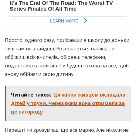
Просто, одного разу, приїхавши в школу до доньки,
ти її там не знайдеш. Розпочнеться паніка, ти
оббіжиш всіх вчителів, обірвеш телефони,
подзвониш в поліцію. Ти будеш готова на все, щоб
знову обійняти свою дитину.
Читайте також
Ця жінка живцем вкладала
дітей у труни. Через роки вона отримала за
це нагороду
Нарешті ти зрозумієш, що все марно. Але ніколи не