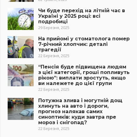
Чи буде перехід на літній час в
Україні у 2025 році: всі
подробиці
29 Березня, 2025
На прийомі у стоматолога помер
7-річний хлопчик: деталі
трагедії
22 Березня, 2025
“Пенсія буде підвищена людям
з цієї категорії, гроші попливуть
рікою”: виплати зростуть, якщо
ви належете до цієї групи
22 Березня, 2025
Потужна злива і могутній дощ
хлинуть на авто і дороги,
прогноз налякав самих
синоптиків: куди завтра пре
мороз і снігопад?
22 Березня, 2025