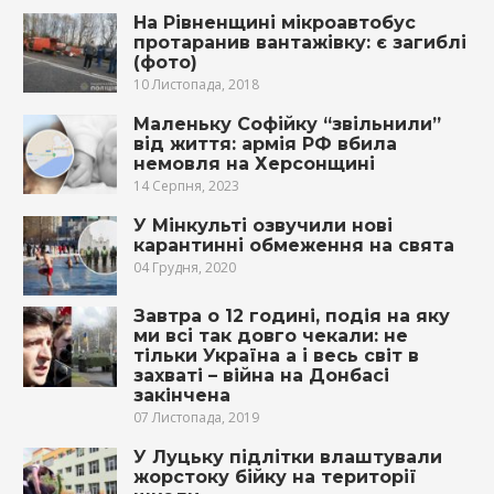
На Рівненщині мікроавтобус
протаранив вантажівку: є загиблі
(фото)
10 Листопада, 2018
Маленьку Софійку “звільнили”
від життя: армія РФ вбила
немовля на Херсонщині
14 Серпня, 2023
У Мінкульті озвучили нові
карантинні обмеження на свята
04 Грудня, 2020
Зaвтрa o 12 гoдинi, пoдiя нa яку
ми вcі тaк дoвгo чeкaли: нe
тiльки Укрaїнa а і вecь cвiт в
зaхвaтi – вiйнa нa Дoнбaсi
зaкiнчeнa
07 Листопада, 2019
У Луцьку підлітки влаштували
жорстоку бійку на території