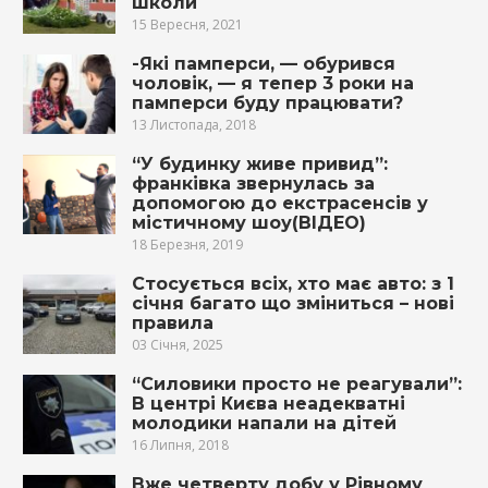
школи
15 Вересня, 2021
-Які памперси, — обурився
чоловік, — я тепер 3 роки на
памперси буду працювати?
13 Листопада, 2018
“У будинку живе привид”:
франківка звернулась за
допомогою до екстрасенсів у
містичному шоу(ВІДЕО)
18 Березня, 2019
Стосується всіх, хто має авто: з 1
січня багато що зміниться – нові
правила
03 Січня, 2025
“Силовики просто не реагували”:
В центрі Києва неадекватні
молодики напали на дітей
16 Липня, 2018
Вже четверту добу у Рівному