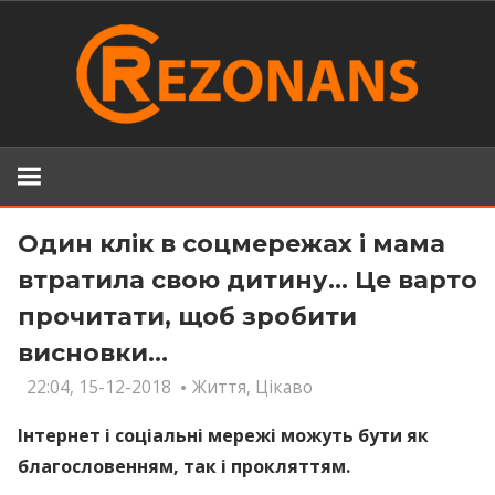
Skip
to
content
Один клік в соцмережах і мама
втратила свою дитину… Це варто
прочитати, щоб зробити
висновки…
22:04, 15-12-2018
Життя
,
Цікаво
Інтернет і соціальні мережі можуть бути як
благословенням, так і прокляттям.