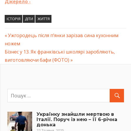
Джерело -
ІСТОРІЯ
ДІТИ
ЖИТТЯ
Previous
Ужгородець після п’янки зарізав сина кухонним
Навігація
ножем
Post:
Next
Бізнес у 13. Як франківські школярі заробляють,
записів
Post:
виготовляючи бафи (ФОТО)
Українку знайшли мертвою в
Італії. Поруч із нею – її 6-річна
донька
22 Травня, 2025