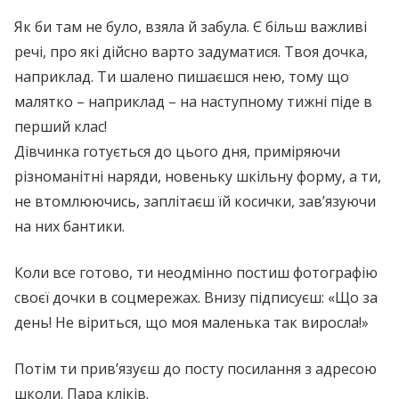
Як би там не було, взяла й забула. Є більш важливі
речі, про які дійсно варто задуматися. Твоя дочка,
наприклад. Ти шалено пишаєшся нею, тому що
малятко – наприклад – на наступному тижні піде в
перший клас!
Дівчинка готується до цього дня, приміряючи
різноманітні наряди, новеньку шкільну форму, а ти,
не втомлюючись, заплітаєш їй косички, зав’язуючи
на них бантики.
Коли все готово, ти неодмінно постиш фотографію
своєї дочки в соцмережах. Внизу підписуєш: «Що за
день! Не віриться, що моя маленька так виросла!»
Потім ти прив’язуєш до посту посилання з адресою
школи. Пара кліків.