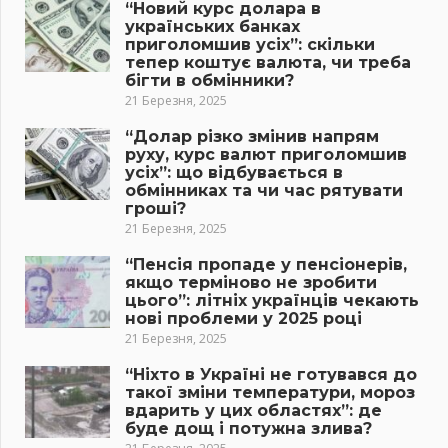
“Новий курс долара в
українських банках
приголомшив усіх”: скільки
тепер коштує валюта, чи треба
бігти в обмінники?
21 Березня, 2025
“Долар різко змінив напрям
руху, курс валют приголомшив
усіх”: що відбувається в
обмінниках та чи час рятувати
гроші?
21 Березня, 2025
“Пенсія пропаде у пенсіонерів,
якщо терміново не зробити
цього”: літніх українців чекають
нові проблеми у 2025 році
21 Березня, 2025
“Ніхто в Україні не готувався до
такої зміни температури, мороз
вдарить у цих областях”: де
буде дощ і потужна злива?