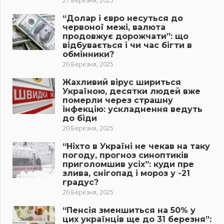
21 Березня, 2025
“Долар і євро несуться до
червоної межі, валюта
продовжує дорожчати”: що
відбувається і чи час бігти в
обмінники?
20 Березня, 2025
Жахливий вірус шириться
Україною, десятки людей вже
померли через страшну
інфекцію: ускладнення ведуть
до біди
20 Березня, 2025
“Ніхто в Україні не чекав на таку
погоду, прогноз синоптиків
приголомшив усіх”: куди пре
злива, снігопад і мороз у -21
градус?
20 Березня, 2025
“Пенсія зменшиться на 50% у
цих українців ще до 31 березня”: