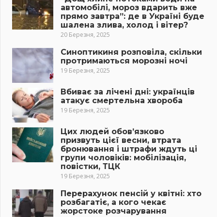
автомобілі, мороз вдарить вже
прямо завтра”: де в Україні буде
шалена злива, холод і вітер?
20 Березня, 2025
Синоптикиня розповіла, скільки
протримаються морозні ночі
19 Березня, 2025
Вбиває за лічені дні: українців
атакує смертельна хвороба
19 Березня, 2025
Цих людей обов’язково
призвуть цієї весни, втрата
бронювання і штрафи ждуть ці
групи чоловіків: мобілізація,
повістки, ТЦК
19 Березня, 2025
Перерахунок пенсій у квітні: хто
розбагатіє, а кого чекає
жорстоке розчарування