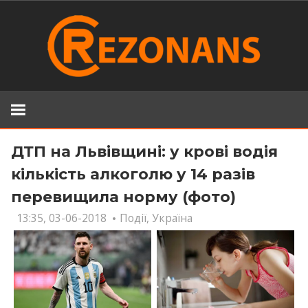
Skip
to
content
ДТП на Львівщині: у крові водія
кількість алкоголю у 14 разів
перевищила норму (фото)
13:35, 03-06-2018
Події
,
Україна