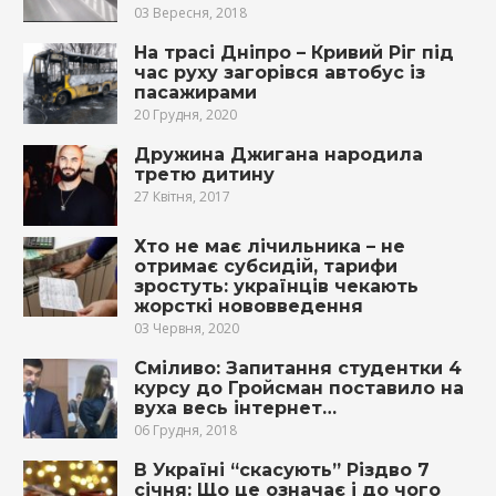
03 Вересня, 2018
На трасі Дніпро – Кривий Ріг під
час руху загорівся автобус із
пасажирами
20 Грудня, 2020
Дружина Джигана народила
третю дитину
27 Квітня, 2017
Хто не має лічильника – не
отримає субсидій, тарифи
зростуть: українців чекають
жорсткі нововведення
03 Червня, 2020
Сміливо: Запитання студентки 4
курсу до Гройсман поставило на
вуха весь інтернет…
06 Грудня, 2018
В Україні “скасують” Різдво 7
січня: Що це означає і до чого