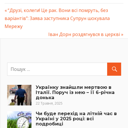
Previous
“Друзі, колеги! Це рак. Вони всі помруть, без
Навігація
варіантів”: Заява заступника Супрун шокувала
Post:
Мережу
записів
Next
Іван Дорн роздягнувся в церкві
Post:
Українку знайшли мертвою в
Італії. Поруч із нею – її 6-річна
донька
22 Травня, 2025
Чи буде перехід на літній час в
Україні у 2025 році: всі
подробиці