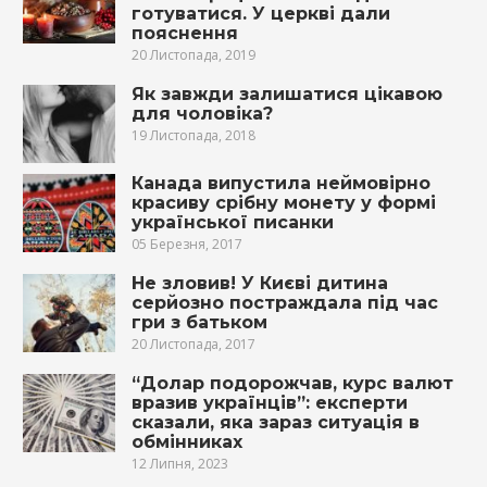
готуватися. У церкві дали
пояснення
20 Листопада, 2019
Як завжди залишатися цікавою
для чоловіка?
19 Листопада, 2018
Канада випустила неймовірно
красиву срібну монету у формі
української писанки
05 Березня, 2017
Не зловив! У Києві дитина
серйозно постраждала під час
гри з батьком
20 Листопада, 2017
“Долар подорожчав, курс валют
вразив українців”: експерти
сказали, яка зараз ситуація в
обмінниках
12 Липня, 2023