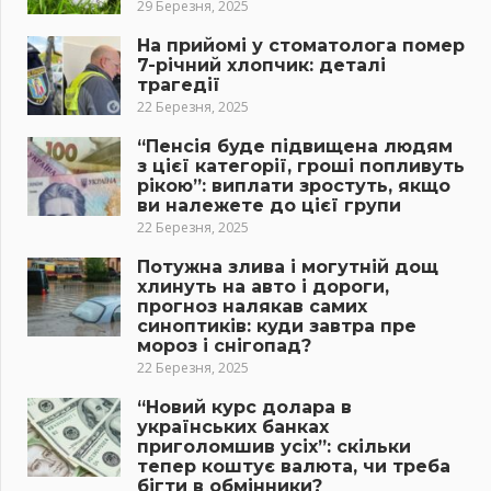
29 Березня, 2025
На прийомі у стоматолога помер
7-річний хлопчик: деталі
трагедії
22 Березня, 2025
“Пенсія буде підвищена людям
з цієї категорії, гроші попливуть
рікою”: виплати зростуть, якщо
ви належете до цієї групи
22 Березня, 2025
Потужна злива і могутній дощ
хлинуть на авто і дороги,
прогноз налякав самих
синоптиків: куди завтра пре
мороз і снігопад?
22 Березня, 2025
“Новий курс долара в
українських банках
приголомшив усіх”: скільки
тепер коштує валюта, чи треба
бігти в обмінники?