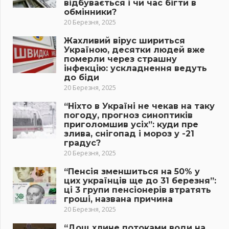
відбувається і чи час бігти в
обмінники?
20 Березня, 2025
Жахливий вірус шириться
Україною, десятки людей вже
померли через страшну
інфекцію: ускладнення ведуть
до біди
20 Березня, 2025
“Ніхто в Україні не чекав на таку
погоду, прогноз синоптиків
приголомшив усіх”: куди пре
злива, снігопад і мороз у -21
градус?
20 Березня, 2025
“Пенсія зменшиться на 50% у
цих українців ще до 31 березня”:
ці 3 групи пенсіонерів втратять
гроші, названа причина
20 Березня, 2025
“Дощ хлине потоками води на