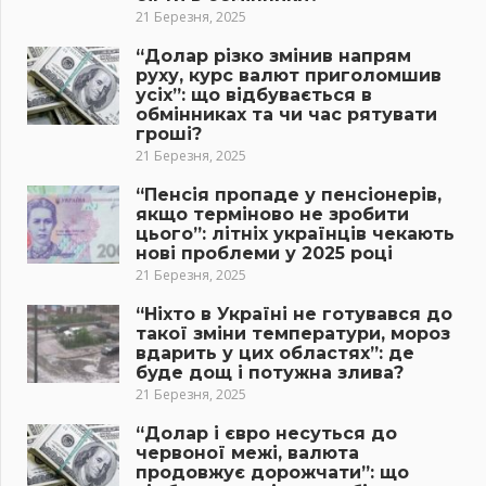
21 Березня, 2025
“Долар різко змінив напрям
руху, курс валют приголомшив
усіх”: що відбувається в
обмінниках та чи час рятувати
гроші?
21 Березня, 2025
“Пенсія пропаде у пенсіонерів,
якщо терміново не зробити
цього”: літніх українців чекають
нові проблеми у 2025 році
21 Березня, 2025
“Ніхто в Україні не готувався до
такої зміни температури, мороз
вдарить у цих областях”: де
буде дощ і потужна злива?
21 Березня, 2025
“Долар і євро несуться до
червоної межі, валюта
продовжує дорожчати”: що