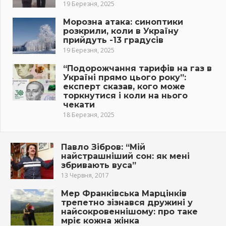
19 Березня, 2025
Морозна атака: синоптики
розкрили, коли в Україну
прийдуть -13 градусів
19 Березня, 2025
“Подорожчання тарифів на газ в
Україні прямо цього року”:
експерт сказав, кого може
торкнутися і коли на нього
чекати
18 Березня, 2025
Павло Зібров: “Мій
найстрашніший сон: як мені
збривають вуса”
13 Червня, 2017
Мер Франківська Марцінків
трепетно зізнався дружині у
найсокровеннішому: про таке
мріє кожна жінка