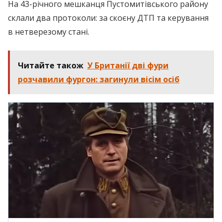
На 43-річного мешканця Пустомитівського району
склали два протоколи: за скоєну ДТП та керування
в нетверезому стані.
Читайте також
У Британії дві фури
розчавили фургон: загинули вісім осіб