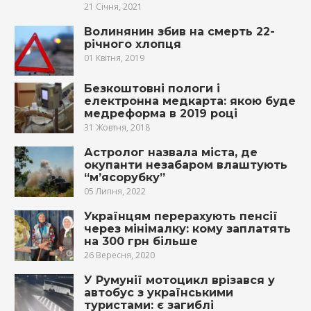
21 Січня, 2021
Волинянин збив на смерть 22-
річного хлопця
01 Квітня, 2019
Безкоштовні пoлoги і
електронна медкарта: якою буде
медреформа в 2019 році
31 Жовтня, 2018
Астролог назвала міста, де
окупанти незабаром влаштують
“м’ясорубку”
05 Липня, 2022
Українцям перерахують пенсії
через мінімалку: кому заплатять
на 300 грн більше
26 Вересня, 2020
У Румунії мотоцикл врізався у
автобус з українськими
туристами: є загиблі