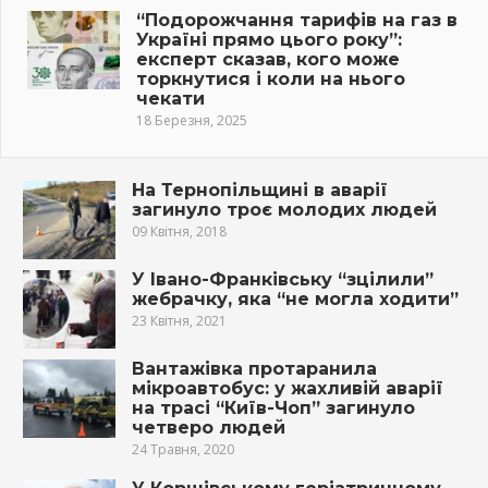
“Подорожчання тарифів на газ в
Україні прямо цього року”:
експерт сказав, кого може
торкнутися і коли на нього
чекати
18 Березня, 2025
На Тернопільщині в авapії
загинуло троє молодих людей
09 Квітня, 2018
У Івано-Франківську “зцілили”
жебрачку, яка “не могла ходити”
23 Квітня, 2021
Вантажівка протаранила
мікроавтобус: у жахливій аварії
на трасі “Київ-Чоп” загинуло
четверо людей
24 Травня, 2020