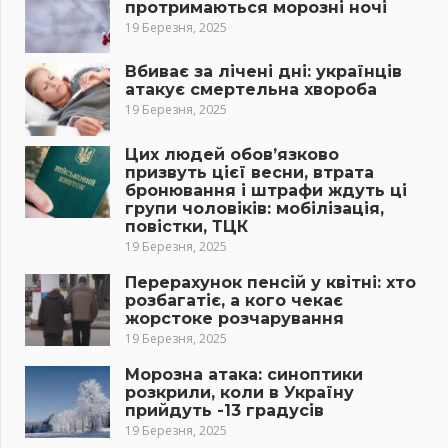
протримаються морозні ночі
19 Березня, 2025
Вбиває за лічені дні: українців
атакує смертельна хвороба
19 Березня, 2025
Цих людей обов’язково
призвуть цієї весни, втрата
бронювання і штрафи ждуть ці
групи чоловіків: мобілізація,
повістки, ТЦК
19 Березня, 2025
Перерахунок пенсій у квітні: хто
розбагатіє, а кого чекає
жорстоке розчарування
19 Березня, 2025
Морозна атака: синоптики
розкрили, коли в Україну
прийдуть -13 градусів
19 Березня, 2025