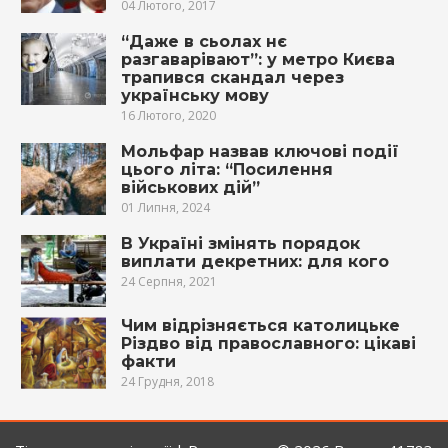
04 Лютого, 2017
“Даже в сьолах нє
разгаварівают”: у метро Києва
трапився скандал через
українську мову
16 Лютого, 2020
Мольфар назвав ключові події
цього літа: “Посилення
військових дій”
01 Липня, 2024
В Україні змінять порядок
виплати декретних: для кого
24 Серпня, 2021
Чим відрізняється католицьке
Різдво від православного: цікаві
факти
24 Грудня, 2018