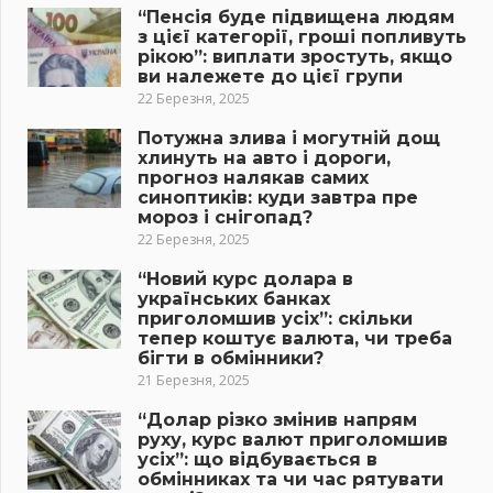
“Пенсія буде підвищена людям
з цієї категорії, гроші попливуть
рікою”: виплати зростуть, якщо
ви належете до цієї групи
22 Березня, 2025
Потужна злива і могутній дощ
хлинуть на авто і дороги,
прогноз налякав самих
синоптиків: куди завтра пре
мороз і снігопад?
22 Березня, 2025
“Новий курс долара в
українських банках
приголомшив усіх”: скільки
тепер коштує валюта, чи треба
бігти в обмінники?
21 Березня, 2025
“Долар різко змінив напрям
руху, курс валют приголомшив
усіх”: що відбувається в
обмінниках та чи час рятувати