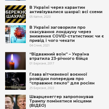
В Україні через карантин
активізувалися шахраї: всі схеми
05 Квітня, 2020
В Україні заговорили про
скасування локдауну через
зниження COVID-статистики: чи є
привід і чого чекати
04 Січня, 2021
“Відважний воїн” – Україна
втратила 23-річного бійця
01 Березня, 2017
Глава вітчизняної воєнної
розвідки попередив про
“справжнє пекло” для росіян
25 Березня, 2022
Шварценеггер запропонував
Трампу помінятися місцями
(ВІДЕО)