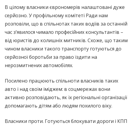
В цілому власники єврономерів налаштовані дуже
серйозно. У профільному комітеті Ради нам
розповіли, що в спільнотах таких водіїв за останній
час з’явилося чимало професійних консультантів –
від юристів до колишніх митників. Схоже, що таким
чином власники такого транспорту готуються до
серйозної боротьби за право їздити на
нерозмитнених автомобілях.
Посилено працюють спільноти власників таких
авто і над своїм іміджем: в соцмережах вони
активно розповідають, як їх регіональні організації
допомагають дітям або людям похилого віку.
Власники проти. Готуються блокувати дороги і КПП