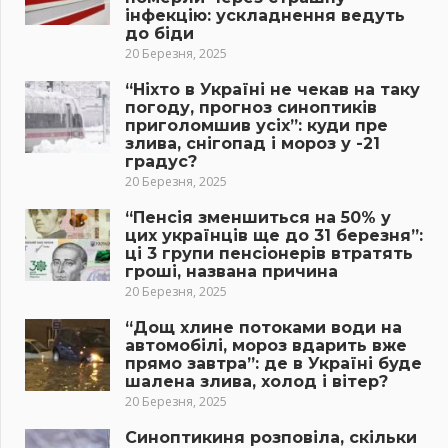
інфекцію: ускладнення ведуть
до біди
20 Березня, 2025
“Ніхто в Україні не чекав на таку
погоду, прогноз синоптиків
приголомшив усіх”: куди пре
злива, снігопад і мороз у -21
градус?
20 Березня, 2025
“Пенсія зменшиться на 50% у
цих українців ще до 31 березня”:
ці 3 групи пенсіонерів втратять
гроші, названа причина
20 Березня, 2025
“Дощ хлине потоками води на
автомобілі, мороз вдарить вже
прямо завтра”: де в Україні буде
шалена злива, холод і вітер?
20 Березня, 2025
Синоптикиня розповіла, скільки