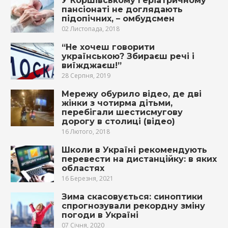
У Коршівському геріатричному
пансіонаті не доглядають
підопічних, – омбудсмен
02 Листопада, 2018
“Не хочеш говорити
українською? Збираєш речі і
виїжджаєш!”
28 Серпня, 2019
Мережу обурило відео, де дві
жінки з чотирма дітьми,
перебігали шестисмугову
дорогу в столиці (відео)
16 Лютого, 2018
Школи в Україні рекомендують
перевести на дистанційку: в яких
областях
16 Березня, 2021
Зима скасовується: синоптики
спрогнозували рекордну зміну
погоди в Україні
07 Січня, 2020