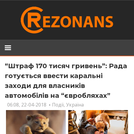
Skip
to
content
“Штраф 170 тисяч гривень”: Рада
готується ввести каральні
заходи для власників
автомобілів на “євробляхах”
06:08, 22-04-2018
Події
,
Україна