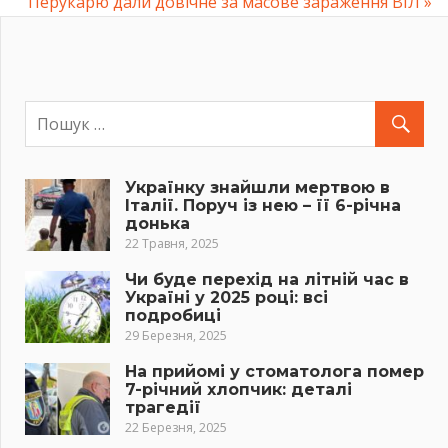
Навігація
Post:
Next
Перукарю дали довічне за масове зараження ВІЛ
Post:
записів
Українку знайшли мертвою в
Італії. Поруч із нею – її 6-річна
донька
22 Травня, 2025
Чи буде перехід на літній час в
Україні у 2025 році: всі
подробиці
29 Березня, 2025
На прийомі у стоматолога помер
7-річний хлопчик: деталі
трагедії
22 Березня, 2025