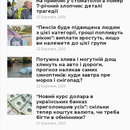
На прийомі у стоматолога помер
7-річний хлопчик: деталі
трагедії
22 Березня, 2025
“Пенсія буде підвищена людям
з цієї категорії, гроші попливуть
рікою”: виплати зростуть, якщо
ви належете до цієї групи
22 Березня, 2025
Потужна злива і могутній дощ
хлинуть на авто і дороги,
прогноз налякав самих
синоптиків: куди завтра пре
мороз і снігопад?
22 Березня, 2025
“Новий курс долара в
українських банках
приголомшив усіх”: скільки
тепер коштує валюта, чи треба
бігти в обмінники?
21 Березня, 2025