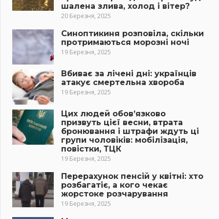
шалена злива, холод і вітер?
20 Березня, 2025
Синоптикиня розповіла, скільки
протримаються морозні ночі
19 Березня, 2025
Вбиває за лічені дні: українців
атакує смертельна хвороба
19 Березня, 2025
Цих людей обов’язково
призвуть цієї весни, втрата
бронювання і штрафи ждуть ці
групи чоловіків: мобілізація,
повістки, ТЦК
19 Березня, 2025
Перерахунок пенсій у квітні: хто
розбагатіє, а кого чекає
жорстоке розчарування
19 Березня, 2025