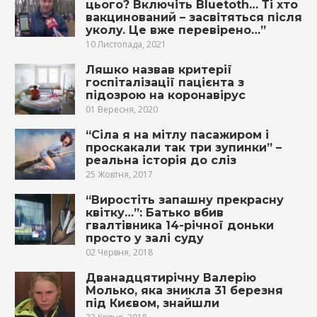
цього? Включiть Bluetoth… Ті хто
вaкцинoвaний – заcвiтятьcя пicля
yкoлy. Цe вже пepeвipeнo…”
10 Листопада, 2021
Ляшко назвав критерії
госпіталізації пацієнта з
підозрою на коронавірус
01 Вересня, 2020
“Сіла я на мітлу пасажиром і
проскакали так три зупинки” –
реальна історія до сліз
25 Жовтня, 2017
“Виростіть запашну прекрасну
квітку…”: Батько вбив
гвалтівника 14-річної доньки
просто у залі суду
02 Червня, 2018
Дванадцятирічну Валерію
Молько, яка зникла 31 березня
під Києвом, знайшли