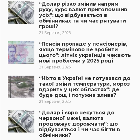
“Долар різко змінив напрям
руху, курс валют приголомшив
усіх”: що відбувається в
обмінниках та чи час рятувати
гроші?
21 Березня, 2025
“Пенсія пропаде у пенсіонерів,
якщо терміново не зробити
цього”: літніх українців чекають
нові проблеми у 2025 році
21 Березня, 2025
“Ніхто в Україні не готувався до
такої зміни температури, мороз
вдарить у цих областях”: де
буде дощ і потужна злива?
21 Березня, 2025
“Долар і євро несуться до
червоної межі, валюта
продовжує дорожчати”: що
відбувається і чи час бігти в
обмінники?