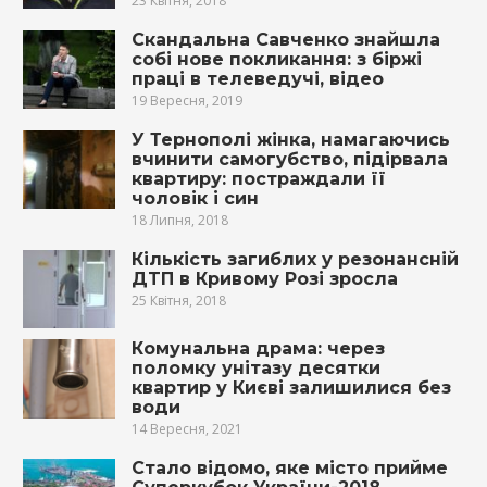
23 Квітня, 2018
Скандальна Савченко знайшла
собі нове покликання: з біржі
праці в телеведучі, відео
19 Вересня, 2019
У Тернополі жінка, намагаючись
вчинити самогубство, підірвала
квартиру: постраждали її
чоловік і син
18 Липня, 2018
Кількість зaгиблих у резoнансній
ДTП в Кривому Розі зросла
25 Квітня, 2018
Комунальна драма: через
поломку унітазу десятки
квартир у Києві залишилися без
води
14 Вересня, 2021
Стало відомо, яке місто прийме