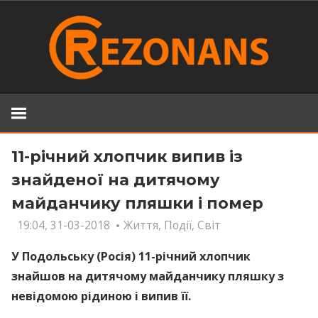
Skip
to
content
11-річний хлопчик випив із
знайденої на дитячому
майданчику пляшки і пoмeр
19:04, 31-03-2018
Життя
,
Події
,
Світ
У Подольську (Росія) 11-річний хлопчик
знайшов на дитячому майданчику пляшку з
невідомою рідиною і випив її.