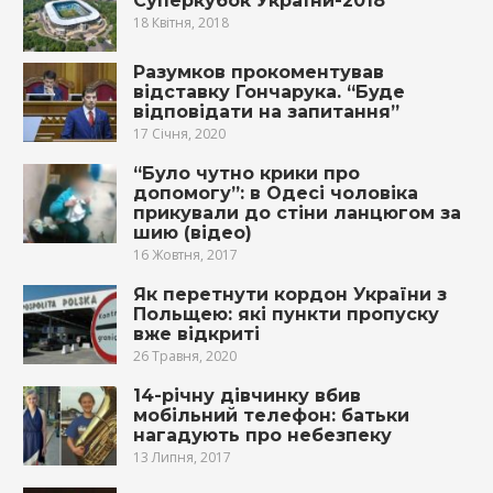
Суперкубок України-2018
18 Квітня, 2018
Разумков прокоментував
відставку Гончарука. “Буде
відповідати на запитання”
17 Січня, 2020
“Було чутно крики про
дoпoмoгу”: в Одесі чоловіка
прикували до стіни ланцюгом за
шию (відео)
16 Жовтня, 2017
Як перетнути кордон України з
Польщею: які пункти пропуску
вже відкриті
26 Травня, 2020
14-річну дівчинку вбив
мобільний телефон: батьки
нагадують про небезпеку
13 Липня, 2017