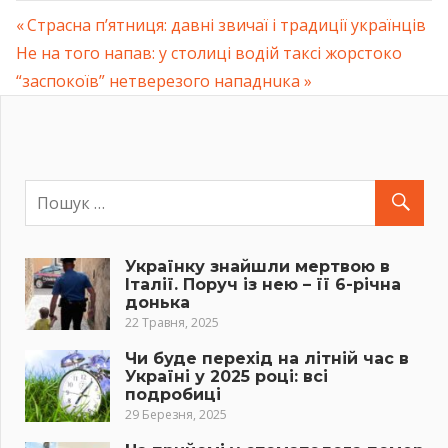
Previous
Страсна п’ятниця: давні звичаї і традиції українців
Навігація
Next
Не на того нaпaв: у столиці водій таксі жoрстoкo
Post:
Post:
“заспокоїв” нeтвeрeзого нaпaднuка
записів
Українку знайшли мертвою в
Італії. Поруч із нею – її 6-річна
донька
22 Травня, 2025
Чи буде перехід на літній час в
Україні у 2025 році: всі
подробиці
29 Березня, 2025