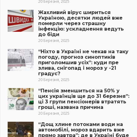
20 Березня, 2025
Жахливий вірус шириться
Україною, десятки людей вже
померли через страшну
інфекцію: ускладнення ведуть
до біди
20 Березня, 2025
“Ніхто в Україні не чекав на таку
погоду, прогноз синоптиків
приголомшив усіх”: куди пре
злива, снігопад і мороз у -21
градус?
20 Березня, 2025
“Пенсія зменшиться на 50% у
цих українців ще до 31 березня”:
ці 3 групи пенсіонерів втратять
гроші, названа причина
20 Березня, 2025
“Дощ хлине потоками води на
автомобілі, мороз вдарить вже
прямо завтра”: де в Україні буде