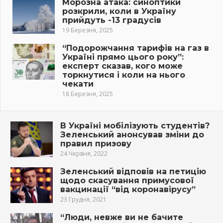
Морозна атака: синоптики
розкрили, коли в Україну
прийдуть -13 градусів
19 Березня, 2025
“Подорожчання тарифів на газ в
Україні прямо цього року”:
експерт сказав, кого може
торкнутися і коли на нього
чекати
18 Березня, 2025
В Україні мобілізують студентів?
Зеленський анонсував зміни до
правил призову
24 Червня, 2022
Зеленський відповів на петицію
щодо скасування примусової
вакцинації “від коронавірусу”
23 Грудня, 2021
“Люди, невже ви не бaчитe