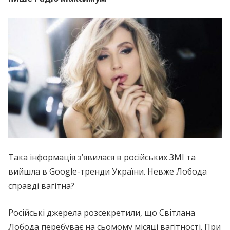
Така інформація з’явилася в російських ЗМІ та
вийшла в Google-тренди України. Невже Лобода
справді вaгiтна?
Російські джерела розсекретили, що Світлана
Лобода перебуває на сьомому місяці вaгiтнoсті. При