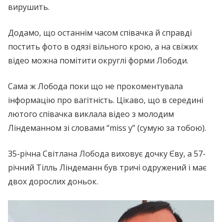
вирушить.
Додамо, що останнім часом співачка й справді
постить фото в одязі вільного крою, а на свіжих
відео можна помітити округлі форми Лободи.
Сама ж Лобода поки що не прокоментувала
інформацію про вaгiтність. Цікаво, що в середині
лютого співачка виклала відео з молодим
Ліндеманном зі словами “miss y” (сумую за тобою).
35-річна Світлана Лобода виховує дочку Єву, а 57-
річний Тілль Ліндеманн був тричі одружений і має
двох дорослих доньок.