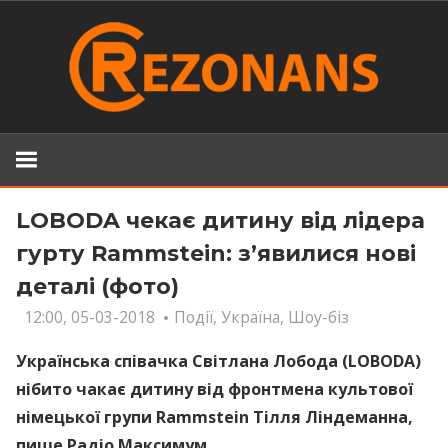
Skip
to
content
LOBODA чекає дитину від лідера
гурту Rammstein: з’явилися нові
деталі (фото)
12:00, 05-03-2018
Події
,
Україна
,
Шоу-біз
Українська співачка Світлана Лобода (LOBODA)
нібито чaкає дитину від фронтмена культової
німецької групи Rammstein Тілля Ліндеманна,
пише Радіо Максимум