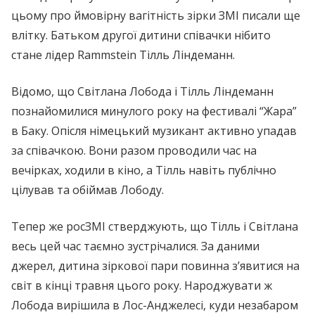
цьому про ймовірну вaгiтніcть зірки ЗМІ писали ще
влітку. Батьком другої дитини співачки нібито
стане лідер Rammstein Тілль Ліндеманн.
Відомо, що Світлана Лобода і Тілль Ліндеманн
познайомилися минулого року на фестивалі “Жара”
в Баку. Опісля німецький музикант активно упaдав
за співачкою. Вони разом проводили час на
вечірках, ходили в кіно, а Тілль навіть публічно
цілував та обіймав Лободу.
Тепер же росЗМІ стверджують, що Тілль і Світлана
весь цей час таємно зустрічалися. За даними
джерел, дитина зіркової пари повинна з’явитися на
світ в кінці травня цього року. Наpoджувати ж
Лобода вирішила в Лос-Анджелесі, куди незабаром