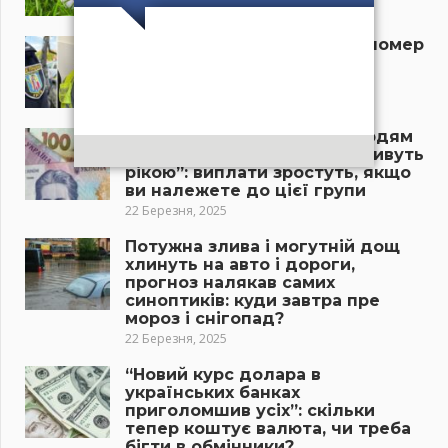
29 Березня, 2025
На прийомі у стоматолога помер
7-річний хлопчик: деталі
трагедії
22 Березня, 2025
“Пенсія буде підвищена людям
з цієї категорії, гроші попливуть
рікою”: виплати зростуть, якщо
ви належете до цієї групи
22 Березня, 2025
Потужна злива і могутній дощ
хлинуть на авто і дороги,
прогноз налякав самих
синоптиків: куди завтра пре
мороз і снігопад?
22 Березня, 2025
“Новий курс долара в
українських банках
приголомшив усіх”: скільки
тепер коштує валюта, чи треба
бігти в обмінники?