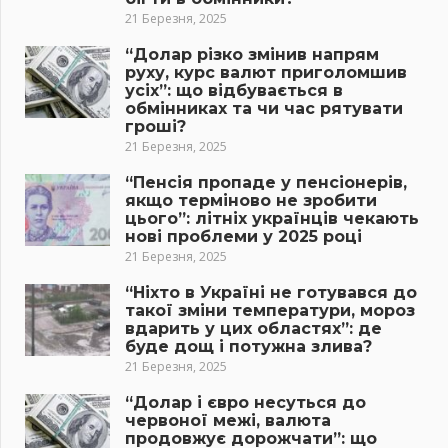
21 Березня, 2025
“Долар різко змінив напрям
руху, курс валют приголомшив
усіх”: що відбувається в
обмінниках та чи час рятувати
гроші?
21 Березня, 2025
“Пенсія пропаде у пенсіонерів,
якщо терміново не зробити
цього”: літніх українців чекають
нові проблеми у 2025 році
21 Березня, 2025
“Ніхто в Україні не готувався до
такої зміни температури, мороз
вдарить у цих областях”: де
буде дощ і потужна злива?
21 Березня, 2025
“Долар і євро несуться до
червоної межі, валюта
продовжує дорожчати”: що