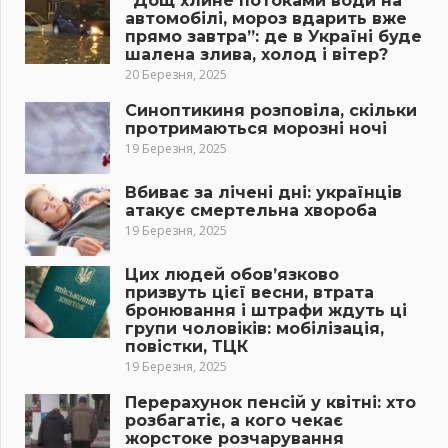
“Дощ хлине потоками води на
автомобілі, мороз вдарить вже
прямо завтра”: де в Україні буде
шалена злива, холод і вітер?
20 Березня, 2025
Синоптикиня розповіла, скільки
протримаються морозні ночі
19 Березня, 2025
Вбиває за лічені дні: українців
атакує смертельна хвороба
19 Березня, 2025
Цих людей обов’язково
призвуть цієї весни, втрата
бронювання і штрафи ждуть ці
групи чоловіків: мобілізація,
повістки, ТЦК
19 Березня, 2025
Перерахунок пенсій у квітні: хто
розбагатіє, а кого чекає
жорстоке розчарування