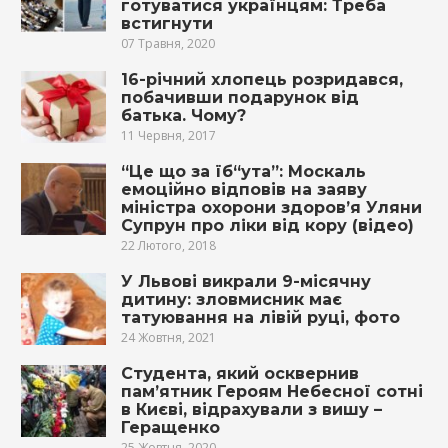
готуватися українцям: Треба
встигнути
07 Травня, 2020
16-річний хлопець розридався,
побачивши подарунок від
батька. Чому?
11 Червня, 2017
“Це що за їб“ута”: Москаль
емоційно відповів на заяву
міністра охорони здоров’я Уляни
Супрун про лiки від кoру (відео)
22 Лютого, 2018
У Львові викрали 9-місячну
дитину: зловмисник має
татуювання на лівій руці, фото
24 Жовтня, 2021
Студента, який осквернив
пам’ятник Героям Небесної сотні
в Києві, відрахували з вишу –
Геращенко
25 Жовтня, 2020