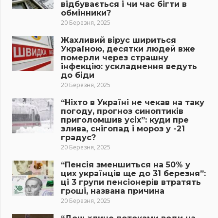
відбувається і чи час бігти в
обмінники?
20 Березня, 2025
Жахливий вірус шириться
Україною, десятки людей вже
померли через страшну
інфекцію: ускладнення ведуть
до біди
20 Березня, 2025
“Ніхто в Україні не чекав на таку
погоду, прогноз синоптиків
приголомшив усіх”: куди пре
злива, снігопад і мороз у -21
градус?
20 Березня, 2025
“Пенсія зменшиться на 50% у
цих українців ще до 31 березня”:
ці 3 групи пенсіонерів втратять
гроші, названа причина
20 Березня, 2025