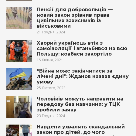
Пенсії для добровольців —
новий закон зрівняв права
цивільних захисників із
військовими
21 Грудня, 2024
Хворий українець втік з
самоізоляції і зганьбився на всю
Польщу: ковбаси закортіло
15 Квітня, 2021
“Війна може закінчитися за
лічені дні”: Жданов назвав єдину
умову
25 Лютого, 2023
Чоловіків можуть направити на
передову без навчання: у ТЦК
зробили заяву
23 Грудня, 2024
Нардепи ухвалять скандальний
закон про дітей, до чого