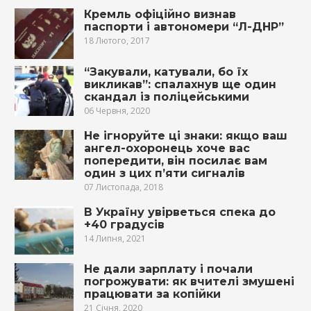
Кремль офіційно визнав
паспорти і автономери “Л-ДНР”
18 Лютого, 2017
“Закували, катували, бо їх
викликав”: спалахнув ще один
скандал із поліцейськими
06 Червня, 2020
Не ігноруйте ці знаки: якщо ваш
ангел-охоронець хоче вас
попередити, він посилає вам
один з цих п’яти сигналів
07 Листопада, 2018
В Україну увірветься спека до
+40 градусів
14 Липня, 2021
Не дали зарплату і почали
погрожувати: як вчителі змушені
працювати за копійки
21 Січня, 2020