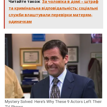
Читайте також
За чоловіка в домі – штраф
та кримінальна відповідальність: соціальні
служби влаштували перевірки матерям-
одиначкам