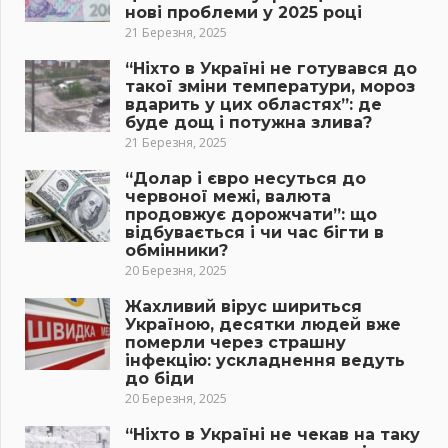
нові проблеми у 2025 році
21 Березня, 2025
“Ніхто в Україні не готувався до
такої зміни температури, мороз
вдарить у цих областях”: де
буде дощ і потужна злива?
21 Березня, 2025
“Долар і євро несуться до
червоної межі, валюта
продовжує дорожчати”: що
відбувається і чи час бігти в
обмінники?
20 Березня, 2025
Жахливий вірус шириться
Україною, десятки людей вже
померли через страшну
інфекцію: ускладнення ведуть
до біди
20 Березня, 2025
“Ніхто в Україні не чекав на таку