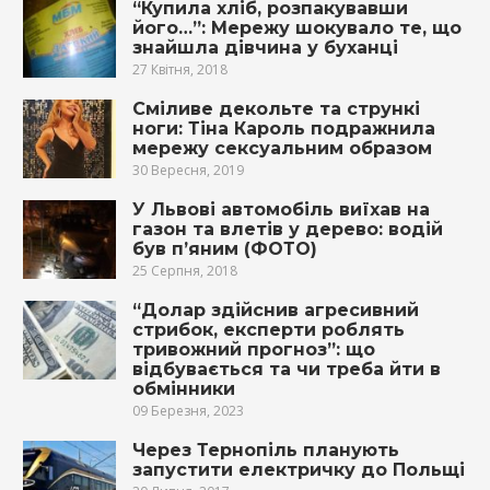
“Купила хліб, розпакувавши
його…”: Мережу шокувало те, що
знайшла дівчина у буханці
27 Квітня, 2018
Сміливе декольте та стрункі
ноги: Тіна Кароль подражнила
мережу сексуальним образом
30 Вересня, 2019
У Львові автомобіль виїхав на
газон та влетів у дерево: водій
був п’яним (ФОТО)
25 Серпня, 2018
“Долар здійснив агресивний
стрибок, експерти роблять
тривожний прогноз”: що
відбувається та чи треба йти в
обмінники
09 Березня, 2023
Через Тернопіль планують
запустити електричку до Польщі