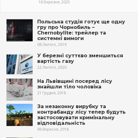
18 Березня, 2025
Польська студія готує ще одну
гру про Чорнобиль –
Chernobylite: трейлер та
системні вимоги
08 Лютого, 2019
У березні суттєво зменшиться
вартість газу
22 Лютого, 2020
На Львівщині посеред лісу
знайшли тіло чоловіка
21 Грудня, 2018
За незаконну вирубку та
контрабанду лісу тепер будуть
застосовувати кримінальну
відповідальність
06 Вересня, 2018