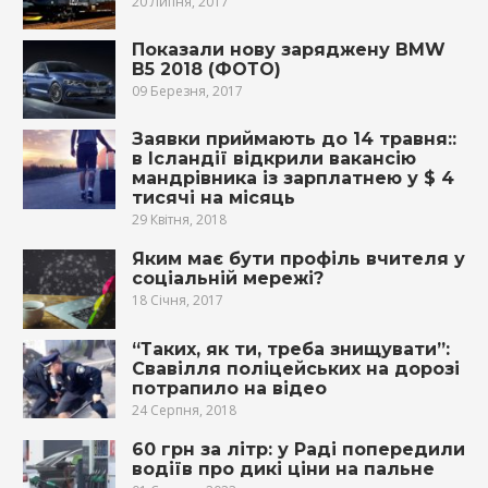
20 Липня, 2017
Показали нову заряджену BMW
B5 2018 (ФОТО)
09 Березня, 2017
Заявки приймають до 14 травня::
в Ісландії відкрили вакансію
мандрівника із зарплатнею у $ 4
тисячі на місяць
29 Квітня, 2018
Яким має бути профіль вчителя у
соціальній мережі?
18 Січня, 2017
“Таких, як ти, треба знищувати”:
Свавілля поліцейських на дорозі
потрапило на відео
24 Серпня, 2018
60 грн за літр: у Раді попередили
водіїв про дикі ціни на пальне