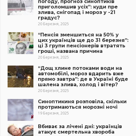
погоду, прогноз синоптиків
приголомшив усіх”: куди пре
злива, снігопад і мороз у -21
градус?
20 Березня, 2025
“Пенсія зменшиться на 50% у
цих українців ще до 31 березня”:
ці 3 групи пенсіонерів втратять
гроші, названа причина
20 Березня, 2025
“Дощ хлине потоками води на
автомобілі, мороз вдарить вже
прямо завтра”: де в Україні буде
шалена злива, холод і вітер?
20 Березня, 2025
Синоптикиня розповіла, скільки
протримаються морозні ночі
19 Березня, 2025
Вбиває за лічені дні: українців
атакує смертельна хвороба