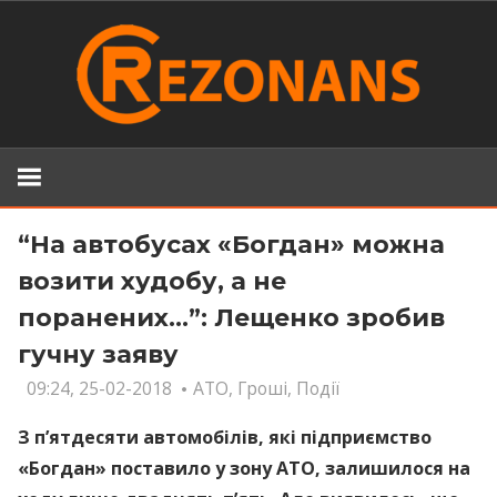
Skip
to
content
“На автобусах «Богдан» можна
возити худобу, а не
поранених…”: Лещенко зробив
гучну заяву
09:24, 25-02-2018
АТО
,
Гроші
,
Події
З п’ятдесяти автомобілів, які підприємство
«Богдан» поставило у зону АТО, залишилося на