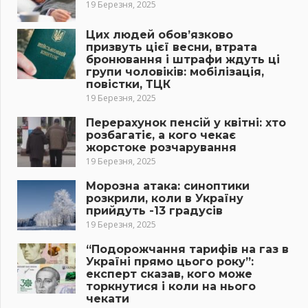
19 Березня, 2025
Цих людей обов’язково
призвуть цієї весни, втрата
бронювання і штрафи ждуть ці
групи чоловіків: мобілізація,
повістки, ТЦК
19 Березня, 2025
Перерахунок пенсій у квітні: хто
розбагатіє, а кого чекає
жорстоке розчарування
19 Березня, 2025
Морозна атака: синоптики
розкрили, коли в Україну
прийдуть -13 градусів
19 Березня, 2025
“Подорожчання тарифів на газ в
Україні прямо цього року”:
експерт сказав, кого може
торкнутися і коли на нього
чекати