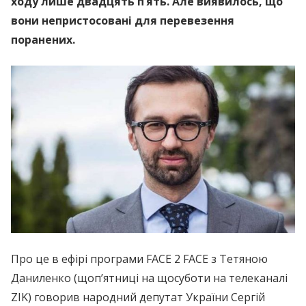
ходу лише двадцять п’ять. Але виявилось, що
вони непристосовані для перевезення
поранених.
Про це в ефірі програми FACE 2 FACE з Тетяною
Даниленко (щоп’ятниці на щосуботи на телеканалі
ZIK) говорив народний депутат України Сергій