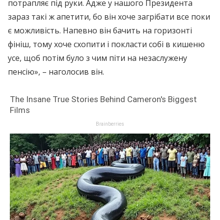
потрапляє під руки. Адже у нашого Президента
зараз такі ж апетити, бо він хоче загрібати все поки
є можливість. Напевно він бачить на горизонті
фініш, тому хоче схопити і покласти собі в кишеню
усе, щоб потім було з чим піти на незаслужену
пенсію», – наголосив він.