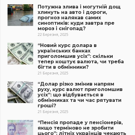
Потужна злива і могутній дощ
хлинуть на авто і дороги,
прогноз налякав самих
синоптиків: куди завтра пре
мороз і снігопад?
22 Березня, 2025
“Новий курс долара в
українських банках
приголомшив усіх”: скільки
тепер коштує валюта, чи треба
бігти в обмінники?
21 Березня, 2025
“Долар різко змінив напрям
руху, курс валют приголомшив
усіх”: що відбувається в
обмінниках та чи час рятувати
гроші?
21 Березня, 2025
“Пенсія пропаде у пенсіонерів,
якщо терміново не зробити
цього”: літніх українців чекають