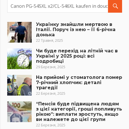
Українку знайшли мертвою в
Італії. Поруч із нею – її 6-річна
донька
22 Травня, 2025
Чи буде перехід на літній час в
Україні у 2025 році: всі
подробиці
29 Березня, 2025
На прийомі у стоматолога помер
7-річний хлопчик: деталі
трагедії
22 Березня, 2025
“Пенсія буде підвищена людям
з цієї категорії, гроші попливуть
рікою”: виплати зростуть, якщо
ви належете до цієї групи
22 Березня, 2025