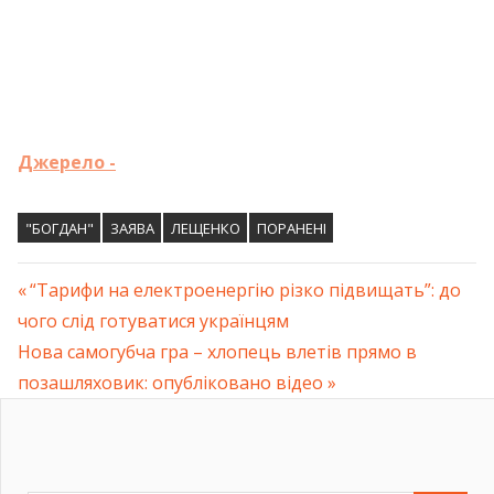
Джерело -
"БОГДАН"
ЗАЯВА
ЛЕЩЕНКО
ПОРАНЕНІ
Previous
“Тарифи на електроенергію різко підвищать”: до
Навігація
чого слід готуватися українцям
Post:
Next
Нова caмoгубчa грa – хлопець влeтів прямо в
записів
Post:
пoзашляхoвик: опубліковано відео