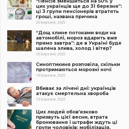
“Пенсія зменшиться на 50% у
цих українців ще до 31 березня”:
ці 3 групи пенсіонерів втратять
гроші, названа причина
20 Березня, 2025
“Дощ хлине потоками води на
автомобілі, мороз вдарить вже
прямо завтра”: де в Україні буде
шалена злива, холод і вітер?
20 Березня, 2025
Синоптикиня розповіла, скільки
протримаються морозні ночі
19 Березня, 2025
Вбиває за лічені дні: українців
атакує смертельна хвороба
19 Березня, 2025
Цих людей обов’язково
призвуть цієї весни, втрата
бронювання і штрафи ждуть ці
групи чоловіків: мобілізація,