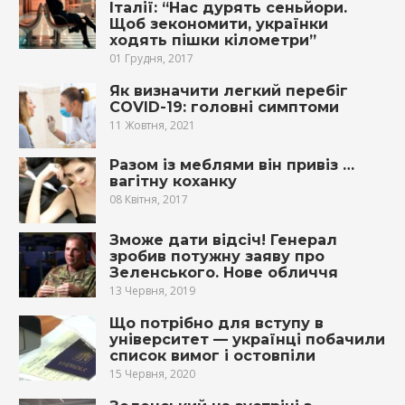
Італії: “Нас дурять сеньйори.
Щоб зекономити, українки
ходять пішки кілометри”
01 Грудня, 2017
Як визначити легкий перебіг
COVID-19: головні симптоми
11 Жовтня, 2021
Разом із меблями він привіз …
вагітну коханку
08 Квітня, 2017
Зможе дати відсіч! Генерал
зробив потужну заяву про
Зеленського. Нове обличчя
13 Червня, 2019
Що потрібно для вступу в
університет — українці побачили
список вимог і остовпіли
15 Червня, 2020