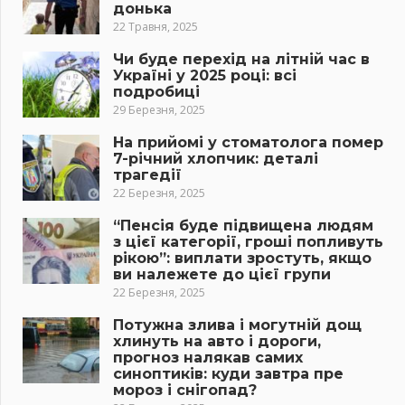
донька
22 Травня, 2025
Чи буде перехід на літній час в
Україні у 2025 році: всі
подробиці
29 Березня, 2025
На прийомі у стоматолога помер
7-річний хлопчик: деталі
трагедії
22 Березня, 2025
“Пенсія буде підвищена людям
з цієї категорії, гроші попливуть
рікою”: виплати зростуть, якщо
ви належете до цієї групи
22 Березня, 2025
Потужна злива і могутній дощ
хлинуть на авто і дороги,
прогноз налякав самих
синоптиків: куди завтра пре
мороз і снігопад?