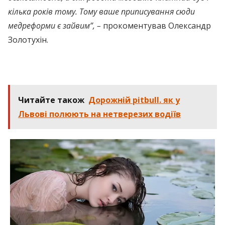
кілька років тому. Тому ваше приписування сюди
медреформи є зайвим”, –
прокоментував Олександр
Золотухін.
Читайте також
Дорожній pitbull. як у
Львові полюють на нетверезих водіїв