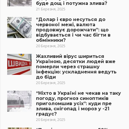
буде дощ і потужна злива?
21 Березня, 2025
“Долар і євро несуться до
червоної межі, валюта
продовжує дорожчати”: що
відбувається і чи час бігти в
обмінники?
20 Березня, 2025
Жахливий вірус шириться
Україною, десятки людей вже
померли через страшну
інфекцію: ускладнення ведуть
до біди
20 Березня, 2025
“Ніхто в Україні не чекав на таку
погоду, прогноз синоптиків
приголомшив усіх”: куди пре
злива, снігопад і мороз у -21
градус?
20 Березня, 2025