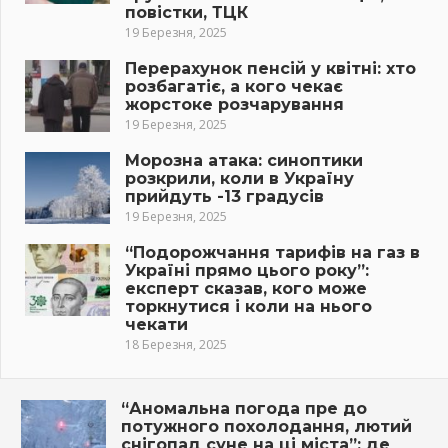
повістки, ТЦК
19 Березня, 2025
Перерахунок пенсій у квітні: хто
розбагатіє, а кого чекає
жорстоке розчарування
19 Березня, 2025
Морозна атака: синоптики
розкрили, коли в Україну
прийдуть -13 градусів
19 Березня, 2025
“Подорожчання тарифів на газ в
Україні прямо цього року”:
експерт сказав, кого може
торкнутися і коли на нього
чекати
18 Березня, 2025
“Аномальна погода пре до
потужного похолодання, лютий
снігопад суне на ці міста”: де