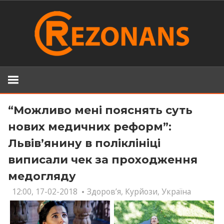
Skip
to
content
“Можливо мені пояснять суть
нових медичних реформ”:
Львів’янину в поліклініці
виписали чек за проходження
медогляду
12:00, 17-02-2018
Здоров’я
,
Курйози
,
Україна