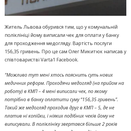
Житель Львова обурився тим, що у комунальній
поліклініці йому виписали чек для оплати у банку
для проходження медогляду. Вартість послуги
156,35 гривень. Про це сам Олег Микитюк написав у
співтоваристві Varta1 Facebook.
“Можливо тут мені хтось пояснить суть нових
медичних реформ. Проходячи медогляд (на прийом на
роботу) в КМП – 4 мені виписали чек, по якому
потрібно в банку оплатити суму “156,35 гривень”.
Такий же медогляд проходив друг в КМП – 5, де не
платив ні копійки, і ніяких подібних чеків йому не
виписували. В поліклініку звертався більше 2 років