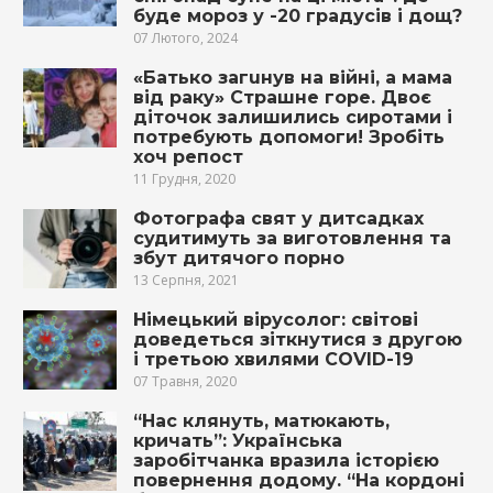
буде мороз у -20 градусів і дощ?
07 Лютого, 2024
«Батько загuнув на вiйнi, а мама
від рaкy» Страшне горе. Двоє
діточок залишились сиротами і
потребують допомоги! Зробіть
хоч репост
11 Грудня, 2020
Фотографа свят у дитсадках
судитимуть за виготовлення та
збут дитячого порно
13 Серпня, 2021
Німецький вірусолог: світові
доведеться зіткнутися з другою
і третьою хвилями COVID-19
07 Травня, 2020
“Нас клянуть, матюкають,
кричать”: Українська
заробітчанка вразила історією
повернення додому. “На кордоні