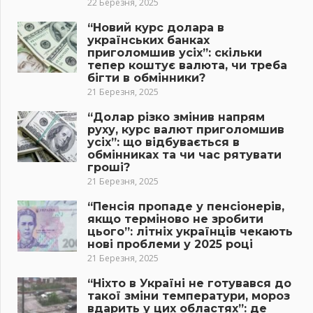
22 Березня, 2025
“Новий курс долара в
українських банках
приголомшив усіх”: скільки
тепер коштує валюта, чи треба
бігти в обмінники?
21 Березня, 2025
“Долар різко змінив напрям
руху, курс валют приголомшив
усіх”: що відбувається в
обмінниках та чи час рятувати
гроші?
21 Березня, 2025
“Пенсія пропаде у пенсіонерів,
якщо терміново не зробити
цього”: літніх українців чекають
нові проблеми у 2025 році
21 Березня, 2025
“Ніхто в Україні не готувався до
такої зміни температури, мороз
вдарить у цих областях”: де