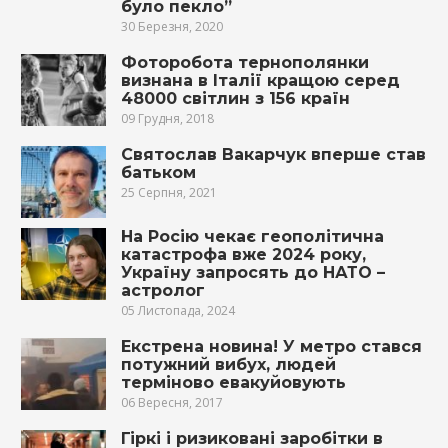
було пекло”
30 Березня, 2020
Фоторобота тернополянки
визнана в Італії кращою серед
48000 світлин з 156 країн
09 Грудня, 2018
Святослав Вакарчук вперше став
батьком
25 Серпня, 2021
На Росію чекає геополітична
катастрофа вже 2024 року,
Україну запросять до НАТО –
астролог
05 Листопада, 2024
Екстрена новина! У метро стався
потужний вибух, людей
терміново евакуйовують
06 Вересня, 2017
Гіркі і ризикoвані заробітки в