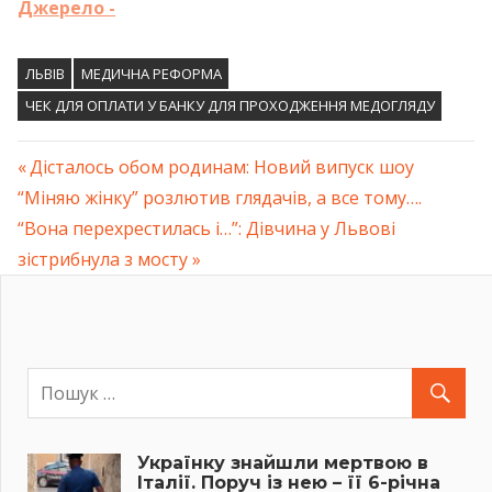
Джерело -
ЛЬВІВ
МЕДИЧНА РЕФОРМА
ЧЕК ДЛЯ ОПЛАТИ У БАНКУ ДЛЯ ПРОХОДЖЕННЯ МЕДОГЛЯДУ
Previous
Дісталось обом родинам: Новий випуск шоу
Навігація
“Міняю жінку” розлютив глядачів, а все тому….
Post:
Next
“Вона перехрестилась і…”: Дівчина у Львові
записів
Post:
зістрибнула з мосту
Українку знайшли мертвою в
Італії. Поруч із нею – її 6-річна