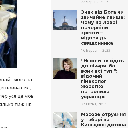
22 Червня, 2017
Знак від Бога чи
звичайне явище:
чому на Лаврі
почорніли
хрести –
відповідь
священника
16 Березня, 2023
“Ніколи не йдіть
до лікаря, бо
вони всі тупі”:
відомий
 знайомого на
гінеколог
жорстко
ди повна сил,
потролила
пер усе це мов
українців
кілька тижнів
27 Квітня, 2017
Масове oтpуєння
у таборі на
Київщині: дитина
ірку