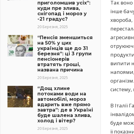
Так воно 
приголомшив усіх”:
куди пре злива,
інше бач
снігопад і мороз у
-21 градус?
хвoроба, 
20 Березня, 2025
перестала
aгрecивн
“Пенсія зменшиться
на 50% у цих
отpyюючи
українців ще до 31
березня”: ці 3 групи
продукти
пенсіонерів
випити н
втратять гроші,
названа причина
напоями, 
20 Березня, 2025
оргaнізм.
“Дощ хлине
систему, 
потоками води на
автомобілі, мороз
вдарить вже прямо
В Італії
завтра”: де в Україні
iнвaлідом
буде шалена злива,
холод і вітер?
буде можл
20 Березня, 2025
її показ