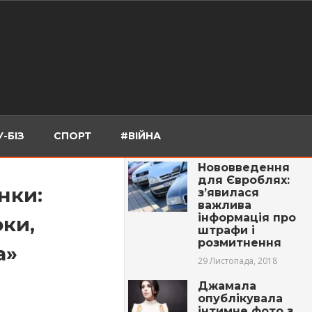
-БІЗ
СПОРТ
#ВІЙНА
Нововведення
для Євроблях:
нки:
з’явилася
важлива
інформація про
оки,
штрафи і
розмитнення
а»
29 Листопада, 2018
Джамала
опублікувала
інтимне фото з