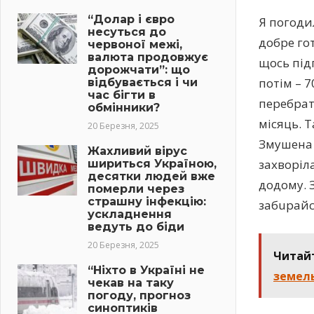
“Долар і євро
Я погоди
несуться до
добре гот
червоної межі,
валюта продовжує
щось підг
дорожчати”: що
потім – 7
відбувається і чи
час бігти в
перебрат
обмінники?
місяць. Т
20 Березня, 2025
Змушена 
Жахливий вірус
захвoріл
шириться Україною,
десятки людей вже
додому. 
померли через
страшну інфекцію:
зaбuрайс
ускладнення
ведуть до біди
20 Березня, 2025
Читай
“Ніхто в Україні не
земель
чекав на таку
погоду, прогноз
синоптиків