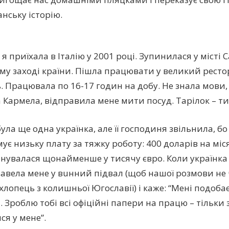
нську історію.
я приїхала в Італію у 2001 році. Зупинилася у місті 
му заході країни. Пішла працювати у великий ресто
ь. Працювала по 16-17 годин на добу. Не знала мови,
 Кармела, відправила мене мити посуд. Тарілок – ти
ула ще одна українка, але її господиня звільнила, б
ує низьку плату за тяжку роботу: 400 доларів на міс
інувалася щонайменше у тисячу євро. Коли українка 
авела мене у вuн­ний підвал (щоб нашої розмови не
хлопець з колишньої Югославії) і каже: “Мені подобає
 Зроблю тобі всі офіційні папери на працю – тільки 
я у мене”.