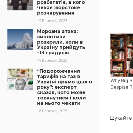
розбагатіє, а кого
чекає жорстоке
розчарування
19 Березня, 2025
Морозна атака:
синоптики
розкрили, коли в
Україну прийдуть
-13 градусів
19 Березня, 2025
“Подорожчання
тарифів на газ в
Україні прямо цього
року”: експерт
сказав, кого може
торкнутися і коли
на нього чекати
18 Березня, 2025
Шукайте 