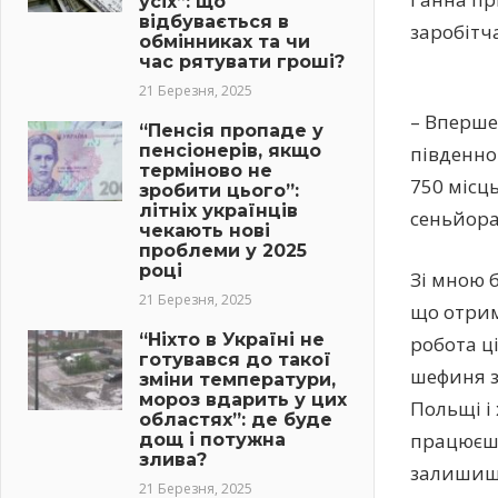
усіх”: що
відбувається в
заробітча
обмінниках та чи
час рятувати гроші?
21 Березня, 2025
– Вперше 
“Пенсія пропаде у
пенсіонерів, якщо
південно
терміново не
750 місц
зробити цього”:
літніх українців
сеньйора
чекають нові
проблеми у 2025
році
Зі мною б
21 Березня, 2025
що отрим
“Ніхто в Україні не
робота ц
готувався до такої
шефиня з
зміни температури,
мороз вдарить у цих
Польщі і 
областях”: де буде
працюєш.
дощ і потужна
злива?
залишишс
21 Березня, 2025