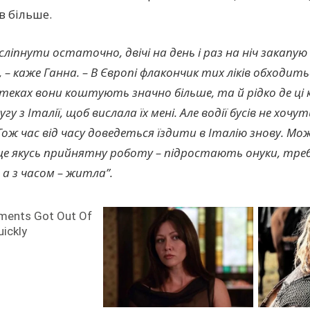
в більше.
слiпнути остаточно, двічі на день і раз на ніч закапу
 – каже Ганна. – В Європі флакончик тих ліків обходитьс
еках вони коштують значно більше, та й рідко де ці к
гу з Італії, щоб вислала їх мені. Але водії бусів не хоч
Тож час від часу доведеться їздити в Італію знову. Мо
ще якусь прийнятну роботу – підростають онуки, треб
 а з часом – житла”.