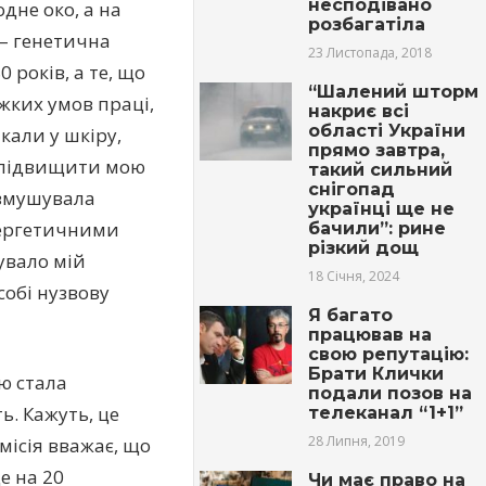
несподівано
дне око, а на
розбагатіла
 – генетична
23 Листопада, 2018
 років, а те, що
“Шалений шторм
яжких умов праці,
накриє всі
області України
кали у шкіру,
прямо завтра,
и підвищити мою
такий сильний
снігопад
 змушувала
українці ще не
нeргeтичними
бачили”: рине
різкий дощ
нувало мій
18 Січня, 2024
собі нузвову
Я багато
працював на
свою репутацію:
Брати Клички
цю стала
подали позов на
ь. Кажуть, це
телеканал “1+1”
28 Липня, 2019
омісія вважає, що
е на 20
Чи має право на