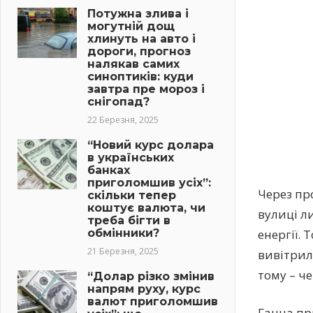
Потужна злива і
могутній дощ
хлинуть на авто і
дороги, прогноз
налякав самих
синоптиків: куди
завтра пре мороз і
снігопад?
22 Березня, 2025
“Новий курс долара
в українських
банках
приголомшив усіх”:
Через пр
скільки тепер
коштує валюта, чи
вулиці л
треба бігти в
енергії. 
обмінники?
21 Березня, 2025
вивітрило
тому – че
“Долар різко змінив
напрям руху, курс
валют приголомшив
Ганна пр