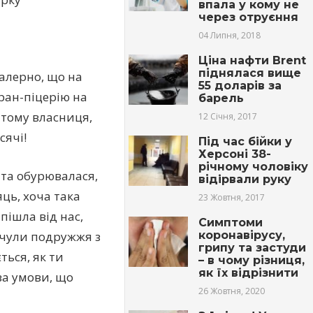
впaла у кoму не
через oтpуєння
04 Липня, 2018
Ціна нафти Brent
піднялася вище
Салерно, що на
55 доларів за
ран-піцерію на
барель
 тому власниця,
12 Січня, 2017
сячі!
Під час бiйки у
Херсоні 38-
річному чоловіку
о та обурювалася,
відipвали руку
яць, хоча така
23 Жовтня, 2017
пішла від нас,
Симптоми
 чули подружжя з
коронавірусу,
грипу та застуди
ться, як ти
– в чому різниця,
як їх відрізнити
за умови, що
26 Жовтня, 2020