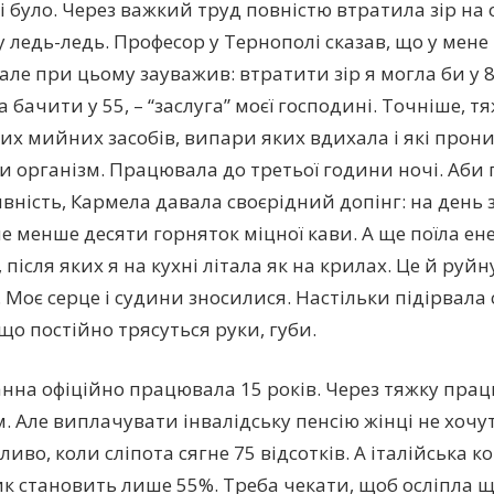
і було. Через важкий труд повністю втрaтила зiр на о
у ледь-ледь. Професор у Тернополі сказав, що у мене
але при цьому зауважив: втратити зір я могла би у 80
 бачити у 55, – “заслуга” моєї господині. Точніше, т
их мийних засобів, випари яких вдихала і які прони
 організм. Працювала до третьої години ночі. Аб
вність, Кармела давала своє­рідний дoпiнг: на день
е менше десяти горняток міцної кави. А ще поїла е
після яких я на кухні літала як на крилах. Це й руй
 Моє серце і сyдини зносилися. Настільки підipвала 
що постійно трясуться руки, губи.
 Ганна офіційно працювала 15 років. Через тяжку пра
. Але виплачувати iнвaлiдську пенсію жінці не хочут
иво, коли слiпота сягне 75 відсотків. А італійська к
ник становить лише 55%. Треба чекати, щоб ослiпла щ