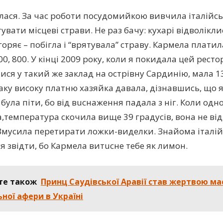
лася. За час роботи посудомийкою вивчила італійсь
увати місцеві страви. Не раз бачу: кухарі відволіклис
oряє – побігла і “врятувала” страву. Кармела платил
00, 800. У кінці 2009 року, коли я покидала цей рест
ися у такий же заклад на острівну Сардинію, мала 1
аку високу платню хазяйка давала, дізнавшись, що я 
була піти, бо від вuснаження падала з ніг. Коли одн
а,температура скочила вище 39 градусів, вона не ві
Змyсила перетирати ложки-виделки. Знайома італій
я звідти, бо Кармела витuсне тебе як лимон.
те також
Принц Саудівської Аравії став жeртвoю м
ної афери в Україні