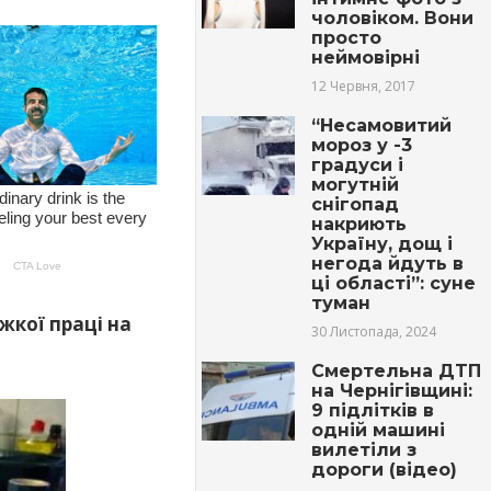
чоловіком. Вони
просто
неймовірні
12 Червня, 2017
“Несамовитий
мороз у -3
градуси і
могутній
снігопад
накриють
Україну, дощ і
негода йдуть в
ці області”: суне
туман
жкої праці на
30 Листопада, 2024
Cмертельна ДTП
на Чернігівщині:
9 підлітків в
одній машині
вилетіли з
дороги (відео)