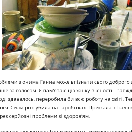
облеми з очима Ганна може впізнати свого доброго
ише за голосом. Я пам’ятаю цю жінку в юності – завж
Тоді здавалось, переробила би всю роботу на світі. Те
ся. Сили розгубила на заробітках. Приїхала з Італії 
рез серйозні проблеми зі здоров’ям.
игощає нас домашніми пляцками і переказує свою г