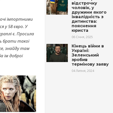
відстрочку
чоловік, у
дружини якого
інвалідність з
ю очі імпортними
дитинства:
я у 58 євро. У
пояснення
юриста
раплі є. Просила
06 Січня, 2025
уть брати такої
Кінець війни в
же, знайду там
Україні:
а їм доброї
Зеленський
зробив
термінову заяву
04 Липня, 2024