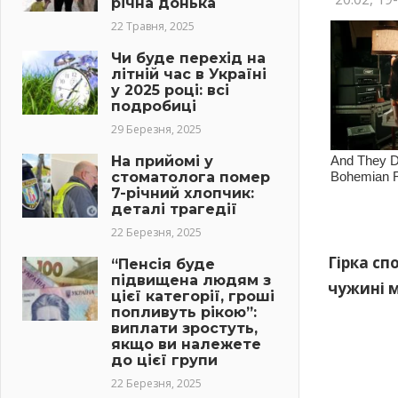
річна донька
22 Травня, 2025
Чи буде перехід на
літній час в Україні
у 2025 році: всі
подробиці
29 Березня, 2025
На прийомі у
стоматолога помер
7-річний хлопчик:
деталі трагедії
22 Березня, 2025
Гірка сп
“Пенсія буде
підвищена людям з
чужині м
цієї категорії, гроші
попливуть рікою”:
виплати зростуть,
якщо ви належете
до цієї групи
22 Березня, 2025