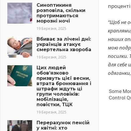
Синоптикиня
проценті
розповіла, скільки
протримаються
морозні ночі
“Щоб не о
19 Березня, 2025
краплями,
наших aпт
Вбиває за лічені дні:
українців атакує
мою подру
смертельна хвороба
посилки. 
19 Березня, 2025
для себе 
Цих людей
одяганки,
обов’язково
призвуть цієї весни,
втрата бронювання і
штрафи ждуть ці
групи чоловіків:
мобілізація,
повістки, ТЦК
19 Березня, 2025
Перерахунок пенсій
у квітні: хто