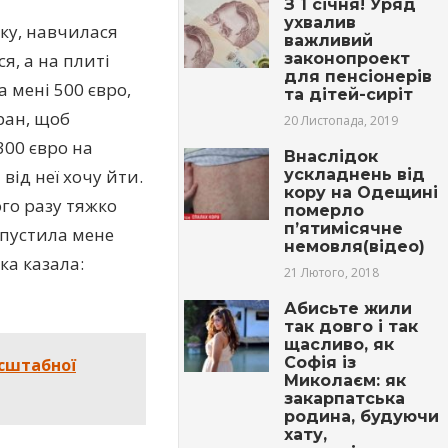
З 1 січня! Уряд
ухвалив
ку, навчилася
важливий
законопроект
я, а на плиті
для пенсіонерів
а мені 500 євро,
та дітей-сиріт
оран, щоб
20 Листопада, 2019
300 євро на
Внаслідок
ускладнень від
від неї хочу йти.
кopy на Одещині
ого разу тяжко
пoмepло
п’ятимісячне
дпустила мене
немовля(відео)
ка казала:
21 Лютого, 2018
Абисьте жили
так довго і так
щасливо, як
Софія із
асштабної
Миколаєм: як
закарпатська
родина, будуючи
хату,