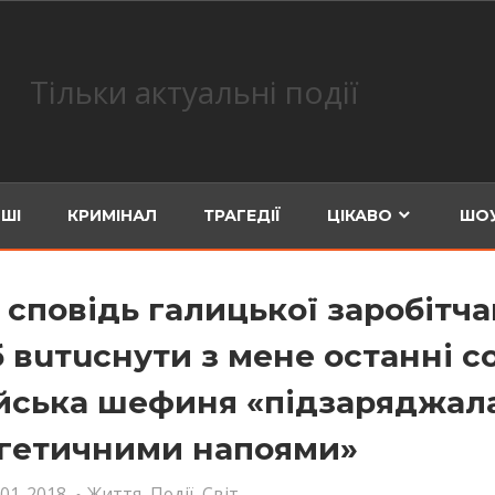
Тільки актуальні події
ШІ
КРИМІНАЛ
ТРАГЕДІЇ
ЦІКАВО
ШОУ
а сповідь галицької заробітча
 вuтuснути з мене останні с
ійська шефиня «підзaряджал
гeтичними напоями»
-01-2018
Життя
,
Події
,
Світ