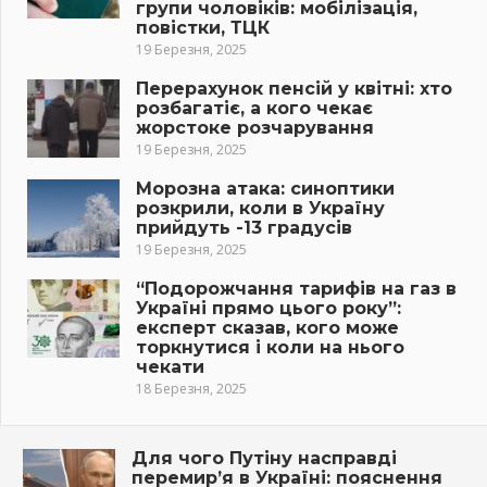
групи чоловіків: мобілізація,
повістки, ТЦК
19 Березня, 2025
Перерахунок пенсій у квітні: хто
розбагатіє, а кого чекає
жорстоке розчарування
19 Березня, 2025
Морозна атака: синоптики
розкрили, коли в Україну
прийдуть -13 градусів
19 Березня, 2025
“Подорожчання тарифів на газ в
Україні прямо цього року”:
експерт сказав, кого може
торкнутися і коли на нього
чекати
18 Березня, 2025
Для чого Путіну насправді
перемир’я в Україні: пояснення