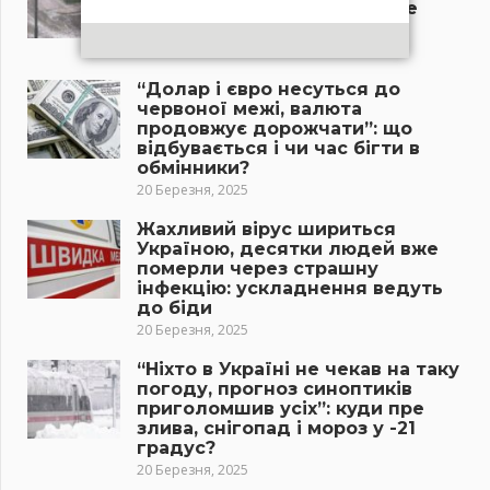
вдарить у цих областях”: де
буде дощ і потужна злива?
21 Березня, 2025
“Долар і євро несуться до
червоної межі, валюта
продовжує дорожчати”: що
відбувається і чи час бігти в
обмінники?
20 Березня, 2025
Жахливий вірус шириться
Україною, десятки людей вже
померли через страшну
інфекцію: ускладнення ведуть
до біди
20 Березня, 2025
“Ніхто в Україні не чекав на таку
погоду, прогноз синоптиків
приголомшив усіх”: куди пре
злива, снігопад і мороз у -21
градус?
20 Березня, 2025