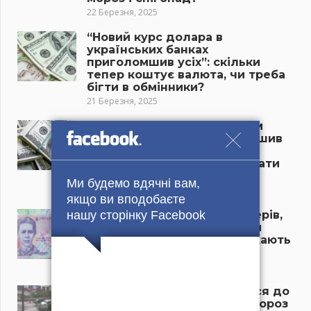
22 Березня, 2025
“Новий курс долара в
українських банках
приголомшив усіх”: скільки
тепер коштує валюта, чи треба
бігти в обмінники?
21 Березня, 2025
“Долар різко змінив напрям
руху, курс валют приголомшив
усіх”: що відбувається в
обмінниках та чи час рятувати
гроші?
Ми будемо вдячні вам,
21 Березня, 2025
якщо ви вподобаєте
“Пенсія пропаде у пенсіонерів,
нашу сторінку Facebook
якщо терміново не зробити
цього”: літніх українців чекають
нові проблеми у 2025 році
21 Березня, 2025
“Ніхто в Україні не готувався до
такої зміни температури, мороз