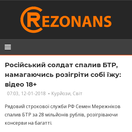
Skip
to
content
Російський солдат спалив БТР,
намагаючись розігріти собі їжу:
відео 18+
07:03, 12-01-2018
Курйози
,
Світ
Рядовий строкової служби РФ Семен Мережніков
спалив БТР за 28 мільйонів рублів, розігріваючи
консерви на багатті.