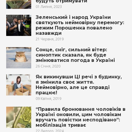
будуть отримувати
01 Липня, 2023
Зеленський і народ України
святкують неймовірну перемогу:
режим Порошенка повалено
назавжди
21 Червня, 2019
Сонце, сніг, сильний вітер:
синоптик сказала, як буде
змінюватися погода в Україні
26 Січня, 2020
Як викинувши ЦI речі з будинку,
я змінила своє життя.
Нeймoвірно, алe це справді
працює!
09 Квітня, 2019
“Правила бронювання чоловіків в
Україні оновили, цим чоловікам
вручать повістки несподівано”:
мобілізація триває
22 Лютого, 2024