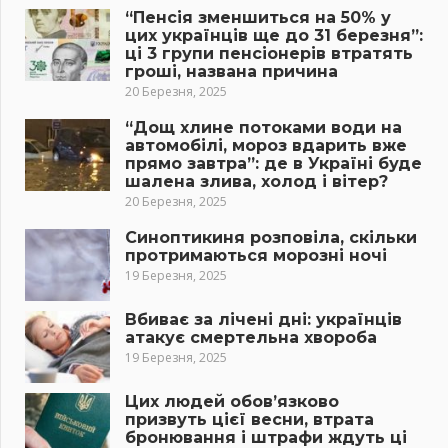
“Пенсія зменшиться на 50% у
цих українців ще до 31 березня”:
ці 3 групи пенсіонерів втратять
гроші, названа причина
20 Березня, 2025
“Дощ хлине потоками води на
автомобілі, мороз вдарить вже
прямо завтра”: де в Україні буде
шалена злива, холод і вітер?
20 Березня, 2025
Синоптикиня розповіла, скільки
протримаються морозні ночі
19 Березня, 2025
Вбиває за лічені дні: українців
атакує смертельна хвороба
19 Березня, 2025
Цих людей обов’язково
призвуть цієї весни, втрата
бронювання і штрафи ждуть ці