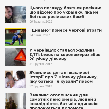
Цього погляду бояться росіяни:
що відомо про українку, яка не
боїться російських бомб
09 Травня, 2022
“Динамо” понесе чергові втрати
14 Січня, 2017
У Чернівцях сталася жахлива
ДТП: Lexus на єврономерах збив
26-річну дівчину
31 Грудня, 2017
З’явилися деталі жахливої
історії про 7-місячну дівчинку,
яку батьки “лікували” пивом
12 Грудня, 2018
Важливе оголошення для
самотніх пенсіонерів, людей з
інвалідністю, батьків-одинаків:
пропонується допомога…