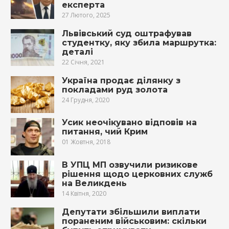
експерта
27 Лютого, 2025
Львівський суд оштрафував
студентку, яку збила маршрутка:
деталі
22 Січня, 2021
Україна продає ділянку з
покладами руд золота
24 Грудня, 2020
Усик неочікувано відповів на
питання, чий Крим
01 Жовтня, 2018
В УПЦ МП озвучили ризикове
рішення щодо церковних служб
на Великдень
14 Квітня, 2020
Депутати збільшили виплати
пораненим військовим: скільки