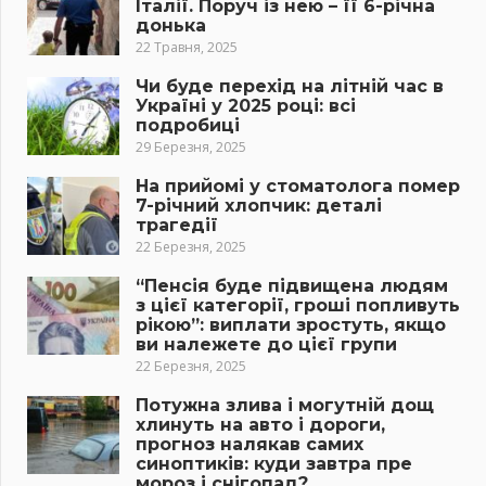
Італії. Поруч із нею – її 6-річна
донька
22 Травня, 2025
Чи буде перехід на літній час в
Україні у 2025 році: всі
подробиці
29 Березня, 2025
На прийомі у стоматолога помер
7-річний хлопчик: деталі
трагедії
22 Березня, 2025
“Пенсія буде підвищена людям
з цієї категорії, гроші попливуть
рікою”: виплати зростуть, якщо
ви належете до цієї групи
22 Березня, 2025
Потужна злива і могутній дощ
хлинуть на авто і дороги,
прогноз налякав самих
синоптиків: куди завтра пре
мороз і снігопад?