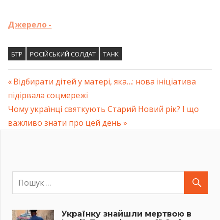
Джерело -
БТР
РОСІЙСЬКИЙ СОЛДАТ
ТАНК
Previous
Відбирати дітей у матері, яка…: нова ініціатива
Навігація
підірвала соцмережі
Post:
Next
Чому українці святкують Старий Новий рік? І що
записів
Post:
важливо знати про цей день
Українку знайшли мертвою в