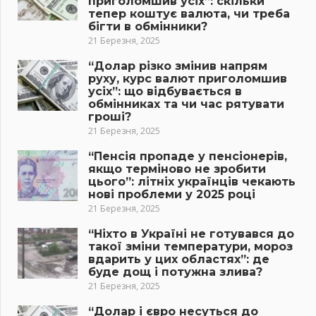
приголомшив усіх”: скільки
тепер коштує валюта, чи треба
бігти в обмінники?
21 Березня, 2025
“Долар різко змінив напрям
руху, курс валют приголомшив
усіх”: що відбувається в
обмінниках та чи час рятувати
гроші?
21 Березня, 2025
“Пенсія пропаде у пенсіонерів,
якщо терміново не зробити
цього”: літніх українців чекають
нові проблеми у 2025 році
21 Березня, 2025
“Ніхто в Україні не готувався до
такої зміни температури, мороз
вдарить у цих областях”: де
буде дощ і потужна злива?
21 Березня, 2025
“Долар і євро несуться до