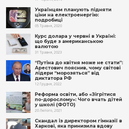
Українцям планують підняти
ціни на електроенергію:
подробиці
05 Травня, 2020
Курс долара у червні в Україні:
що буде з американською
валютою
31 Травня, 2023
“Путіна до квітня може не стати”:
Арестович пояснив, чому світові
лідери “морозяться” від
диктатора РФ
12 Грудня, 2022
Реформа освіти, або «Зігрітися
по-дорослому»: Чого вчать дітей
у школі (ФОТО)
20 Лютого, 2021
Скандал із директором гімназії в
Харкові, яка принизила вдову