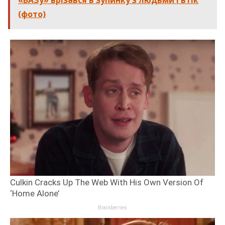
«ВАЗу» врізався в зупинку з людьми і втік
(фото)