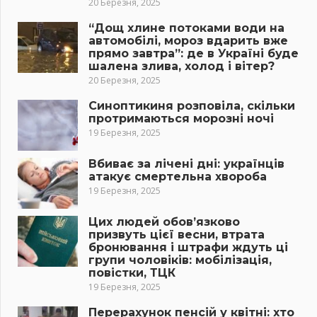
20 Березня, 2025
“Дощ хлине потоками води на
автомобілі, мороз вдарить вже
прямо завтра”: де в Україні буде
шалена злива, холод і вітер?
20 Березня, 2025
Синоптикиня розповіла, скільки
протримаються морозні ночі
19 Березня, 2025
Вбиває за лічені дні: українців
атакує смертельна хвороба
19 Березня, 2025
Цих людей обов’язково
призвуть цієї весни, втрата
бронювання і штрафи ждуть ці
групи чоловіків: мобілізація,
повістки, ТЦК
19 Березня, 2025
Перерахунок пенсій у квітні: хто