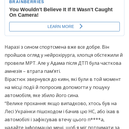
Наразі з сином спортсмена вже все добре. Він
пройшов огляд у нейрохірурга, хлопця обстежили й
провели МРТ. Але у Адама після ДТП була часткова
амнезія – втрата пам’яті.
Вірастюк звернувся до киян, які були в той момент
на місці події й попросив допомогти у пошуку
автомобіля, яке збило його сина.
“Велике прохання: якщо випадково, хтось був на
Лесі Українки пішоходом і бачив цю НС, або їхав в
автомобілі і зафіксував втечу цього п****а,
надайте інформацію мені, щоб я міг потримати за