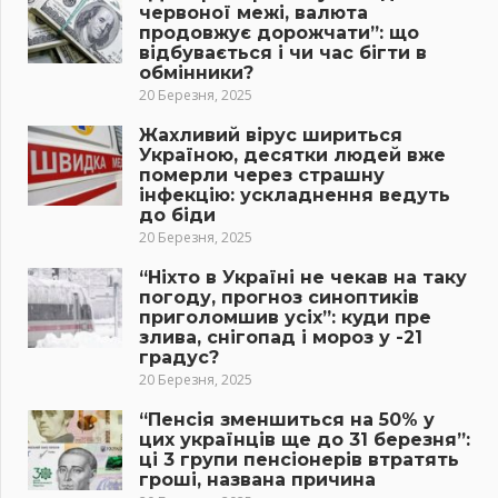
червоної межі, валюта
продовжує дорожчати”: що
відбувається і чи час бігти в
обмінники?
20 Березня, 2025
Жахливий вірус шириться
Україною, десятки людей вже
померли через страшну
інфекцію: ускладнення ведуть
до біди
20 Березня, 2025
“Ніхто в Україні не чекав на таку
погоду, прогноз синоптиків
приголомшив усіх”: куди пре
злива, снігопад і мороз у -21
градус?
20 Березня, 2025
“Пенсія зменшиться на 50% у
цих українців ще до 31 березня”:
ці 3 групи пенсіонерів втратять
гроші, названа причина