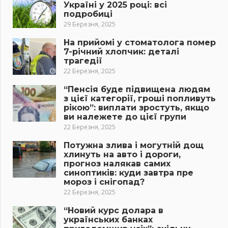
Україні у 2025 році: всі
подробиці
29 Березня, 2025
На прийомі у стоматолога помер
7-річний хлопчик: деталі
трагедії
22 Березня, 2025
“Пенсія буде підвищена людям
з цієї категорії, гроші попливуть
рікою”: виплати зростуть, якщо
ви належете до цієї групи
22 Березня, 2025
Потужна злива і могутній дощ
хлинуть на авто і дороги,
прогноз налякав самих
синоптиків: куди завтра пре
мороз і снігопад?
22 Березня, 2025
“Новий курс долара в
українських банках