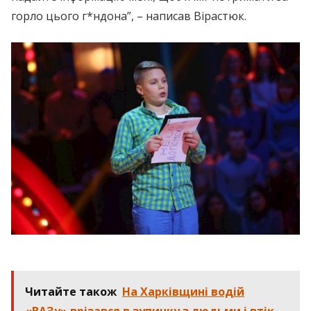
горло цього г*ндона”, – написав Вірастюк.
Читайте також
На Харківщині водій