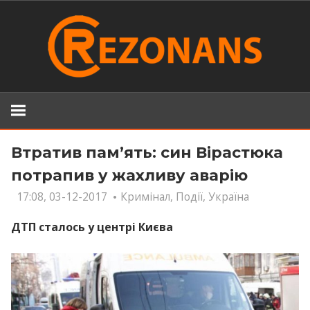
Skip
to
content
Втратив пам’ять: син Вірастюка
потрапив у жахливу аварію
17:08, 03-12-2017
Кримінал
,
Події
,
Україна
ДТП сталось у центрі Києва