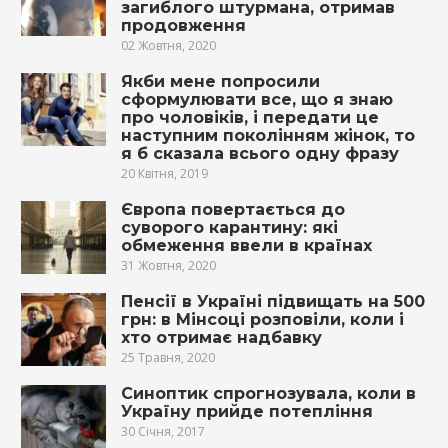
загиблого штурмана, отримав
продовження
02 Жовтня, 2020
Якби мене попросили
сформулювати все, що я знаю
про чоловіків, і передати це
наступним поколінням жінок, то
я б сказала всього одну фразу
20 Квітня, 2019
Європа повертається до
суворого карантину: які
обмеження ввели в країнах
31 Жовтня, 2020
Пенсії в Україні підвищать на 500
грн: в Мінсоці розповіли, коли і
хто отримає надбавку
25 Травня, 2020
Синоптик спрогнозувала, коли в
Україну прийде потепління
30 Січня, 2017