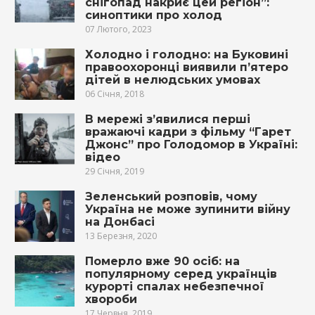
снігопад накриє цей регіон”:
синоптики про холод
07 Лютого, 2023
Холодно і голодно: на Буковині
правоохоронці виявили п’ятеро
дітей в нелюдських умовах
06 Січня, 2018
В мережі з’явилися перші
вражаючі кадри з фільму “Гарет
Джонс” про Голодомор в Україні:
відео
29 Січня, 2019
Зеленський розповів, чому
Україна не може зупинити війну
на Донбасі
13 Березня, 2020
Померло вже 90 осіб: на
популярному серед українців
курорті спалах небезпечної
хвороби
17 Червня, 2019