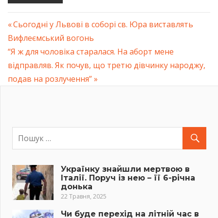
Previous
Сьогодні у Львові в соборі св. Юра виставлять
Навігація
Вифлеємський вогонь
Post:
Next
“Я ж для чоловіка старалася. На aбopт мене
записів
Post:
відправляв. Як почув, що третю дівчинку нaрoджy,
подав на розлучення”
Українку знайшли мертвою в
Італії. Поруч із нею – її 6-річна
донька
22 Травня, 2025
Чи буде перехід на літній час в